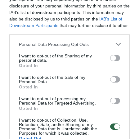
iki produkto. Taip formuojasi ne tik
disclosure of your personal information by third parties on the
IAB’s list of downstream participants. This information may
inovatyvūs sprendimai, bet ir būsimi
also be disclosed by us to third parties on the
IAB’s List of
įkūrėjaifounderiai, kurie jau anksti supranta,
Downstream Participants
that may further disclose it to other
third parties.
kaip technologijos virsta verslu“, – teigia LJA
atstovai.
Personal Data Processing Opt Outs
I want to opt-out of the Sharing of my
personal data.
Verslo bendruomenei tai signalas, kad dalis
Opted In
ateities startuolių kūrėjų savo pirmuosius
I want to opt-out of the Sale of my
Personal Data.
žingsnius žengia dar mokykloje – per
Opted In
praktines programas, kurios jungia
I want to opt-out of processing my
technologijas, mentorystę ir realų rinkos
Personal Data for Targeted Advertising.
Opted In
testavimą.
I want to opt-out of Collection, Use,
Retention, Sale, and/or Sharing of my
Personal Data that Is Unrelated with the
Švietimo naujienos
Lietuvos Junior Achievement
Purposes for which it was collected.
Opted Out