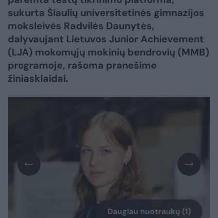
sukurta Šiaulių universitetinės gimnazijos
moksleivės Radvilės Daunytės,
dalyvaujant Lietuvos Junior Achievement
(LJA) mokomųjų mokinių bendrovių (MMB)
programoje, rašoma pranešime
žiniasklaidai.
Daugiau nuotraukų (1)