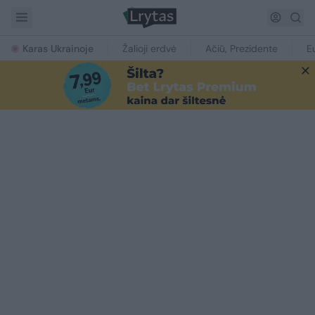
Karas Ukrainoje
Žalioji erdvė
Ačiū, Prezidente
E