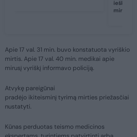
ieškotas
miręs
Apie 17 val. 31 min. buvo konstatuota vyriškio
mirtis. Apie 17 val. 40 min. medikai apie
mirusį vyriškį informavo policiją.
Atvykę pareigūnai
pradėjo ikiteisminį tyrimą mirties priežasčiai
nustatyti.
Kūnas perduotas teismo medicinos
ekspertams, turintiems patvirtinti arba