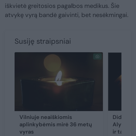
iškvietė greitosios pagalbos medikus. Šie
atvykę vyrą bandė gaivinti, bet nesėkmingai.
Susiję straipsniai
Vilniuje neaiškiomis
Didžiulė
aplinkybėmis mirė 36 metų
Alytaus r
vyras
ir tarnyb