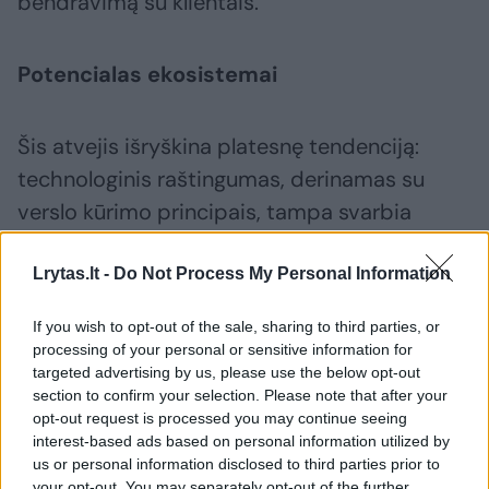
bendravimą su klientais.“
Potencialas ekosistemai
Šis atvejis išryškina platesnę tendenciją:
technologinis raštingumas, derinamas su
verslo kūrimo principais, tampa svarbia
startuolių ekosistemos dalimi dar iki studijų.
LJA MMB programoje mokiniai įgyja ne tik
Lrytas.lt -
Do Not Process My Personal Information
techninių ar kūrybinių kompetencijų, bet ir
If you wish to opt-out of the sale, sharing to third parties, or
verslo mąstymą, kuris leidžia idėjoms augti
processing of your personal or sensitive information for
toliau nei mokyklos ribos.
targeted advertising by us, please use the below opt-out
section to confirm your selection. Please note that after your
opt-out request is processed you may continue seeing
interest-based ads based on personal information utilized by
„MMB programa leidžia mokiniams saugioje
us or personal information disclosed to third parties prior to
aplinkoje išbandyti verslo kūrimą nuo idėjos
your opt-out. You may separately opt-out of the further