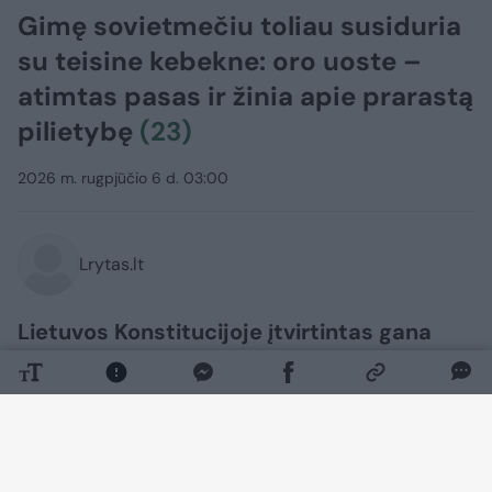
Gimę sovietmečiu toliau susiduria
su teisine kebekne: oro uoste –
atimtas pasas ir žinia apie prarastą
pilietybę
(23)
2026 m. rugpjūčio 6 d. 03:00
Lrytas.lt
Lietuvos Konstitucijoje įtvirtintas gana
konservatyvus požiūris į pilietybę, žlugę
jau du referendumai ir Pilietybės įstatymo
pataisų bei išimčių žabangos toliau kelia
galvos skausmą mūsų tautiečiams. Vien
pernai per tūkstantis lietuvių prarado