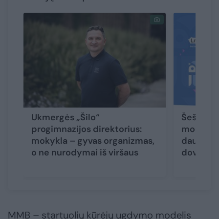
Ukmergės „Šilo“
Šeštieji 
progimnazijos direktorius:
mokytoja
mokykla – gyvas organizmas,
daugiau 
o ne nurodymai iš viršaus
dovanų!
MMB – startuolių kūrėjų ugdymo modelis