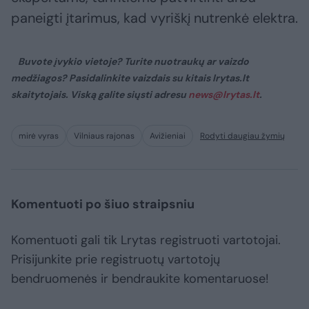
paneigti įtarimus, kad vyriškį nutrenkė elektra.
Buvote įvykio vietoje? Turite nuotraukų ar vaizdo
medžiagos? Pasidalinkite vaizdais su kitais lrytas.lt
skaitytojais. Viską galite siųsti adresu
news@lrytas.lt
.
mirė vyras
Vilniaus rajonas
Avižieniai
Rodyti daugiau žymių
Komentuoti po šiuo straipsniu
Komentuoti gali tik Lrytas registruoti vartotojai.
Prisijunkite prie registruotų vartotojų
bendruomenės ir bendraukite komentaruose!