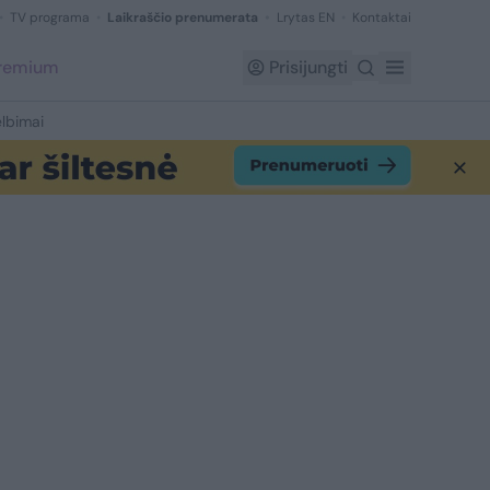
TV programa
Laikraščio prenumerata
Lrytas EN
Kontaktai
Premium
Prisijungti
lbimai