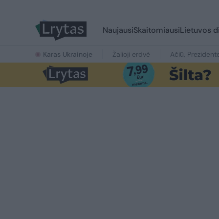
Naujausi
Skaitomiausi
Lietuvos d
Karas Ukrainoje
Žalioji erdvė
Ačiū, Prezident