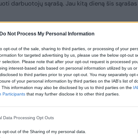
uoti darbuotojų sąrašą. Jau kitą dieną šis sąrašas
r pavardes, direktorė, anot profsąjungos, ėmėsi
Do Not Process My Personal Information
kuoti ketinančius asmenis. Darbuotojams buvo
to opt-out of the sale, sharing to third parties, or processing of your per
as: vieniems grasinta nesuteikti atostogų, kitie
formation for targeted advertising by us, please use the below opt-out s
r selection. Please note that after your opt-out request is processed y
eing interest-based ads based on personal information utilized by us or
disclosed to third parties prior to your opt-out. You may separately opt-
ms vadina manipuliacija: situacija absurdiška
losure of your personal information by third parties on the IAB’s list of
. This information may also be disclosed by us to third parties on the
IA
Participants
that may further disclose it to other third parties.
l Data Processing Opt Outs
o opt-out of the Sharing of my personal data.