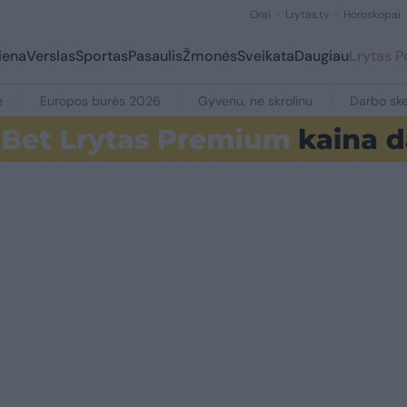
Orai
Lrytas.tv
Horoskopai
iena
Verslas
Sportas
Pasaulis
Žmonės
Sveikata
Daugiau
Lrytas 
e
Europos burės 2026
Gyvenu, ne skrolinu
Darbo ske