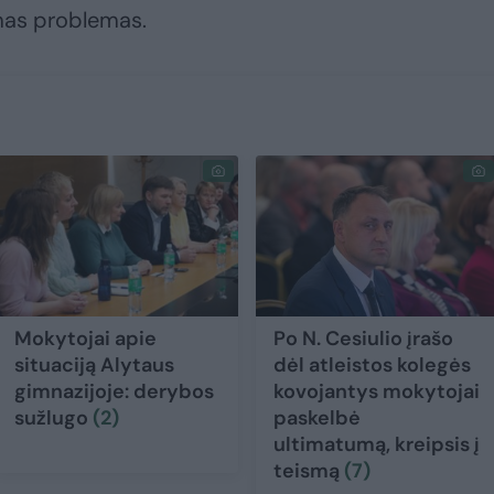
mas problemas.
Mokytojai apie
Po N. Cesiulio įrašo
situaciją Alytaus
dėl atleistos kolegės
gimnazijoje: derybos
kovojantys mokytojai
sužlugo
(2)
paskelbė
ultimatumą, kreipsis į
teismą
(7)