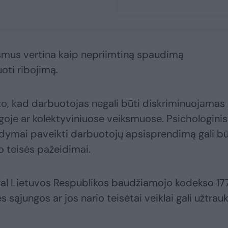
ksmus vertina kaip nepriimtiną spaudimą
oti ribojimą.
o, kad darbuotojas negali būti diskriminuojamas 
oje ar kolektyviniuose veiksmuose. Psichologinis
dymai paveikti darbuotojų apsisprendimą gali bū
o teisės pažeidimai.
al Lietuvos Respublikos baudžiamojo kodekso 17
sąjungos ar jos nario teisėtai veiklai gali užtrauk