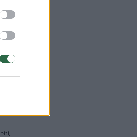
jų
iti,