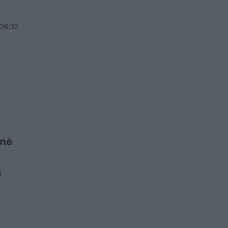
 06:32
inė
ą