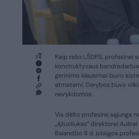
Kaip rašo LŠDPS, profesinei s
konstruktyvaus bendradarbiav
gerinimo klausimai buvo siste
atmetami. Derybos buvo vilk
nevykdomos.
Vis dėlto profesinė sąjunga ne
„Ąžuoliukas“ direktorei Aušra
Balandžio 8 d. įstaigos profes