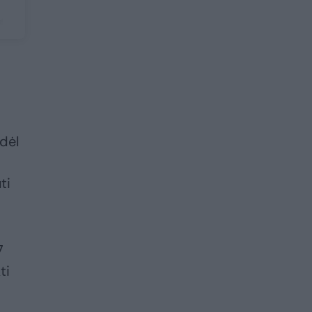
dėl
ti
7
ti