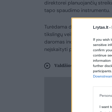
direktorei planuojančių streik
tapo spaudimo instrumentu.
Turėdama darbuotojų vardus i
Lrytas.lt -
tikslingų veiksmų prieš strei
If you wish 
daromas individualus spaudim
sensitive in
neįskaityti praktikos.
confirm you
continue se
information 
Valdžios pažadus mokytoja
further disc
participants
Downstream 
Persona
I want t