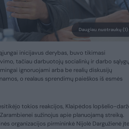
Daugiau nuotraukų (1)
ąjungai inicijavus derybas, buvo tikimasi
imo, tačiau darbuotojų socialinių ir darbo sąlyg
mingai ignoruojami arba be realių diskusijų
inamos, o realaus sprendimų paieškos iš esmės
sitikėjo tokios reakcijos, Klaipėdos lopšelio-darž
i Zarambienei sužinojus apie planuojamą streiką.
inės organizacijos pirmininkė Nijolė Dargužienė įt