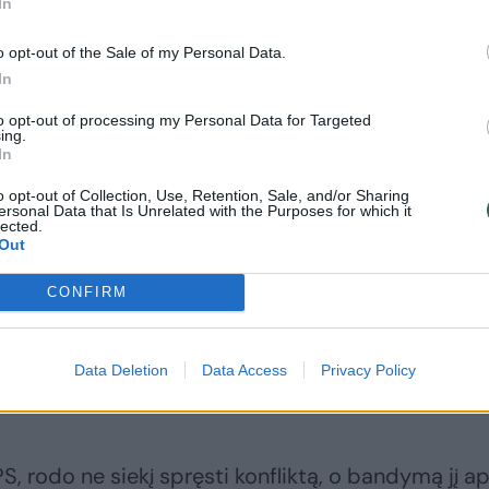
In
o opt-out of the Sale of my Personal Data.
In
to opt-out of processing my Personal Data for Targeted
ing.
In
o opt-out of Collection, Use, Retention, Sale, and/or Sharing
ersonal Data that Is Unrelated with the Purposes for which it
lected.
Out
CONFIRM
poveikio metodai, kuriais siekta palaužti darbuoto
Data Deletion
Data Access
Privacy Policy
o teisėto dalyvavimo streike.
, rodo ne siekį spręsti konfliktą, o bandymą jį ape