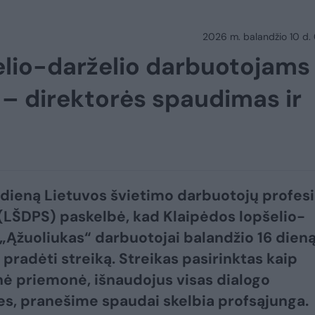
2026 m. balandžio 10 d.
elio-darželio darbuotojams
 – direktorės spaudimas ir
dieną Lietuvos švietimo darbuotojų profes
(LŠDPS) paskelbė, kad Klaipėdos lopšelio-
 „Ąžuoliukas“ darbuotojai balandžio 16 dien
 pradėti streiką. Streikas pasirinktas kaip
nė priemonė, išnaudojus visas dialogo
s, pranešime spaudai skelbia profsąjunga.