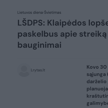
Lietuvos diena
Švietimas
LŠDPS: Klaipėdos lopš
paskelbus apie streiką
bauginimai
Kovo 30 
Lrytas.lt
sąjunga 
darželio
planuoja
kraštuti
galimybe