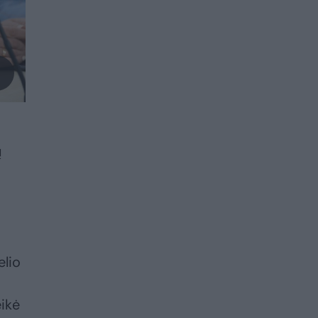
ų
elio
eikė