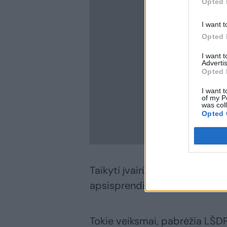
Opted 
I want t
Opted 
I want 
Advertis
Opted 
I want t
of my P
was col
Opted 
Taikyti įvairūs psichologinio 
apsisprendimą ir atgrasyti nu
Tokie veiksmai, pabrėžia LŠDPS