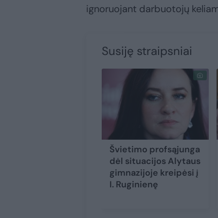
ignoruojant darbuotojų kelia
Susiję straipsniai
Švietimo profsąjunga
dėl situacijos Alytaus
gimnazijoje kreipėsi į
I. Ruginienę