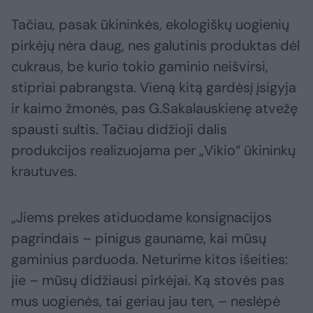
Tačiau, pasak ūkininkės, ekologiškų uogienių
pirkėjų nėra daug, nes galutinis produktas dėl
cukraus, be kurio tokio gaminio neišvirsi,
stipriai pabrangsta. Vieną kitą gardėsį įsigyja
ir kaimo žmonės, pas G.Sakalauskienę atvežę
spausti sultis. Tačiau didžioji dalis
produkcijos realizuojama per „Vikio“ ūkininkų
krautuves.
„Jiems prekes atiduodame konsignacijos
pagrindais – pinigus gauname, kai mūsų
gaminius parduoda. Neturime kitos išeities:
jie – mūsų didžiausi pirkėjai. Ką stovės pas
mus uogienės, tai geriau jau ten, – neslėpė