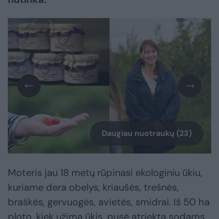
Daugiau nuotraukų (23)
Moteris jau 18 metų rūpinasi ekologiniu ūkiu,
kuriame dera obelys, kriaušės, trešnės,
braškės, gervuogės, avietės, smidrai. Iš 50 ha
ploto, kiek užima ūkis, pusė atriekta sodams,