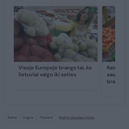
Visoje Europoje brangs tai, ko
Kainos pa
lietuviai valgo iki soties
sausros 
brangsta
Kaina
Uogos
^Instant
Rodyti daugiau žymių