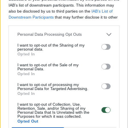
IAB’s list of downstream participants. This information may
also be disclosed by us to third parties on the
IAB’s List of
Ceche ūkininkė spaudžia sultis, verda
Downstream Participants
that may further disclose it to other
uogienes, džemus. Naujausias atradimas –
third parties.
žaliųjų pomidorų džemas.
Personal Data Processing Opt Outs
I want to opt-out of the Sharing of my
personal data.
Šie metai – tokie derlingi, kokių dar šiame
Opted In
sode nėra buvę: daug slyvų, trešnių, obuolių,
I want to opt-out of the Sale of my
net ir kriaušės, kurios kelerius metus sunkiai
Personal Data.
Opted In
vedė vaisius ir Genovaitė netgi svarstė jas
I want to opt-out of processing my
iškirsti, šiemet taip užderėjo, kad ūkininkė
Personal Data for Targeted Advertising.
netgi nežino, kur reikės jas dėti.
Opted In
I want to opt-out of Collection, Use,
Retention, Sale, and/or Sharing of my
Personal Data that Is Unrelated with the
Purposes for which it was collected.
Opted Out