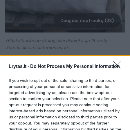
Daugiau nuotraukų (23)
G.Sakalauskienė ekologiškai ūkininkauja 18 metų.
Žemės ūkio ministerijos nuotr.
„Neturėjau milžiniškų lūkesčių iš tokios veiklos
Lrytas.lt -
Do Not Process My Personal Information
susikrauti pinigų. Man tai kaip žaidimas.
If you wish to opt-out of the sale, sharing to third parties, or
Baisiausia būna, kai pamatai, kad pinigai
processing of your personal or sensitive information for
baigiasi, o reikia atiduoti skolas. Štai ir dabar
targeted advertising by us, please use the below opt-out
section to confirm your selection. Please note that after your
turiu dar neišmokėtą paskolą, kurią ėmėme
opt-out request is processed you may continue seeing
cechui įrengti. Užstatytas visas mano ūkis,
interest-based ads based on personal information utilized by
žemės. Bet dievas kažkaip padeda“, –
us or personal information disclosed to third parties prior to
your opt-out. You may separately opt-out of the further
šypsojosi G.Sakalauskienė.
disclosure of your personal information by third parties on the