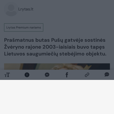
Lrytas.lt
Lrytas Premium nariams
Prašmatnus butas Pušų gatvėje sostinės
Žvėryno rajone 2003-iaisiais buvo tapęs
Lietuvos saugumiečių stebėjimo objektu.