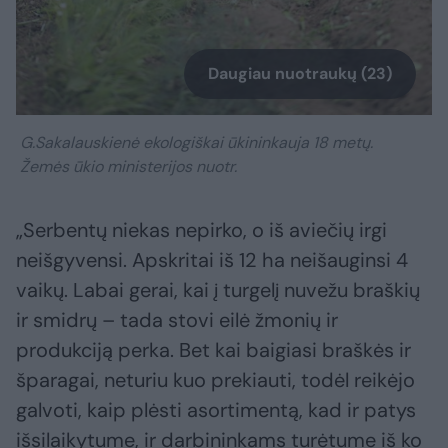
Daugiau nuotraukų (23)
G.Sakalauskienė ekologiškai ūkininkauja 18 metų.
Žemės ūkio ministerijos nuotr.
„Serbentų niekas nepirko, o iš aviečių irgi
neišgyvensi. Apskritai iš 12 ha neišauginsi 4
vaikų. Labai gerai, kai į turgelį nuvežu braškių
ir smidrų – tada stovi eilė žmonių ir
produkciją perka. Bet kai baigiasi braškės ir
šparagai, neturiu kuo prekiauti, todėl reikėjo
galvoti, kaip plėsti asortimentą, kad ir patys
išsilaikytume, ir darbininkams turėtume iš ko