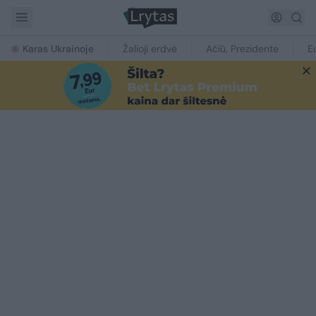
Karas Ukrainoje
Žalioji erdvė
Ačiū, Prezidente
E