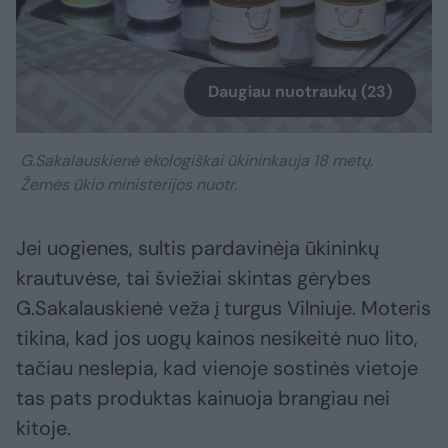
Daugiau nuotraukų (23)
G.Sakalauskienė ekologiškai ūkininkauja 18 metų.
Žemės ūkio ministerijos nuotr.
Jei uogienes, sultis pardavinėja ūkininkų
krautuvėse, tai šviežiai skintas gėrybes
G.Sakalauskienė veža į turgus Vilniuje. Moteris
tikina, kad jos uogų kainos nesikeitė nuo lito,
tačiau neslepia, kad vienoje sostinės vietoje
tas pats produktas kainuoja brangiau nei
kitoje.