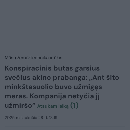
Mūsų žemė
Technika ir ūkis
Konspiracinis butas garsius
svečius akino prabanga: „Ant šito
minkštasuolio buvo užmigęs
meras. Kompanija netyčia jį
užmiršo“
(1)
Atsukam laiką
2025 m. lapkričio 28 d. 18:19