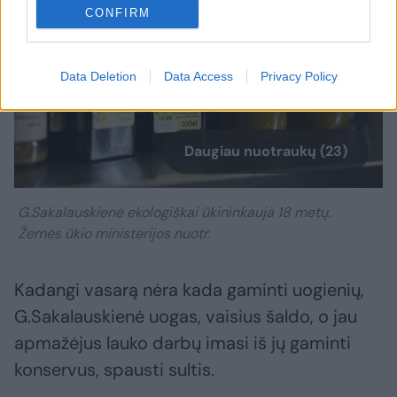
CONFIRM
Data Deletion
Data Access
Privacy Policy
Daugiau nuotraukų (23)
G.Sakalauskienė ekologiškai ūkininkauja 18 metų.
Žemės ūkio ministerijos nuotr.
Kadangi vasarą nėra kada gaminti uogienių,
G.Sakalauskienė uogas, vaisius šaldo, o jau
apmažėjus lauko darbų imasi iš jų gaminti
konservus, spausti sultis.