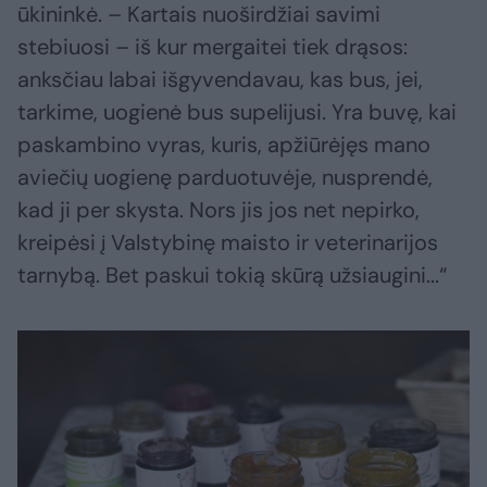
ūkininkė. – Kartais nuoširdžiai savimi
stebiuosi – iš kur mergaitei tiek drąsos:
anksčiau labai išgyvendavau, kas bus, jei,
tarkime, uogienė bus supelijusi. Yra buvę, kai
paskambino vyras, kuris, apžiūrėjęs mano
aviečių uogienę parduotuvėje, nusprendė,
kad ji per skysta. Nors jis jos net nepirko,
kreipėsi į Valstybinę maisto ir veterinarijos
tarnybą. Bet paskui tokią skūrą užsiaugini...“