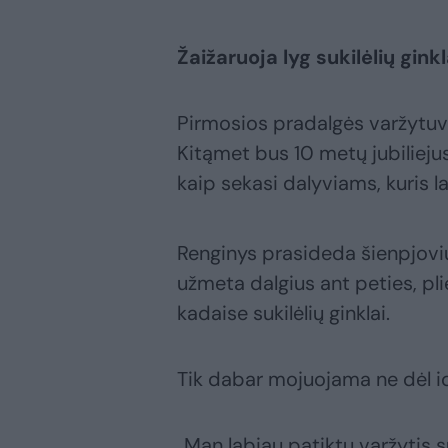
Žaižaruoja lyg sukilėlių ginkl
Pirmosios pradalgės varžytuvė
Kitąmet bus 10 metų jubiliejus,
kaip sekasi dalyviams, kuris l
Renginys prasideda šienpjovių,
užmeta dalgius ant peties, pli
kadaise sukilėlių ginklai.
Tik dabar mojuojama ne dėl id
„Man labiau patiktų varžytis su