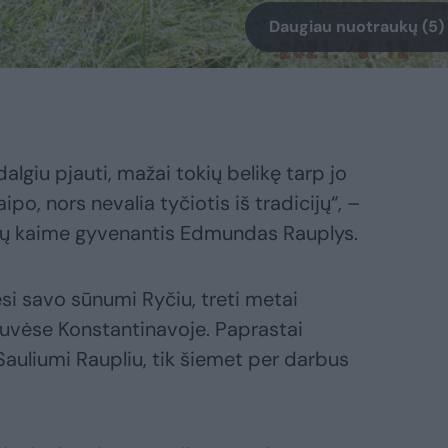
Daugiau nuotraukų (5)
lgiu pjauti, mažai tokių belikę tarp jo
po, nors nevalia tyčiotis iš tradicijų“, –
nių kaime gyvenantis Edmundas Rauplys.
si savo sūnumi Ryčiu, treti metai
tuvėse Konstantinavoje. Paprastai
 Sauliumi Raupliu, tik šiemet per darbus