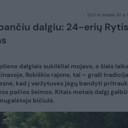
2021 m. birželio 30 d.
bančiu dalgiu: 24-erių Ryti
as
lieno dalgiais sukilėliai mojavo, o šiais laik
navoje, Rokiškio rajone, tai – graži tradicija.
esnė, kad į varžytuves jėgų bandyti pritrauk
 tos pačios šeimos. Kitais metais dalgį galbū
 nugalėtojo bičiulė.