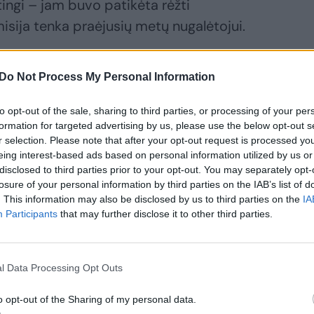
ingi – jam buvo patikėta rėžti
sija tenka praėjusių metų nugalėtojui.
iumfavo, įveikęs kitus patyrusius
Do Not Process My Personal Information
to opt-out of the sale, sharing to third parties, or processing of your per
formation for targeted advertising by us, please use the below opt-out s
ėsi pirmą kartą ir buvo paskelbtas
r selection. Please note that after your opt-out request is processed y
eing interest-based ads based on personal information utilized by us or
disclosed to third parties prior to your opt-out. You may separately opt-
losure of your personal information by third parties on the IAB’s list of
. This information may also be disclosed by us to third parties on the
IA
rėti, bet taip patiko, kad ir pats pjauti
Participants
that may further disclose it to other third parties.
nas.
l Data Processing Opt Outs
o opt-out of the Sharing of my personal data.