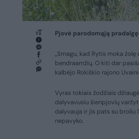
Pjovė parodomąją pradalgę
„Smagu, kad Rytis moka žolę da
bendraamžių. O kiti dar pasišai
kalbėjo Rokiškio rajono Uvai
Vyras tokiais žodžiais džiaugė
dalyvavusiu šienpjovių varžy
dalyvauja ir jis pats su broliu
nepavyko.