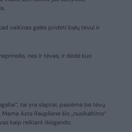
is.
d vaikinas galės pridėti balų tėvui ir
neprireiks, nes ir tėvas, ir dėdė kuo
egaliai“, tai yra slaptai, pasiėmė be tėvų
 Mama Asta Rauplienė šio „nusikaltimo“
as kaip reikiant išsigando.