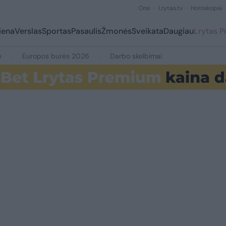
Orai
Lrytas.tv
Horoskopai
iena
Verslas
Sportas
Pasaulis
Žmonės
Sveikata
Daugiau
Lrytas 
e
Europos burės 2026
Darbo skelbimai