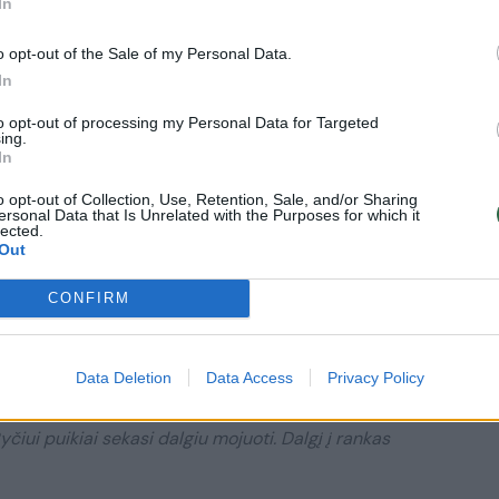
In
o opt-out of the Sale of my Personal Data.
In
to opt-out of processing my Personal Data for Targeted
ing.
In
o opt-out of Collection, Use, Retention, Sale, and/or Sharing
ersonal Data that Is Unrelated with the Purposes for which it
lected.
Out
CONFIRM
Daugiau nuotraukų (5)
Data Deletion
Data Access
Privacy Policy
Ryčiui puikiai sekasi dalgiu mojuoti. Dalgį į rankas