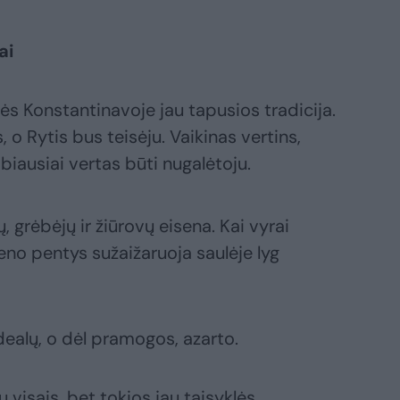
ai
s Konstantinavoje jau tapusios tradicija.
 o Rytis bus teisėju. Vaikinas vertins,
abiausiai vertas būti nugalėtoju.
 grėbėjų ir žiūrovų eisena. Kai vyrai
eno pentys sužaižaruoja saulėje lyg
ealų, o dėl pramogos, azarto.
 visais, bet tokios jau taisyklės,