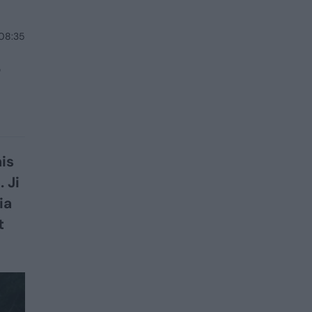
 08:35
s
ais
 Ji
ia
t