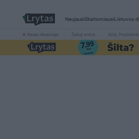
Naujausi
Skaitomiausi
Lietuvos d
Karas Ukrainoje
Žalioji erdvė
Ačiū, Prezident