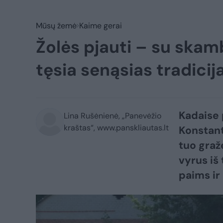
Mūsų žemė
Kaime gerai
Žolės pjauti – su skam
tęsia senąsias tradicij
Kadaise p
Lina Rušėnienė, „Panevėžio
kraštas“, www.panskliautas.lt
Konstanti
tuo graž
vyrus iš
paims ir