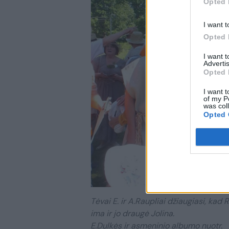
Opted 
I want t
Opted 
I want 
Advertis
Opted 
I want t
of my P
was col
Opted 
Tėvai E. ir A.Raupliai džiaugiasi, kad 
ima ir jo draugė Jolina.
E.Dulkės ir asmeninio albumo nuotr.