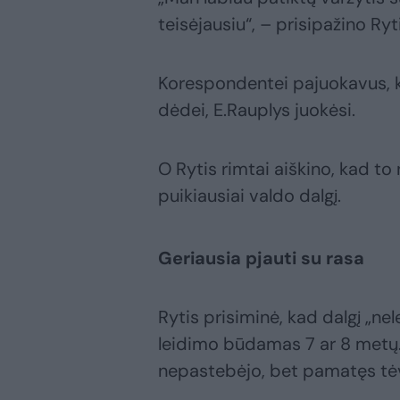
teisėjausiu“, – prisipažino Ryt
Korespondentei pajuokavus, ka
dėdei, E.Rauplys juokėsi.
O Rytis rimtai aiškino, kad to 
puikiausiai valdo dalgį.
Geriausia pjauti su rasa
Rytis prisiminė, kad dalgį „nel
leidimo būdamas 7 ar 8 metų.
nepastebėjo, bet pamatęs tėv