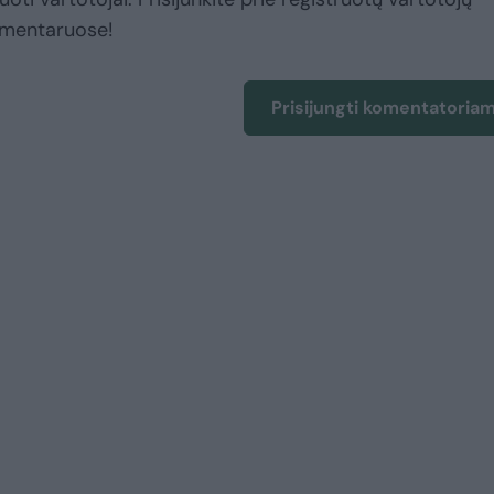
omentaruose!
Prisijungti komentatoria