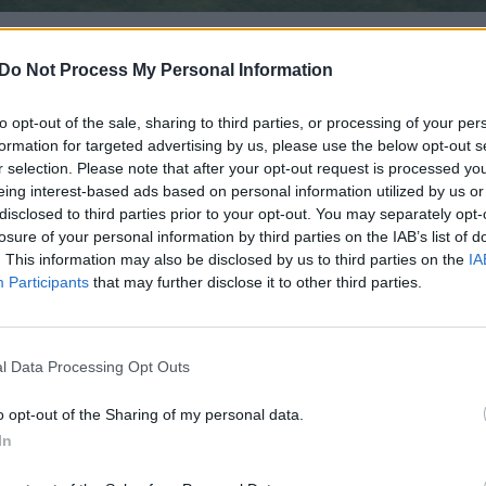
enė įregistravo atitinkamą Žemės ūkio paskirties
Do Not Process My Personal Information
isą.
to opt-out of the sale, sharing to third parties, or processing of your per
formation for targeted advertising by us, please use the below opt-out s
 įsigaliotų nuo 2020 metų.
r selection. Please note that after your opt-out request is processed y
eing interest-based ads based on personal information utilized by us or
disclosed to third parties prior to your opt-out. You may separately opt-
au pradėjo svarstymus, kad iš tokią teisę turinčių
losure of your personal information by third parties on the IAB’s list of
delsiantys sudaryti sandorius. Tuomet pataisų
. This information may also be disclosed by us to third parties on the
IA
Participants
that may further disclose it to other third parties.
 Bacvinka pasiūlė, kad vietoj vienerių metų būtų
s.
l Data Processing Opt Outs
ŽT) BNS informavo, kad atvejų, kai pirkėjai delsi
o opt-out of the Sharing of my personal data.
mę, nėra daug.
In