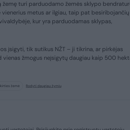
ą žemę turi parduodamo žemės sklypo bendraturč
vienerius metus ar ilgiau, taip pat besiribojančių
avivaldybėje, kur yra parduodamas sklypas,
 įsigyti, tik sutikus NŽT – ji tikrina, ar pirkėjas
 kad vienas žmogus neįsigytų daugiau kaip 500 hekt
kirties žemė
Rodyti daugiau žymių
uoti vartotojai. Prisijunkite prie registruotų vartotojų