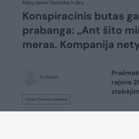
Mūsų žemė
Technika ir ūkis
Konspiracinis butas ga
prabanga: „Ant šito m
meras. Kompanija nety
Prašmatn
Lrytas.lt
rajone 2
stebėjim
Lrytas Premium nariams