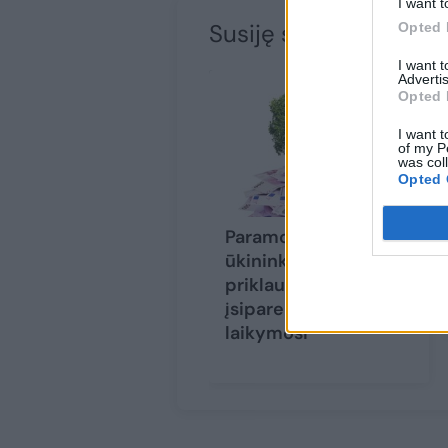
I want t
Susiję straipsniai
Opted 
I want 
Advertis
Opted 
I want t
of my P
was col
Opted 
Paramos išmokėjimas
ūkininkams
priklausys nuo
įsipareigojimų
laikymosi