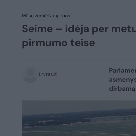
Mūsų žemė
Naujienos
Seime – idėja per met
pirmumo teise
Parlamen
Lrytas.lt
asmenys 
dirbamą 