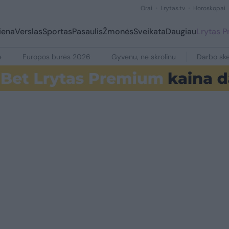
Orai
Lrytas.tv
Horoskopai
iena
Verslas
Sportas
Pasaulis
Žmonės
Sveikata
Daugiau
Lrytas 
e
Europos burės 2026
Gyvenu, ne skrolinu
Darbo ske