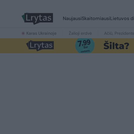
Naujausi
Skaitomiausi
Lietuvos d
Karas Ukrainoje
Žalioji erdvė
Ačiū, Prezident