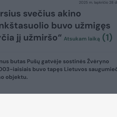
2025 m. lapkričio 28 d.
rsius svečius akino
inkštasuolio buvo užmigęs
čia jį užmiršo“
(1)
Atsukam laiką
us butas Pušų gatvėje sostinės Žvėryno
003-iaisiais buvo tapęs Lietuvos saugumie
o objektu.