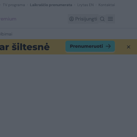
TV programa
Laikraščio prenumerata
Lrytas EN
Kontaktai
Premium
Prisijungti
lbimai