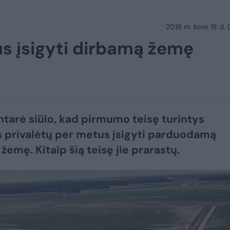
2019 m. kovo 18 d.
us įsigyti dirbamą žemę
tarė siūlo, kad pirmumo teisę turintys
privalėtų per metus įsigyti parduodamą
žemę. Kitaip šią teisę jie prarastų.