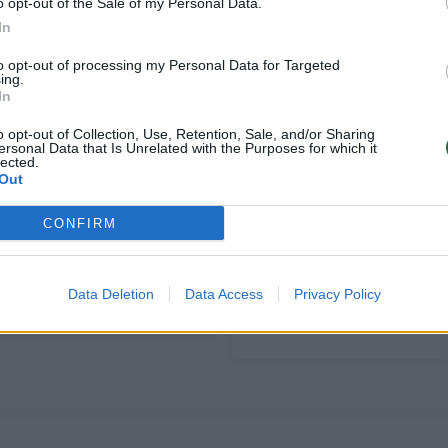
o opt-out of the Sale of my Personal Data.
In
to opt-out of processing my Personal Data for Targeted
ing.
In
o opt-out of Collection, Use, Retention, Sale, and/or Sharing
ersonal Data that Is Unrelated with the Purposes for which it
lected.
Out
CONFIRM
Jei valstybei reikės,
Balsas iš Seimo:
miško žemė paskirtis
kanapių pramonei
bus keičiama
nesudaromos
Data Deletion
Data Access
Privacy Policy
palankios sąlygos