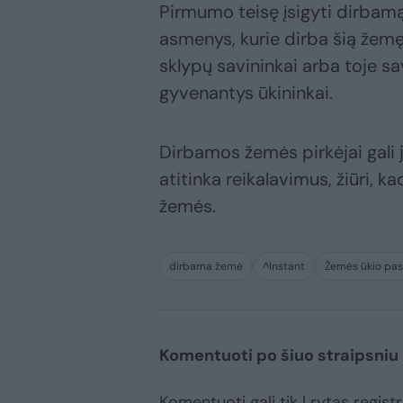
Pirmumo teisę įsigyti dirbam
asmenys, kurie dirba šią žemę 
sklypų savininkai arba toje s
gyvenantys ūkininkai.
Dirbamos žemės pirkėjai gali jos
atitinka reikalavimus, žiūri,
žemės.
dirbama žemė
^Instant
Žemės ūkio pas
Komentuoti po šiuo straipsniu
Komentuoti gali tik Lrytas registr