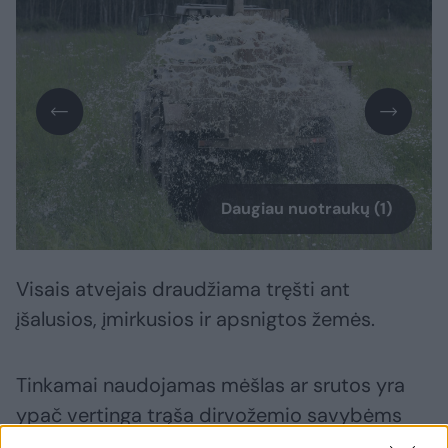
Daugiau nuotraukų (1)
Visais atvejais draudžiama tręšti ant
įšalusios, įmirkusios ir apsnigtos žemės.
Tinkamai naudojamas mėšlas ar srutos yra
ypač vertinga trąša dirvožemio savybėms
gerinti ir maisto medžiagų, tarp jų –