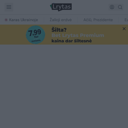
Karas Ukrainoje
Žalioji erdvė
Ačiū, Prezidente
E