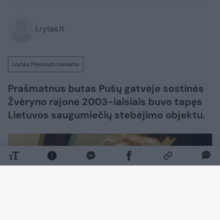
Lrytas.lt
Lrytas Premium nariams
Prašmatnus butas Pušų gatvėje sostinės
Žvėryno rajone 2003-iaisiais buvo tapęs
Lietuvos saugumiečių stebėjimo objektu.