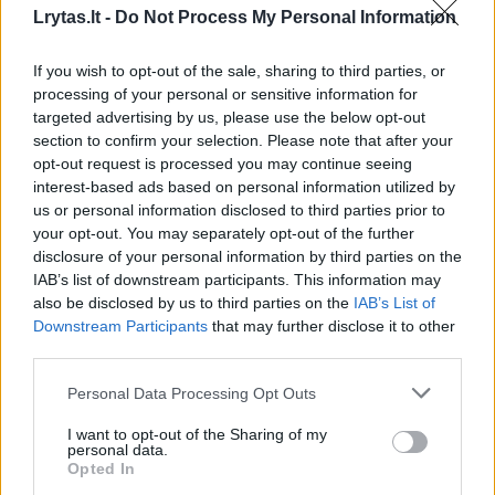
Lrytas.lt -
Do Not Process My Personal Information
mikroelementų, atsargoms jame gausinti.
If you wish to opt-out of the sale, sharing to third parties, or
processing of your personal or sensitive information for
Tačiau pernelyg gausus, nesubalansuotas ir
targeted advertising by us, please use the below opt-out
netinkamu laiku vykdomas tręšimas (kai
section to confirm your selection. Please note that after your
opt-out request is processed you may continue seeing
augalų vegetacija nebevyksta), gali padaryti
interest-based ads based on personal information utilized by
žalos dirvožemio biologinėms, cheminėms ir
us or personal information disclosed to third parties prior to
fizinėms savybėms bei aplinkai.
your opt-out. You may separately opt-out of the further
disclosure of your personal information by third parties on the
IAB’s list of downstream participants. This information may
also be disclosed by us to third parties on the
IAB’s List of
Už aplinkosauginių reikalavimų pažeidimus
Downstream Participants
that may further disclose it to other
tręšiant laukus mėšlu ir srutomis gresia
third parties.
baudos. Pažeidėjai taip pat turi atlyginti
Personal Data Processing Opt Outs
aplinkai padarytą žalą.
I want to opt-out of the Sharing of my
personal data.
Opted In