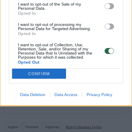
Susiję straipsniai
I want to opt-out of the Sale of my
Personal Data.
Opted In
I want to opt-out of processing my
Personal Data for Targeted Advertising.
Opted In
I want to opt-out of Collection, Use,
Retention, Sale, and/or Sharing of my
Personal Data that Is Unrelated with the
Purposes for which it was collected.
Opted Out
CONFIRM
Gamtos išdaigos: lapkritį
Smulkieji
žaliuoja bulvės, žydi žirniai,
paramos 
noksta avietės
tiksi
Data Deletion
Data Access
Privacy Policy
trąšos
^Instant
tręšimas
Rodyti daugiau žymių