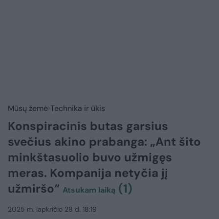
Mūsų žemė
Technika ir ūkis
Konspiracinis butas garsius
svečius akino prabanga: „Ant šito
minkštasuolio buvo užmigęs
meras. Kompanija netyčia jį
užmiršo“
(1)
Atsukam laiką
2025 m. lapkričio 28 d. 18:19