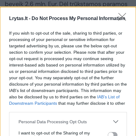
beveik 2,6 mln. Eur. Dėl trūkstamos paramos
šiems projektams NMA kreipsis į Žemės ūkio
Lrytas.lt -
Do Not Process My Personal Information
ministeriją, kuri priims sprendimą, ar bus
skirta papildomų paramos lėšų jiems
If you wish to opt-out of the sale, sharing to third parties, or
įgyvendinti.
processing of your personal or sensitive information for
targeted advertising by us, please use the below opt-out
section to confirm your selection. Please note that after your
opt-out request is processed you may continue seeing
Dar 82 projektams, surinkusiems mažiau nei
interest-based ads based on personal information utilized by
51 balą, paramos lėšų nepakako.
us or personal information disclosed to third parties prior to
your opt-out. You may separately opt-out of the further
disclosure of your personal information by third parties on the
Su paraiškų, pateiktų pagal Lietuvos kaimo
IAB’s list of downstream participants. This information may
also be disclosed by us to third parties on the
IAB’s List of
plėtros 2014–2020 metų programos (KPP)
Downstream Participants
that may further disclose it to other
priemonės „Ūkio ir verslo plėtra“ veiklos sritį
third parties.
„Parama jaunųjų ūkininkų įsikūrimui“, paraiškų
Personal Data Processing Opt Outs
prioritetine eile galima susipažinti čia.
I want to opt-out of the Sharing of my