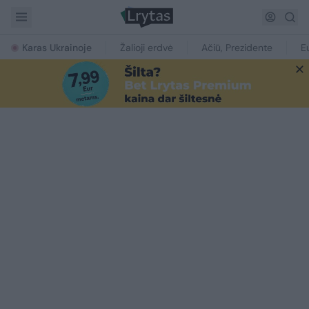
Karas Ukrainoje
Žalioji erdvė
Ačiū, Prezidente
E