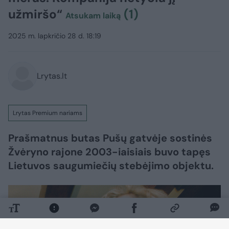
užmiršo“
(1)
Atsukam laiką
2025 m. lapkričio 28 d. 18:19
Lrytas.lt
Lrytas Premium nariams
Prašmatnus butas Pušų gatvėje sostinės
Žvėryno rajone 2003-iaisiais buvo tapęs
Lietuvos saugumiečių stebėjimo objektu.