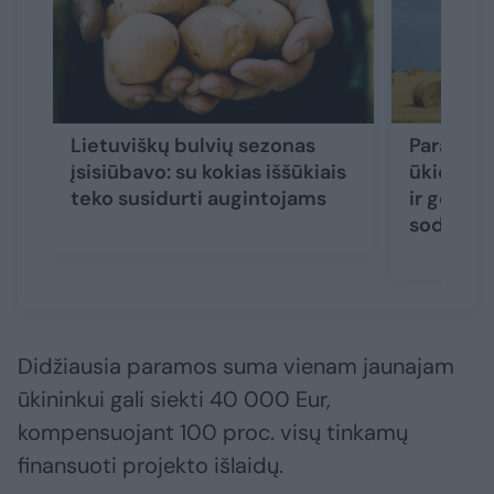
Lietuviškų bulvių sezonas
Parama i
įsisiūbavo: su kokias iššūkiais
ūkio vald
teko susidurti augintojams
ir gera ž
sodinin
Didžiausia paramos suma vienam jaunajam
ūkininkui gali siekti 40 000 Eur,
kompensuojant 100 proc. visų tinkamų
finansuoti projekto išlaidų.