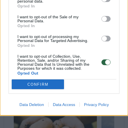
personal data.
Opted In
Primename, kad pagal KPP veiklos sritį dėl
paramos galėjo kreiptis ne vyresni nei 40
I want to opt-out of the Sale of my
Personal Data.
metų (paraiškos teikimo metu dar nėra suėję
Opted In
41 metai) ūkininkai, kurių remiama veikla –
I want to opt-out of processing my
Personal Data for Targeted Advertising.
žemės ūkio produktų gamyba, taip pat
Opted In
prekinių žemės ūkio produktų, pagamintų
I want to opt-out of Collection, Use,
(išaugintų) jų valdoje, apdorojimas,
Retention, Sale, and/or Sharing of my
Personal Data that Is Unrelated with the
perdirbimas bei tiekimas rinkai.
Purposes for which it was collected.
Opted Out
CONFIRM
Susiję straipsniai
Data Deletion
Data Access
Privacy Policy