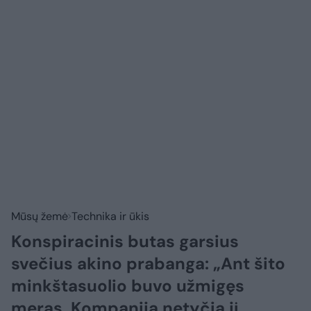
Mūsų žemė
Technika ir ūkis
Konspiracinis butas garsius
svečius akino prabanga: „Ant šito
minkštasuolio buvo užmigęs
meras. Kompanija netyčia jį