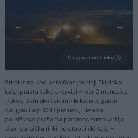
Daugiau nuotraukų (1)
Primintina, kad paraiškas jaunieji ūkininkai
kaip įprasta teikė aktyviai – per 2 mėnesius
trukusį paraiškų teikimo laikotarpį gauta
daugiau kaip 600 paraiškų. Bendra
paraiškose prašoma paramos suma viršijo
šiam paraiškų rinkimo etapui skirtąją –
paprašyta daugiau kaip 22 mln. Eur paramos,