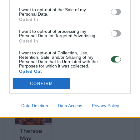
I want to opt-out of the Sale of my
„Žinau, kad vos iškišęs galvą pro duris,
Personal Data.
Opted In
sulauksiu labai daug kritikos, bet esu
I want to opt-out of processing my
nusiteikęs entuziastingai. Nežinau, ar
Personal Data for Targeted Advertising.
Opted In
sugebėsime sukurti politinį judėjimą, bet
turime idėjų, kurias, manau, žmonės palaikys",
I want to opt-out of Collection, Use,
Retention, Sale, and/or Sharing of my
- teigė T.Blairas.
Personal Data that Is Unrelated with the
Purposes for which it was collected.
Opted Out
CONFIRM
Susiję straipsniai
Data Deletion
Data Access
Privacy Policy
Theresa
May