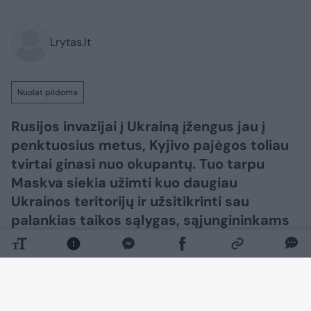
Lrytas.lt
Nuolat pildoma
Rusijos invazijai į Ukrainą įžengus jau į
penktuosius metus, Kyjivo pajėgos toliau
tvirtai ginasi nuo okupantų. Tuo tarpu
Maskva siekia užimti kuo daugiau
Ukrainos teritorijų ir užsitikrinti sau
palankias taikos sąlygas, sąjungininkams
siekiant skubiai užbaigti karą.​​​​​​​​​​​​​​​​​​​​​​​​​​​