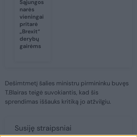
Sąjungos
narės
vieningai
pritarė
„Brexit“
derybų
gairėms
Dešimtmetį šalies ministru pirmininku buvęs
T.Blairas teigė suvokiantis, kad šis
sprendimas iššauks kritiką jo atžvilgiu.
Susiję straipsniai