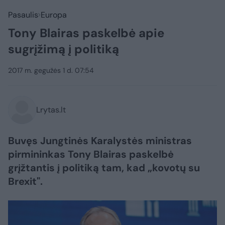
Pasaulis
Europa
Tony Blairas paskelbė apie
sugrįžimą į politiką
2017 m. gegužės 1 d. 07:54
Lrytas.lt
Buvęs Jungtinės Karalystės ministras
pirmininkas Tony Blairas paskelbė
grįžtantis į politiką tam, kad „kovotų su
Brexit".