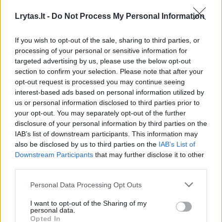
Lrytas.lt -
Do Not Process My Personal Information
If you wish to opt-out of the sale, sharing to third parties, or
Prezidentė:
processing of your personal or sensitive information for
targeted advertising by us, please use the below opt-out
„Brexit“
section to confirm your selection. Please note that after your
derybose
opt-out request is processed you may continue seeing
svarbu
interest-based ads based on personal information utilized by
apginti
us or personal information disclosed to third parties prior to
savo
your opt-out. You may separately opt-out of the further
interesus
disclosure of your personal information by third parties on the
IAB’s list of downstream participants. This information may
also be disclosed by us to third parties on the
IAB’s List of
Downstream Participants
that may further disclose it to other
third parties.
„Brexit man suteikė tiesioginę motyvaciją
Personal Data Processing Opt Outs
labiau įsitraukti į politiką", - laikraščiui „Daily
I want to opt-out of the Sharing of my
personal data.
Mirror" kalbėjo buvęs premjeras.
Opted In