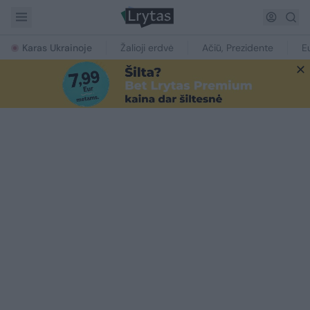
Karas Ukrainoje
Žalioji erdvė
Ačiū, Prezidente
E