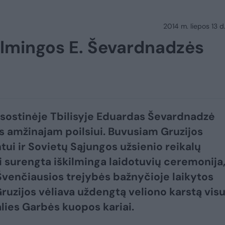
2014 m. liepos 13 d.
kilmingos E. Ševardnadzės
 sostinėje Tbilisyje Eduardas Ševardnadzė
s amžinajam poilsiui. Buvusiam Gruzijos
tui ir Sovietų Sąjungos užsienio reikalų
i surengta iškilminga laidotuvių ceremonija
 Švenčiausios trejybės bažnyčioje laikytos
Gruzijos vėliava uždengtą veliono karstą visu
alies Garbės kuopos kariai.