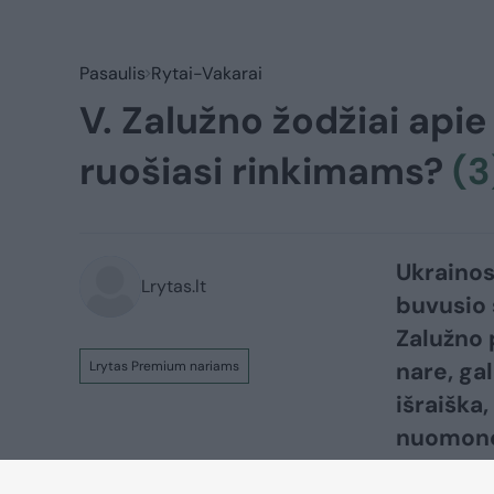
Pasaulis
Rytai-Vakarai
V. Zalužno žodžiai api
ruošiasi rinkimams?
(3
Ukrainos
Lrytas.lt
buvusio 
Zalužno 
nare, ga
Lrytas Premium nariams
išraiška,
nuomonę 
diena“ i