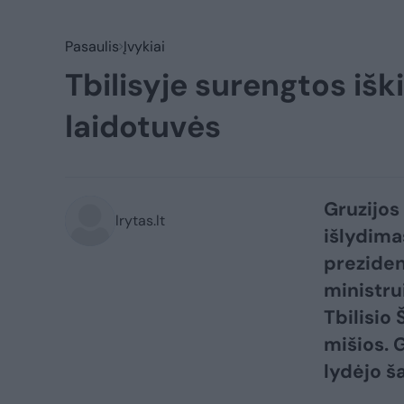
Pasaulis
Įvykiai
Tbilisyje surengtos iš
laidotuvės
Gruzijos
lrytas.lt
išlydima
preziden
ministru
Tbilisio
mišios. 
lydėjo š