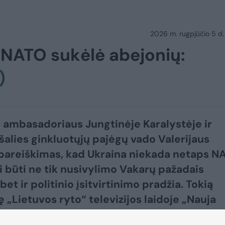
2026 m. rugpjūčio 5 d.
e NATO sukėlė abejonių:
)
 ambasadoriaus Jungtinėje Karalystėje ir
šalies ginkluotųjų pajėgų vado Valerijaus
pareiškimas, kad Ukraina niekada netaps N
li būti ne tik nusivylimo Vakarų pažadais
 bet ir politinio įsitvirtinimo pradžia. Tokią
„Lietuvos ryto“ televizijos laidoje „Nauja
šsakė ambasadorius, buvęs užsienio reikalų