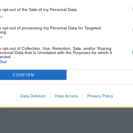
o opt-out of the Sale of my Personal Data.
In
Daugiau nuotraukų (1)
to opt-out of processing my Personal Data for Targeted
ing.
In
 d., būdamas 86 metų amžiaus. Jis pelnė
o opt-out of Collection, Use, Retention, Sale, and/or Sharing
ersonal Data that Is Unrelated with the Purposes for which it
lected.
 buvusios Sovietų Sąjungos lyderio
Out
ijos vadovo poste, kai susiderėjo su JAV
ių ir tarpininkavo sutarčiai dėl Berlyno
CONFIRM
Data Deletion
Data Access
Privacy Policy
ija
Rodyti daugiau žymių