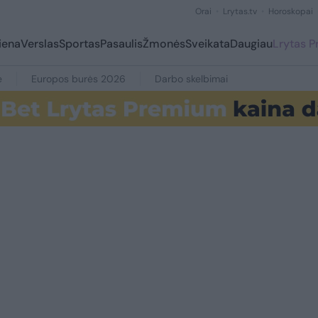
Orai
Lrytas.tv
Horoskopai
iena
Verslas
Sportas
Pasaulis
Žmonės
Sveikata
Daugiau
Lrytas 
e
Europos burės 2026
Darbo skelbimai