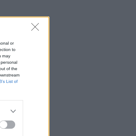
sonal or
ection to
ou may
 personal
out of the
 downstream
B’s List of