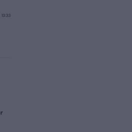
 13:33
,
r