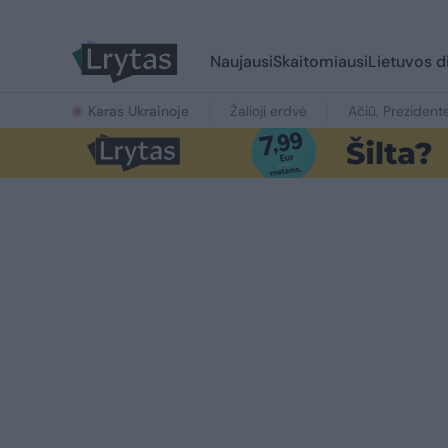
Naujausi
Skaitomiausi
Lietuvos d
Karas Ukrainoje
Žalioji erdvė
Ačiū, Prezident