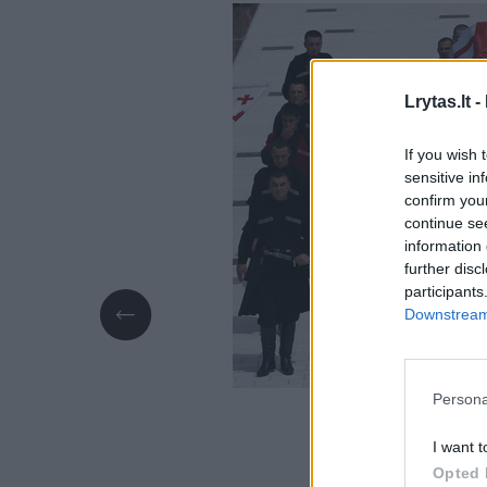
Lrytas.lt -
If you wish 
sensitive in
confirm you
continue se
information 
further disc
participants
Downstream 
Persona
I want t
Opted 