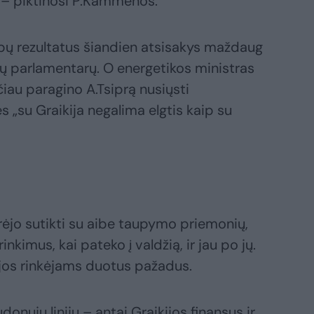
 – piktinosi P.Kammenos.
ų rezultatus šiandien atsisakys maždaug
čių parlamentarų. O energetikos ministras
iau paragino A.Tsiprą nusiųsti
s „su Graikija negalima elgtis kaip su
turėjo sutikti su aibe taupymo priemonių,
inkimus, kai pateko į valdžią, ir jau po jų.
kijos rinkėjams duotus pažadus.
donųjų linijų – antai Graikijos finansus ir