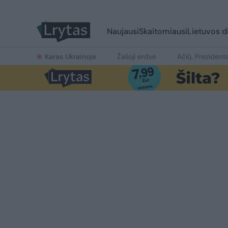
Naujausi
Skaitomiausi
Lietuvos d
Karas Ukrainoje
Žalioji erdvė
Ačiū, Prezident