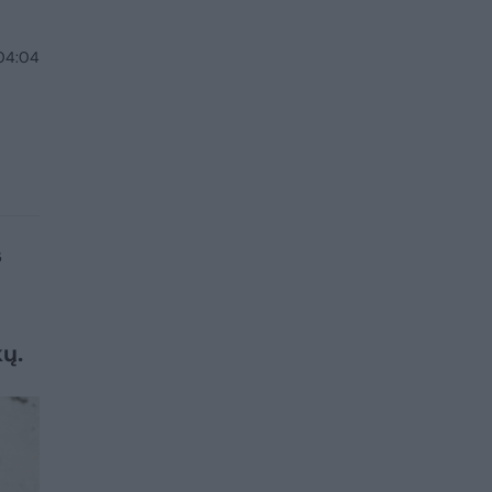
 04:04
s
kų.