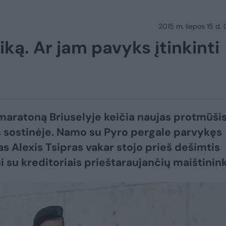
2015 m. liepos 15 d.
iką. Ar jam pavyks įtinkinti
aratoną Briuselyje keičia naujas protmūši
s sostinėje. Namo su Pyro pergale parvykęs
s Alexis Tsipras vakar stojo prieš dešimtis
i su kreditoriais prieštaraujančių maištinin