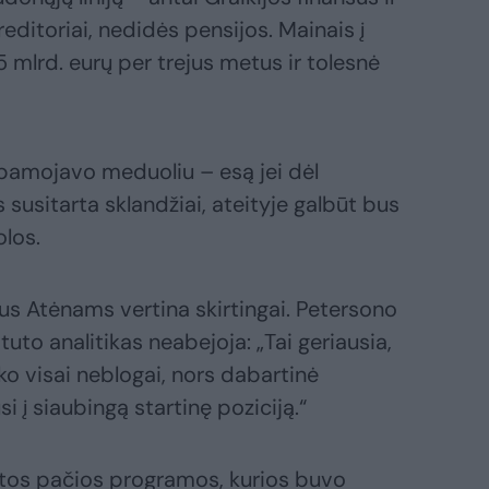
kreditoriai, nedidės pensijos. Mainais į
mlrd. eurų per trejus metus ir tolesnė
ai pamojavo meduoliu – esą jei dėl
susitarta sklandžiai, ateityje galbūt bus
olos.
mus Atėnams vertina skirtingai. Petersono
uto analitikas neabejoja: „Tai geriausia,
yko visai neblogai, nors dabartinė
 į siaubingą startinę poziciją.“
tos pačios programos, kurios buvo