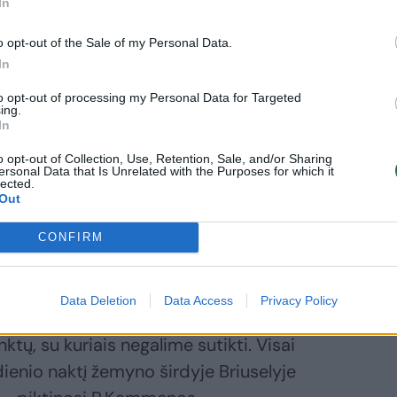
ai penkis mėnesius aiškino, kad mokesčių
In
nekarpys – tokios priemonės numatomos
o opt-out of the Sale of my Personal Data.
In
to opt-out of processing my Personal Data for Targeted
ing.
yko atitolinti Graikiją nuo finansinės
In
 euro zonos slenksčio, Atėnai jau
o opt-out of Collection, Use, Retention, Sale, and/or Sharing
ersonal Data that Is Unrelated with the Purposes for which it
lected.
Out
ios koalicijos partijos „Nepriklausomi
CONFIRM
nistras Panos Kammenos susitarimą
etijos įvykdytu perversmu“.
Data Deletion
Data Access
Privacy Policy
tų, su kuriais negalime sutikti. Visai
ienio naktį žemyno širdyje Briuselyje