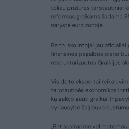
toliau prižiūrės tarptautiniai 
reformas graikams žadama 85 
narystė euro zonoje.
Be to, skolintojai jau oficiali
finansinės pagalbos plano bus 
restruktūrizuotos Graikijos sk
Vis dėlto ekspertai reikalavi
tarptautinės ekonomikos instit
ką galėjo gauti graikai. Ir pav
vyriausybė šalį buvo nustūmusi
„Bet susitarime vėl matomos 