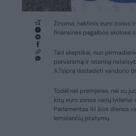
Žinoma, naktinis euro zonos ir
finansinės pagalbos skolose 
Tad skeptikai, nuo pirmadieni
perversmą ir istorinę neteisybę
A.Tsiprą išsižadėti sandorio Br
Todėl nei premjeras, nei su ju
kitų euro zonos narių lyderiai d
Parlamentas iki šios dienos v
lemsiančių įstatymų.