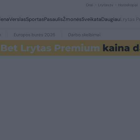
Orai
Lrytas.tv
Horoskopai
iena
Verslas
Sportas
Pasaulis
Žmonės
Sveikata
Daugiau
Lrytas 
e
Europos burės 2026
Darbo skelbimai