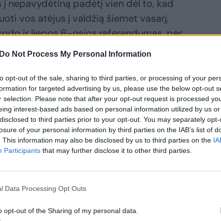
 į nepavydėtiną padėtį vien dėl to, kad
uoti vos atėjus į valdžią šiemet vasarį,
rodo ir liepos 6-osios referendumas, per
areiškė nebenorintys taupyti.
Do Not Process My Personal Information
to opt-out of the sale, sharing to third parties, or processing of your per
netgi pasigirdo kalbų, jog A.Tsipras jau
formation for targeted advertising by us, please use the below opt-out s
r selection. Please note that after your opt-out request is processed y
eing interest-based ads based on personal information utilized by us or
disclosed to third parties prior to your opt-out. You may separately opt-
losure of your personal information by third parties on the IAB’s list of
. This information may also be disclosed by us to third parties on the
IA
Participants
that may further disclose it to other third parties.
rybų ir valdančiojoje kraštutinių kairiųjų
 Graikijos Parlamente.
l Data Processing Opt Outs
rimo sąlygoms reikia pritarti, nebus lengva.
o opt-out of the Sharing of my personal data.