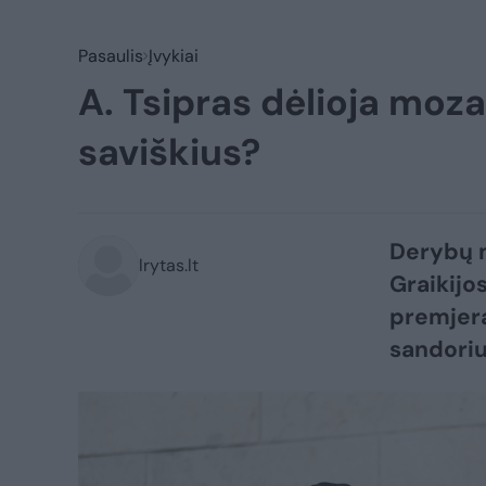
Pasaulis
Įvykiai
A. Tsipras dėlioja moza
saviškius?
Derybų m
lrytas.lt
Graikijo
premjera
sandoriu