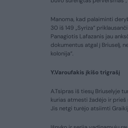
buvo surengtas perversmas“,
Manoma, kad palaiminti deryb
30 iš 149 „Syriza“ priklausan
Panagiotis Lafazanis jau anksč
dokumentus atgal į Briuselį, ne
kolonija“.
Y.Varoufakis įkišo trigrašį
A.Tsipras iš tiesų Briuselyje 
kurias atmesti žadėjo ir prieš r
Jis netgi turėjo atsiimti Grai
Išnyko ir serija vadinamųjų rau