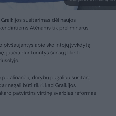
 Graikijos susitarimas dėl naujos
skendintiems Atėnams tik preliminarus.
o plyšaujantys apie skolintojų įvykdytą
, jaučia dar turintys šansų įtikinti
iuselyje.
o po alinančių derybų pagaliau susitarę
ar negali būti tikri, kad Graikijos
akaro patvirtins virtinę svarbias reformas