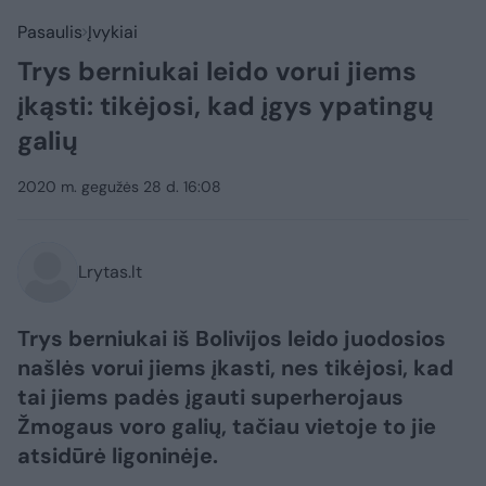
Pasaulis
Įvykiai
Trys berniukai leido vorui jiems
įkąsti: tikėjosi, kad įgys ypatingų
galių
2020 m. gegužės 28 d. 16:08
Lrytas.lt
Trys berniukai iš Bolivijos leido juodosios
našlės vorui jiems įkasti, nes tikėjosi, kad
tai jiems padės įgauti superherojaus
Žmogaus voro galių, tačiau vietoje to jie
atsidūrė ligoninėje.