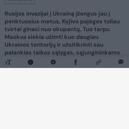
Rusijos invazijai į Ukrainą įžengus jau į
penktuosius metus, Kyjivo pajėgos toliau
tvirtai ginasi nuo okupantų. Tuo tarpu
Maskva siekia užimti kuo daugiau
Ukrainos teritorijų ir užsitikrinti sau
palankias taikos sąlygas, sąjungininkams
siekiant skubiai užbaigti karą.​​​​​​​​​​​​​​​​​​​​​​​​​​​