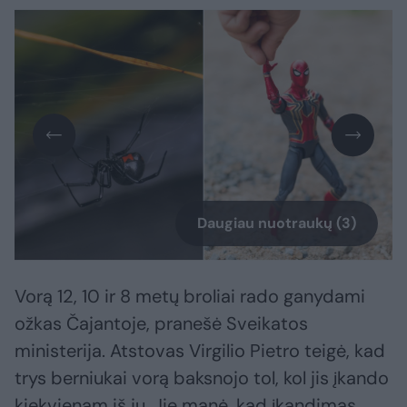
Daugiau nuotraukų (3)
Vorą 12, 10 ir 8 metų broliai rado ganydami
ožkas Čajantoje, pranešė Sveikatos
ministerija. Atstovas Virgilio Pietro teigė, kad
trys berniukai vorą baksnojo tol, kol jis įkando
kiekvienam iš jų. Jie manė, kad įkandimas