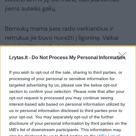
jiems suteiks galių.
Berniukų mama juos rado verkiančius ir
netrukus jie buvo nuvežti į ligoninę. Vaikai
ėmė karščiuoti. Drebėti, jautė raumenų
skausmą.
Lrytas.lt -
Do Not Process My Personal Information
If you wish to opt-out of the sale, sharing to third parties, or
V.Pietro įspėjo tėvus, kad „vaikams viskas yra
processing of your personal or sensitive information for
realu, net ir filmai“.
targeted advertising by us, please use the below opt-out
section to confirm your selection. Please note that after your
opt-out request is processed you may continue seeing
interest-based ads based on personal information utilized by
Susiję straipsniai
us or personal information disclosed to third parties prior to
your opt-out. You may separately opt-out of the further
disclosure of your personal information by third parties on the
IAB’s list of downstream participants. This information may
also be disclosed by us to third parties on the
IAB’s List of