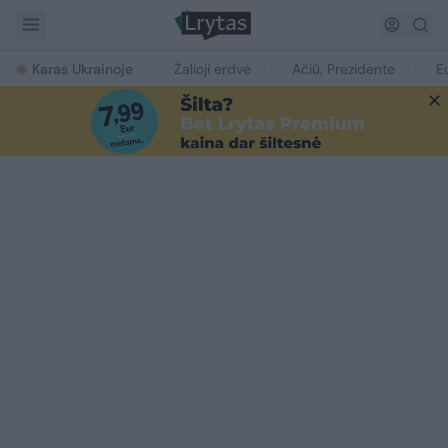
Karas Ukrainoje
Žalioji erdvė
Ačiū, Prezidente
E