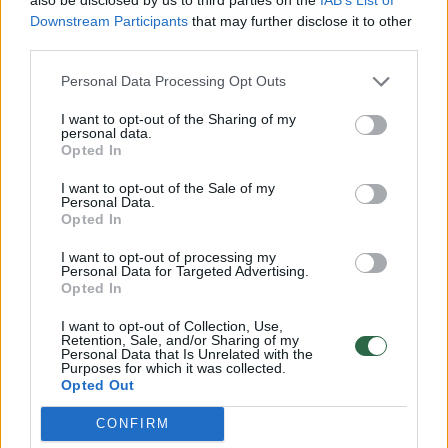
Downstream Participants
that may further disclose it to other
third parties.
Personal Data Processing Opt Outs
I want to opt-out of the Sharing of my
personal data.
Opted In
Pūkuotą gyvį urve aptikę
Vorą aut
I want to opt-out of the Sale of my
keliautojai išdrįso jį paliesti,
moteris š
Personal Data.
bet tokios baigties nesitikėjo
nestabdž
Opted In
nuriedėj
I want to opt-out of processing my
Personal Data for Targeted Advertising.
Opted In
I want to opt-out of Collection, Use,
Retention, Sale, and/or Sharing of my
Personal Data that Is Unrelated with the
Kaip rašo „National Geographic“, juodosios
Purposes for which it was collected.
Opted Out
našlės yra viena iš žmonių labiausiai bijomų
CONFIRM
vorų rūšių ir vienas pavojingiausių vorų