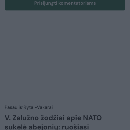
Prisijungti komentatoriams
Pasaulis
Rytai-Vakarai
V. Zalužno žodžiai apie NATO
sukėlė abejonių: ruošiasi