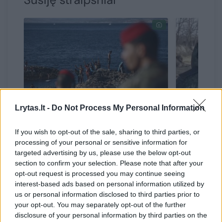
Lrytas.lt -
Do Not Process My Personal Information
„ES atsidūrė tarp kūjo ir
Kas yra 
If you wish to opt-out of the sale, sharing to third parties, or
priekalo“: situaciją Ispanijoje
tapęs ži
processing of your personal or sensitive information for
sulygino su Lietuvos pasienio
generola
targeted advertising by us, please use the below opt-out
krize
(1)
ne vieni
section to confirm your selection. Please note that after your
opt-out request is processed you may continue seeing
interest-based ads based on personal information utilized by
us or personal information disclosed to third parties prior to
your opt-out. You may separately opt-out of the further
disclosure of your personal information by third parties on the