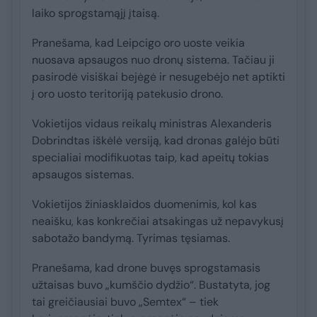
laiko sprogstamąjį įtaisą.
Pranešama, kad Leipcigo oro uoste veikia
nuosava apsaugos nuo dronų sistema. Tačiau ji
pasirodė visiškai bejėgė ir nesugebėjo net aptikti
į oro uosto teritoriją patekusio drono.
Vokietijos vidaus reikalų ministras Alexanderis
Dobrindtas iškėlė versiją, kad dronas galėjo būti
specialiai modifikuotas taip, kad apeitų tokias
apsaugos sistemas.
Vokietijos žiniasklaidos duomenimis, kol kas
neaišku, kas konkrečiai atsakingas už nepavykusį
sabotažo bandymą. Tyrimas tęsiamas.
Pranešama, kad drone buvęs sprogstamasis
užtaisas buvo „kumščio dydžio“. Bustatyta, jog
tai greičiausiai buvo „Semtex“ – tiek