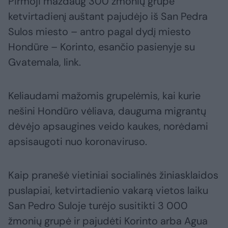
Pirmoji maždaug 300 žmonių grupė
ketvirtadienį auštant pajudėjo iš San Pedra
Sulos miesto – antro pagal dydį miesto
Hondūre – Korinto, esančio pasienyje su
Gvatemala, link.
Keliaudami mažomis grupelėmis, kai kurie
nešini Hondūro vėliava, dauguma migrantų
dėvėjo apsaugines veido kaukes, norėdami
apsisaugoti nuo koronaviruso.
Kaip pranešė vietiniai socialinės žiniasklaidos
puslapiai, ketvirtadienio vakarą vietos laiku
San Pedro Suloje turėjo susitikti 3 000
žmonių grupė ir pajudėti Korinto arba Agua