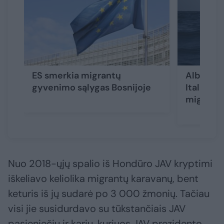
ES smerkia migrantų
Albanijoj
gyvenimo sąlygas Bosnijoje
Italiją b
migrantų 
Nuo 2018-ųjų spalio iš Hondūro JAV kryptimi
iškeliavo keliolika migrantų karavanų, bent
keturis iš jų sudarė po 3 000 žmonių. Tačiau
visi jie susidurdavo su tūkstančiais JAV
pasieniečių ir karių, kuriuos JAV prezidento