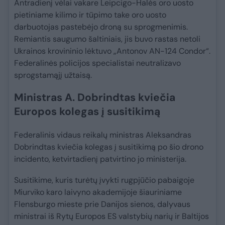
Antradienį vėlai vakare Leipcigo-Halės oro uosto
pietiniame kilimo ir tūpimo take oro uosto
darbuotojas pastebėjo droną su sprogmenimis.
Remiantis saugumo šaltiniais, jis buvo rastas netoli
Ukrainos krovininio lėktuvo „Antonov AN-124 Condor“.
Federalinės policijos specialistai neutralizavo
sprogstamąjį užtaisą.
Ministras A. Dobrindtas kviečia
Europos kolegas į susitikimą
Federalinis vidaus reikalų ministras Aleksandras
Dobrindtas kviečia kolegas į susitikimą po šio drono
incidento, ketvirtadienį patvirtino jo ministerija.
Susitikime, kuris turėtų įvykti rugpjūčio pabaigoje
Miurviko karo laivyno akademijoje šiauriniame
Flensburgo mieste prie Danijos sienos, dalyvaus
ministrai iš Rytų Europos ES valstybių narių ir Baltijos