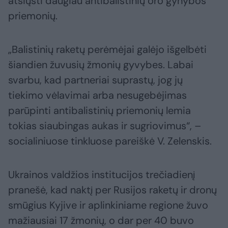
atsiųsti daugiau antibalistinių oro gynybos
priemonių.
„Balistinių raketų perėmėjai galėjo išgelbėti
šiandien žuvusių žmonių gyvybes. Labai
svarbu, kad partneriai suprastų, jog jų
tiekimo vėlavimai arba nesugebėjimas
parūpinti antibalistinių priemonių lemia
tokias siaubingas aukas ir sugriovimus“, –
socialiniuose tinkluose pareiškė V. Zelenskis.
Ukrainos valdžios institucijos trečiadienį
pranešė, kad naktį per Rusijos raketų ir dronų
smūgius Kyjive ir aplinkiniame regione žuvo
mažiausiai 17 žmonių, o dar per 40 buvo