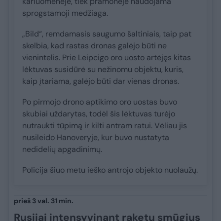
kariuomenėje, tiek pramonėje naudojama
sprogstamoji medžiaga.
„Bild“, remdamasis saugumo šaltiniais, taip pat
skelbia, kad rastas dronas galėjo būti ne
vienintelis. Prie Leipcigo oro uosto artėjęs kitas
lėktuvas susidūrė su nežinomu objektu, kuris,
kaip įtariama, galėjo būti dar vienas dronas.
Po pirmojo drono aptikimo oro uostas buvo
skubiai uždarytas, todėl šis lėktuvas turėjo
nutraukti tūpimą ir kilti antram ratui. Vėliau jis
nusileido Hanoveryje, kur buvo nustatyta
nedidelių apgadinimų.
Policija šiuo metu ieško antrojo objekto nuolaužų.
prieš 3 val. 31 min.
Rusijai intensyvinant raketų smūgius