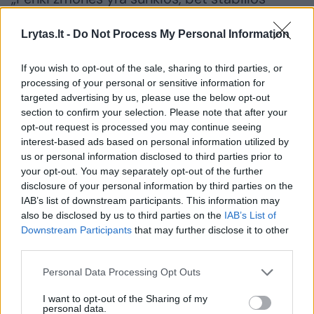
būklės. Keturi jų perkelti į ligoninės palatas, o
Lrytas.lt -
Do Not Process My Personal Information
vienas liko reanimacijoje. Visi sužeistieji yra
gydomi“, – teigiama ministerijos išplatintame
If you wish to opt-out of the sale, sharing to third parties, or
pranešime spaudai.
processing of your personal or sensitive information for
targeted advertising by us, please use the below opt-out
section to confirm your selection. Please note that after your
opt-out request is processed you may continue seeing
Susiję straipsniai
interest-based ads based on personal information utilized by
us or personal information disclosed to third parties prior to
your opt-out. You may separately opt-out of the further
disclosure of your personal information by third parties on the
IAB’s list of downstream participants. This information may
also be disclosed by us to third parties on the
IAB’s List of
Downstream Participants
that may further disclose it to other
third parties.
Personal Data Processing Opt Outs
I want to opt-out of the Sharing of my
personal data.