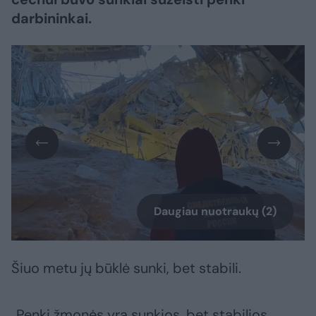
darbininkai.
Daugiau nuotraukų (2)
Šiuo metu jų būklė sunki, bet stabili.
„Penki žmonės yra sunkios, bet stabilios