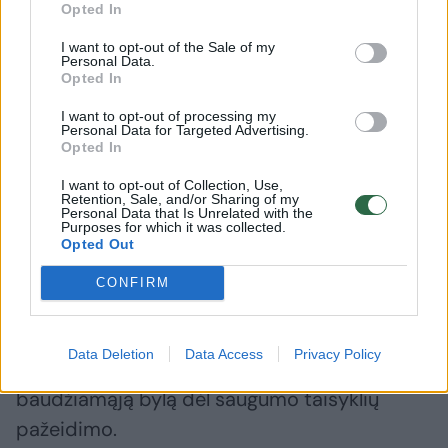
Sibiro šiaurėje per fabriko
Rusijoje
Opted In
statinio griūtį žuvo mažiausiai
moteris i
I want to opt-out of the Sale of my
du žmonės
Personal Data.
Opted In
I want to opt-out of processing my
Personal Data for Targeted Advertising.
Opted In
Įmonės cechas sugriuvo ankstų vasario 20 d.
I want to opt-out of Collection, Use,
Retention, Sale, and/or Sharing of my
rytą. Sugriuvusi zona buvo maždaug 1 tūkst.
Personal Data that Is Unrelated with the
Purposes for which it was collected.
kv. m ploto, o nelaimės metu ten buvo
Opted Out
aštuoni žmonės. Žuvo trys darbininkai, o likę
CONFIRM
penki buvo sunkiai sužeisti.
Data Deletion
Data Access
Privacy Policy
Regioninis tyrimų komitetas iškėlė
baudžiamąją bylą dėl saugumo taisyklių
pažeidimo.