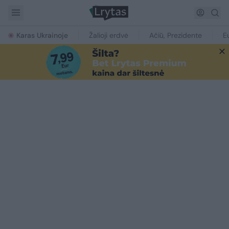
Karas Ukrainoje
Žalioji erdvė
Ačiū, Prezidente
E