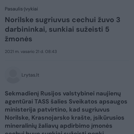
Pasaulis
Įvykiai
Norilske sugriuvus cechui žuvo 3
darbininkai, sunkiai sužeisti 5
žmonės
2021 m. vasario 21 d. 08:43
Lrytas.lt
Sekmadienį Rusijos valstybinei naujienų
agentūrai TASS šalies Sveikatos apsaugos
ministerija patvirtino, kad sugriuvus
Norilske, Krasnojarsko krašte, įsikūrusios
mineralinių žaliavų apdirbimo įmonės
cechui buvo sunkiai sužeisti penki