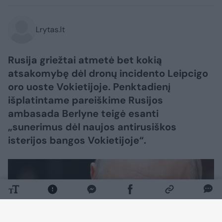
Lrytas.lt
Rusija griežtai atmetė bet kokią
atsakomybę dėl dronų incidento Leipcigo
oro uoste Vokietijoje. Penktadienį
išplatintame pareiškime Rusijos
ambasada Berlyne teigė esanti
„sunerimus dėl naujos antirusiškos
isterijos bangos Vokietijoje“.