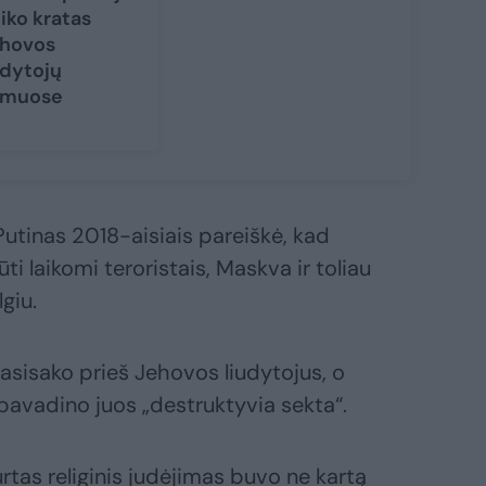
liko kratas
hovos
udytojų
amuose
utinas 2018-aisiais pareiškė, kad
ti laikomi teroristais, Maskva ir toliau
lgiu.
asisako prieš Jehovos liudytojus, o
pavadino juos „destruktyvia sekta“.
rtas religinis judėjimas buvo ne kartą