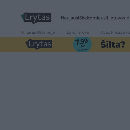
Naujausi
Skaitomiausi
Lietuvos d
Karas Ukrainoje
Žalioji erdvė
Ačiū, Prezident