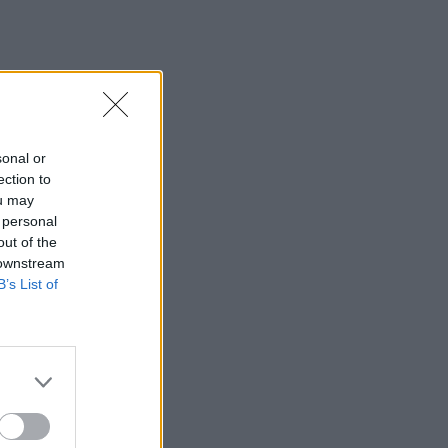
sonal or
ection to
ou may
 personal
out of the
 downstream
B’s List of