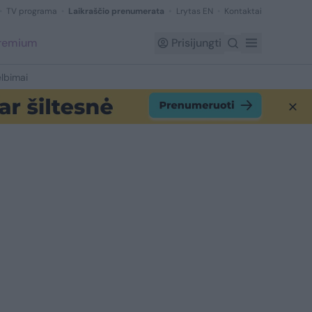
TV programa
Laikraščio prenumerata
Lrytas EN
Kontaktai
Premium
Prisijungti
lbimai