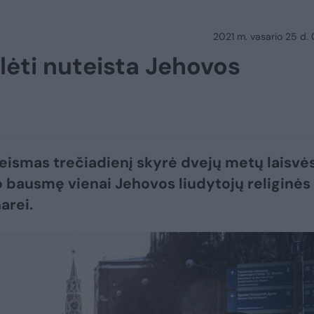
2021 m. vasario 25 d.
lėti nuteista Jehovos
teismas trečiadienį skyrė dvejų metų laisvė
bausmę vienai Jehovos liudytojų religinės
arei.