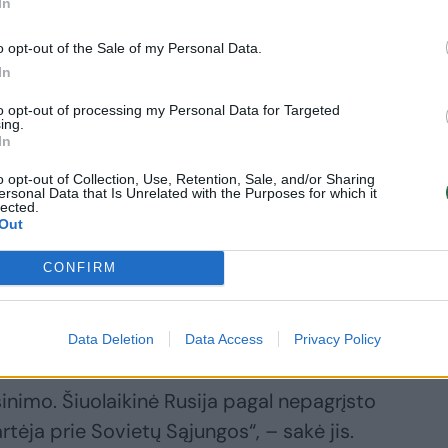
In
ui teismas skyrė šešerių metų laisvės
o opt-out of the Sale of my Personal Data.
In
 organizacijos veiklos organizavimą.
to opt-out of processing my Personal Data for Targeted
ing.
In
anovskaja tapo pirmąja Jehovos liudytojų
terimi, šiuolaikinės Rusijos pasiųsta už
o opt-out of Collection, Use, Retention, Sale, and/or Sharing
ersonal Data that Is Unrelated with the Purposes for which it
lected.
Out
CONFIRM
ciacijos atstovas Jaroslavas Sivulskis
represijas prieš Jehovos liudytojus
Data Deletion
Data Access
Privacy Policy
inimo. Šiuolaikinė Rusija pagal nepagrįsto
rtėja prie Sovietų Sąjungos“, – sakė jis.