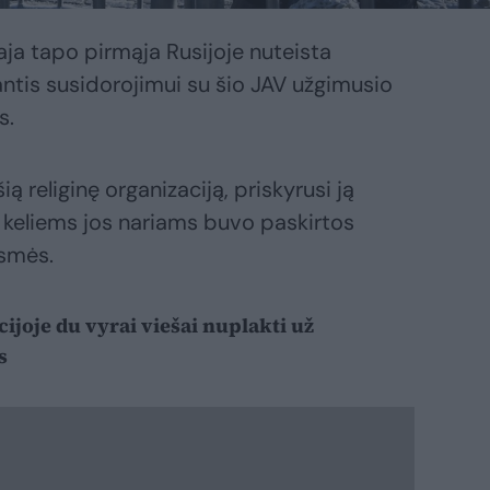
ja tapo pirmąja Rusijoje nuteista
antis susidorojimui su šio JAV užgimusio
s.
ą religinę organizaciją, priskyrusi ją
 keliems jos nariams buvo paskirtos
usmės.
ijoje du vyrai viešai nuplakti už
s