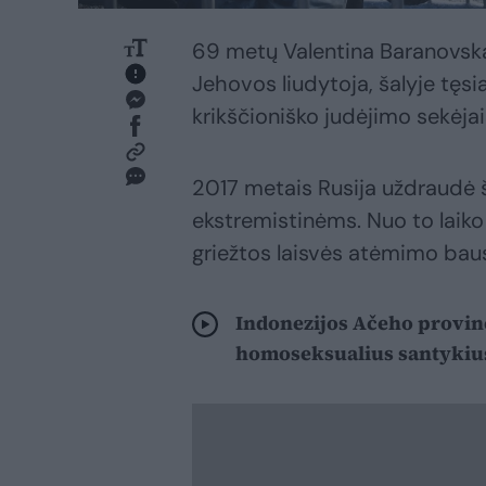
69 metų Valentina Baranovska
Jehovos liudytoja, šalyje tęsi
krikščioniško judėjimo sekėjai
2017 metais Rusija uždraudė ši
ekstremistinėms. Nuo to laiko
griežtos laisvės atėmimo ba
Indonezijos Ačeho provinc
homoseksualius santykiu