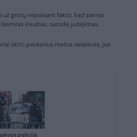
 už grotų nepaisant fakto, kad pernai
išeminis insultas, nurodė judėjimas.
ai skirti penkerius metus nelaisvės, jos
skvos policija