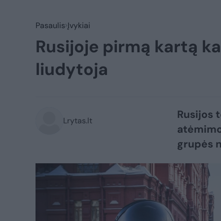
Pasaulis
Įvykiai
Rusijoje pirmą kartą ka
liudytoja
Rusijos 
Lrytas.lt
atėmimo 
grupės n