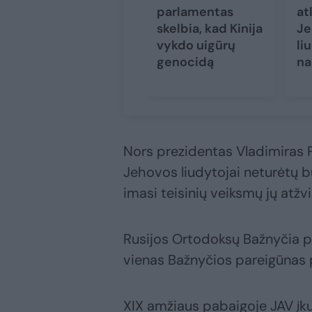
parlamentas
at
skelbia, kad Kinija
Je
vykdo uigūrų
li
genocidą
n
Nors prezidentas Vladimiras P
Jehovos liudytojai neturėtų bū
imasi teisinių veiksmų jų atžvi
Rusijos Ortodoksų Bažnyčia p
vienas Bažnyčios pareigūnas 
XIX amžiaus pabaigoje JAV įku