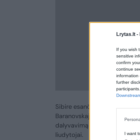
Lrytas.lt -
If you wish 
sensitive in
confirm you
continue se
information 
further disc
participants
Downstream 
Sibire esančio Abakano miesto
Baranovskajai dvejus metus ne
Persona
dalyvavimą uždraustos organi
liudytojai.
I want t