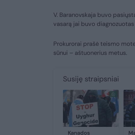
V. Baranovskaja buvo pasiųsta
vasarą jai buvo diagnozuotas 
Prokurorai prašė teismo moteri
sūnui – aštuonerius metus.
Susiję straipsniai
Kanados
Ma