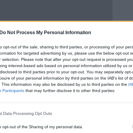
Do Not Process My Personal Information
to opt-out of the sale, sharing to third parties, or processing of your per
formation for targeted advertising by us, please use the below opt-out s
r selection. Please note that after your opt-out request is processed y
eing interest-based ads based on personal information utilized by us or
disclosed to third parties prior to your opt-out. You may separately opt-
losure of your personal information by third parties on the IAB’s list of
. This information may also be disclosed by us to third parties on the
IA
Participants
that may further disclose it to other third parties.
 teismas trečiadienį skyrė V.
laisvės pataisos kolonijoje už
l Data Processing Opt Outs
zacijos veikloje, pranešė Jehovos
o opt-out of the Sharing of my personal data.