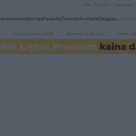
Orai
Lrytas.tv
Horoskopai
iena
Verslas
Sportas
Pasaulis
Žmonės
Sveikata
Daugiau
Lrytas 
e
Europos burės 2026
Gyvenu, ne skrolinu
Darbo ske