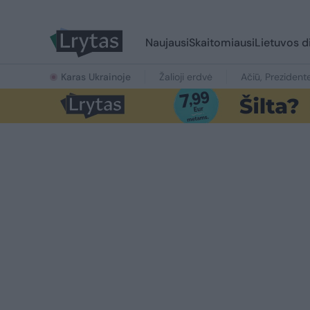
Naujausi
Skaitomiausi
Lietuvos d
Karas Ukrainoje
Žalioji erdvė
Ačiū, Prezident