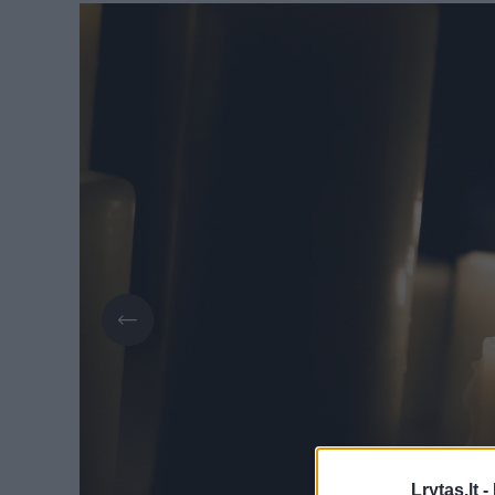
Lrytas.lt -