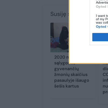
Advertis
Opted 
Susiję straipsniai
I want t
of my P
was col
Opted 
2020 m. bado
Ru
sąlygomis
nu
gyvenančių
di
žmonių skaičius
CO
pasaulyje išaugo
in
šešis kartus
nu
pr