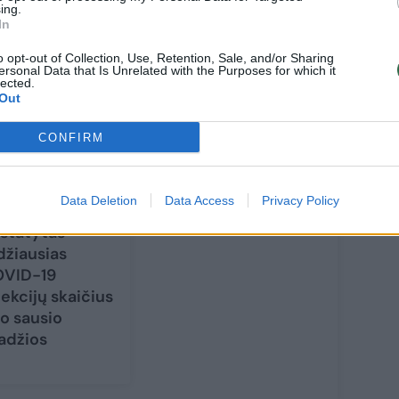
ing.
In
o opt-out of Collection, Use, Retention, Sale, and/or Sharing
ersonal Data that Is Unrelated with the Purposes for which it
lected.
Out
CONFIRM
Data Deletion
Data Access
Privacy Policy
sijoje
statytas
džiausias
VID-19
fekcijų skaičius
o sausio
adžios