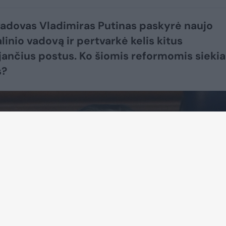
vadovas Vladimiras Putinas paskyrė naujo
linio vadovą ir pertvarkė kelis kitus
ančius postus. Ko šiomis reformomis siekia
s?