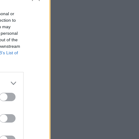
sonal or
ection to
ou may
 personal
out of the
 downstream
B’s List of