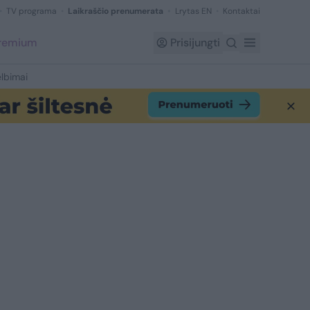
TV programa
Laikraščio prenumerata
Lrytas EN
Kontaktai
Premium
Prisijungti
lbimai