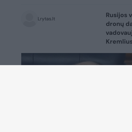
Rusijos 
Lrytas.lt
dronų da
vadovauj
Kremliu