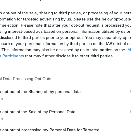
to opt-out of the sale, sharing to third parties, or processing of your per
formation for targeted advertising by us, please use the below opt-out s
Daugiau nuotraukų (1)
r selection. Please note that after your opt-out request is processed y
eing interest-based ads based on personal information utilized by us or
disclosed to third parties prior to your opt-out. You may separately opt-
losure of your personal information by third parties on the IAB’s list of
 gimimų skaičius. Jau 2012-aisiais mirčių
. This information may also be disclosed by us to third parties on the
IA
Participants
that may further disclose it to other third parties.
ičių. Tačiau dėl imigracijos gyventojų
 4 proc.
l Data Processing Opt Outs
tais sumažėjo Italijoje – 384 000 (0,6
o opt-out of the Sharing of my personal data.
ai fiksuoti ir Rumunijoje bei Lenkijoje.
In
o opt-out of the Sale of my Personal Data.
ojų skaičius mažėjo devyniose ES šalyse
In
to opt-out of processing my Personal Data for Targeted