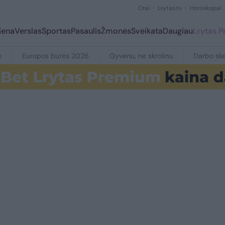
Orai
Lrytas.tv
Horoskopai
iena
Verslas
Sportas
Pasaulis
Žmonės
Sveikata
Daugiau
Lrytas 
e
Europos burės 2026
Gyvenu, ne skrolinu
Darbo ske