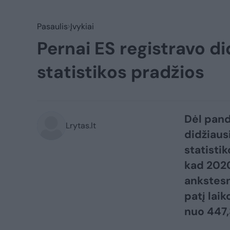
Pasaulis
Įvykiai
Pernai ES registravo d
statistikos pradžios
Dėl pand
Lrytas.lt
didžiaus
statisti
kad 2020
ankstesni
patį lai
nuo 447,