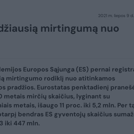
2021 m. liepos 9 d.
idžiausią mirtingumą nuo
emijos Europos Sąjunga (ES) pernai regist
ią mirtingumo rodiklį nuo atitinkamos
kos pradžios. Eurostatas penktadienį praneš
 metais mirčių skaičius, lyginant su
ais metais, išaugo 11 proc. iki 5,2 mln. Per t
kotarpį bendras ES gyventojų skaičius sumaž
3 iki 447 mln.