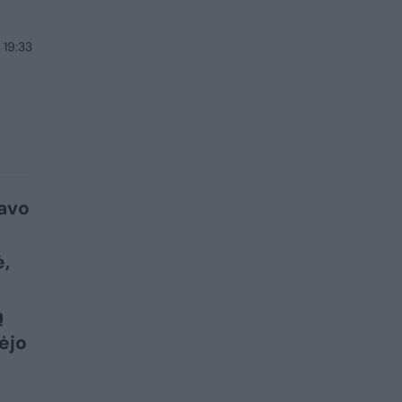
 19:33
ravo
ė,
ą
ėjo