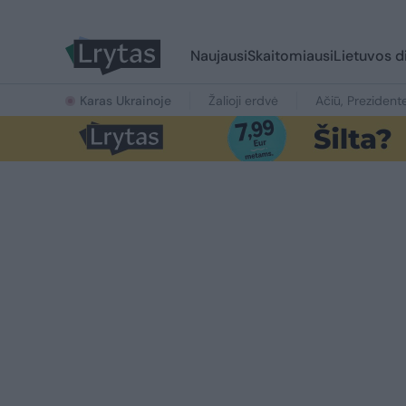
Naujausi
Skaitomiausi
Lietuvos d
Karas Ukrainoje
Žalioji erdvė
Ačiū, Prezident