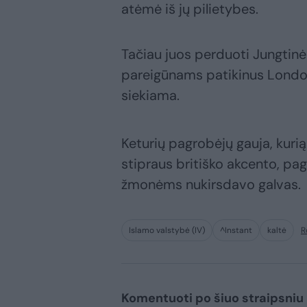
atėmė iš jų pilietybes.
Tačiau juos perduoti Jungtin
pareigūnams patikinus Londo
siekiama.
Keturių pagrobėjų gauja, kurią 
stipraus britiško akcento, pa
žmonėms nukirsdavo galvas.
Islamo valstybė (IV)
^Instant
kaltė
R
Komentuoti po šiuo straipsniu