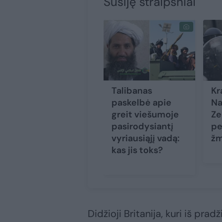
Susiję straipsniai
Talibanas
Kr
paskelbė apie
Na
greit viešumoje
Ze
pasirodysiantį
pe
vyriausiąjį vadą:
ž
kas jis toks?
Didžioji Britanija, kuri iš pradž