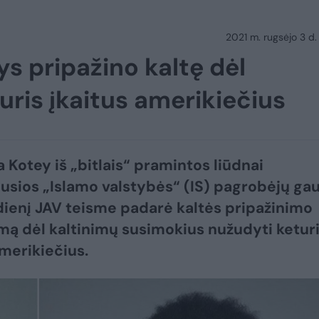
2021 m. rugsėjo 3 d.
ys pripažino kaltę dėl
ris įkaitus amerikiečius
 Kotey iš „bitlais“ pramintos liūdnai
usios „Islamo valstybės“ (IS) pagrobėjų ga
dienį JAV teisme padarė kaltės pripažinimo
mą dėl kaltinimų susimokius nužudyti ketur
amerikiečius.