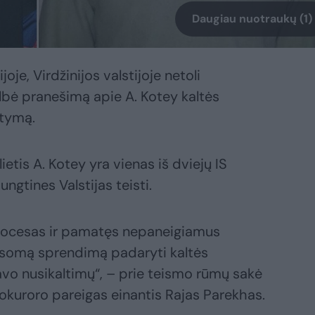
Daugiau nuotraukų (1)
oje, Virdžinijos valstijoje netoli
lbė pranešimą apie A. Kotey kaltės
stymą.
etis A. Kotey yra vienas iš dviejų IS
Jungtines Valstijas teisti.
procesas ir pamatęs nepaneigiamus
usomą sprendimą padaryti kaltės
vo nusikaltimų“, – prie teismo rūmų sakė
okuroro pareigas einantis Rajas Parekhas.