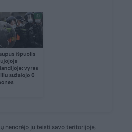
aupus išpuolis
ujojoje
landijoje: vyras
iliu sužalojo 6
mones
ių nenorėjo jų teisti savo teritorijoje,