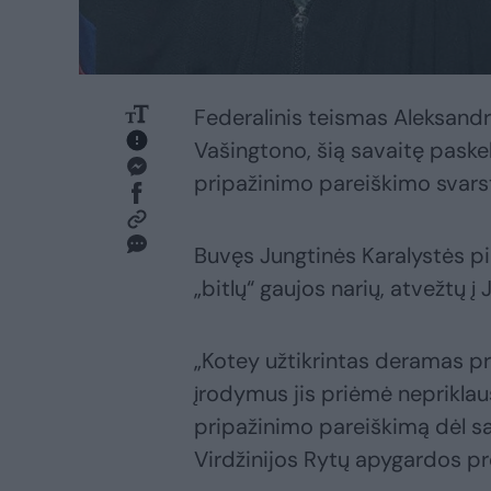
Federalinis teismas Aleksandrij
Vašingtono, šią savaitę paske
pripažinimo pareiškimo svar
Buvęs Jungtinės Karalystės pili
„bitlų“ gaujos narių, atvežtų į 
„Kotey užtikrintas deramas 
įrodymus jis priėmė neprikla
pripažinimo pareiškimą dėl sa
Virdžinijos Rytų apygardos pr