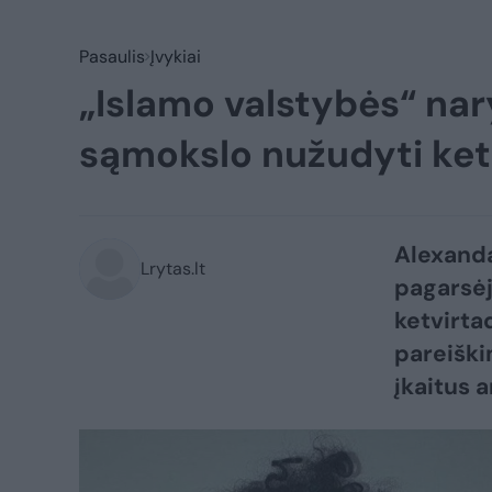
Pasaulis
Įvykiai
„Islamo valstybės“ nar
sąmokslo nužudyti ketu
Alexanda
Lrytas.lt
pagarsėj
ketvirta
pareiški
įkaitus 