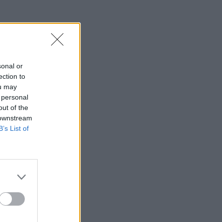
sonal or
ection to
ou may
 personal
out of the
 downstream
B’s List of