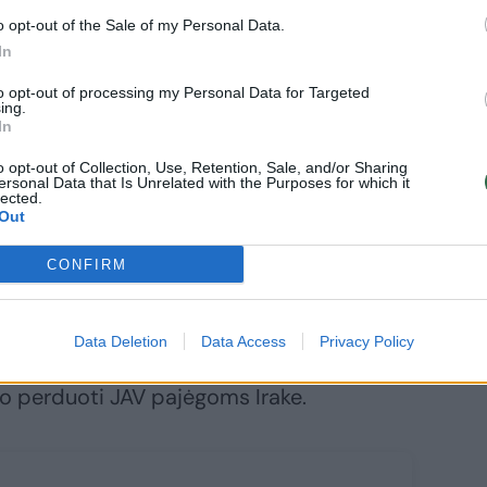
o opt-out of the Sale of my Personal Data.
In
mą praleisti kalėjime“, – pridūrė R.
to opt-out of processing my Personal Data for Targeted
ing.
In
o opt-out of Collection, Use, Retention, Sale, and/or Sharing
ersonal Data that Is Unrelated with the Purposes for which it
l Shafee el Sheikhas spalį buvo
lected.
Out
ž dalyvavimą nužudant amerikiečių
Steveną Sotloffą ir pagalbos darbuotojus
CONFIRM
r.
Data Deletion
Data Access
Privacy Policy
tų sausį Sirijoje sučiupo šios šalies
vo perduoti JAV pajėgoms Irake.