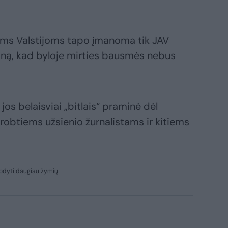
ėms Valstijoms tapo įmanoma tik JAV
ną, kad byloje mirties bausmės nebus
jos belaisviai „bitlais“ praminė dėl
grobtiems užsienio žurnalistams ir kitiems
odyti daugiau žymių