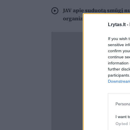
JAV apie suduotą smūgį 
organizatoriui: grėsmė vis
Lrytas.lt -
If you wish 
sensitive in
confirm you
continue se
information 
further disc
participants
Downstream 
Persona
I want t
Opted 