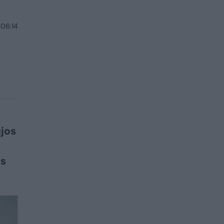
 06:14
ujos
is