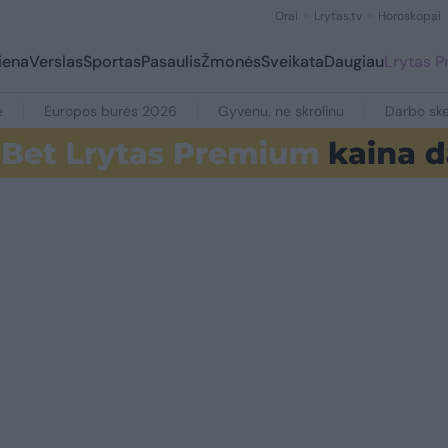
Orai
Lrytas.tv
Horoskopai
iena
Verslas
Sportas
Pasaulis
Žmonės
Sveikata
Daugiau
Lrytas 
e
Europos burės 2026
Gyvenu, ne skrolinu
Darbo ske