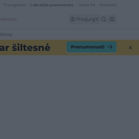
TV programa
Laikraščio prenumerata
Lrytas EN
Kontaktai
Premium
Prisijungti
lbimai