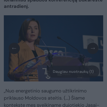
antradienį.
Daugiau nuotraukų (1)
„Nuo energetinio saugumo užtikrinimo
priklauso Moldovos ateitis. (...) Šiame
kontekste mes sveikiname dujotiekio Jasai-