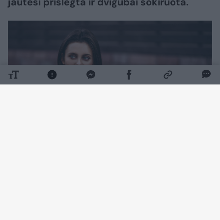
jautėsi prislėgta ir dvigubai šokiruota.
Daugiau nuotraukų (1)
Ji ne tik nežinojo, kad jos tėvas Jurijus įstojo į
kariuomenę, bet ir nebuvo informuota, jog jis
vedė likus vos dviem dienoms iki išsiuntimo į