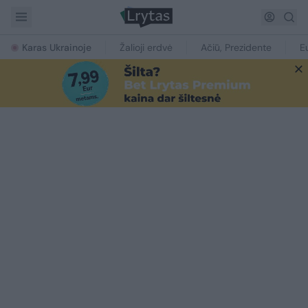
Karas Ukrainoje
Žalioji erdvė
Ačiū, Prezidente
E