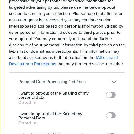
tai skatins konkurenciją rinkoje, kurioje vis dar
processing of your personal or sensitive information for
targeted advertising by us, please use the below opt-out
dominuoja monopolijos“.
section to confirm your selection. Please note that after your
opt-out request is processed you may continue seeing
interest-based ads based on personal information utilized by
M. Sandu akcentavo ir dviejų kaimyninių
us or personal information disclosed to third parties prior to
valstybių bendradarbiavimą kelių
your opt-out. You may separately opt-out of the further
disclosure of your personal information by third parties on the
infrastruktūros plėtros projektuose,
IAB’s list of downstream participants. This information may
išskirdama „Moldovai labai svarbaus“
also be disclosed by us to third parties on the
IAB’s List of
Downstream Participants
that may further disclose it to other
automobilių tilto per Prutą Ungenyje statybą.
third parties.
Personal Data Processing Opt Outs
Susiję straipsniai
I want to opt-out of the Sharing of my
personal data.
Opted In
I want to opt-out of the Sale of my
Personal Data.
Opted In