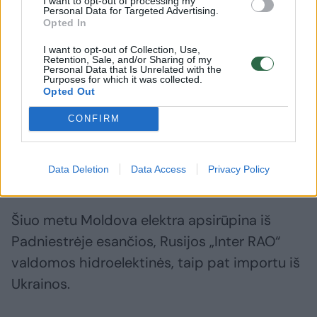
I want to opt-out of processing my
Personal Data for Targeted Advertising.
Opted In
I want to opt-out of Collection, Use,
Retention, Sale, and/or Sharing of my
Personal Data that Is Unrelated with the
Moldova pasirašė sutartį su
„Gazpro
Purposes for which it was collected.
Opted Out
Lenkijos PGNiG dėl
nutrauks
bandomojo 1 mln. kubinių
Moldova
CONFIRM
metrų dujų pirkimo
Data Deletion
Data Access
Privacy Policy
Šiuo metu Moldova elektra apsirūpina iš
Padniestrėje esančios, Rusijos „Inter RAO“
valdomos hidroelektinės, taip pat importu iš
Ukrainos.