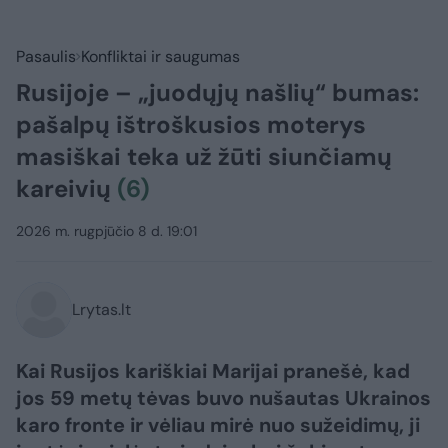
Pasaulis
Konfliktai ir saugumas
Rusijoje – „juodųjų našlių“ bumas:
pašalpų ištroškusios moterys
masiškai teka už žūti siunčiamų
kareivių
(6)
2026 m. rugpjūčio 8 d. 19:01
Lrytas.lt
Kai Rusijos kariškiai Marijai pranešė, kad
jos 59 metų tėvas buvo nušautas Ukrainos
karo fronte ir vėliau mirė nuo sužeidimų, ji