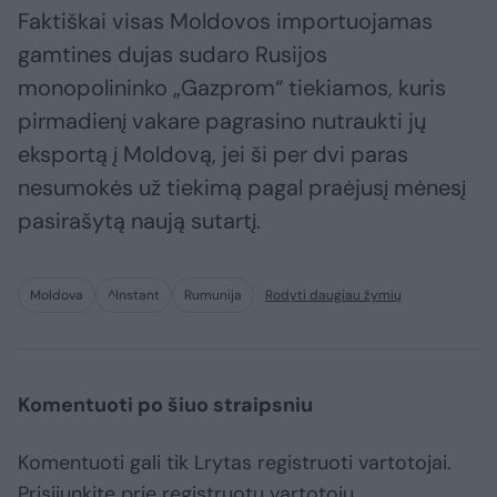
Faktiškai visas Moldovos importuojamas
gamtines dujas sudaro Rusijos
monopolininko „Gazprom“ tiekiamos, kuris
pirmadienį vakare pagrasino nutraukti jų
eksportą į Moldovą, jei ši per dvi paras
nesumokės už tiekimą pagal praėjusį mėnesį
pasirašytą naują sutartį.
Moldova
^Instant
Rumunija
Rodyti daugiau žymių
Komentuoti po šiuo straipsniu
Komentuoti gali tik Lrytas registruoti vartotojai.
Prisijunkite prie registruotų vartotojų