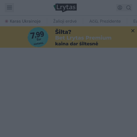
Karas Ukrainoje
Žalioji erdvė
Ačiū, Prezidente
E