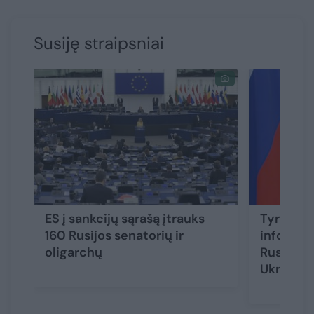
Susiję straipsniai
ES į sankcijų sąrašą įtrauks
Tyrėjas:
160 Rusijos senatorių ir
informac
oligarchų
Rusijos 
Ukrainoj