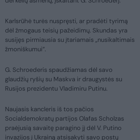
dėl kelių asmenų, įskaitant G. Schroederį.
Karlsrūhė turės nuspręsti, ar pradėti tyrimą
dėl žmogaus teisių pažeidimų. Skundas yra
susijęs pirmiausia su įtariamais „nusikaltimais
žmoniškumui“.
G. Schroederis spaudžiamas dėl savo
glaudžių ryšių su Maskva ir draugystės su
Rusijos prezidentu Vladimiru Putinu.
Naujasis kancleris iš tos pačios
Socialdemokratų partijos Olafas Scholzas
praėjusią savaitę paragino jį dėl V. Putino
invazijos į Ukrainą atsisakyti savo postų