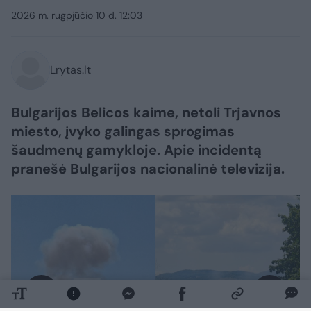
2026 m. rugpjūčio 10 d. 12:03
Lrytas.lt
Bulgarijos Belicos kaime, netoli Trjavnos
miesto, įvyko galingas sprogimas
šaudmenų gamykloje. Apie incidentą
pranešė Bulgarijos nacionalinė televizija.