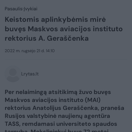
Pasaulis
Įvykiai
Keistomis aplinkybėmis mirė
buvęs Maskvos aviacijos instituto
rektorius A. Geraščenka
2022 m. rugsėjo 21 d. 14:10
Lrytas.lt
Per nelaimingą atsitikimą žuvo buvęs
Maskvos aviacijos instituto (MAI)
rektorius Anatolijus Geraščenka, praneša
Rusijos valstybinė naujienų agentūra
TASS, remdamasi universiteto spaudos
tarnyba. Mokslininkui buvo 72 metai.