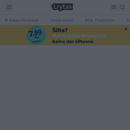
Karas Ukrainoje
Žalioji erdvė
Ačiū, Prezidente
E