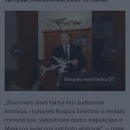
Daugiau nuotraukų (1)
„Šiuo metu šiam faktui tirti sudaroma
komisija, į kurią įeis Rusijos švietimo ir mokslo
ministerijos, Valstybinės darbo inspekcijos ir
Maskvos aviacijos instituto atstovai“, – teigė