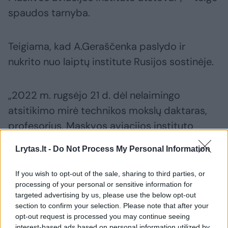
spaudos tarnyba.
Teigiama, kad A.Geraščenka paslydo ir
nukrito nuo laiptų institute Rusijos sostinėje.
„2022 m. rugsėjo 21 d. dėl nelaimingo
atsitikimo mirė technikos mokslų daktaras,
profesorius, Maskvos aviacijos instituto
rektoriaus patarėjas Anatolijus Nikolajevičius
Lrytas.lt -
Do Not Process My Personal Information
Geraščenka“, – rašoma spaudos tarnybos
pranešime.
If you wish to opt-out of the sale, sharing to third parties, or
processing of your personal or sensitive information for
targeted advertising by us, please use the below opt-out
section to confirm your selection. Please note that after your
Susiję straipsniai
opt-out request is processed you may continue seeing
interest-based ads based on personal information utilized by