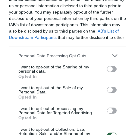
us or personal information disclosed to third parties prior to
your opt-out. You may separately opt-out of the further
disclosure of your personal information by third parties on the
IAB’s list of downstream participants. This information may
also be disclosed by us to third parties on the
IAB’s List of
Downstream Participants
that may further disclose it to other
third parties.
Personal Data Processing Opt Outs
I want to opt-out of the Sharing of my
Dar viena paslaptinga mirtis
Rusijoje 
personal data.
Rusijoje – už borto iškrito
pagrindi
Opted In
energetikos sektoriaus
propagan
I want to opt-out of the Sale of my
aukšto rango vadovas
Sungork
Personal Data.
Opted In
I want to opt-out of processing my
Personal Data for Targeted Advertising.
Opted In
„Maskvos aviacijos instituto darbuotojai
I want to opt-out of Collection, Use,
Retention, Sale, and/or Sharing of my