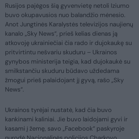
Rusijos pajėgos šią gyvenvietę netoli Iziumo
buvo okupavusios nuo balandžio mėnesio.
Anot Jungtinės Karalystės televizijos naujienų
kanalo „Sky News“, prieš kelias dienas ją
atkovoję ukrainiečiai čia rado ir dujokaukę su
pritvirtintu nešvariu skuduru – Ukrainos
gynybos ministerija teigia, kad dujokaukė su
smilkstančiu skuduru būdavo uždedama
žmogui prieš palaidojant jį gyvą, rašo „Sky
News“.
Ukrainos tyrėjai nustatė, kad čia buvo
kankinami kaliniai. Jie buvo laidojami gyvi ir
kasami į žemę, savo „Facebook“ paskyroje
nurodė Nacionalinės policijos Charkovo