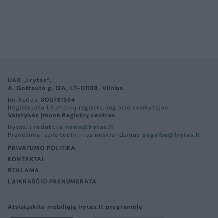
UAB „Lrytas“,
A. Goštauto g. 12A, LT-01108, Vilnius.
Įm. kodas:
300781534
Įregistruota LR įmonių registre, registro tvarkytojas:
Valstybės įmonė Registrų centras
lrytas.lt redakcija
news@lrytas.lt
Pranešimai apie techninius nesklandumus
pagalba@lrytas.lt
PRIVATUMO POLITIKA
KONTAKTAI
REKLAMA
LAIKRAŠČIO PRENUMERATA
Atsisiųskite mobiliąją lrytas.lt programėlę