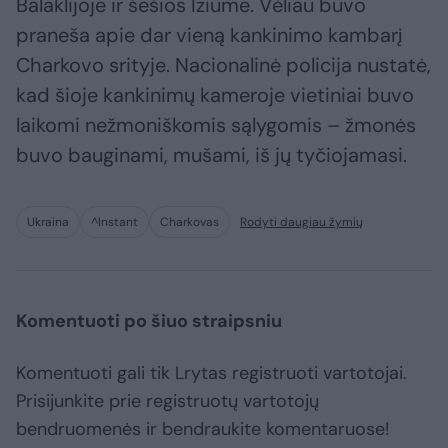
Balaklijoje ir šešios Iziume. Vėliau buvo
praneša apie dar vieną kankinimo kambarį
Charkovo srityje. Nacionalinė policija nustatė,
kad šioje kankinimų kameroje vietiniai buvo
laikomi nežmoniškomis sąlygomis – žmonės
buvo bauginami, mušami, iš jų tyčiojamasi.
Ukraina
^Instant
Charkovas
Rodyti daugiau žymių
Komentuoti po šiuo straipsniu
Komentuoti gali tik Lrytas registruoti vartotojai.
Prisijunkite prie registruotų vartotojų
bendruomenės ir bendraukite komentaruose!