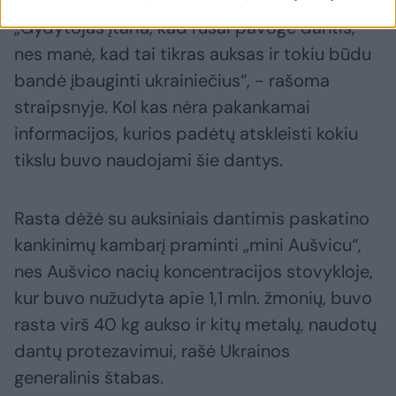
„Gydytojas įtaria, kad rusai pavogė dantis,
nes manė, kad tai tikras auksas ir tokiu būdu
bandė įbauginti ukrainiečius“, - rašoma
straipsnyje. Kol kas nėra pakankamai
informacijos, kurios padėtų atskleisti kokiu
tikslu buvo naudojami šie dantys.
Rasta dėžė su auksiniais dantimis paskatino
kankinimų kambarį praminti „mini Aušvicu“,
nes Aušvico nacių koncentracijos stovykloje,
kur buvo nužudyta apie 1,1 mln. žmonių, buvo
rasta virš 40 kg aukso ir kitų metalų, naudotų
dantų protezavimui, rašė Ukrainos
generalinis štabas.