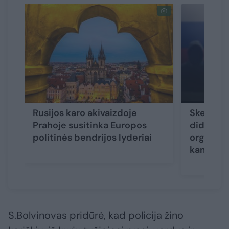
Rusijos karo akivaizdoje
Skelbia,
Prahoje susitinka Europos
didžiausi
politinės bendrijos lyderiai
organizu
kampanij
S.Bolvinovas pridūrė, kad policija žino