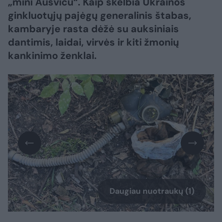
„mini Aušvicu“. Kaip skelbia Ukrainos
ginkluotųjų pajėgų generalinis štabas,
kambaryje rasta dėžė su auksiniais
dantimis, laidai, virvės ir kiti žmonių
kankinimo ženklai.
Daugiau nuotraukų (1)