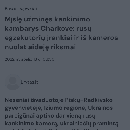
Pasaulis
Įvykiai
Mįslę užminęs kankinimo
kambarys Charkove: rusų
egzekutorių įrankiai ir iš kameros
nuolat aidėję riksmai
2022 m. spalio 13 d. 06:50
Lrytas.lt
Neseniai išvaduotoje Piskų-Radkivsko
gyvenvietėje, Iziumo regione, Ukrainos
pareigūnai aptiko dar vieną rusų
kankinimo kamerą, ukrainiečių pramintą