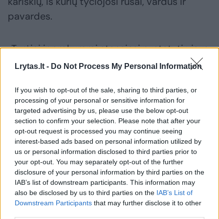
kariškių, iš kurių tyčiojosi rusai, vardus ir
pavardes.
„Tyrėjai ir prokurorai stengiasi nustatyti visus
faktus, kurie įvyko šioje kankinimų kameroje.
Lrytas.lt -
Do Not Process My Personal Information
Teisingumas suras kiekvieną kaltininką“, –
If you wish to opt-out of the sale, sharing to third parties, or
pabrėžė jis.
processing of your personal or sensitive information for
targeted advertising by us, please use the below opt-out
section to confirm your selection. Please note that after your
Tuo metu vietios odontologas Sergejus
opt-out request is processed you may continue seeing
Vokietijos dienraščiui „Bild“ aiškino, kad
interest-based ads based on personal information utilized by
us or personal information disclosed to third parties prior to
nuotraukoje matomi dantys rusų buvo
your opt-out. You may separately opt-out of the further
pagrobti iš jo.
disclosure of your personal information by third parties on the
IAB’s list of downstream participants. This information may
also be disclosed by us to third parties on the
IAB’s List of
„Dantys atrodo kaip iš mano kabineto, mano
Downstream Participants
that may further disclose it to other
third parties.
namus apiplėšė rusai. Jie yra iš žmonių,