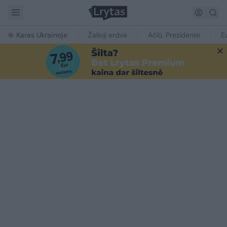
Karas Ukrainoje
Žalioji erdvė
Ačiū, Prezidente
E