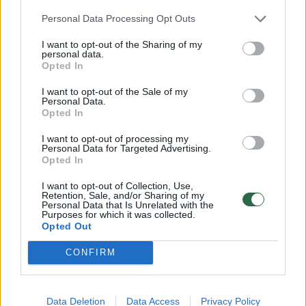
kuriuos gydžiau visus šiuos metus. Aš
Personal Data Processing Opt Outs
išėmiau šiuos dantis“, – paklaustas „Bild“
I want to opt-out of the Sharing of my
žurnalisto teigė jis.
personal data.
Opted In
I want to opt-out of the Sale of my
EXCLUSIVE
@BILD
: We spoke to local dentist Sergey in
Personal Data.
Opted In
the village about this horror-photo: „The teeth look like
the ones from my cabinet, my house was looted by
I want to opt-out of processing my
russians. They come from people that I treated all these
Personal Data for Targeted Advertising.
Opted In
years. I took these teeth out.“ Story:
https://t.co/nnIjHzvilN
pic.twitter.com/c9S7X4XTnJ
I want to opt-out of Collection, Use,
Retention, Sale, and/or Sharing of my
— Paul Ronzheimer (@ronzheimer)
October 5, 2022
Personal Data that Is Unrelated with the
Purposes for which it was collected.
Opted Out
„Bild“ straipsnyje cituojamas odontologas
CONFIRM
nurodė, kad jo saugomi dantys yra iš
nerūdijančio plieno.
Data Deletion
Data Access
Privacy Policy