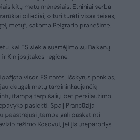
isiais kitų metų mėnesiais. Etniniai serbai
arūšiai piliečiai, o turi turėti visas teises,
ugelį metų“, sakoma Belgrado pranešime.
tu, kai ES siekia suartėjimo su Balkanų
ir Kinijos įtakos regione.
ipažįsta visos ES narės, išskyrus penkias,
, jau daugelį metų tarpininkaujančią
intų įtampą tarp šalių, bet persilaužimo
epavyko pasiekti. Spalį Prancūzija
 paaštrėjusi įtampa gali paskatinti
vizio režimo Kosovui, jei jis „neparodys