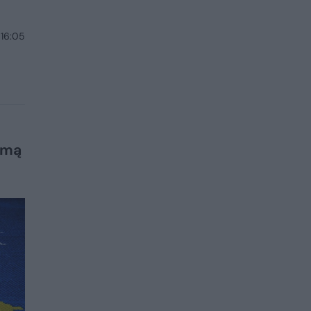
 16:05
imą