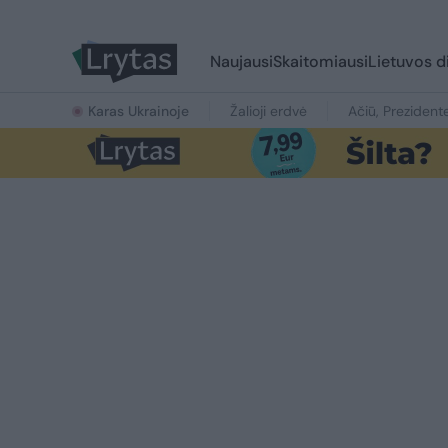
Naujausi
Skaitomiausi
Lietuvos d
Karas Ukrainoje
Žalioji erdvė
Ačiū, Prezident