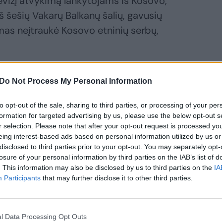
evizį atvykimą lankytojams iš Kosovo,
š šešių Vakarų Balkanų šalių, gavusių
mas neįtraukė Kosovo etninių serbų,
omybę nuo Serbijos 2008 m., tačiau
Do Not Process My Personal Information
ino. 120 tūkst. iš 1,8 mln. Kosovo
to opt-out of the sale, sharing to third parties, or processing of your per
formation for targeted advertising by us, please use the below opt-out s
r selection. Please note that after your opt-out request is processed y
eing interest-based ads based on personal information utilized by us or
hristianas Wigandas sakė, kad
disclosed to third parties prior to your opt-out. You may separately opt-
i ES įstatymų leidėjai ir valstybės narės,
losure of your personal information by third parties on the IAB’s list of
. This information may also be disclosed by us to third parties on the
IA
lkanų piliečiams bus taikomas bevizis
Participants
that may further disclose it to other third parties.
l Data Processing Opt Outs