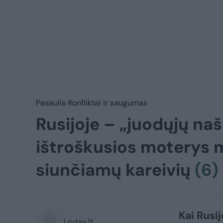
Pasaulis
Konfliktai ir saugumas
Rusijoje – „juodųjų na
ištroškusios moterys m
siunčiamų kareivių
(6)
Kai Rusi
Lrytas.lt