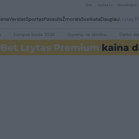
Orai
Lrytas.tv
Horoskopai
iena
Verslas
Sportas
Pasaulis
Žmonės
Sveikata
Daugiau
Lrytas 
e
Europos burės 2026
Gyvenu, ne skrolinu
Darbo ske