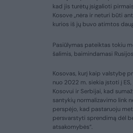
kad jis turėtų įsigalioti pirma
Kosove „nėra ir neturi būti antr
kurios iš jų buvo atimtos da
Pasiūlymas pateiktas tokiu me
šalimis, baimindamasi Rusijos 
Kosovas, kurį kaip valstybę pr
nuo 2022 m. siekia įstoti į ES
Kosovui ir Serbijai, kad sumaž
santykių normalizavimo link n
perspėjo, kad pastaruoju metu
persvarstyti sprendimą dėl be
atsakomybės“.