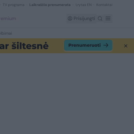
TV programa
Laikraščio prenumerata
Lrytas EN
Kontaktai
Premium
Prisijungti
lbimai