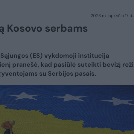
2023 m. lapkričio 17 d.
imą Kosovo serbams
Sąjungos (ES) vykdomoji institucija
enį pranešė, kad pasiūlė suteikti bevizį rež
yventojams su Serbijos pasais.