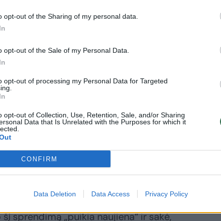
o opt-out of the Sharing of my personal data.
In
o opt-out of the Sale of my Personal Data.
In
to opt-out of processing my Personal Data for Targeted
ing.
sovo
In
ezidentė
o opt-out of Collection, Use, Retention, Sale, and/or Sharing
kartojo savo
ersonal Data that Is Unrelated with the Purposes for which it
lies raginimą
lected.
Out
esti Serbijai
nkcijas
CONFIRM
Data Deletion
Data Access
Privacy Policy
šį sprendimą „puikia naujiena“ ir sakė,