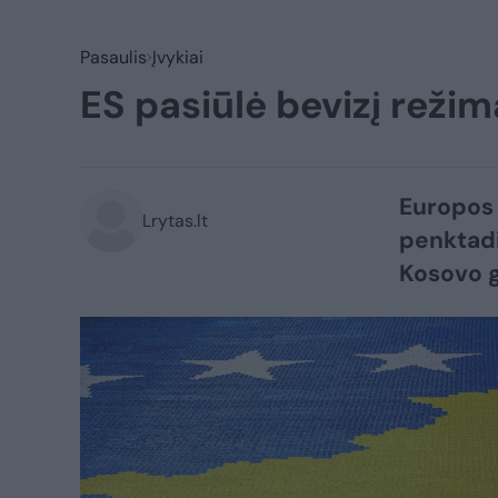
Pasaulis
Įvykiai
ES pasiūlė bevizį rež
Europos 
Lrytas.lt
penktadi
Kosovo g