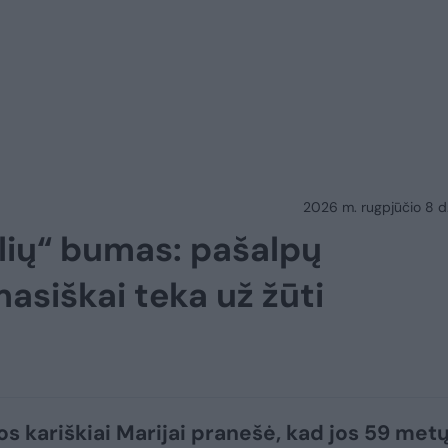
2026 m. rugpjūčio 8 d.
šlių“ bumas: pašalpų
asiškai teka už žūti
jos kariškiai Marijai pranešė, kad jos 59 met