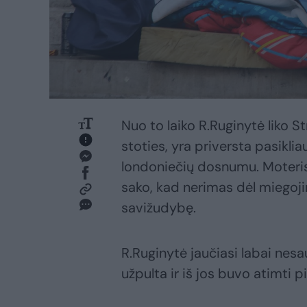
Nuo to laiko R.Ruginytė liko S
stoties, yra priversta pasikli
londoniečių dosnumu. Moteris 
sako, kad nerimas dėl miegoji
savižudybę.
R.Ruginytė jaučiasi labai ne
užpulta ir iš jos buvo atimti pi