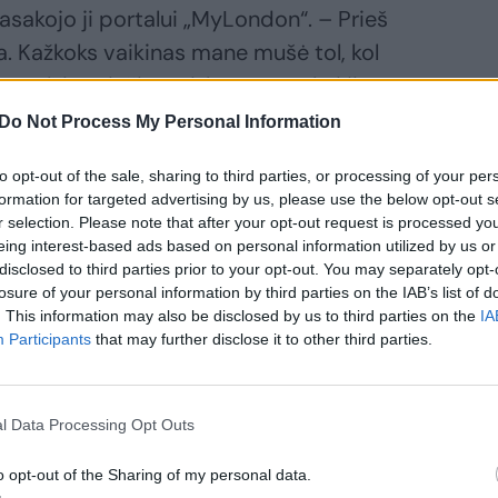
pasakojo ji portalui „MyLondon“. – Prieš
. Kažkoks vaikinas mane mušė tol, kol
pradžių priešinausi, bet po to, kai jis
d nebeverta, todėl tiesiog leidau jam ją
Do Not Process My Personal Information
atsikelti. Dėl to man tapo sunkiau
to opt-out of the sale, sharing to third parties, or processing of your per
tiesiog normaliai kalbėjomės, kai staiga
formation for targeted advertising by us, please use the below opt-out s
r selection. Please note that after your opt-out request is processed y
eing interest-based ads based on personal information utilized by us or
disclosed to third parties prior to your opt-out. You may separately opt-
losure of your personal information by third parties on the IAB’s list of
. This information may also be disclosed by us to third parties on the
IA
Participants
that may further disclose it to other third parties.
l Data Processing Opt Outs
o opt-out of the Sharing of my personal data.