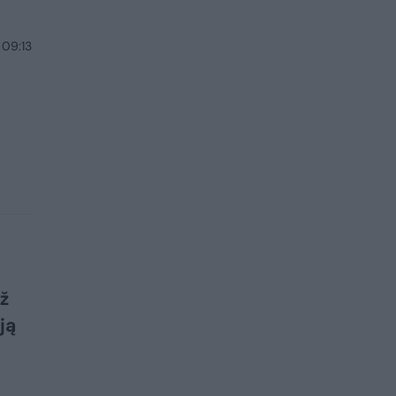
 09:13
ž
ją