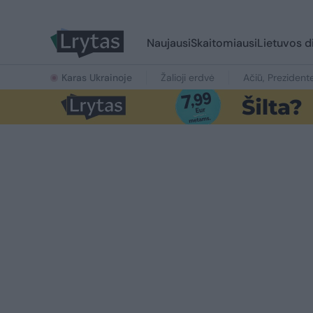
Naujausi
Skaitomiausi
Lietuvos d
Karas Ukrainoje
Žalioji erdvė
Ačiū, Prezident