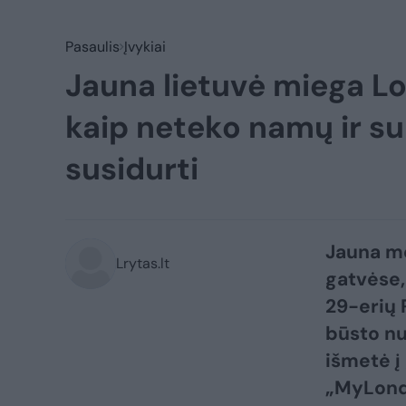
Pasaulis
Įvykiai
Jauna lietuvė miega Lo
kaip neteko namų ir su
susidurti
Jauna mo
Lrytas.lt
gatvėse,
29-erių 
būsto nu
išmetė į
„MyLond