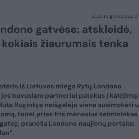
2023 m. gruodžio 26 d.
ndono gatvėse: atskleidė,
 kokiais žiaurumais tenka
teris iš Lietuvos miega Rytų Londono
 jos buvusiam partneriui patekus į kalėjimą.
Rūta Rugintyė neišgalėjo viena susimokėti u
omą, todėl prieš tris mėnesius šeimininkas 
 gatvę, praneša Londono naujienų portalas
on“.