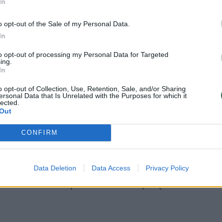
In
bliną
siaubus
o opt-out of the Sale of my Personal Data.
aušėms – ten
In
venančių
etuvių nerimas:
to opt-out of processing my Personal Data for Targeted
ing.
vo pranešimų,
In
d viskas
o opt-out of Collection, Use, Retention, Sale, and/or Sharing
sikartos
ersonal Data that Is Unrelated with the Purposes for which it
lected.
Out
CONFIRM
erginai niekuo nepadėjo jos šeima, kuri
alystėje. Pirmąją naktį, kai buvo išstumta
Data Deletion
Data Access
Privacy Policy
inkamo žieminio palto ir atšaulusį orą