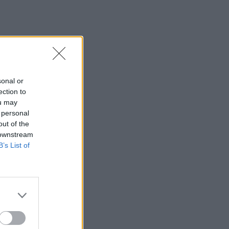
sonal or
ection to
ou may
 personal
out of the
 downstream
B’s List of