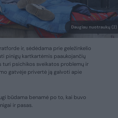
Daugiau nuotraukų (2)
tratforde ir, sėdėdama prie geležinkelio
auti pinigų kartkartėmis paaukojančių
turi psichikos sveikatos problemų ir
mo gatvėje privertė ją galvoti apie
saugi būdama benamė po to, kai buvo
nigai ir pasas.