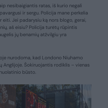
 nesibaigiantis ratas, iš kurio negali
 pavargusi ir sergu. Policija mane perkelia
ur eiti. Jei padarysiu ką nors blogo, gerai,
ių, aš eisiu? Policija turėtų rūpintis
gelis jų benamių atžvilgiu yra
aitoje nurodoma, kad Londono Niuhamo
Anglijoje. Šokiruojantis rodiklis – vienas
nuolatinio būsto.