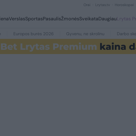
Orai
Lrytas.tv
Horoskopai
iena
Verslas
Sportas
Pasaulis
Žmonės
Sveikata
Daugiau
Lrytas 
e
Europos burės 2026
Gyvenu, ne skrolinu
Darbo ske