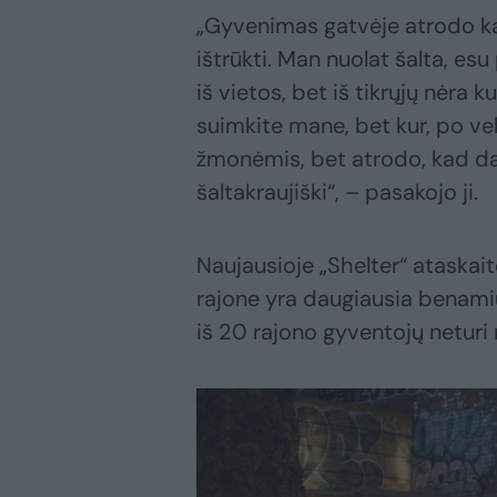
„Gyvenimas gatvėje atrodo kaip
ištrūkti. Man nuolat šalta, esu
iš vietos, bet iš tikrųjų nėra k
suimkite mane, bet kur, po veln
žmonėmis, bet atrodo, kad dau
šaltakraujiški“, – pasakojo ji.
Naujausioje „Shelter“ atask
rajone yra daugiausia benamių 
iš 20 rajono gyventojų neturi 