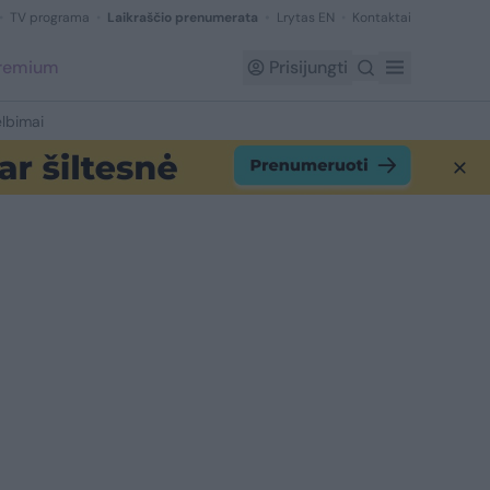
TV programa
Laikraščio prenumerata
Lrytas EN
Kontaktai
Premium
Prisijungti
lbimai