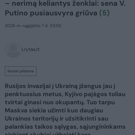
– nerimą keliantys ženklai: sena V.
Putino pusiausvyra griūva
(5)
2026 m. rugpjūčio 7 d. 03:55
Lrytas.lt
Nuolat pildoma
Rusijos invazijai į Ukrainą įžengus jau į
penktuosius metus, Kyjivo pajėgos toliau
tvirtai ginasi nuo okupantų. Tuo tarpu
Maskva siekia užimti kuo daugiau
Ukrainos teritorijų ir užsitikrinti sau
palankias taikos sąlygas, sąjungininkams
siekiant skubiai užbaigti karą.​​​​​​​​​​​​​​​​​​​​​​​​​​​