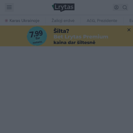
Karas Ukrainoje
Žalioji erdvė
Ačiū, Prezidente
E