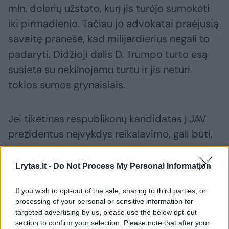
mln. dolerių užstato, kurį jis turėjo sumokėti
iki pirmadienio. Tačiau jo advokatai praėjusią
savaitę pranešė, kad milijardierius negali to
padaryti. Didžioji dalis D. Trumpo turto esą
susieta su nekilnojamu turtu ir jis neturi
tokios sumos grynaisiais.
Jei tikėtinas respublikonų kandidatas į JAV
prezidentus neįvykdys reikalavimo, gali būti,
kad Niujorko prokuratūra blokuos jo
sąskaitas arba areštuos nekilnojamąjį turtą.
Lrytas.lt -
Do Not Process My Personal Information
Tai būtų didelė gėda dešiniajam populistui,
If you wish to opt-out of the sale, sharing to third parties, or
kuris vadina save genialiu verslininku, ir tai
processing of your personal or sensitive information for
potencialiai gali paveikti jo rinkimų
targeted advertising by us, please use the below opt-out
section to confirm your selection. Please note that after your
kampaniją.