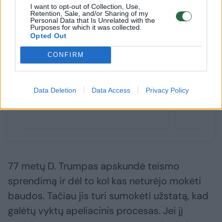
I want to opt-out of Collection, Use,
Retention, Sale, and/or Sharing of my
Personal Data that Is Unrelated with the
Purposes for which it was collected.
Opted Out
CONFIRM
D. Trumpas negali sumokėti
D. Trump
464 mln. dolerių užstato
nesitrauk
Data Deletion
Data Access
Privacy Policy
Niujorko civilinėje byloje
narės m
77 metų D. Trumpas apskundė teismo
sprendimą ir dėl to kol kas neturėjo mokėti
baudos. Tačiau jis turi sumokėti užstatą, kad
galėtų vyktų apeliacinis procesas. Jei jį