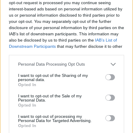
opt-out request is processed you may continue seeing
interest-based ads based on personal information utilized by
us or personal information disclosed to third parties prior to
Civiliniame procese dėl sukčiavimo D.
your opt-out. You may separately opt-out of the further
Trumpas ir jo sūnūs buvo pripažinti kaltais
disclosure of your personal information by third parties on the
IAB’s list of downstream participants. This information may
daug metų dirbtinai išpūtę savo
also be disclosed by us to third parties on the
IAB’s List of
nekilnojamojo turto imperijos vertę, kad
Downstream Participants
that may further disclose it to other
gautų palankias banko paskolas ar draudimo
third parties.
sąlygas. Todėl D. Trumpui vasarį buvo skirta
Personal Data Processing Opt Outs
355 mln. dolerių piniginė bauda, kuri su
I want to opt-out of the Sharing of my
palūkanomis sudarė apie 454 mln. dolerių.
personal data.
Opted In
I want to opt-out of the Sale of my
Personal Data.
Susiję straipsniai
Opted In
I want to opt-out of processing my
Personal Data for Targeted Advertising.
Opted In