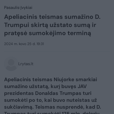
Pasaulis
Įvykiai
Apeliacinis teismas sumažino D.
Trumpui skirtą užstato sumą ir
pratęsė sumokėjimo terminą
2024 m. kovo 25 d. 19:31
Lrytas.lt
Apeliacinis teismas Niujorke smarkiai
sumažino užstatą, kurį buvęs JAV
prezidentas Donaldas Trumpas turi
sumokėti po to, kai buvo nuteistas už
sukčiavimą. Teismas nusprendė, kad D.
Trumpas turi sumokėti 175 mln. dolerių