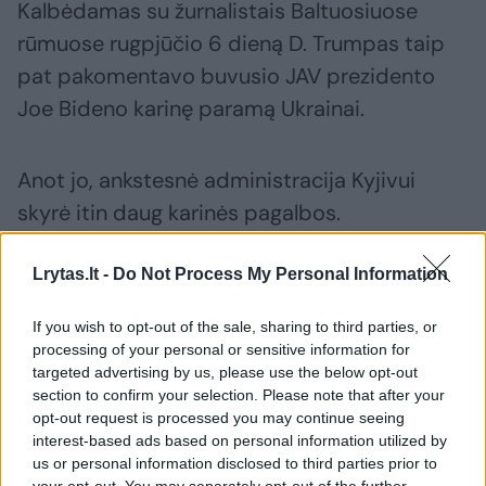
Kalbėdamas su žurnalistais Baltuosiuose
rūmuose rugpjūčio 6 dieną D. Trumpas taip
pat pakomentavo buvusio JAV prezidento
Joe Bideno karinę paramą Ukrainai.
Anot jo, ankstesnė administracija Kyjivui
skyrė itin daug karinės pagalbos.
Lrytas.lt -
Do Not Process My Personal Information
Pravėrė ukrainiečių pinigines: atsakė,
kiek vidutiniškai uždirba ir kaip išsilaiko
If you wish to opt-out of the sale, sharing to third parties, or
šalies ekonomika
processing of your personal or sensitive information for
targeted advertising by us, please use the below opt-out
section to confirm your selection. Please note that after your
opt-out request is processed you may continue seeing
interest-based ads based on personal information utilized by
us or personal information disclosed to third parties prior to
your opt-out. You may separately opt-out of the further