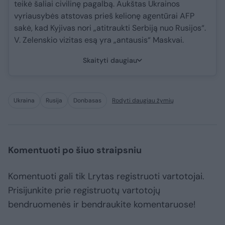
teikė šaliai civilinę pagalbą. Aukštas Ukrainos
vyriausybės atstovas prieš kelionę agentūrai AFP
sakė, kad Kyjivas nori „atitraukti Serbiją nuo Rusijos“.
V. Zelenskio vizitas esą yra „antausis“ Maskvai.
Skaityti daugiau
Ukraina
Rusija
Donbasas
Rodyti daugiau žymių
Komentuoti po šiuo straipsniu
Komentuoti gali tik Lrytas registruoti vartotojai.
Prisijunkite prie registruotų vartotojų
bendruomenės ir bendraukite komentaruose!