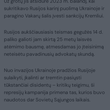
Už grotų jis atsidūrė 2023 m. balandį, kai
sukritikavo Rusijos karinį puolimą Ukrainoje ir
paragino Vakarų šalis įvesti sankcijų Kremliui.
Rusijos aukščiausiasis teismas gegužės 14 d.
paliko galioti jam skirtą 25 metų laisvės
atėmimo bausmę, atmesdamas jo įteisinimą
neteisėtu pavadinusių advokatų skundą.
Nuo invazijos Ukrainoje pradžios Rusijoje
sulaikyti, įkalinti ar tremtin pasiųsti
tūkstančiai disidentų – kritikų teigimu, ši
represijų kampanija primena tas, kurios buvo
naudotos dar Sovietų Sąjungos laikais.