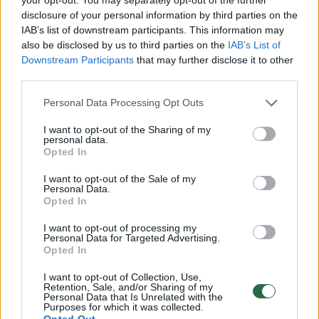
disclosure of your personal information by third parties on the
IAB’s list of downstream participants. This information may
also be disclosed by us to third parties on the
IAB’s List of
Downstream Participants
that may further disclose it to other
third parties.
Personal Data Processing Opt Outs
I want to opt-out of the Sharing of my
„Mums irgi reikia raketų. J. Bidenas jam (V.
personal data.
Opted In
Zelenskiui - red. past.) davė 300 mlrd.
I want to opt-out of the Sale of my
dolerių vertės amunicijos“, – sakė D.
Personal Data.
Opted In
Trumpas.
I want to opt-out of processing my
Personal Data for Targeted Advertising.
Opted In
Jis tvirtino, kad tokia karinė parama
reikšmingai sumažino JAV ginklų atsargas.
I want to opt-out of Collection, Use,
Retention, Sale, and/or Sharing of my
Personal Data that Is Unrelated with the
Purposes for which it was collected.
Opted Out