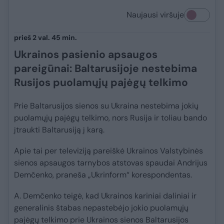
Naujausi viršuje
prieš 2 val. 45 min.
Ukrainos pasienio apsaugos
pareigūnai: Baltarusijoje nestebima
Rusijos puolamųjų pajėgų telkimo
Prie Baltarusijos sienos su Ukraina nestebima jokių
puolamųjų pajėgų telkimo, nors Rusija ir toliau bando
įtraukti Baltarusiją į karą.
Apie tai per televiziją pareiškė Ukrainos Valstybinės
sienos apsaugos tarnybos atstovas spaudai Andrijus
Demčenko, praneša „Ukrinform“ korespondentas.
A. Demčenko teigė, kad Ukrainos kariniai daliniai ir
generalinis štabas nepastebėjo jokio puolamųjų
pajėgų telkimo prie Ukrainos sienos Baltarusijos