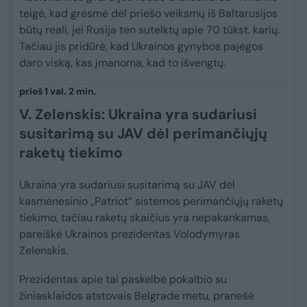
teigė, kad grėsmė dėl priešo veiksmų iš Baltarusijos
būtų reali, jei Rusija ten sutelktų apie 70 tūkst. karių.
Tačiau jis pridūrė, kad Ukrainos gynybos pajėgos
daro viską, kas įmanoma, kad to išvengtų.
prieš 1 val. 2 min.
V. Zelenskis: Ukraina yra sudariusi
susitarimą su JAV dėl perimančiųjų
raketų tiekimo
Ukraina yra sudariusi susitarimą su JAV dėl
kasmėnesinio „Patriot“ sistemos perimančiųjų raketų
tiekimo, tačiau raketų skaičius yra nepakankamas,
pareiškė Ukrainos prezidentas Volodymyras
Zelenskis.
Prezidentas apie tai paskelbė pokalbio su
žiniasklaidos atstovais Belgrade metu, pranešė