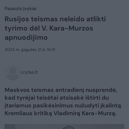
Pasaulis
Įvykiai
Rusijos teismas neleido atlikti
tyrimo dėl V. Kara-Murzos
apnuodijimo
2024 m. gegužės 21 d. 14:31
Lrytas.lt
Maskvos teismas antradienį nusprendė,
kad tyrėjai teisėtai atsisakė ištirti du
įtariamus pasikėsinimus nužudyti įkalintą
Kremliaus kritiką Vladimirą Kara-Murzą.