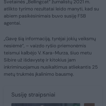
Svetainės „Bellingcat“ žurnalistų 2021 m.
atlikto tyrimo rezultatai leido manyti, kad su
abiem pasikėsinimais buvo susiję FSB
agentai.
„Gavę šią informaciją, tyrėjai jokių veiksmų
nesiėmė“, – vaizdo ryšio priemonėmis
teismui kalbėjo V. Kara-Murza, šiuo metu
Sibire už išdavystę ir kitokius jam
inkriminuojamus nusikaltimus atliekantis 25
metų trukmės įkalinimo bausmę.
Susiję straipsniai