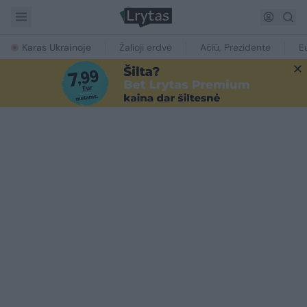
Karas Ukrainoje
Žalioji erdvė
Ačiū, Prezidente
E