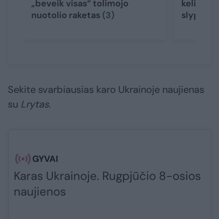
„beveik visas“ tolimojo
keliantis
nuotolio raketas
(3)
slypi
(8)
Sekite svarbiausias karo Ukrainoje naujienas
su
Lrytas
.​​​
GYVAI
Karas Ukrainoje. Rugpjūčio 8-osios
naujienos