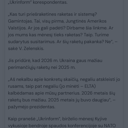
„Ukrinform“ korespondentas.
„Kas turi priešraketines raketas ir sistemą?
Gamintojas. Tai, visų pirma, Jungtinės Amerikos
Valstijos. Ar jos gali padėti? Dirbame šia linkme. Ar
jos mums kas mėnesį tieks raketas? Taip. Turime
sudarytus susitarimus. Ar šių raketų pakanka? Ne“, –
sakė V. Zelenskis.
Jis pridūrė, kad 2026 m. Ukraina gaus mažiau
perimančiųjų raketų nei 2025 m.
„Aš nekalbu apie konkretų skaičių, negaliu atskleisti jo
rusams, taip pat negaliu (jo minėti – ELTA)
kalbėdamas apie mūsų partnerius. 2026 metais šių
raketų bus mažiau. 2025 metais jų buvo daugiau“, –
pažymėjo prezidentas.
Kaip pranešė „Ukrinform“, birželio mėnesį Kyjive
vykusioje bendroje spaudos konferencijoje su NATO