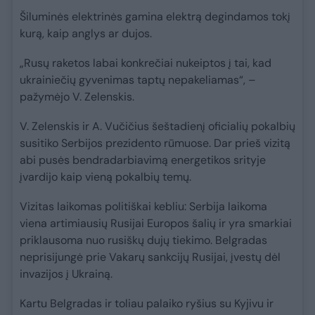
Šiluminės elektrinės gamina elektrą degindamos tokį
kurą, kaip anglys ar dujos.
„Rusų raketos labai konkrečiai nukeiptos į tai, kad
ukrainiečių gyvenimas taptų nepakeliamas“, –
pažymėjo V. Zelenskis.
V. Zelenskis ir A. Vučičius šeštadienį oficialių pokalbių
susitiko Serbijos prezidento rūmuose. Dar prieš vizitą
abi pusės bendradarbiavimą energetikos srityje
įvardijo kaip vieną pokalbių temų.
Vizitas laikomas politiškai kebliu: Serbija laikoma
viena artimiausių Rusijai Europos šalių ir yra smarkiai
priklausoma nuo rusiškų dujų tiekimo. Belgradas
neprisijungė prie Vakarų sankcijų Rusijai, įvestų dėl
invazijos į Ukrainą.
Kartu Belgradas ir toliau palaiko ryšius su Kyjivu ir