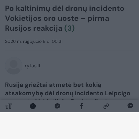
Po kaltinimų dėl dronų incidento
Vokietijos oro uoste – pirma
Rusijos reakcija
(3)
2026 m. rugpjūčio 8 d. 05:31
Lrytas.lt
Rusija griežtai atmetė bet kokią
atsakomybę dėl dronų incidento Leipcigo
oro uoste Vokietijoje. Penktadienį
išplatintame pareiškime Rusijos
ambasada Berlyne teigė esanti
„sunerimus dėl naujos antirusiškos
isterijos bangos Vokietijoje“.