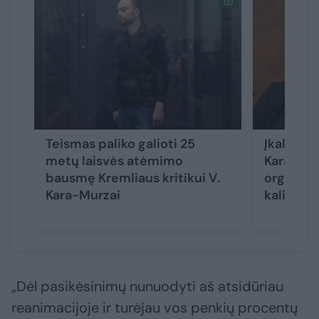
Teismas paliko galioti 25
Įkalinto 
metų laisvės atėmimo
Kara-Mur
bausmę Kremliaus kritikui V.
organizu
Kara-Murzai
kaliniais
„Dėl pasikėsinimų nunuodyti aš atsidūriau
reanimacijoje ir turėjau vos penkių procentų