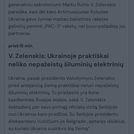
generaliniu sekretoriumi Marku Rutte V. Zelenskis
pareiškė, kad dėl karo Artimuosiuose Rytuose
Ukraina gavo žymiai mažiau balistines raketas
galinčių perimti „PAC-3“ raketų, nei buvo pažadėję jos
partneriai.
prieš 15 min.
V. Zelenskis: Ukrainoje praktiškai
neliko nepažeistų šiluminių elektrinių
Ukraina, pasak prezidento Volodymyro Zelenskio,
prieš artėjančią žiemą praktiškai neturi nepažeistų
šiluminių elektrinių. To priežastis yra kone
kasdieninės Rusijos atakos, sakė V. Zelenskis
šeštadienį per savo pirmąjį oficialų vizitą Serbijoje
nuo Ukrainos karo pradžios. Su Serbijos prezidentu
Aleksandaru Vučičiumi jis Belgrade „aptaręs iššūkius,
su kuriais Ukraina susidurs šią žiemą“.