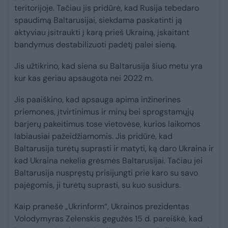
teritorijoje. Tačiau jis pridūrė, kad Rusija tebedaro
spaudimą Baltarusijai, siekdama paskatinti ją
aktyviau įsitraukti į karą prieš Ukrainą, įskaitant
bandymus destabilizuoti padėtį palei sieną.
Jis užtikrino, kad siena su Baltarusija šiuo metu yra
kur kas geriau apsaugota nei 2022 m.
Jis paaiškino, kad apsauga apima inžinerines
priemones, įtvirtinimus ir minų bei sprogstamųjų
barjerų pakeitimus tose vietovėse, kurios laikomos
labiausiai pažeidžiamomis. Jis pridūrė, kad
Baltarusija turėtų suprasti ir matyti, ką daro Ukraina ir
kad Ukraina nekelia grėsmės Baltarusijai. Tačiau jei
Baltarusija nuspręstų prisijungti prie karo su savo
pajėgomis, ji turėtų suprasti, su kuo susidurs.
Kaip pranešė „Ukrinform“, Ukrainos prezidentas
Volodymyras Zelenskis gegužės 15 d. pareiškė, kad