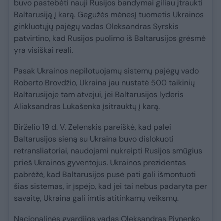
buvo pastebėti nauji Rusijos bandymai giliau įtraukti
Baltarusiją į karą. Gegužės mėnesį tuometis Ukrainos
ginkluotųjų pajėgų vadas Oleksandras Syrskis
patvirtino, kad Rusijos puolimo iš Baltarusijos grėsmė
yra visiškai reali.
Pasak Ukrainos nepilotuojamų sistemų pajėgų vado
Roberto Brovdžio, Ukraina jau nustatė 500 taikinių
Baltarusijoje tam atvejui, jei Baltarusijos lyderis
Aliaksandras Lukašenka įsitrauktų į karą.
Birželio 19 d. V. Zelenskis pareiškė, kad palei
Baltarusijos sieną su Ukraina buvo dislokuoti
retransliatoriai, naudojami nukreipti Rusijos smūgius
prieš Ukrainos gyventojus. Ukrainos prezidentas
pabrėžė, kad Baltarusijos pusė pati gali išmontuoti
šias sistemas, ir įspėjo, kad jei tai nebus padaryta per
savaitę, Ukraina gali imtis atitinkamų veiksmų.
Nacionalinės gvardijos vadas Oleksandras Pivnenko