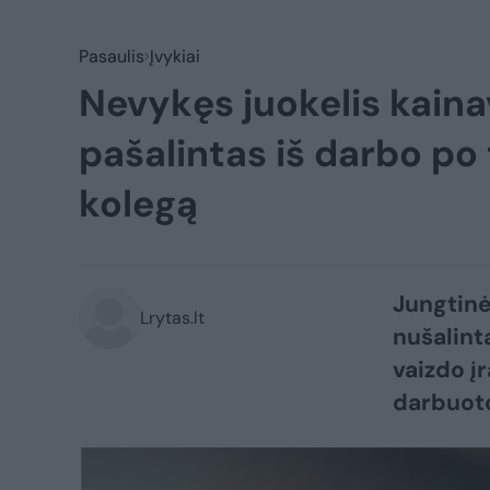
Pasaulis
Įvykiai
Nevykęs juokelis kaina
pašalintas iš darbo po 
kolegą
Jungtinė
Lrytas.lt
nušalint
vaizdo į
darbuoto