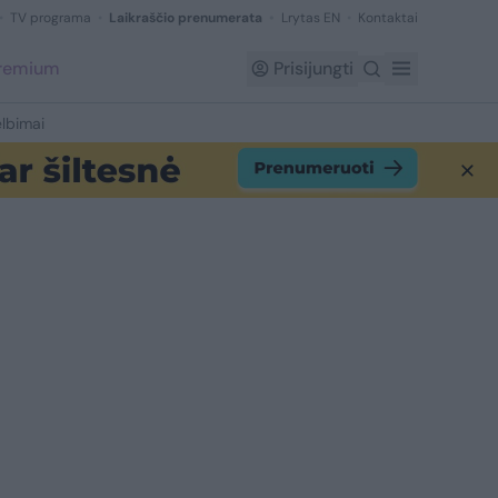
TV programa
Laikraščio prenumerata
Lrytas EN
Kontaktai
Premium
Prisijungti
lbimai