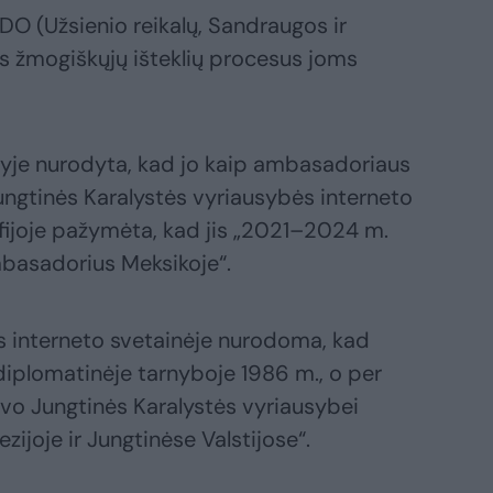
DO (Užsienio reikalų, Sandraugos ir
us žmogiškųjų išteklių procesus joms
pyje nurodyta, kad jo kaip ambasadoriaus
ungtinės Karalystės vyriausybės interneto
fijoje pažymėta, kad jis „2021–2024 m.
basadorius Meksikoje“.
jos interneto svetainėje nurodoma, kad
diplomatinėje tarnyboje 1986 m., o per
vo Jungtinės Karalystės vyriausybei
ezijoje ir Jungtinėse Valstijose“.