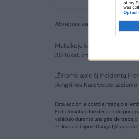
of my P
was col
Opted 
Abiejose valstijose yra daug n
Meksikoje karteliai jau senia
30 tūkst. žmogžudysčių.
„Žinome apie šį incidentą ir
Jungtinės Karalystės užsienio 
Esta acción le costó el trabajo al e
El diplomático fue despedido por ap
vehículo durante una gira de trabajo
— Joaquín López-Dóriga (@lopezdor