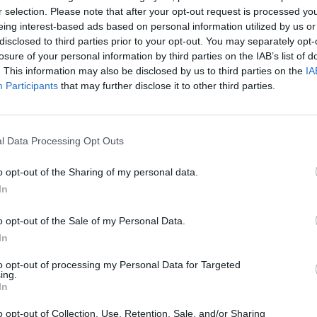
r selection. Please note that after your opt-out request is processed y
eing interest-based ads based on personal information utilized by us or
disclosed to third parties prior to your opt-out. You may separately opt-
losure of your personal information by third parties on the IAB’s list of
. This information may also be disclosed by us to third parties on the
IA
Participants
that may further disclose it to other third parties.
l Data Processing Opt Outs
o opt-out of the Sharing of my personal data.
ancūzijoje
In
laikytas teroro
puolį per
o opt-out of the Sale of my Personal Data.
impines
In
idynes
anavęs
to opt-out of processing my Personal Data for Targeted
ing.
čėnas
In
o opt-out of Collection, Use, Retention, Sale, and/or Sharing