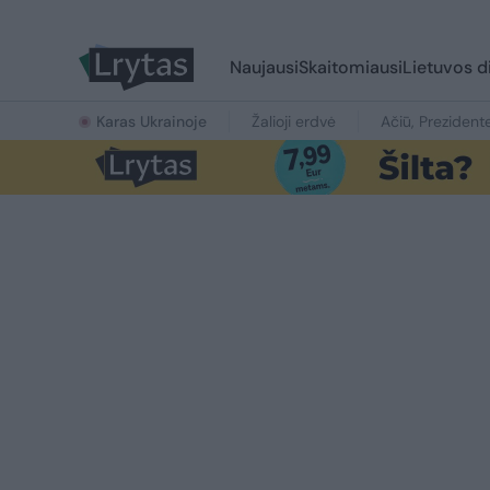
Naujausi
Skaitomiausi
Lietuvos d
Karas Ukrainoje
Žalioji erdvė
Ačiū, Prezident