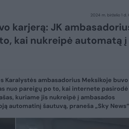
2024 m. birželio 1 d.
vo karjerą: JK ambasadoriu
to, kai nukreipė automatą į
s Karalystės ambasadorius Meksikoje buvo
as nuo pareigų po to, kai internete pasirodė
rašas, kuriame jis nukreipė į ambasados
ją automatinį šautuvą, praneša „Sky News“