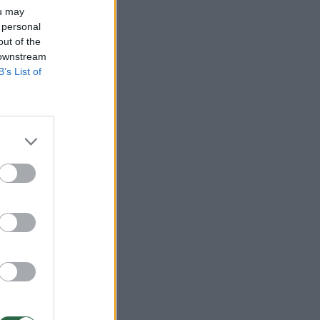
ou may
 personal
out of the
 downstream
B’s List of