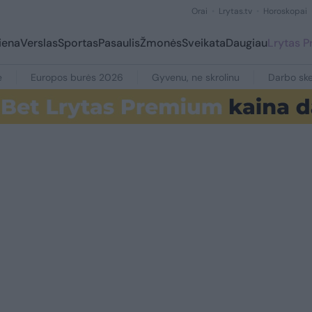
Orai
Lrytas.tv
Horoskopai
iena
Verslas
Sportas
Pasaulis
Žmonės
Sveikata
Daugiau
Lrytas 
e
Europos burės 2026
Gyvenu, ne skrolinu
Darbo ske