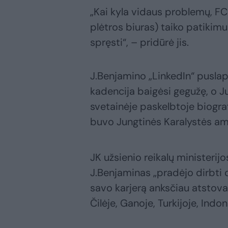
„Kai kyla vidaus problemų, FC
plėtros biuras) taiko patikim
spręsti“, – pridūrė jis.
J.Benjamino „LinkedIn“ pusla
kadencija baigėsi gegužę, o J
svetainėje paskelbtoje biogra
buvo Jungtinės Karalystės am
JK užsienio reikalų ministeri
J.Benjaminas „pradėjo dirbti 
savo karjerą anksčiau atstova
Čilėje, Ganoje, Turkijoje, Indon