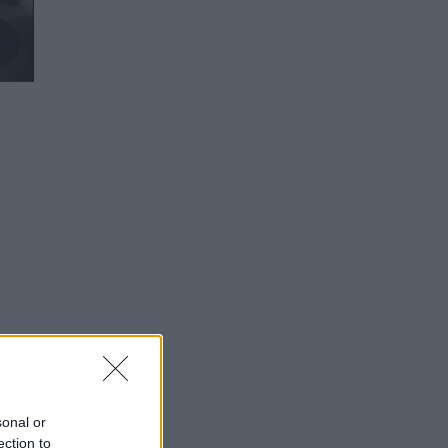
sonal or
ection to