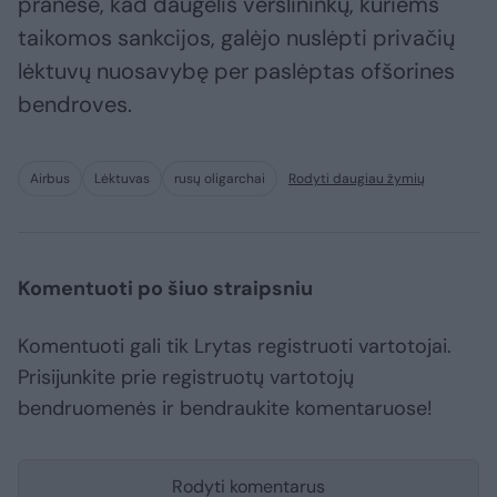
pranešė, kad daugelis verslininkų, kuriems
taikomos sankcijos, galėjo nuslėpti privačių
lėktuvų nuosavybę per paslėptas ofšorines
bendroves.
Airbus
Lėktuvas
rusų oligarchai
Rodyti daugiau žymių
Komentuoti po šiuo straipsniu
Komentuoti gali tik Lrytas registruoti vartotojai.
Prisijunkite prie registruotų vartotojų
bendruomenės ir bendraukite komentaruose!
Rodyti komentarus