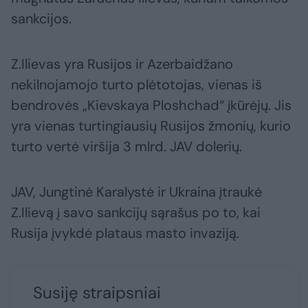
sankcijos.
Z.Ilievas yra Rusijos ir Azerbaidžano
nekilnojamojo turto plėtotojas, vienas iš
bendrovės „Kievskaya Ploshchad“ įkūrėjų. Jis
yra vienas turtingiausių Rusijos žmonių, kurio
turto vertė viršija 3 mlrd. JAV dolerių.
JAV, Jungtinė Karalystė ir Ukraina įtraukė
Z.Ilievą į savo sankcijų sąrašus po to, kai
Rusija įvykdė plataus masto invaziją.
Susiję straipsniai