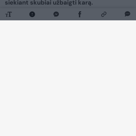
siekiant skubiai užbaigti karą.​​​​​​​​​​​​​​​​​​​​​​​​​​​
Daugiau nuotraukų (55)
Rusijos vadovas Vladimiras Putinas suteikė
Federalinei saugumo tarnybai (FSB) plačią
veiksmų laisvę, tikėdamasis jos pagalba