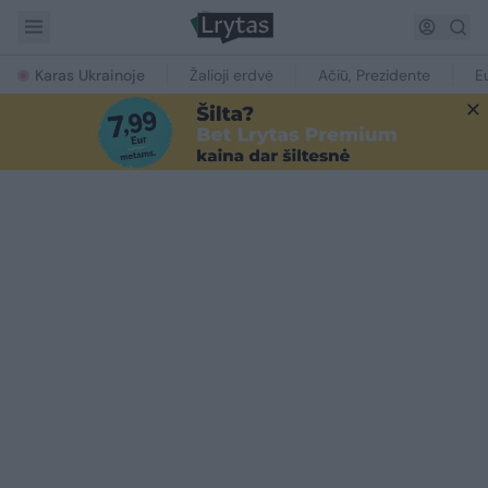
Karas Ukrainoje
Žalioji erdvė
Ačiū, Prezidente
E