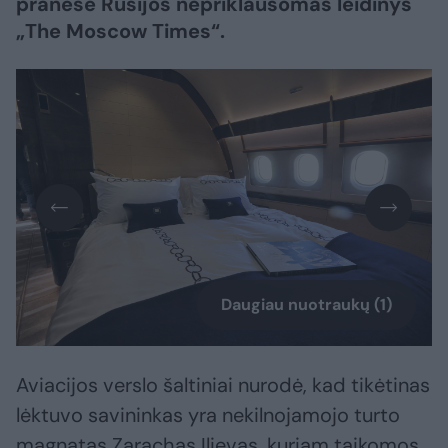
pranešė Rusijos nepriklausomas leidinys
„The Moscow Times“.
Daugiau nuotraukų (1)
Aviacijos verslo šaltiniai nurodė, kad tikėtinas
lėktuvo savininkas yra nekilnojamojo turto
magnatas Zarachas Ilievas, kuriam taikomos