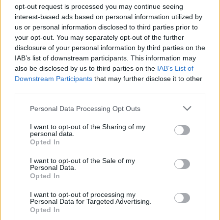
nusipirko norėdamas pakeisti savo seną
opt-out request is processed you may continue seeing
interest-based ads based on personal information utilized by
„Airbus A318CJ“. Antrasis pateikė
us or personal information disclosed to third parties prior to
patvirtinimą, kad „ACJ32neo“ savininkas yra
your opt-out. You may separately opt-out of the further
disclosure of your personal information by third parties on the
susijęs su įmonių grupe „Kievskaya
IAB’s list of downstream participants. This information may
Ploshchad“.
also be disclosed by us to third parties on the
IAB’s List of
Downstream Participants
that may further disclose it to other
third parties.
Pranešama, kad lėktuvą 2019 m. iš gamyklos
Personal Data Processing Opt Outs
išleido „Airbus Corporate Jets“. Jis išskrido į
Bazelį (Šveicarija) dažymui ir interjero
I want to opt-out of the Sharing of my
personal data.
atnaujinimui 2020 m. sausio mėn.
Opted In
I want to opt-out of the Sale of my
Personal Data.
Lėktuvą įsigijo San Marine registruota
Opted In
bendrovė, kurios adresas yra Maltoje, ir jam
I want to opt-out of processing my
Personal Data for Targeted Advertising.
suteiktas registracijos numeris T7-HHH. Po to
Opted In