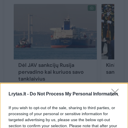
Dėl JAV sankcijų Rusija
Kinija kr
pervadino kai kuriuos savo
sankcijų 
tanklaivius
Lrytas.lt -
Do Not Process My Personal Information
If you wish to opt-out of the sale, sharing to third parties, or
processing of your personal or sensitive information for
Vienas šaltinis laikraščiui „The Moscow
targeted advertising by us, please use the below opt-out
Times“ sakė, kad Ilievas prabangų lėktuvą
section to confirm your selection. Please note that after your