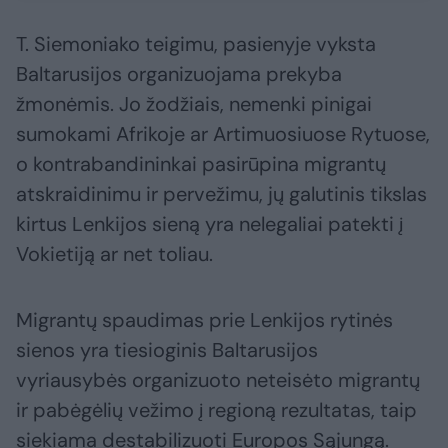
T. Siemoniako teigimu, pasienyje vyksta
Baltarusijos organizuojama prekyba
žmonėmis. Jo žodžiais, nemenki pinigai
sumokami Afrikoje ar Artimuosiuose Rytuose,
o kontrabandininkai pasirūpina migrantų
atskraidinimu ir pervežimu, jų galutinis tikslas
kirtus Lenkijos sieną yra nelegaliai patekti į
Vokietiją ar net toliau.
Migrantų spaudimas prie Lenkijos rytinės
sienos yra tiesioginis Baltarusijos
vyriausybės organizuoto neteisėto migrantų
ir pabėgėlių vežimo į regioną rezultatas, taip
siekiama destabilizuoti Europos Sąjungą.