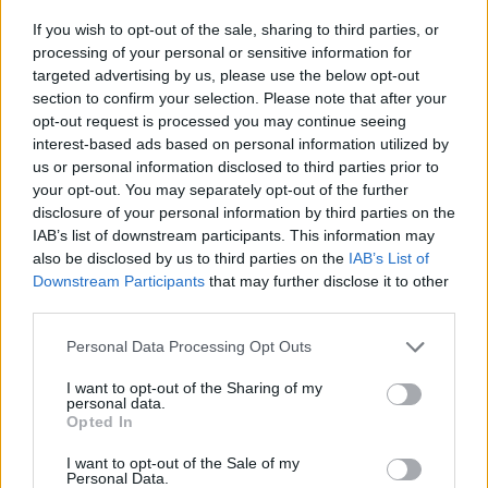
veiksmus, tačiau V. Putinas tvirtino, kad
If you wish to opt-out of the sale, sharing to third parties, or
Rusija vis dar juda pirmyn visame fronto
processing of your personal or sensitive information for
ruože, nepaisant kelių sėkmingų Ukrainos
targeted advertising by us, please use the below opt-out
kontratakų, kurios išstūmė okupantų pajėgas
section to confirm your selection. Please note that after your
opt-out request is processed you may continue seeing
iš svarbių pozicijų.
interest-based ads based on personal information utilized by
us or personal information disclosed to third parties prior to
your opt-out. You may separately opt-out of the further
Apsuptas dviejų Rusijos vėliavų, sėdėdamas
disclosure of your personal information by third parties on the
šalia Generalinio štabo viršininko Valerijaus
IAB’s list of downstream participants. This information may
also be disclosed by us to third parties on the
IAB’s List of
Gerasimovo ir gynybos ministro Andrejaus
Downstream Participants
that may further disclose it to other
Belousovo, V. Putinas vengė bet kokios
third parties.
kritikos ir vėl išreiškė savo pagyras
Personal Data Processing Opt Outs
kariuomenei.
I want to opt-out of the Sharing of my
personal data.
Opted In
Lietuvos karinė žvalgyba: Rusija svarsto
I want to opt-out of the Sale of my
surengti atakas prieš kritinę
Personal Data.