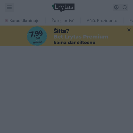
Karas Ukrainoje
Žalioji erdvė
Ačiū, Prezidente
E