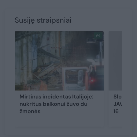
Susiję straipsniai
Mirtinas incidentas Italijoje:
Slovakij
nukritus balkonui žuvo du
JAV gamy
žmonės
16