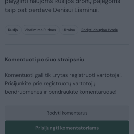
palyginti naujoms Rusijos dronų pajėgoms
taip pat perdavė Denisui Liaminui.
Rusija
Vladimiras Putinas
Ukraina
Rodyti daugiau žymių
Komentuoti po šiuo straipsniu
Komentuoti gali tik Lrytas registruoti vartotojai.
Prisijunkite prie registruotų vartotojų
bendruomenės ir bendraukite komentaruose!
Rodyti komentarus
Prisijungti komentatoriams