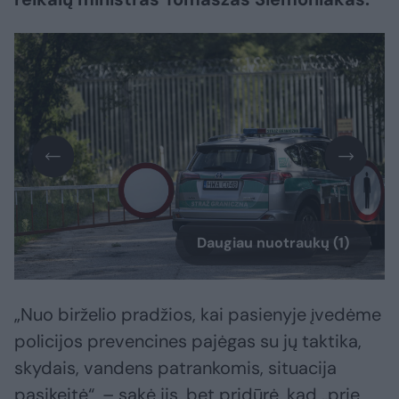
Daugiau nuotraukų (1)
„Nuo birželio pradžios, kai pasienyje įvedėme
policijos prevencines pajėgas su jų taktika,
skydais, vandens patrankomis, situacija
pasikeitė“, – sakė jis, bet pridūrė, kad „prie