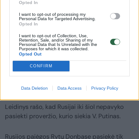
Opted In
infrastruktūrą Baltijos šalyse
I want to opt-out of processing my
Personal Data for Targeted Advertising.
Opted In
I want to opt-out of Collection, Use,
Retention, Sale, and/or Sharing of my
Personal Data that Is Unrelated with the
Purposes for which it was collected.
Opted Out
CONFIRM
Data Deletion
Data Access
Privacy Policy
Leidinys rašo, kad Rusijai iki šiol nepavyko
pasiekti proveržio, kurio siekia V. Putinas.
Rusijos pajėgos Rytų Donbase pasiekė tik