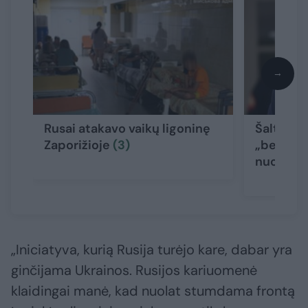
→
Rusai atakavo vaikų ligoninę
Šaltiniai
Zaporižioje
(3)
„beveik 
nuotolio
„Iniciatyva, kurią Rusija turėjo kare, dabar yra
ginčijama Ukrainos. Rusijos kariuomenė
klaidingai manė, kad nuolat stumdama frontą