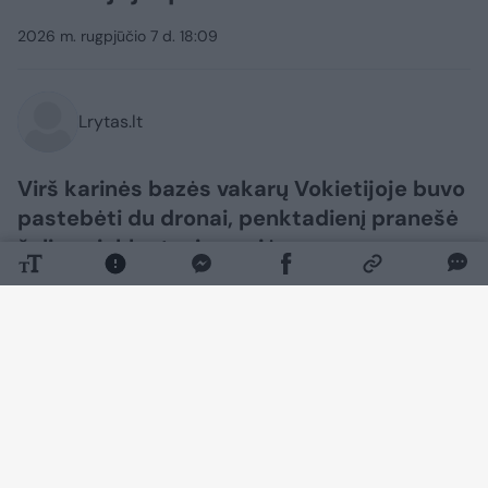
2026 m. rugpjūčio 7 d. 18:09
Lrytas.lt
Virš karinės bazės vakarų Vokietijoje buvo
pastebėti du dronai, penktadienį pranešė
šalies ginkluotosios pajėgos.