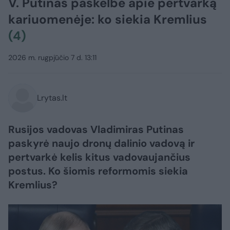
V. Putinas paskelbė apie pertvarką
kariuomenėje: ko siekia Kremlius
(4)
2026 m. rugpjūčio 7 d. 13:11
Lrytas.lt
Rusijos vadovas Vladimiras Putinas
paskyrė naujo dronų dalinio vadovą ir
pertvarkė kelis kitus vadovaujančius
postus. Ko šiomis reformomis siekia
Kremlius?