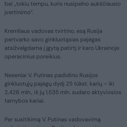
bei „tokiu tempu, kuris nusipelno aukščiausio
įvertinimo“.
Kremliaus vadovas tvirtino, esą Rusija
pertvarko savo ginkluotąsias pajėgas
atsižvelgdama į įgytą patirtį ir karo Ukrainoje
operacinius poreikius.
Neseniai V. Putinas padidino Rusijos
ginkluotųjų pajėgų dydį 25 tūkst. karių – iki
2,426 mln., iš jų 1,535 mln. sudaro aktyviosios
tarnybos kariai.
Per susitikimą V. Putinas vadovavimą