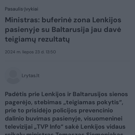
Pasaulis
Įvykiai
Ministras: buferinė zona Lenkijos
pasienyje su Baltarusija jau davė
teigiamų rezultatų
2024 m. liepos 23 d. 13:50
Lrytas.lt
Padėtis prie Lenkijos ir Baltarusijos sienos
pagerėjo, stebimas „teigiamas pokytis“,
prie to prisidėjo policijos prevencinio
dalinio buvimas pasienyje, visuomeninei
televizijai „TVP Info“ sakė Lenkijos vidaus
reikalų ministras Tomaszas Siemoniakas.