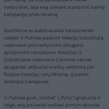
vadovybei, taip esą siekiant sustiprinti karinę
kampaniją prieš Ukrainą.
Susitikime su aukščiausiais kariuomenės
vadais V. Putinas paskyrė Valerijų Solodčiuką
vadovauti pertvarkytoms užnugario
aprūpinimo tarnyboms. Anksčiau V.
Solodčiukas vadovavo Centrinei karinei
apygardai, atlikusiai svarbų vaidmenį per
Rusijos invaziją į rytų Ukrainą. Jį pakeis
Andrejus Ivanajevas.
V. Putinas gyrė „Vostok“ („Rytų“) grupuotę ir
teigė, esą jos kariai veržiasi pirmyn aktyviai