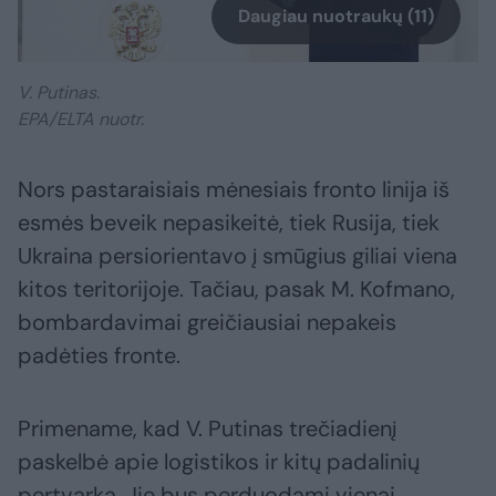
Daugiau nuotraukų (11)
V. Putinas.
EPA/ELTA nuotr.
Nors pastaraisiais mėnesiais fronto linija iš
esmės beveik nepasikeitė, tiek Rusija, tiek
Ukraina persiorientavo į smūgius giliai viena
kitos teritorijoje. Tačiau, pasak M. Kofmano,
bombardavimai greičiausiai nepakeis
padėties fronte.
Primename, kad V. Putinas trečiadienį
paskelbė apie logistikos ir kitų padalinių
pertvarką. Jie bus perduodami vienai