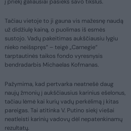
į priekį galiausiai pasieks savo tikslus.
Tačiau vietoje to ji gauna vis mažesnę naudą
už didžiulę kainą, o puolimas iš esmės
sustojo. Vadų pakeitimas aukščiausiu lygiu
nieko neišspręs“ – teigė „Carnegie“
tarptautinės taikos fondo vyresnysis
bendradarbis Michaelas Kofmanas.
Pažymima, kad pertvarka neatnešė daug
naujų žmonių į aukščiausius karinius ešelonus,
tačiau lėmė kai kurių vadų perkėlimą į kitas
pareigas. Tai atitinka V. Putino siekį viešai
neatleisti karinių vadovų dėl nepatenkinamų
rezultatų.