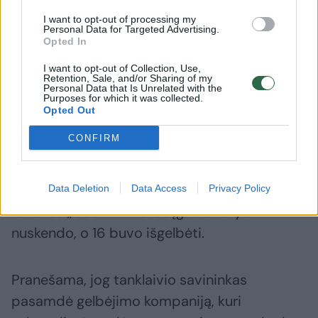
I want to opt-out of processing my
Personal Data for Targeted Advertising.
„Kol kas ten nežvejokite. Galite susirgti.
Opted In
Dedame visas pastangas, kad mūsų žvejų
I want to opt-out of Collection, Use,
pragyvenimas nenukentėtų“, – pridūrė
Retention, Sale, and/or Sharing of my
Personal Data that Is Unrelated with the
pareigūnas.
Purposes for which it was collected.
Opted Out
CONFIRM
„MT Terra Nova“ nuskendo ketvirtadienį
Manilos įlankoje, už maždaug 40 kilometrų į
vakarus nuo Filipinų sostinės, kai šalį talžė
Data Deletion
Data Access
Privacy Policy
taifūnas „Gaemi“. Vienas įgulos narys
nuskendo, o 16 buvo išgelbėti.
Pranešama, jog tanklaivio savininkas
pasamdė gelbėjimo kompaniją, kuri