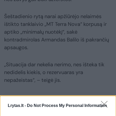
Šeštadienio rytą narai apžiūrėjo nelaimės
ištikto tanklaivio „MT Terra Nova“ korpusą ir
aptiko „minimalų nuotėkį“, sakė
kontradmirolas Armandas Balilo iš pakrančių
apsaugos.
„Situacija dar nekelia nerimo, nes išteka tik
nedidelis kiekis, o rezervuaras yra
nepažeistas“, – teigė jis.
Susiję straipsniai
Lrytas.lt -
Do Not Process My Personal Information