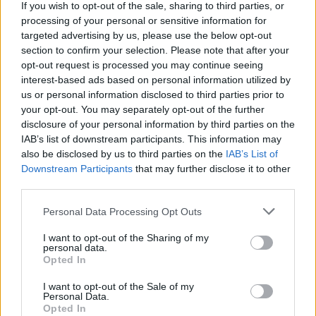
If you wish to opt-out of the sale, sharing to third parties, or
processing of your personal or sensitive information for
targeted advertising by us, please use the below opt-out
section to confirm your selection. Please note that after your
opt-out request is processed you may continue seeing
interest-based ads based on personal information utilized by
us or personal information disclosed to third parties prior to
your opt-out. You may separately opt-out of the further
disclosure of your personal information by third parties on the
Filipinuose automobilio
Prie Man
IAB’s list of downstream participants. This information may
also be disclosed by us to third parties on the
IAB’s List of
avarijoje žuvo 11 žmonių
Filipinų 
Downstream Participants
that may further disclose it to other
1,4 mln. 
third parties.
Personal Data Processing Opt Outs
I want to opt-out of the Sharing of my
personal data.
Opted In
Pasak A. Balilo, matoma naftos dėmė
padidėjo nuo pradinių 3 kilometrų iki
I want to opt-out of the Sale of my
Personal Data.
maždaug 12–14 kilometrų.
Opted In