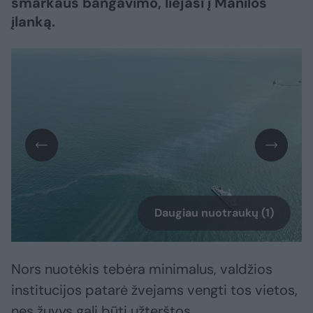
smarkaus bangavimo, liejasi į Manilos
įlanką.
Daugiau nuotraukų (1)
Nors nuotėkis tebėra minimalus, valdžios
institucijos patarė žvejams vengti tos vietos,
nes žuvys gali būti užterštos.