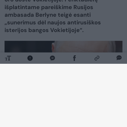
išplatintame pareiškime Rusijos
ambasada Berlyne teigė esanti
„sunerimus dėl naujos antirusiškos
isterijos bangos Vokietijoje“.
Daugiau nuotraukų (5)