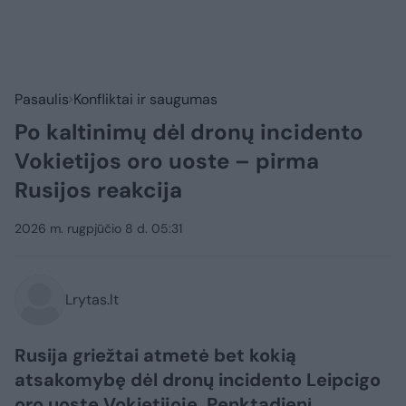
Pasaulis
Konfliktai ir saugumas
Po kaltinimų dėl dronų incidento
Vokietijos oro uoste – pirma
Rusijos reakcija
2026 m. rugpjūčio 8 d. 05:31
Lrytas.lt
Rusija griežtai atmetė bet kokią
atsakomybę dėl dronų incidento Leipcigo
oro uoste Vokietijoje. Penktadienį