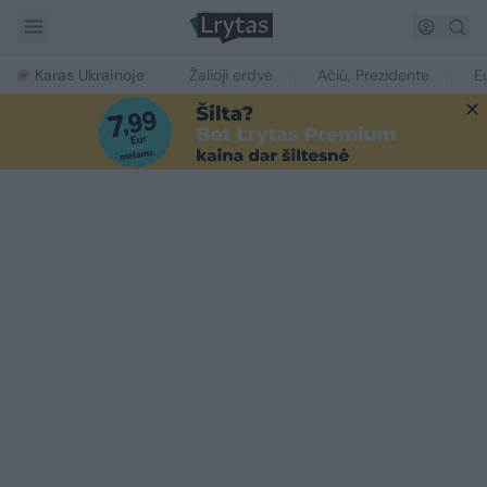
Karas Ukrainoje
Žalioji erdvė
Ačiū, Prezidente
E