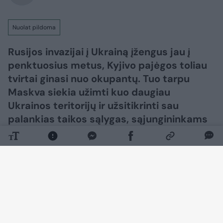
Nuolat pildoma
Rusijos invazijai į Ukrainą įžengus jau į
penktuosius metus, Kyjivo pajėgos toliau
tvirtai ginasi nuo okupantų. Tuo tarpu
Maskva siekia užimti kuo daugiau
Ukrainos teritorijų ir užsitikrinti sau
palankias taikos sąlygas, sąjungininkams
siekiant skubiai užbaigti karą.​​​​​​​​​​​​​​​​​​​​​​​​​​​