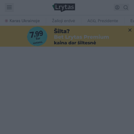
Karas Ukrainoje
Žalioji erdvė
Ačiū, Prezidente
E