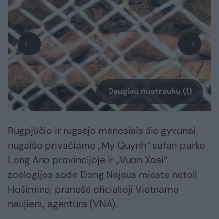
Daugiau nuotraukų (1)
Rugpjūčio ir rugsėjo mėnesiais šie gyvūnai
nugaišo privačiame „My Quynh“ safari parke
Long Ano provincijoje ir „Vuon Xoai“
zoologijos sode Dong Najaus mieste netoli
Hošimino, pranešė oficialioji Vietnamo
naujienų agentūra (VNA).