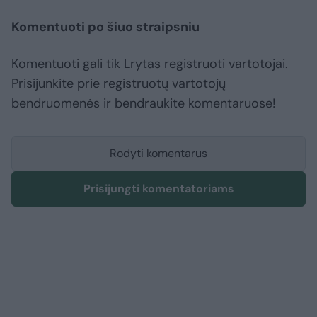
Komentuoti po šiuo straipsniu
Komentuoti gali tik Lrytas registruoti vartotojai.
Prisijunkite prie registruotų vartotojų
bendruomenės ir bendraukite komentaruose!
Rodyti komentarus
Prisijungti komentatoriams