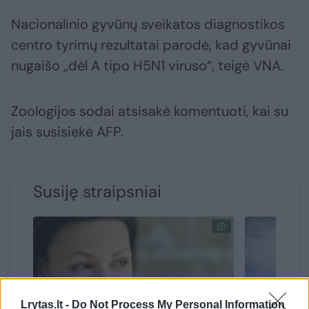
Nacionalinio gyvūnų sveikatos diagnostikos
centro tyrimų rezultatai parodė, kad gyvūnai
nugaišo „dėl A tipo H5N1 viruso“, teigė VNA.
Zoologijos sodai atsisakė komentuoti, kai su
jais susisiekė AFP.
Susiję straipsniai
Lrytas.lt -
Do Not Process My Personal Information