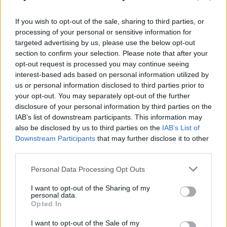
If you wish to opt-out of the sale, sharing to third parties, or
processing of your personal or sensitive information for
JAV pirmą kartą paukščių
Įspėja, k
targeted advertising by us, please use the below opt-out
gripas nustatytas žmogui,
pandemij
section to confirm your selection. Please note that after your
neturėjusiam kontakto su
niekada 
opt-out request is processed you may continue seeing
interest-based ads based on personal information utilized by
infekuotais gyvūnais
pranašau
us or personal information disclosed to third parties prior to
your opt-out. You may separately opt-out of the further
disclosure of your personal information by third parties on the
IAB’s list of downstream participants. This information may
also be disclosed by us to third parties on the
IAB’s List of
Downstream Participants
that may further disclose it to other
Nė vienas zoologijos sodo darbuotojas,
third parties.
turėjęs artimą kontaktą su gyvūnais,
Personal Data Processing Opt Outs
nepatyrė kvėpavimo takų ligų simptomų,
priduriama VNA pranešime.
I want to opt-out of the Sharing of my
personal data.
Opted In
Vietnamo nevyriausybinė organizacija
I want to opt-out of the Sale of my