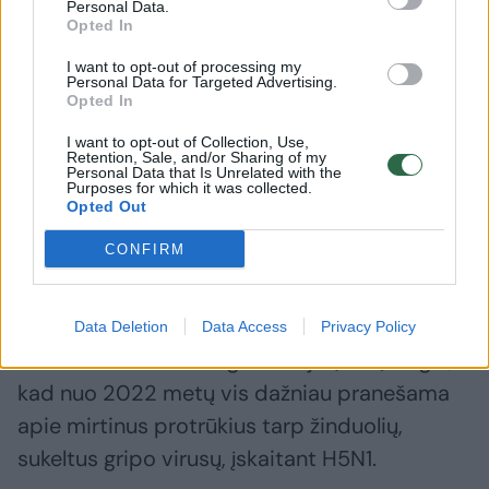
Personal Data.
„Education for Nature Vietnam“ (ENV), kuri
Opted In
daugiausia dėmesio skiria laukinės gamtos
I want to opt-out of processing my
išsaugojimui, teigė, kad 2023 metų
Personal Data for Targeted Advertising.
Opted In
pabaigoje Vietname nelaisvėje iš viso gyveno
I want to opt-out of Collection, Use,
385 tigrai.
Retention, Sale, and/or Sharing of my
Personal Data that Is Unrelated with the
Purposes for which it was collected.
Opted Out
Apie 310 jų laikoma 16-oje privačių ūkių ir
CONFIRM
zoologijos sodų, o likusieji – valstybinėse
įstaigose.
Data Deletion
Data Access
Privacy Policy
Pasaulio sveikatos organizacija (PSO) teigia,
kad nuo 2022 metų vis dažniau pranešama
apie mirtinus protrūkius tarp žinduolių,
sukeltus gripo virusų, įskaitant H5N1.