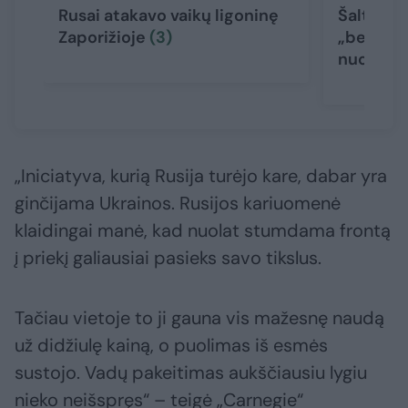
Rusai atakavo vaikų ligoninę
Šaltiniai
Zaporižioje
(3)
„beveik 
nuotolio
„Iniciatyva, kurią Rusija turėjo kare, dabar yra
ginčijama Ukrainos. Rusijos kariuomenė
klaidingai manė, kad nuolat stumdama frontą
į priekį galiausiai pasieks savo tikslus.
Tačiau vietoje to ji gauna vis mažesnę naudą
už didžiulę kainą, o puolimas iš esmės
sustojo. Vadų pakeitimas aukščiausiu lygiu
nieko neišspręs“ – teigė „Carnegie“