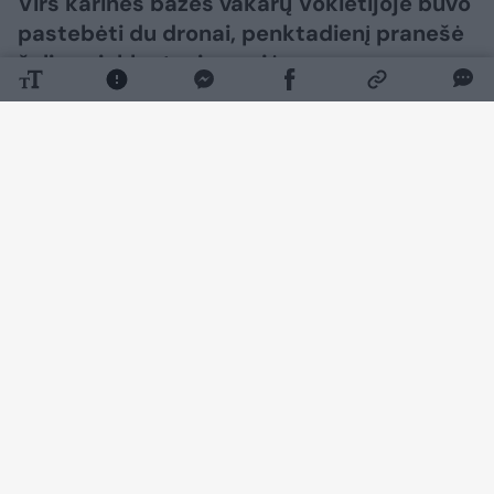
Virš karinės bazės vakarų Vokietijoje buvo
pastebėti du dronai, penktadienį pranešė
šalies ginkluotosios pajėgos.
Daugiau nuotraukų (1)
Tai įvyko praėjus kelioms dienoms po rimto
incidento Leipcigo oro uoste.