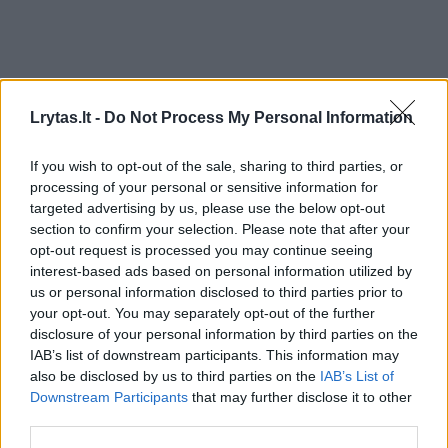
Lrytas.lt -
Do Not Process My Personal Information
If you wish to opt-out of the sale, sharing to third parties, or
processing of your personal or sensitive information for
targeted advertising by us, please use the below opt-out
section to confirm your selection. Please note that after your
Pasaulis
Konfliktai ir saugumas
opt-out request is processed you may continue seeing
interest-based ads based on personal information utilized by
V. Putinas paskelbė apie pertvarką
us or personal information disclosed to third parties prior to
kariuomenėje: ko siekia Kremlius
your opt-out. You may separately opt-out of the further
disclosure of your personal information by third parties on the
(4)
IAB’s list of downstream participants. This information may
also be disclosed by us to third parties on the
IAB’s List of
2026 m. rugpjūčio 7 d. 13:11
Downstream Participants
that may further disclose it to other
third parties.