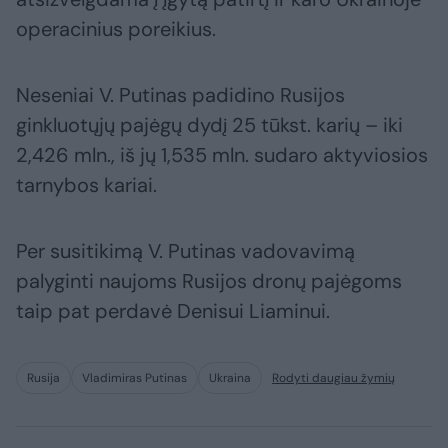
operacinius poreikius.
Neseniai V. Putinas padidino Rusijos
ginkluotųjų pajėgų dydį 25 tūkst. karių – iki
2,426 mln., iš jų 1,535 mln. sudaro aktyviosios
tarnybos kariai.
Per susitikimą V. Putinas vadovavimą
palyginti naujoms Rusijos dronų pajėgoms
taip pat perdavė Denisui Liaminui.
Rusija
Vladimiras Putinas
Ukraina
Rodyti daugiau žymių