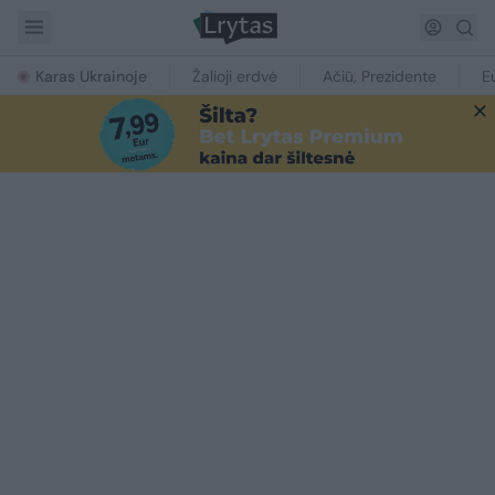
Karas Ukrainoje
Žalioji erdvė
Ačiū, Prezidente
E