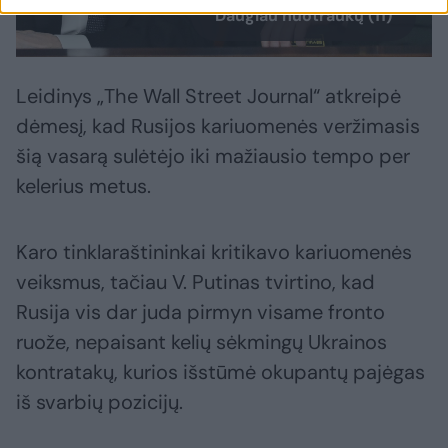
Daugiau nuotraukų (11)
Leidinys „The Wall Street Journal“ atkreipė
dėmesį, kad Rusijos kariuomenės veržimasis
šią vasarą sulėtėjo iki mažiausio tempo per
kelerius metus.
Karo tinklaraštininkai kritikavo kariuomenės
veiksmus, tačiau V. Putinas tvirtino, kad
Rusija vis dar juda pirmyn visame fronto
ruože, nepaisant kelių sėkmingų Ukrainos
kontratakų, kurios išstūmė okupantų pajėgas
iš svarbių pozicijų.