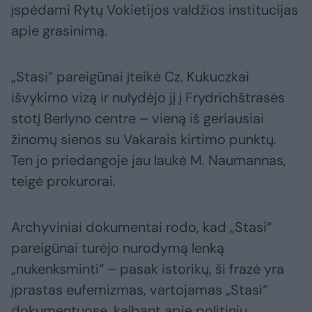
įspėdami Rytų Vokietijos valdžios institucijas
apie grasinimą.
„Stasi“ pareigūnai įteikė Cz. Kukuczkai
išvykimo vizą ir nulydėjo jį į Frydrichštrasės
stotį Berlyno centre – vieną iš geriausiai
žinomų sienos su Vakarais kirtimo punktų.
Ten jo priedangoje jau laukė M. Naumannas,
teigė prokurorai.
Archyviniai dokumentai rodo, kad „Stasi“
pareigūnai turėjo nurodymą lenką
„nukenksminti“ – pasak istorikų, ši frazė yra
įprastas eufemizmas, vartojamas „Stasi“
dokumentuose, kalbant apie politinių