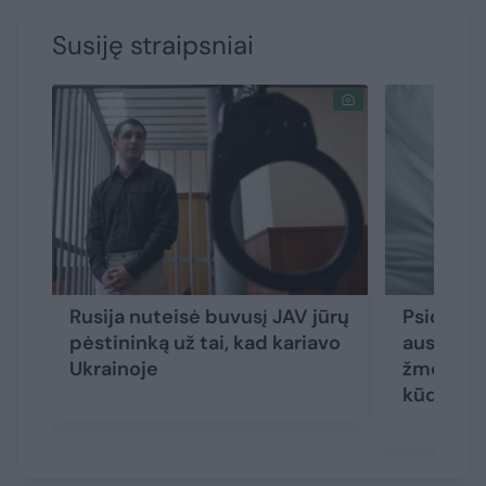
Susiję straipsniai
Rusija nuteisė buvusį JAV jūrų
Psichikos
pėstininką už tai, kad kariavo
australė
Ukrainoje
žmogžudy
kūdikį p