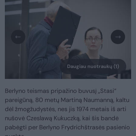
Daugiau nuotraukų (1)
Berlyno teismas pripažino buvusį „Stasi“
pareigūną, 80 metų Martiną Naumanną, kaltu
dėl žmogžudystės, nes jis 1974 metais iš arti
nušovė Czeslawą Kukuczką, kai šis bandė
pabėgti per Berlyno Frydrichštrasės pasienio