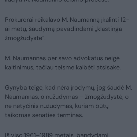
Prokurorai reikalavo M. Naumanną įkalinti 12-
ai metų, šaudymą pavadindami „klastinga
žmogžudyste“.
M. Naumannas per savo advokatus neigė
kaltinimus, tačiau teisme kalbėti atsisakė.
Gynyba teigė, kad nėra įrodymų, jog šaudė M.
Naumannas, o nužudymas – žmogžudystė, o
ne netyčinis nužudymas, kuriam būtų
taikomas senaties terminas.
Iš viso 1961–1989 metais, bandydami