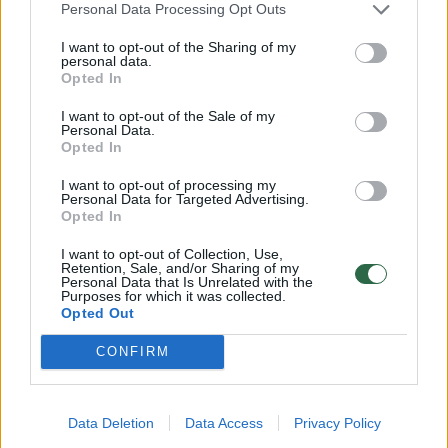
Personal Data Processing Opt Outs
Lrytas.lt
I want to opt-out of the Sharing of my
personal data.
Rusijos vadovas Vladimiras Putinas
Opted In
paskyrė naujo dronų dalinio vadovą ir
I want to opt-out of the Sale of my
Personal Data.
pertvarkė kelis kitus vadovaujančius
Opted In
postus. Ko šiomis reformomis siekia
I want to opt-out of processing my
Kremlius?
Personal Data for Targeted Advertising.
Opted In
I want to opt-out of Collection, Use,
Retention, Sale, and/or Sharing of my
Personal Data that Is Unrelated with the
Purposes for which it was collected.
Opted Out
CONFIRM
Data Deletion
Data Access
Privacy Policy