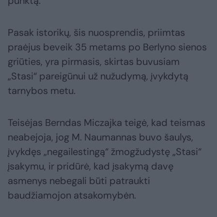
punktą.
Pasak istorikų, šis nuosprendis, priimtas
praėjus beveik 35 metams po Berlyno sienos
griūties, yra pirmasis, skirtas buvusiam
„Stasi“ pareigūnui už nužudymą, įvykdytą
tarnybos metu.
Teisėjas Berndas Miczajka teigė, kad teismas
neabejoja, jog M. Naumannas buvo šaulys,
įvykdęs „negailestingą“ žmogžudystę „Stasi“
įsakymu, ir pridūrė, kad įsakymą davę
asmenys nebegali būti patraukti
baudžiamojon atsakomybėn.