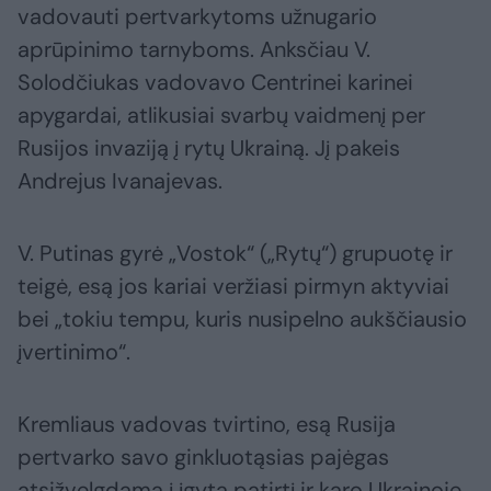
vadovauti pertvarkytoms užnugario
aprūpinimo tarnyboms. Anksčiau V.
Solodčiukas vadovavo Centrinei karinei
apygardai, atlikusiai svarbų vaidmenį per
Rusijos invaziją į rytų Ukrainą. Jį pakeis
Andrejus Ivanajevas.
V. Putinas gyrė „Vostok“ („Rytų“) grupuotę ir
teigė, esą jos kariai veržiasi pirmyn aktyviai
bei „tokiu tempu, kuris nusipelno aukščiausio
įvertinimo“.
Kremliaus vadovas tvirtino, esą Rusija
pertvarko savo ginkluotąsias pajėgas
atsižvelgdama į įgytą patirtį ir karo Ukrainoje