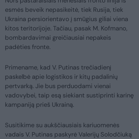
Nors pastaraisiais mėnesiais fronto linija iš
esmės beveik nepasikeitė, tiek Rusija, tiek
Ukraina persiorientavo į smūgius giliai viena
kitos teritorijoje. Tačiau, pasak M. Kofmano,
bombardavimai greičiausiai nepakeis
padėties fronte.
Primename, kad V. Putinas trečiadienį
paskelbė apie logistikos ir kitų padalinių
pertvarką. Jie bus perduodami vienai
vadovybei, taip esą siekiant sustiprinti karinę
kampaniją prieš Ukrainą.
Susitikime su aukščiausiais kariuomenės
vadais V. Putinas paskyrė Valerijų Solodčiuką