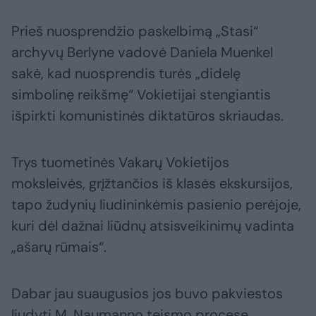
Prieš nuosprendžio paskelbimą „Stasi“
archyvų Berlyne vadovė Daniela Muenkel
sakė, kad nuosprendis turės „didelę
simbolinę reikšmę“ Vokietijai stengiantis
išpirkti komunistinės diktatūros skriaudas.
Trys tuometinės Vakarų Vokietijos
moksleivės, grįžtančios iš klasės ekskursijos,
tapo žudynių liudininkėmis pasienio perėjoje,
kuri dėl dažnai liūdnų atsisveikinimų vadinta
„ašarų rūmais“.
Dabar jau suaugusios jos buvo pakviestos
liudyti M. Naumanno teismo procese.