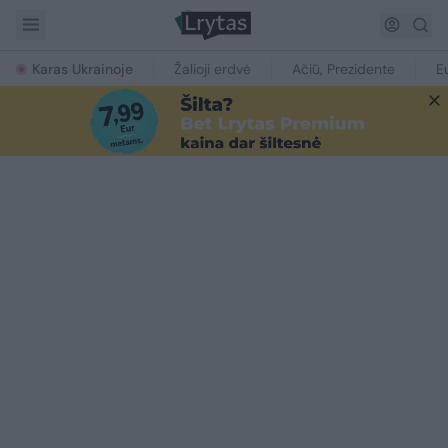
Karas Ukrainoje
Žalioji erdvė
Ačiū, Prezidente
E