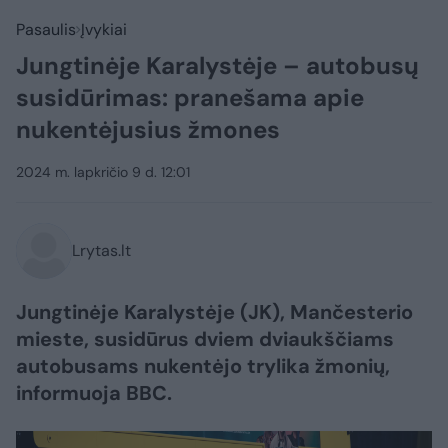
Pasaulis
Įvykiai
Jungtinėje Karalystėje – autobusų
susidūrimas: pranešama apie
nukentėjusius žmones
2024 m. lapkričio 9 d. 12:01
Lrytas.lt
Jungtinėje Karalystėje (JK), Mančesterio
mieste, susidūrus dviem dviaukščiams
autobusams nukentėjo trylika žmonių,
informuoja BBC.