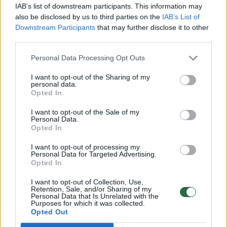
IAB’s list of downstream participants. This information may
Eismo įvykis kilo Ročdeilio kelyje (A664) prie
also be disclosed by us to third parties on the
IAB’s List of
Downstream Participants
that may further disclose it to other
Livsio (Livesey) gatvės. Nuotraukose iš įvykio
third parties.
vietos matyti ant kelio pabirusios sudaužytų
Personal Data Processing Opt Outs
autobusų detalės. Vienas autobusas, regis,
I want to opt-out of the Sharing of my
atsitrenkė į kito galą.
personal data.
Opted In
Mančesterio policija pranešė, kad kelias buvo
I want to opt-out of the Sale of my
Personal Data.
uždarytas tol, kol vietoje dirbo pagalbos
Opted In
tarnybos. Apie įvykį buvo pranešta apie 8 val.
I want to opt-out of processing my
Personal Data for Targeted Advertising.
30 min. vietos laiku.
Opted In
I want to opt-out of Collection, Use,
Retention, Sale, and/or Sharing of my
Jungtinė Karalystė
Mančesteris
Autobusai
Personal Data that Is Unrelated with the
Purposes for which it was collected.
Rodyti daugiau žymių
Opted Out