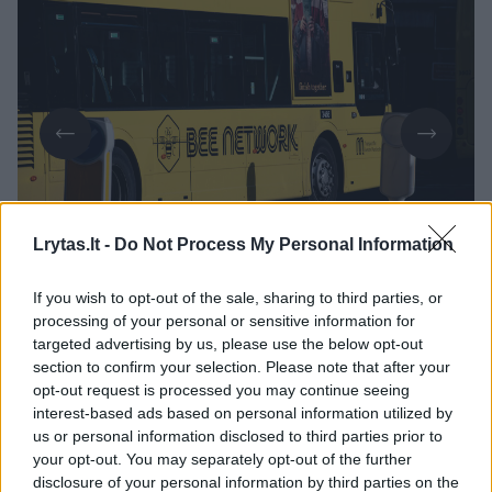
Daugiau nuotraukų (1)
Lrytas.lt -
Do Not Process My Personal Information
If you wish to opt-out of the sale, sharing to third parties, or
processing of your personal or sensitive information for
Nelaimė įvyko netoli miesto centro. Eismo
targeted advertising by us, please use the below opt-out
įvykyje dalyvavo du viešojo transporto
section to confirm your selection. Please note that after your
bendrovės „Bee Network“ autobusai. Vis
opt-out request is processed you may continue seeing
interest-based ads based on personal information utilized by
dėlto Mančesterio policija paskelbė, kad
us or personal information disclosed to third parties prior to
sunkiai sužalotų keleivių nebuvo.
your opt-out. You may separately opt-out of the further
disclosure of your personal information by third parties on the