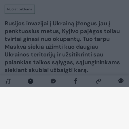
Nuolat pildoma
Rusijos invazijai į Ukrainą įžengus jau į
penktuosius metus, Kyjivo pajėgos toliau
tvirtai ginasi nuo okupantų. Tuo tarpu
Maskva siekia užimti kuo daugiau
Ukrainos teritorijų ir užsitikrinti sau
palankias taikos sąlygas, sąjungininkams
siekiant skubiai užbaigti karą.​​​​​​​​​​​​​​​​​​​​​​​​​​​