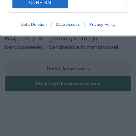
CONFIRM
Komentuoti po šiuo straipsniu
Data Deletion
Data Access
Privacy Policy
Komentuoti gali tik Lrytas registruoti vartotojai.
Prisijunkite prie registruotų vartotojų
bendruomenės ir bendraukite komentaruose!
Rodyti komentarus
Prisijungti komentatoriams