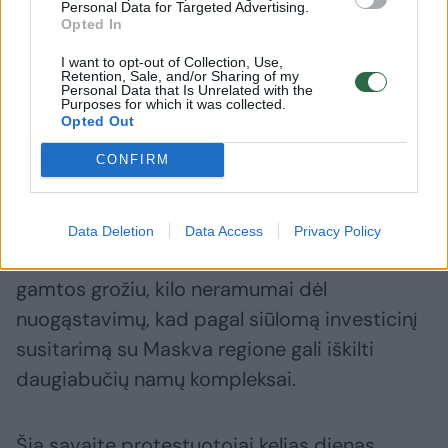
Personal Data for Targeted Advertising.
Opted In
Jis iškėlė sąlygą, kad protestuotojai, įžengę į
I want to opt-out of Collection, Use,
parlamentą ir šalia esantį prezidento
Retention, Sale, and/or Sharing of my
Personal Data that Is Unrelated with the
administracijos pastatą, atlaisvintų patalpas.
Purposes for which it was collected.
Opted Out
„Tie, kurie užėmė prezidento administraciją,
CONFIRM
turėtų išeiti“, – sakė jis.
Data Deletion
Data Access
Privacy Policy
Mažytėje teritorijoje, garsėjančioje savo
gamtos grožiu, kilo neramumai dėl
nuogąstavimų, kad pagal siūlomą investicinį
susitarimą su Maskva regione gali iškilti
daugiabučių namų kompleksai.
Šią savaitę protestuotojai kelias dienas