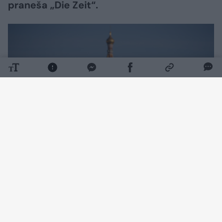
praneša „Die Zeit“.
Daugiau nuotraukų (3)
Leidinio duomenimis, Vokietijos žvalgybos
tarnybos apie rengiamą pasikėsinimą
sužinojo gavusios informacijos iš užsienio