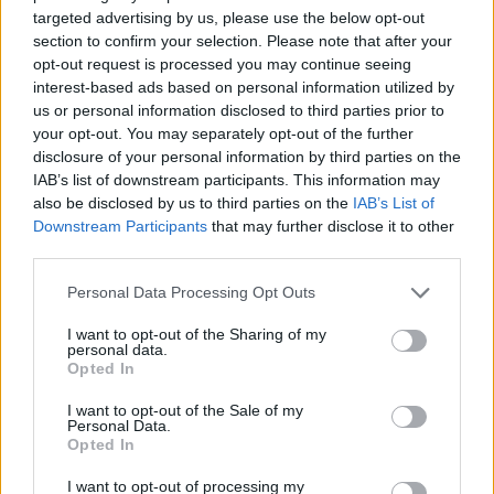
targeted advertising by us, please use the below opt-out
Susiję straipsniai
section to confirm your selection. Please note that after your
opt-out request is processed you may continue seeing
interest-based ads based on personal information utilized by
us or personal information disclosed to third parties prior to
your opt-out. You may separately opt-out of the further
disclosure of your personal information by third parties on the
IAB’s list of downstream participants. This information may
also be disclosed by us to third parties on the
IAB’s List of
Downstream Participants
that may further disclose it to other
third parties.
Personal Data Processing Opt Outs
Per gaisrą Indijos ligoninėje
Sakartvel
I want to opt-out of the Sharing of my
žuvo 10 naujagimių, dar 16
patvirti
personal data.
būklė kritinė
partijos
Opted In
(1)
I want to opt-out of the Sale of my
Personal Data.
Opted In
I want to opt-out of processing my