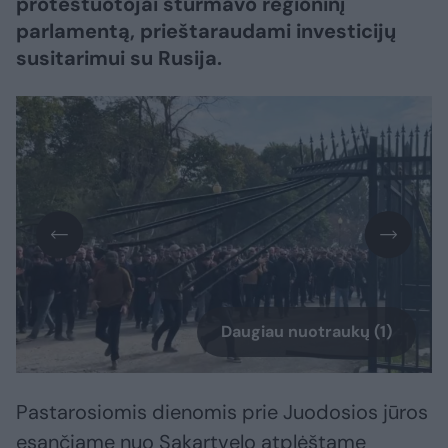
protestuotojai šturmavo regioninį
parlamentą, prieštaraudami investicijų
susitarimui su Rusija.
Daugiau nuotraukų (1)
Pastarosiomis dienomis prie Juodosios jūros
esančiame nuo Sakartvelo atplėštame