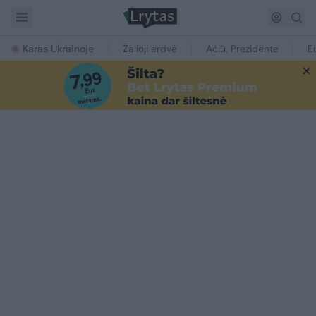
Karas Ukrainoje
Žalioji erdvė
Ačiū, Prezidente
E