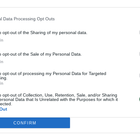
l Data Processing Opt Outs
o opt-out of the Sharing of my personal data.
In
o opt-out of the Sale of my Personal Data.
Seniausiu pasaulio
Sulaukęs 114 metų
In
vyru pripažintas 111
mirė seniausias
to opt-out of processing my Personal Data for Targeted
metų Anglijos
pasaulyje vyras
ing.
In
gyventojas: atsakė,
kokia jo paslaptis
o opt-out of Collection, Use, Retention, Sale, and/or Sharing
ersonal Data that Is Unrelated with the Purposes for which it
lected.
Out
CONFIRM
jokių savo ilgaamžiškumo paslapčių. Jis pasakojo