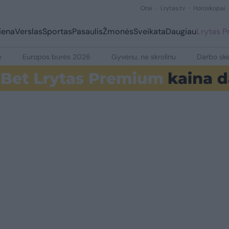
Orai
Lrytas.tv
Horoskopai
iena
Verslas
Sportas
Pasaulis
Žmonės
Sveikata
Daugiau
Lrytas 
e
Europos burės 2026
Gyvenu, ne skrolinu
Darbo ske