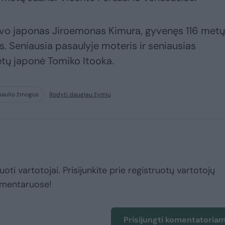
uvo japonas Jiroemonas Kimura, gyvenęs 116 metų 
s. Seniausia pasaulyje moteris ir seniausias
tų japonė Tomiko Itooka.
saulio žmogus
Rodyti daugiau žymių
uoti vartotojai. Prisijunkite prie registruotų vartotojų
omentaruose!
Prisijungti komentatoria