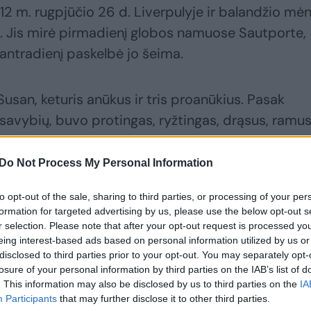
 m. rugpjūčio 26 d. Liverpulyje ir balandžio mėn
u. Jis mirė pirmadienį globos namuose Sautporte,
 antradienį paskelbė jo šeima.
usan, keturis anūkus ir tris proanūkius. Pasak
 savybių, buvo protingas, ryžtingas, drąsus, ramu
ematikai ir puikus pašnekovas. Į „Hollies“ namus j
jį gimtadienį.
Do Not Process My Personal Information
to opt-out of the sale, sharing to third parties, or processing of your per
esso pasaulio rekordų knygą įtrauktas J. Tinniswo
formation for targeted advertising by us, please use the below opt-out s
esijaučia kaip nors kitaip. „Nejaučiu savo amžiau
r selection. Please note that after your opt-out request is processed y
eing interest-based ads based on personal information utilized by us or
ip ilgai ir gyvenu“, – sakė jis.
disclosed to third parties prior to your opt-out. You may separately opt-
losure of your personal information by third parties on the IAB’s list of
. This information may also be disclosed by us to third parties on the
IA
Participants
that may further disclose it to other third parties.