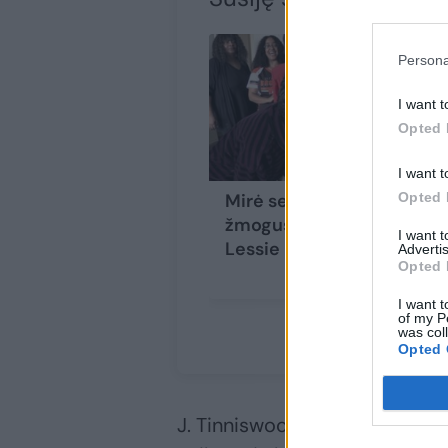
Persona
I want t
Opted 
I want t
Mirė seniausias JAV
Opted 
žmogus – 114 metų
I want 
Lessie Brown
Advertis
Opted 
I want t
of my P
was col
Opted 
J. Tinniswoodas sakė neturįs 