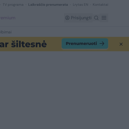
TV programa
Laikraščio prenumerata
Lrytas EN
Kontaktai
Premium
Prisijungti
lbimai