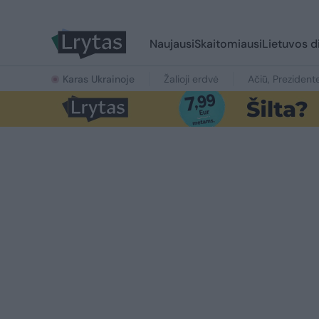
Naujausi
Skaitomiausi
Lietuvos d
Karas Ukrainoje
Žalioji erdvė
Ačiū, Prezident