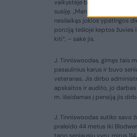
vaikystėje buvęs gana aktyvus,
susiję. „Mano galva, visiškai ni
nesilaikąs jokios ypatingos d
porciją tešloje keptos žuvies i
kiti“, – sakė jis.
J. Tinniswoodas, gimęs tais m
pasaulinius karus ir buvo sen
veteranas. Jis dirbo adminis
apskaitos ir audito, jo darbas
m. išeidamas į pensiją jis dirbo
J. Tinniswoodas sutiko savo 
praleido 44 metus iki Blodwen 
tapo seniausiu vyru, mirus 11