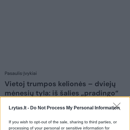
Pasaulis
Įvykiai
Vietoj trumpos kelionės – dviejų
mėnesių tyla: iš šalies „pradingo“
seniausias pasaulio prezidentas
Lrytas.lt -
Do Not Process My Personal Information
2026 m. rugpjūčio 10 d. 05:23
If you wish to opt-out of the sale, sharing to third parties, or
processing of your personal or sensitive information for