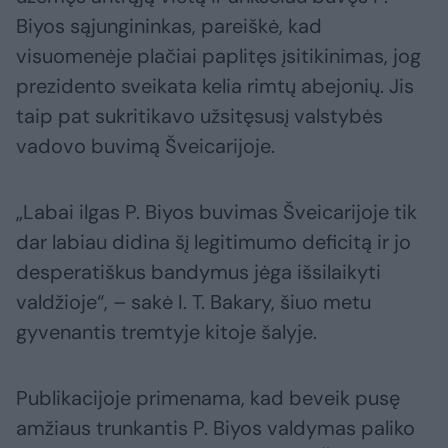
Biyos sąjungininkas, pareiškė, kad
visuomenėje plačiai paplitęs įsitikinimas, jog
prezidento sveikata kelia rimtų abejonių. Jis
taip pat sukritikavo užsitęsusį valstybės
vadovo buvimą Šveicarijoje.
„Labai ilgas P. Biyos buvimas Šveicarijoje tik
dar labiau didina šį legitimumo deficitą ir jo
desperatiškus bandymus jėga išsilaikyti
valdžioje“, – sakė I. T. Bakary, šiuo metu
gyvenantis tremtyje kitoje šalyje.
Publikacijoje primenama, kad beveik pusę
amžiaus trunkantis P. Biyos valdymas paliko