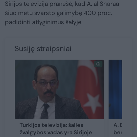
Sirijos televizija pranešė, kad A. al Sharaa
šiuo metu svarsto galimybę 400 proc.
padidinti atlyginimus šalyje.
Susiję straipsniai
Turkijos televizija: šalies
A. Blink
žvalgybos vadas yra Sirijoje
bendrada