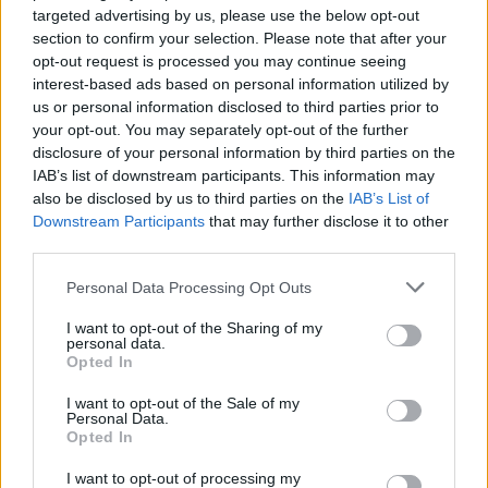
targeted advertising by us, please use the below opt-out
Lrytas.lt
section to confirm your selection. Please note that after your
opt-out request is processed you may continue seeing
interest-based ads based on personal information utilized by
Kamerūno prezidentas Paulas Biya,
us or personal information disclosed to third parties prior to
laikomas seniausiu šiuo metu pareigas
your opt-out. You may separately opt-out of the further
einančiu valstybės vadovu pasaulyje, jau
disclosure of your personal information by third parties on the
IAB’s list of downstream participants. This information may
du mėnesius yra išvykęs iš šalies. Tai
also be disclosed by us to third parties on the
IAB’s List of
sukėlė naujų klausimų dėl 93 metų lyderio
Downstream Participants
that may further disclose it to other
sveikatos būklės, praneša portalas „ABC
third parties.
News“.
Personal Data Processing Opt Outs
I want to opt-out of the Sharing of my
personal data.
Opted In
I want to opt-out of the Sale of my
Personal Data.
Opted In
I want to opt-out of processing my