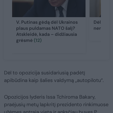
V. Putinas gėdą dėl Ukrainos
Dėl J. B
plaus puldamas NATO šalį?
neramina
Atskleidė, kada – didžiausia
grėsmė
(12)
Dėl to opozicija susidariusią padėtį
apibūdina kaip šalies valdymą „autopilotu“.
Opozicijos lyderis Issa Tchiroma Bakary,
praėjusių metų lapkritį prezidento rinkimuose
užėmęs antrąją vietą ir anksčiau buvęs P.