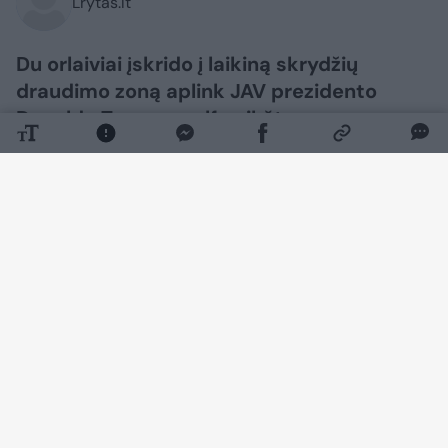
Lrytas.lt
Du orlaiviai įskrido į laikiną skrydžių
draudimo zoną aplink JAV prezidento
Donaldo Trumpo golfo aikštyną
Bedminsteryje Naujojo Džersio valstijoje.
Juos sekmadienį perėmė ir iš uždarytos
oro erdvės išlydėjo „F-16“ naikintuvai,
pranešė už tai atsakinga karinė vadavietė
(NORAD).