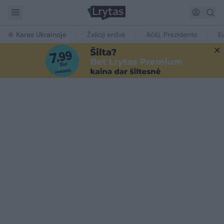
Karas Ukrainoje
Žalioji erdvė
Ačiū, Prezidente
E