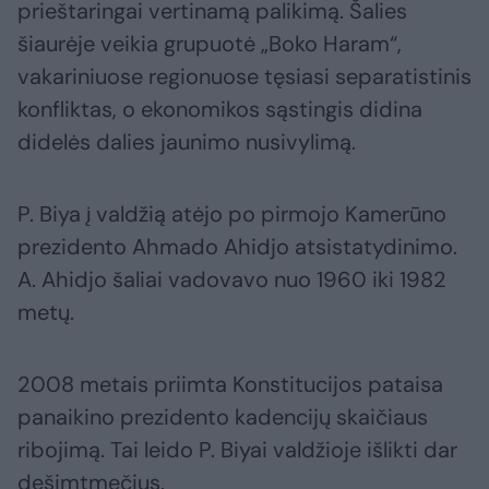
prieštaringai vertinamą palikimą. Šalies
šiaurėje veikia grupuotė „Boko Haram“,
vakariniuose regionuose tęsiasi separatistinis
konfliktas, o ekonomikos sąstingis didina
didelės dalies jaunimo nusivylimą.
P. Biya į valdžią atėjo po pirmojo Kamerūno
prezidento Ahmado Ahidjo atsistatydinimo.
A. Ahidjo šaliai vadovavo nuo 1960 iki 1982
metų.
2008 metais priimta Konstitucijos pataisa
panaikino prezidento kadencijų skaičiaus
ribojimą. Tai leido P. Biyai valdžioje išlikti dar
dešimtmečius.