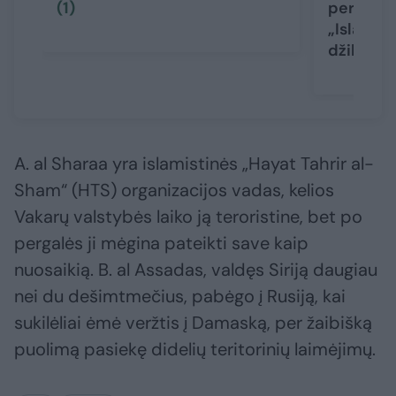
(1)
per krizę
„Islamo 
džihadis
A. al Sharaa yra islamistinės „Hayat Tahrir al-
Sham“ (HTS) organizacijos vadas, kelios
Vakarų valstybės laiko ją teroristine, bet po
pergalės ji mėgina pateikti save kaip
nuosaikią. B. al Assadas, valdęs Siriją daugiau
nei du dešimtmečius, pabėgo į Rusiją, kai
sukilėliai ėmė veržtis į Damaską, per žaibišką
puolimą pasiekę didelių teritorinių laimėjimų.