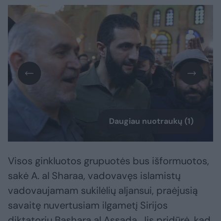
Daugiau nuotraukų (1)
Visos ginkluotos grupuotės bus išformuotos,
sakė A. al Sharaa, vadovavęs islamistų
vadovaujamam sukilėlių aljansui, praėjusią
savaitę nuvertusiam ilgametį Sirijos
diktatorių Basharą al Assadą. Jis pridūrė, kad