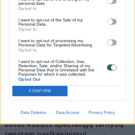
personal data.
Opted In
I want to opt-out of the Sale of my
Personal Data.
Opted In
I want to opt-out of processing my
Personal Data for Targeted Advertising.
Opted In
I want to opt-out of Collection, Use,
Retention, Sale, and/or Sharing of my
Personal Data that Is Unrelated with the
Purposes for which it was collected.
Opted Out
CONFIRM
Pasaulis
Įvykiai
Data Deletion
Data Access
Privacy Policy
„Die Zeit“: Vokietijoje užkirstas
kelias Rusijos specialiųjų tarnybų
rengtam pasikėsinimui