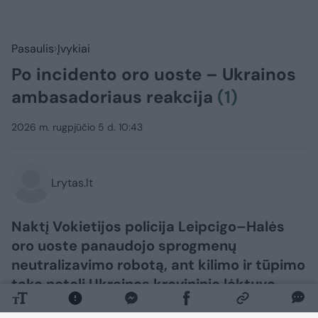
Pasaulis
Įvykiai
Po incidento oro uoste – Ukrainos
ambasadoriaus reakcija
(1)
2026 m. rugpjūčio 5 d. 10:43
Lrytas.lt
Naktį Vokietijos policija Leipcigo–Halės
oro uoste panaudojo sprogmenų
neutralizavimo robotą, ant kilimo ir tūpimo
tako netoli Ukrainos krovininio lėktuvo
pastebėjusi droną. Incidentą, kuris sukėlė