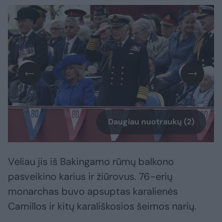
Daugiau nuotraukų (2)
Vėliau jis iš Bakingamo rūmų balkono
pasveikino karius ir žiūrovus. 76-erių
monarchas buvo apsuptas karalienės
Camillos ir kitų karališkosios šeimos narių.