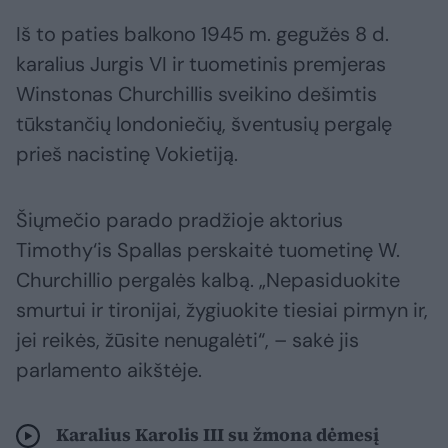
Iš to paties balkono 1945 m. gegužės 8 d.
karalius Jurgis VI ir tuometinis premjeras
Winstonas Churchillis sveikino dešimtis
tūkstančių londoniečių, šventusių pergalę
prieš nacistinę Vokietiją.
Šiųmečio parado pradžioje aktorius
Timothy‘is Spallas perskaitė tuometinę W.
Churchillio pergalės kalbą. „Nepasiduokite
smurtui ir tironijai, žygiuokite tiesiai pirmyn ir,
jei reikės, žūsite nenugalėti“, – sakė jis
parlamento aikštėje.
Karalius Karolis III su žmona dėmesį