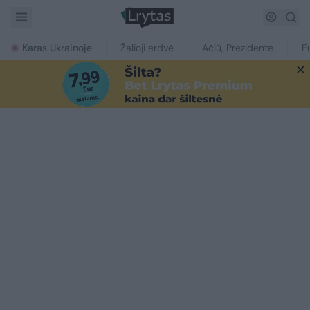
Karas Ukrainoje
Žalioji erdvė
Ačiū, Prezidente
E