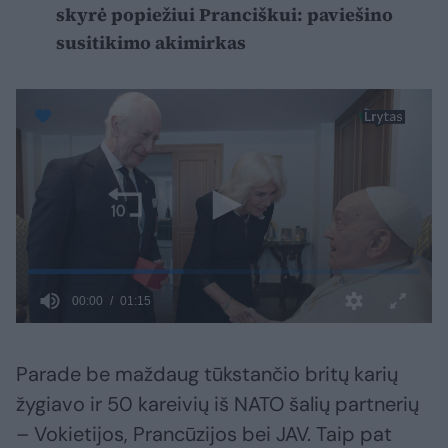
skyrė popiežiui Pranciškui: paviešino
susitikimo akimirkas
Parade be maždaug tūkstančio britų karių
žygiavo ir 50 kareivių iš NATO šalių partnerių
– Vokietijos, Prancūzijos bei JAV. Taip pat