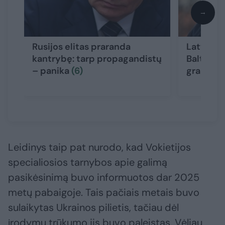
→
Rusijos elitas praranda
Latvijai 
kantrybę: tarp propagandistų
Baltarus
– panika
(6)
grasinim
Leidinys taip pat nurodo, kad Vokietijos
specialiosios tarnybos apie galimą
pasikėsinimą buvo informuotos dar 2025
metų pabaigoje. Tais pačiais metais buvo
sulaikytas Ukrainos pilietis, tačiau dėl
įrodymų trūkumo jis buvo paleistas. Vėliau,