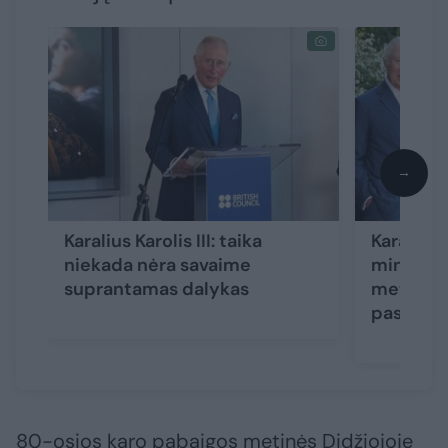
→
Karalius Karolis III: taika
Karalius K
niekada nėra savaime
mini 20-
suprantamas dalykas
metines:
pasmerk
80-osios karo pabaigos metinės Didžiojoje