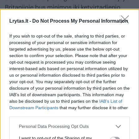
Britanijoje bus minimos iki ketvirtadienio.
Lrytas.lt -
Do Not Process My Personal Information
Karalius Karolis III
Didžioji Britanija
Londonas
Rodyti daugiau žymių
If you wish to opt-out of the sale, sharing to third parties, or
processing of your personal or sensitive information for
targeted advertising by us, please use the below opt-out
section to confirm your selection. Please note that after your
opt-out request is processed you may continue seeing
Komentuoti po šiuo straipsniu
interest-based ads based on personal information utilized by
us or personal information disclosed to third parties prior to
Komentuoti gali tik Lrytas registruoti vartotojai.
your opt-out. You may separately opt-out of the further
Prisijunkite prie registruotų vartotojų
disclosure of your personal information by third parties on the
IAB’s list of downstream participants. This information may
bendruomenės ir bendraukite komentaruose!
also be disclosed by us to third parties on the
IAB’s List of
Downstream Participants
that may further disclose it to other
third parties.
Rodyti komentarus
Personal Data Processing Opt Outs
Prisijungti komentatoriams
I want to opt-out of the Sharing of my