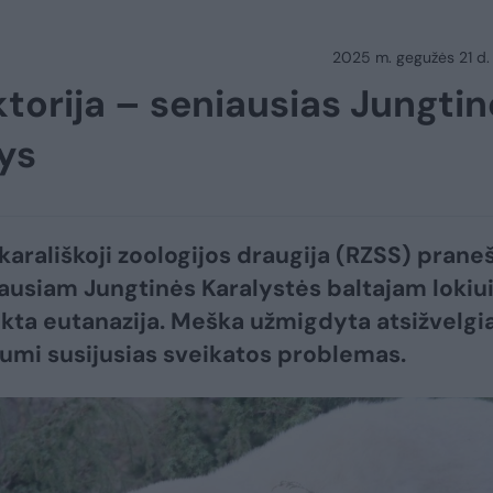
2025 m. gegužės 21 d.
torija – seniausias Jungtin
kys
 karališkoji zoologijos draugija (RZSS) prane
ausiam Jungtinės Karalystės baltajam lokiu
ikta eutanazija. Meška užmigdyta atsižvelgi
iumi susijusias sveikatos problemas.