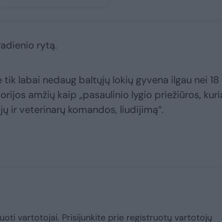
adienio rytą.
tik labai nedaug baltųjų lokių gyvena ilgau nei 18
rijos amžių kaip „pasaulinio lygio priežiūros, kuri
ų ir veterinarų komandos, liudijimą“.
uoti vartotojai. Prisijunkite prie registruotų vartotojų