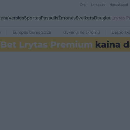
Orai
Lrytas.tv
Horoskopai
iena
Verslas
Sportas
Pasaulis
Žmonės
Sveikata
Daugiau
Lrytas 
e
Europos burės 2026
Gyvenu, ne skrolinu
Darbo ske