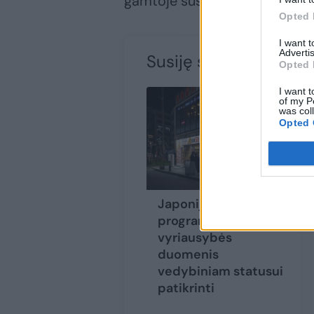
gamtoje susiduria šie nuosta
Opted 
I want 
Advertis
Susiję straipsniai
Opted 
I want t
of my P
was col
Opted 
Japonijos pažinčių
programėlė naudoja
vyriausybės
duomenis
vedybiniam statusui
patikrinti