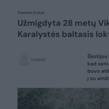
Pasaulis
Įvykiai
Užmigdyta 28 metų Vik
Karalystės baltasis lo
Škotijos
Lrytas.lt
kad seni
buvo atl
į su amž