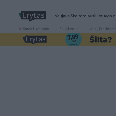
Naujausi
Skaitomiausi
Lietuvos d
Karas Ukrainoje
Žalioji erdvė
Ačiū, Prezident