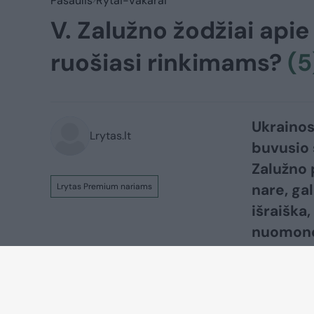
Pasaulis
Rytai-Vakarai
V. Zalužno žodžiai api
ruošiasi rinkimams?
(5
Ukrainos
Lrytas.lt
buvusio 
Zalužno 
nare, ga
Lrytas Premium nariams
išraiška,
nuomonę 
diena“ i
ministra