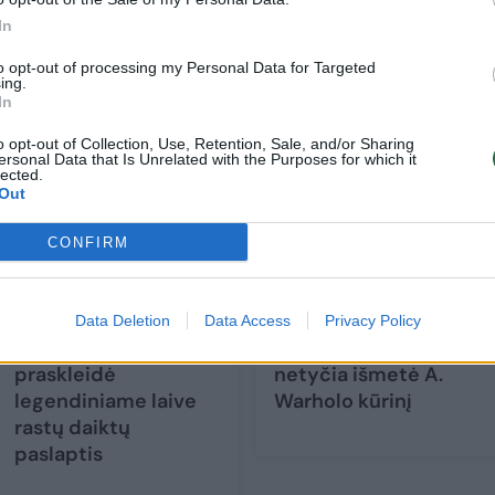
būs gyvūnai“, – sakė RZSS vadovas Davidas Field
In
to opt-out of processing my Personal Data for Targeted
ing.
In
o opt-out of Collection, Use, Retention, Sale, and/or Sharing
ersonal Data that Is Unrelated with the Purposes for which it
lected.
Out
CONFIRM
Daiktai iš „Titaniko“
Rotušė
Data Deletion
Data Access
Privacy Policy
gyvena slaptai:
Nyderlanduose
praskleidė
netyčia išmetė A.
legendiniame laive
Warholo kūrinį
rastų daiktų
paslaptis