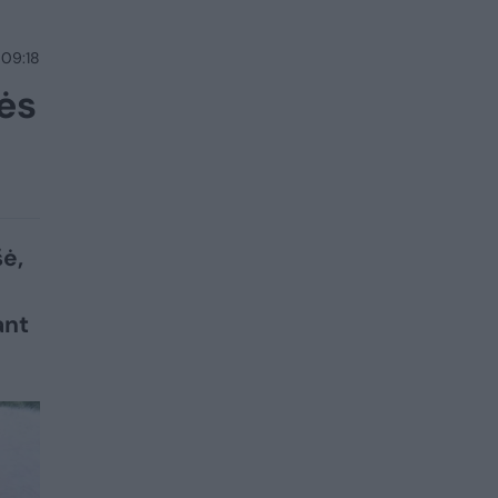
 09:18
ės
šė,
i
ant