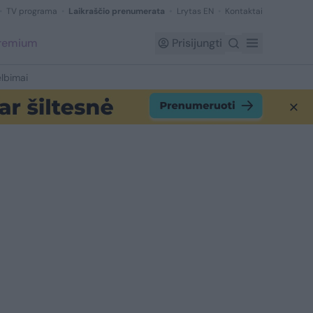
TV programa
Laikraščio prenumerata
Lrytas EN
Kontaktai
Premium
Prisijungti
lbimai