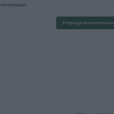
omentaruose!
Prisijungti komentatoria