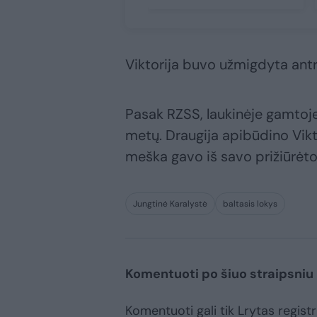
Viktorija buvo užmigdyta antr
Pasak RZSS, laukinėje gamtoje 
metų. Draugija apibūdino Vikto
meška gavo iš savo prižiūrėtoj
Jungtinė Karalystė
baltasis lokys
Komentuoti po šiuo straipsniu
Komentuoti gali tik Lrytas registr