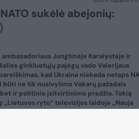
2026 m. rugpjūčio 5 d.
e NATO sukėlė abejonių:
)
 ambasadoriaus Jungtinėje Karalystėje ir
šalies ginkluotųjų pajėgų vado Valerijaus
pareiškimas, kad Ukraina niekada netaps N
li būti ne tik nusivylimo Vakarų pažadais
 bet ir politinio įsitvirtinimo pradžia. Tokią
„Lietuvos ryto“ televizijos laidoje „Nauja
šsakė ambasadorius, buvęs užsienio reikalų
s daktaras Antanas Valionis.