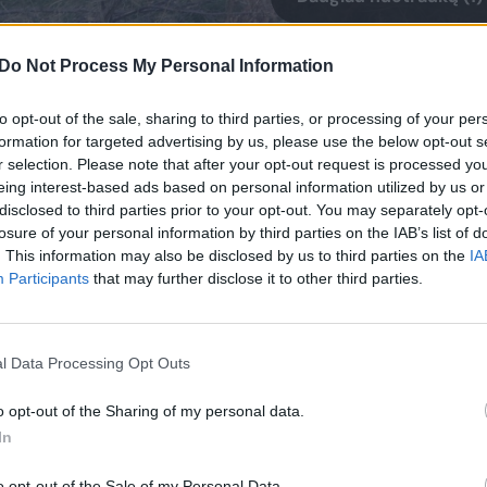
Do Not Process My Personal Information
ma geriatrinė priežiūra RZSS Hailando laukinės
 Laukinės gamtos apsaugos labdaros organizacijo
to opt-out of the sale, sharing to third parties, or processing of your per
formation for targeted advertising by us, please use the below opt-out s
rinti, įvertinę jos gyvenimo kokybę ir gerovę.
r selection. Please note that after your opt-out request is processed y
eing interest-based ads based on personal information utilized by us or
disclosed to third parties prior to your opt-out. You may separately opt-
oko zoologijos sode Vokietijoje 1996 m. gruodį, pi
losure of your personal information by third parties on the IAB’s list of
m. Olborgo zoologijos sode Danijoje – patelę, var
. This information may also be disclosed by us to third parties on the
IA
Participants
that may further disclose it to other third parties.
kelta į Hailando laukinės gamtos parką ir atsive
ir Brodį 2021-aisiais.
l Data Processing Opt Outs
egėti, kaip ji užaugino du didelius, sveikus vyruči
o opt-out of the Sharing of my personal data.
os organizacijos komandoms ir šimtams tūkstan
In
šeimą ir sužinoti daugiau apie grėsmes, su kuriom
o opt-out of the Sale of my Personal Data.