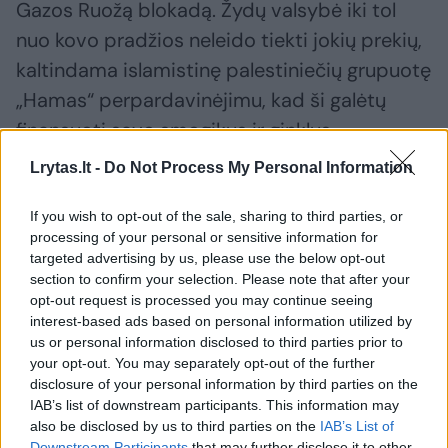
Gazos Ruožą blokadą. Žydų valsybė iki tol
nuo kovo pradžios neleido tiekti jokių prekių,
kaltindama islamistinę palestiniečių grupuotę
„Hamas“ perpardavinėjimu, kad ši galėtų
finansuoti savo smogikus ir ginklus.
Lrytas.lt -
Do Not Process My Personal Information
Jungtinės Tautos (JT) ir pagalbos
If you wish to opt-out of the sale, sharing to third parties, or
organizacijos įspėja apie badą Gazos Ruože.
processing of your personal or sensitive information for
Pagalbos darbuotojai sako, kad šią savaitę į
targeted advertising by us, please use the below opt-out
section to confirm your selection. Please note that after your
Gazos Ruožą atvykusio pagalbos kiekio toli
opt-out request is processed you may continue seeing
gražu nepakanka, jog būtų galima palengvinti
interest-based ads based on personal information utilized by
gyventojų patiriamas kančias. Jie taip pat
us or personal information disclosed to third parties prior to
your opt-out. You may separately opt-out of the further
kalba apie sunkumus skirstant pagalbos
disclosure of your personal information by third parties on the
prekes.
IAB’s list of downstream participants. This information may
also be disclosed by us to third parties on the
IAB’s List of
Downstream Participants
that may further disclose it to other