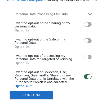
third parties.
Susiję straipsniai
Personal Data Processing Opt Outs
I want to opt-out of the Sharing of my
personal data.
Opted In
I want to opt-out of the Sale of my
Personal Data.
Opted In
I want to opt-out of processing my
Personal Data for Targeted Advertising.
Opted In
Iš Izraelio – kritika Europos
Įtariama
I want to opt-out of Collection, Use,
valstybėms: dalis kaltės dėl
JAV ​​dar
Retention, Sale, and/or Sharing of my
Personal Data that Is Unrelated with the
Vašingtone nužudytų
apkaltin
Purposes for which it was collected.
Opted Out
diplomatų tenka jums
CONFIRM