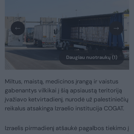
Daugiau nuotraukų (1)
Miltus, maistą, medicinos įrangą ir vaistus
gabenantys vilkikai į šią apsiaustą teritoriją
įvažiavo ketvirtadienį, nurodė už palestiniečių
reikalus atsakinga Izraelio institucija COGAT.
Izraelis pirmadienį atšaukė pagalbos tiekimo į