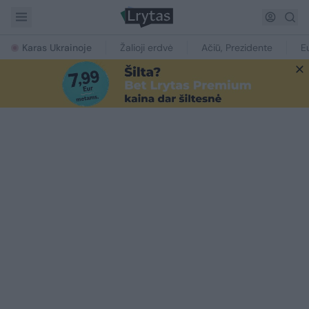
Karas Ukrainoje
Žalioji erdvė
Ačiū, Prezidente
E