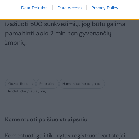
Data Deletion
Data Access
Privacy Policy
JT teigia, kad į Gazos Ruožą kasdien turi
įvažiuoti 500 sunkvežimių, jog būtų galima
pamaitinti apie 2 mln. ten gyvenančių
žmonių.
Gazos Ruožas
Palestina
Humanitarinė pagalba
Rodyti daugiau žymių
Komentuoti po šiuo straipsniu
Komentuoti gali tik Lrytas registruoti vartotojai.