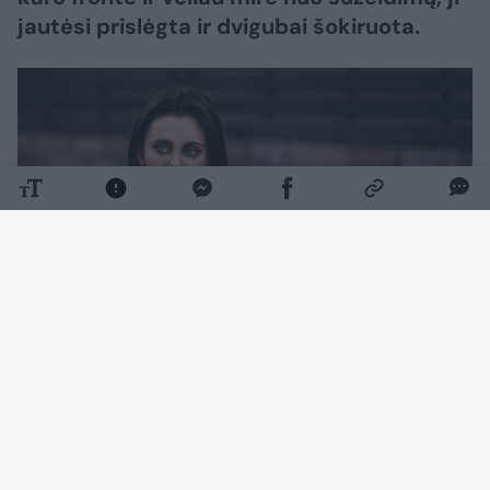
jautėsi prislėgta ir dvigubai šokiruota.
Daugiau nuotraukų (1)
Ji ne tik nežinojo, kad jos tėvas Jurijus įstojo į
kariuomenę, bet ir nebuvo informuota, jog jis
vedė likus vos dviem dienoms iki išsiuntimo į