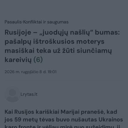
Pasaulis
Konfliktai ir saugumas
Rusijoje – „juodųjų našlių“ bumas:
pašalpų ištroškusios moterys
masiškai teka už žūti siunčiamų
kareivių
(6)
2026 m. rugpjūčio 8 d. 19:01
Lrytas.lt
Kai Rusijos kariškiai Marijai pranešė, kad
jos 59 metų tėvas buvo nušautas Ukrainos
karo fronte ir vėliau mirė nuo sužeidimų, ji