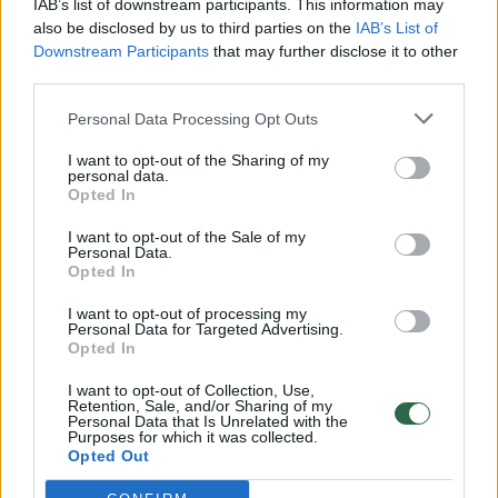
IAB’s list of downstream participants. This information may
also be disclosed by us to third parties on the
IAB’s List of
Downstream Participants
that may further disclose it to other
third parties.
Personal Data Processing Opt Outs
I want to opt-out of the Sharing of my
→
personal data.
Opted In
I want to opt-out of the Sale of my
Iranui pradėjus masinę ataką
„Fox New
Personal Data.
Opted In
– pirmosios žinios iš Izraelio:
kad buvo
yra sužeistųjų, smūgių
informuo
I want to opt-out of processing my
sulaukė ir Teheranas
(23)
smūgius 
Personal Data for Targeted Advertising.
Opted In
I want to opt-out of Collection, Use,
Retention, Sale, and/or Sharing of my
Personal Data that Is Unrelated with the
Purposes for which it was collected.
Opted Out
Pakistano ministras pirmininkas Shehbazas