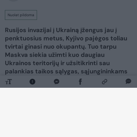
Nuolat pildoma
Rusijos invazijai į Ukrainą įžengus jau į
penktuosius metus, Kyjivo pajėgos toliau
tvirtai ginasi nuo okupantų. Tuo tarpu
Maskva siekia užimti kuo daugiau
Ukrainos teritorijų ir užsitikrinti sau
palankias taikos sąlygas, sąjungininkams
siekiant skubiai užbaigti karą.​​​​​​​​​​​​​​​​​​​​​​​​​​​