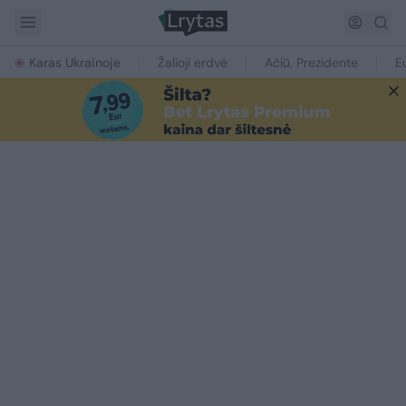
Karas Ukrainoje
Žalioji erdvė
Ačiū, Prezidente
E