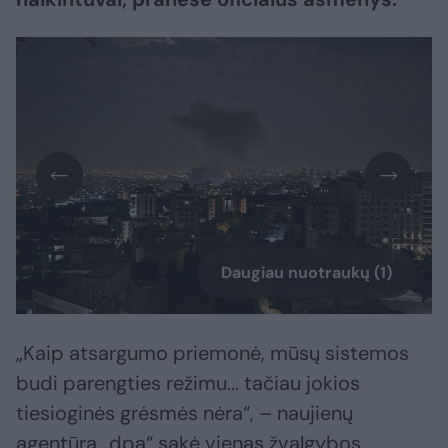
Daugiau nuotraukų (1)
„Kaip atsargumo priemonė, mūsų sistemos
budi parengties režimu... tačiau jokios
tiesioginės grėsmės nėra“, – naujienų
agentūra „dpa“ sakė vienas žvalgybos