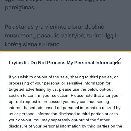
pareigūnas.
Pakistanas yra vienintelė branduolinė
musulmonų pasaulio valstybė, turinti ilgą ir
korėtą sieną su Irano.
Be to, baiminantis smurtinių išpuolių ar
Lrytas.lt -
Do Not Process My Personal Information
protestų, Pakistano valdžia sustiprino
If you wish to opt-out of the sale, sharing to third parties, or
Jungtinių Valstijų ambasados Islamabade ir
processing of your personal or sensitive information for
kituose miestuose veikiančių JAV
targeted advertising by us, please use the below opt-out
section to confirm your selection. Please note that after your
diplomatinių konsulatų apsaugą.
opt-out request is processed you may continue seeing
interest-based ads based on personal information utilized by
us or personal information disclosed to third parties prior to
your opt-out. You may separately opt-out of the further
Susiję straipsniai
disclosure of your personal information by third parties on the