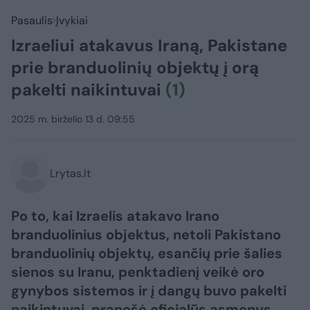
Pasaulis
Įvykiai
Izraeliui atakavus Iraną, Pakistane
prie branduolinių objektų į orą
pakelti naikintuvai
(1)
2025 m. birželio 13 d. 09:55
Lrytas.lt
Po to, kai Izraelis atakavo Irano
branduolinius objektus, netoli Pakistano
branduolinių objektų, esančių prie šalies
sienos su Iranu, penktadienį veikė oro
gynybos sistemos ir į dangų buvo pakelti
naikintuvai, pranešė oficialūs asmenys.