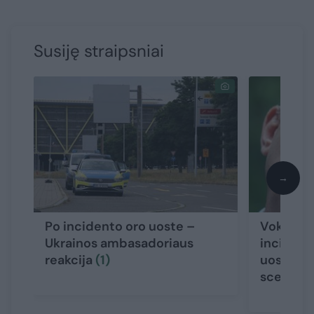
Susiję straipsniai
→
Po incidento oro uoste –
Vokietijo
Ukrainos ambasadoriaus
incident
reakcija
(1)
uoste – 
scenarij