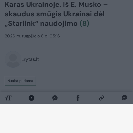
Karas Ukrainoje. Iš E. Musko –
skaudus smūgis Ukrainai dėl
„Starlink“ naudojimo
(8)
2026 m. rugpjūčio 8 d. 05:16
Lrytas.lt
Nuolat pildoma
Rusijos invazijai į Ukrainą įžengus jau į
penktuosius metus, Kyjivo pajėgos toliau
tvirtai ginasi nuo okupantų. Tuo tarpu
Maskva siekia užimti kuo daugiau
Ukrainos teritorijų ir užsitikrinti sau