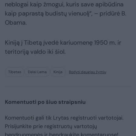
neblogai kaip žmogui, kuris save apibūdina
kaip paprastą budistų vienuolį“, – pridūrė B.
Obama.
Kiniją į Tibetą įvedė kariuomenę 1950 m. ir
teritoriją valdo iki šiol.
Tibetas
Dalai Lama
Kinija
Rodyti daugiau žymių
Komentuoti po šiuo straipsniu
Komentuoti gali tik Lrytas registruoti vartotojai.
Prisijunkite prie registruotų vartotojų
bendruomenės ir bendraukite komentaruose!