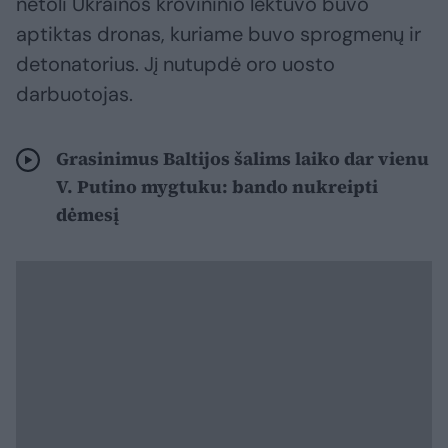
netoli Ukrainos krovininio lėktuvo buvo
aptiktas dronas, kuriame buvo sprogmenų ir
detonatorius. Jį nutupdė oro uosto
darbuotojas.
Grasinimus Baltijos šalims laiko dar vienu
V. Putino mygtuku: bando nukreipti
dėmesį