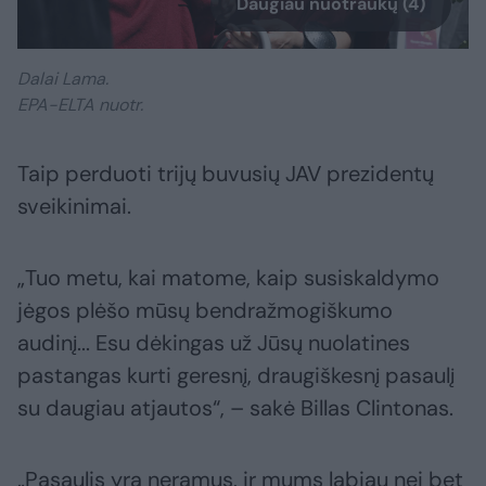
Daugiau nuotraukų (4)
Dalai Lama.
EPA-ELTA nuotr.
Taip perduoti trijų buvusių JAV prezidentų
sveikinimai.
„Tuo metu, kai matome, kaip susiskaldymo
jėgos plėšo mūsų bendražmogiškumo
audinį... Esu dėkingas už Jūsų nuolatines
pastangas kurti geresnį, draugiškesnį pasaulį
su daugiau atjautos“, – sakė Billas Clintonas.
„Pasaulis yra neramus, ir mums labiau nei bet