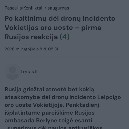
Pasaulis
Konfliktai ir saugumas
Po kaltinimų dėl dronų incidento
Vokietijos oro uoste – pirma
Rusijos reakcija
(4)
2026 m. rugpjūčio 8 d. 05:31
Lrytas.lt
Rusija griežtai atmetė bet kokią
atsakomybę dėl dronų incidento Leipcigo
oro uoste Vokietijoje. Penktadienį
išplatintame pareiškime Rusijos
ambasada Berlyne teigė esanti
„sunerimus dėl naujos antirusiškos