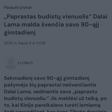
Pasaulis
Įvykiai
„Paprastas budistų vienuolis“ Dalai
Lama malda švenčia savo 90-ąjį
gimtadienį
2025 m. liepos 6 d. 07:38
Lrytas.lt
Sekmadienį savo 90-ąjį gimtadienį
pažymėjo šių paprastai nešvenčiantis
Dalai Lama, vadinantis save „paprastu
budistų vienuoliu.“ Jis meldėsi už taiką, po
to, kai Kinija pareikalavo turėti lemiamą
žodį sprendžiant, kas taps Tibeto dvasinio