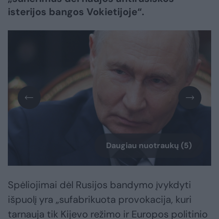
isterijos bangos Vokietijoje“.
Daugiau nuotraukų (5)
Spėliojimai dėl Rusijos bandymo įvykdyti
išpuolį yra „sufabrikuota provokacija, kuri
tarnauja tik Kijevo režimo ir Europos politinio