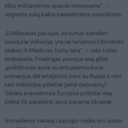
elito militaristinio sparno interesams“, –
teigiama rusų kalba paskelbtame pareiškime.
„Didžiausias pavojus, su kuriuo šiandien
susiduria Vokietija, yra ne tariamos hibridinės
atakos iš Maskvos, kurių nėra“, – rašė toliau
ambasada. Priešingai, pavojus esą glūdi
„politikuose, kurie su entuziazmu kuria
scenarijus dėl artėjančio karo su Rusija ir nori,
kad Vokietijos piliečiai jame dalyvautų“.
Tokiais pranešimais Europos politikai esą
siekia tik pateisinti savo paramą Ukrainai.
Antradienio vakarą Leipcigo-Halės oro uoste