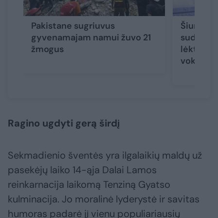
Pakistane sugriuvus
Šiurpi ne
gyvenamajam namui žuvo 21
sudužo i
žmogus
lėktuvas,
vokiečia
Ragino ugdyti gerą širdį
Sekmadienio šventės yra ilgalaikių maldų už
pasekėjų laiko 14-ąja Dalai Lamos
reinkarnacija laikomą Tenziną Gyatso
kulminacija. Jo moralinė lyderystė ir savitas
humoras padarė jį vienu populiariausių