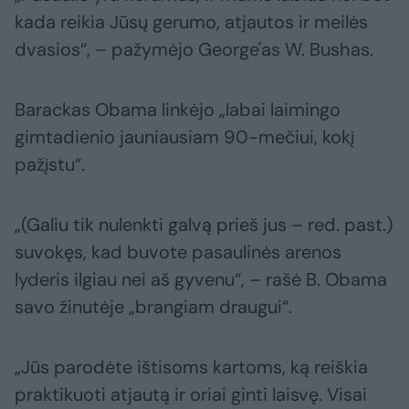
kada reikia Jūsų gerumo, atjautos ir meilės
dvasios“, – pažymėjo George'as W. Bushas.
Barackas Obama linkėjo „labai laimingo
gimtadienio jauniausiam 90-mečiui, kokį
pažįstu“.
„(Galiu tik nulenkti galvą prieš jus – red. past.)
suvokęs, kad buvote pasaulinės arenos
lyderis ilgiau nei aš gyvenu“, – rašė B. Obama
savo žinutėje „brangiam draugui“.
„Jūs parodėte ištisoms kartoms, ką reiškia
praktikuoti atjautą ir oriai ginti laisvę. Visai