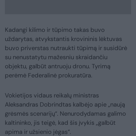
Kadangi kilimo ir tūpimo takas buvo
uždarytas, atvykstantis krovininis lėktuvas
buvo priverstas nutraukti tūpimą ir susidūrė
su nenustatytu mažesniu skraidančiu
objektu, galbūt antruoju dronu. Tyrimą
perėmė Federalinė prokuratūra.
Vokietijos vidaus reikalų ministras
Aleksandras Dobrindtas kalbėjo apie „naują
grėsmės scenarijų“. Nenurodydamas galimo
kaltininko, jis teigė, kad šis įvykis „galbūt
apima ir užsienio jėgas“.