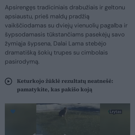
Apsirengęs tradiciniais drabužiais ir geltonu
apsiaustu, prieš maldų pradžią
vaikščiodamas su dviejų vienuolių pagalba ir
šypsodamasis tūkstančiams pasekėjų savo
žymiąja šypsena, Dalai Lama stebėjo
dramatišką šokių trupes su cimbolais
pasirodymą.
Keturkojo žūklė rezultatų neatnešė:
pamatykite, kas pakišo koją