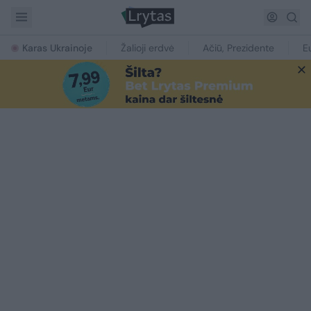
Karas Ukrainoje
Žalioji erdvė
Ačiū, Prezidente
E