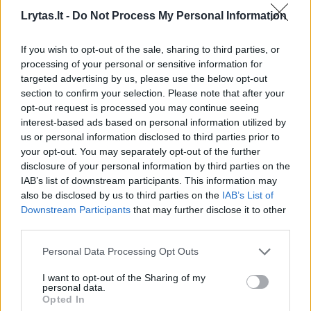
Lrytas.lt -
Do Not Process My Personal Information
Taivano prezidentas Lai Ching-te,
vadovaujantis salai, kurią Kinija laiko savo
If you wish to opt-out of the sale, sharing to third parties, or
teritorijos dalimi ir grasina užimti jėga,
processing of your personal or sensitive information for
targeted advertising by us, please use the below opt-out
ceremonijoje perskaitytame sveikinime sakė,
section to confirm your selection. Please note that after your
kad Dalai Lamos pavyzdys „rezonuoja su
opt-out request is processed you may continue seeing
visais, kurie brangina laisvę, demokratiją ir
interest-based ads based on personal information utilized by
us or personal information disclosed to third parties prior to
pagarbą žmogaus teisėms“.
your opt-out. You may separately opt-out of the further
disclosure of your personal information by third parties on the
IAB’s list of downstream participants. This information may
Indijoje vykusios šventės metu
also be disclosed by us to third parties on the
IAB’s List of
perskaitytame sveikinime JAV valstybės
Downstream Participants
that may further disclose it to other
third parties.
sekretorius Marco Rubio pareiškė, kad
Vašingtonas yra „pasiryžęs skatinti pagarbą
Personal Data Processing Opt Outs
tibetiečių žmogaus teisėms ir pagrindinėms
I want to opt-out of the Sharing of my
personal data.
laisvėms“.
Opted In