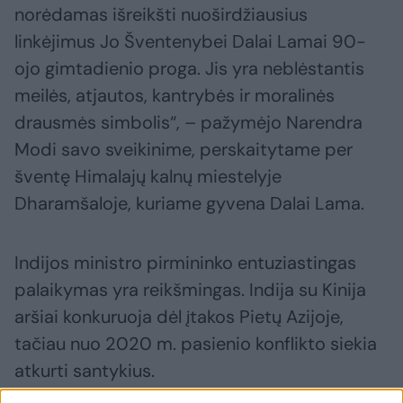
norėdamas išreikšti nuoširdžiausius
linkėjimus Jo Šventenybei Dalai Lamai 90-
ojo gimtadienio proga. Jis yra neblėstantis
meilės, atjautos, kantrybės ir moralinės
drausmės simbolis“, – pažymėjo Narendra
Modi savo sveikinime, perskaitytame per
šventę Himalajų kalnų miestelyje
Dharamšaloje, kuriame gyvena Dalai Lama.
Indijos ministro pirmininko entuziastingas
palaikymas yra reikšmingas. Indija su Kinija
aršiai konkuruoja dėl įtakos Pietų Azijoje,
tačiau nuo 2020 m. pasienio konflikto siekia
atkurti santykius.