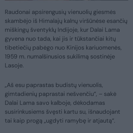
Raudonai apsirengusių vienuolių giesmės
skambėjo iš Himalajų kalnų viršūnėse esančių
miškingų šventyklų Indijoje, kur Dalai Lama
gyvena nuo tada, kai jis ir tūkstančiai kitų
tibetiečių pabėgo nuo Kinijos kariuomenės,
1959 m. numalšinusios sukilimą sostinėje
Lasoje.
„Aš esu paprastas budistų vienuolis,
gimtadienių paprastai nešvenčiu“, – sakė
Dalai Lama savo kalboje, dėkodamas
susirinkusiems švęsti kartu su, išnaudojant
tai kaip progą „ugdyti ramybę ir atjautą“.