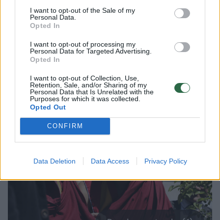
I want to opt-out of the Sale of my
Personal Data.
„Mes remiame pastangas išsaugoti tibetiečių
Opted In
savitą kalbinį, kultūrinį ir religinį paveldą,
I want to opt-out of processing my
įskaitant jų teisę laisvai rinktis ir gerbti
Personal Data for Targeted Advertising.
Opted In
religinius lyderius be jokio kišimosi“, –
I want to opt-out of Collection, Use,
pažymėjo M. Rubio.
Retention, Sale, and/or Sharing of my
Personal Data that Is Unrelated with the
Purposes for which it was collected.
Opted Out
CONFIRM
Data Deletion
Data Access
Privacy Policy