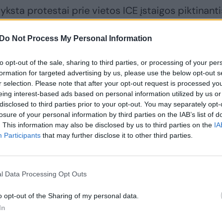
yksta protestai prie vietos ICE įstaigos piktinanti
ijomis prieš nelegalius migrantus.
Do Not Process My Personal Information
os metu mieste vyko didelių susirėmimų ypač dė
to opt-out of the sale, sharing to third parties, or processing of your per
egužę policija nužudė George’ą Floydą.
formation for targeted advertising by us, please use the below opt-out s
r selection. Please note that after your opt-out request is processed y
eing interest-based ads based on personal information utilized by us or
disclosed to third parties prior to your opt-out. You may separately opt-
losure of your personal information by third parties on the IAB’s list of
. This information may also be disclosed by us to third parties on the
IA
Participants
that may further disclose it to other third parties.
l Data Processing Opt Outs
o opt-out of the Sharing of my personal data.
In
Šeštadienį Gazos
D. Trumpas nurodė