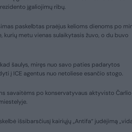
prezidento įgaliojimų ribų.
imas paskelbtas praėjus kelioms dienoms po mir
e, kurių metu vienas sulaikytasis žuvo, o du buvo
a, kad šaulys, miręs nuo savo paties padarytos
yti į ICE agentus nuo netoliese esančio stogo.
ms savaitėms po konservatyvaus aktyvisto Čarlio
iestelyje.
skelbė išsibarsčiusį kairiųjų „Antifa“ judėjimą „vid