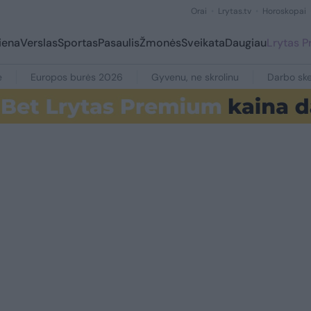
Orai
Lrytas.tv
Horoskopai
iena
Verslas
Sportas
Pasaulis
Žmonės
Sveikata
Daugiau
Lrytas 
e
Europos burės 2026
Gyvenu, ne skrolinu
Darbo ske