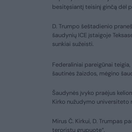
besitęsiantį teisinį ginčą dėl 
D. Trumpo šeštadienio praneš
šaudynių ICE įstaigoje Teksas
sunkiai sužeisti.
Federaliniai pareigūnai teigi
šautinės žaizdos, mėgino šaud
Šaudynės įvyko praėjus kelio
Kirko nužudymo universiteto m
Mirus Č. Kirkui, D. Trumpas pa
teroristų grupuote“.