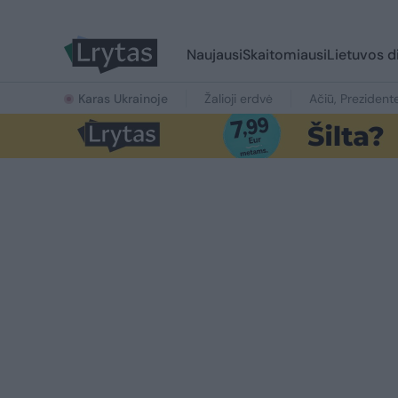
Naujausi
Skaitomiausi
Lietuvos d
Karas Ukrainoje
Žalioji erdvė
Ačiū, Prezident