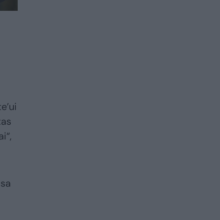
e’ui
tas
i“,
isa