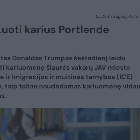
2025 m. rugsėjo 27 d.
kuoti karius Portlende
tas Donaldas Trumpas šeštadienį leido
ti kariuomenę šiaurės vakarų JAV mieste
e ir Imigracijos ir muitinės tarnybos (ICE)
e, taip toliau naudodamas kariuomenę vida
s.