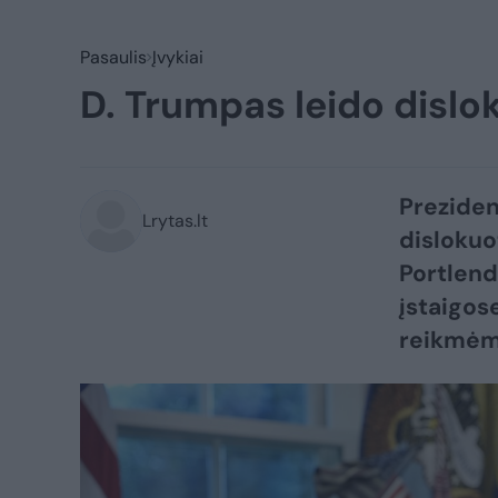
Pasaulis
Įvykiai
D. Trumpas leido dislo
Preziden
Lrytas.lt
dislokuo
Portlend
įstaigos
reikmėm