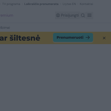
TV programa
Laikraščio prenumerata
Lrytas EN
Kontaktai
Premium
Prisijungti
lbimai