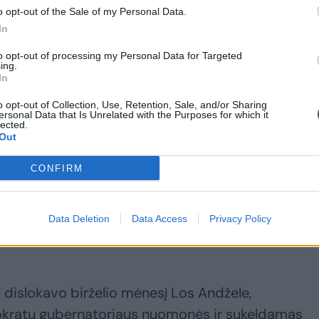
Ruože žuvo
išslaptinti duomenis
o opt-out of the Sale of my Personal Data.
mažiausiai 51
apie seniai dingusią
In
palestinietis
(1)
garsią JAV aviatorę
to opt-out of processing my Personal Data for Targeted
ing.
In
o opt-out of Collection, Use, Retention, Sale, and/or Sharing
ersonal Data that Is Unrelated with the Purposes for which it
lected.
staigose visoje šalyje, nes D. Trumpo masinės
Out
u užsimaskavę agentai suėmė tūkstančius migran
CONFIRM
liktą su vietos vadinamosiomis „prieglaudos“
Data Deletion
Data Access
Privacy Policy
rtlendu, kurio politika – nesitarti su federalinėmis
 dislokavo birželio mėnesį Los Andžele,
kratų gubernatoriaus nuomonės ir sukeldamas