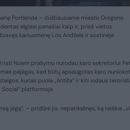
menę Portlende – didžiausiame mieste Oregono
dentas elgiasi panašiai kaip ir, prieš vietos
lizavęs kariuomenę Los Andžele ir sostinėje
risti Noem prašymu nurodau karo sekretoriui Pet
kiamas pajėgas, kad būtų apsaugotas karo nunioko
aigos, kurias puola „Antifa“ ir kiti vidaus terorista
 Social“ platformoje.
isą jėgą“, – pridūrė jis, nepatikslinęs, ką reiškia „v