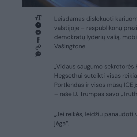
Leisdamas dislokuoti kariuo
valstijoje – respublikonų prezi
demokratų lyderių valią, mobi
Vašingtone.
„Vidaus saugumo sekretorės K
Hegsethui suteikti visas rei
Portlendas ir visos mūsų ICE įst
– rašė D. Trumpas savo „Truth
„Jei reikės, leidžiu panaudoti v
jėga“.