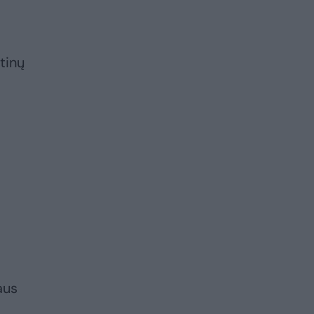
tinų
aus