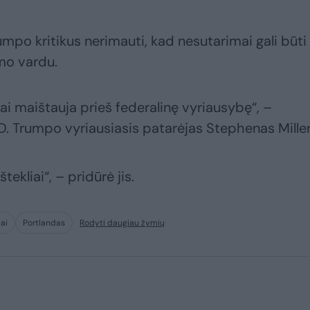
umpo kritikus nerimauti, kad nesutarimai gali būti
mo vardu.
ai maištauja prieš federalinę vyriausybę“, –
D. Trumpo vyriausiasis patarėjas Stephenas Miller
tekliai“, – pridūrė jis.
iai
Portlandas
Rodyti daugiau žymių