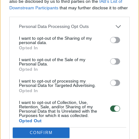
also be disclosed by us to third parties on the
IAB’s List of
santykių istoriją, Ukraina ilgą laiką buvo
Downstream Participants
that may further disclose it to other
third parties.
didžioji prašytoja, Rusija – pagrindinė
stabdytoja, o Europos NATO narės elgėsi itin
Personal Data Processing Opt Outs
atsargiai.
I want to opt-out of the Sharing of my
personal data.
Opted In
Europiečiai viena vertus kartojo, kad Ukraina,
I want to opt-out of the Sale of my
kaip ir kiekviena kita valstybė, turi teisę pati
Personal Data.
Opted In
pasirinkti savo gynybos sąjungas, įskaitant
I want to opt-out of processing my
NATO. Kita vertus, nors Rusijos nubrėžtos
Personal Data for Targeted Advertising.
Opted In
raudonosios linijos formaliai ir teisiškai
negaliojo, praktinėje politikoje į jas buvo
I want to opt-out of Collection, Use,
Retention, Sale, and/or Sharing of my
atsižvelgiama.
Personal Data that Is Unrelated with the
Purposes for which it was collected.
Opted Out
Raudonos linijos
CONFIRM