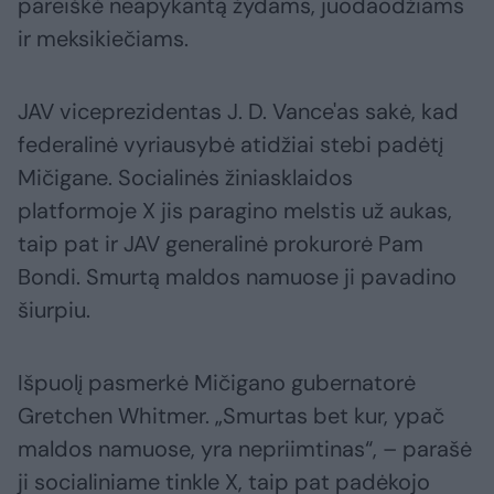
pareiškė neapykantą žydams, juodaodžiams
ir meksikiečiams.
JAV viceprezidentas J. D. Vance'as sakė, kad
federalinė vyriausybė atidžiai stebi padėtį
Mičigane. Socialinės žiniasklaidos
platformoje X jis paragino melstis už aukas,
taip pat ir JAV generalinė prokurorė Pam
Bondi. Smurtą maldos namuose ji pavadino
šiurpiu.
Išpuolį pasmerkė Mičigano gubernatorė
Gretchen Whitmer. „Smurtas bet kur, ypač
maldos namuose, yra nepriimtinas“, – parašė
ji socialiniame tinkle X, taip pat padėkojo