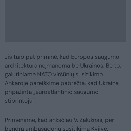
Jis taip pat priminė, kad Europos saugumo
architektūra neįmanoma be Ukrainos. Be to,
galutiniame NATO viršūnių susitikimo
Ankaroje pareiškime pabrėžta, kad Ukraina
pripažinta „euroatlantinio saugumo
stiprintoja“.
Primename, kad anksčiau V. Zalužnas, per
bendrą ambasadorių susitikimą Kyjive,