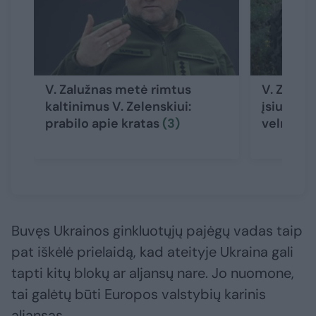
V. Zalužnas metė rimtus
V. Zelen
kaltinimus V. Zelenskiui:
įsiutino 
prabilo apie kratas
(3)
velniška
Buvęs Ukrainos ginkluotųjų pajėgų vadas taip
pat iškėlė prielaidą, kad ateityje Ukraina gali
tapti kitų blokų ar aljansų nare. Jo nuomone,
tai galėtų būti Europos valstybių karinis
aljansas.