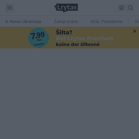
Karas Ukrainoje
Žalioji erdvė
Ačiū, Prezidente
E