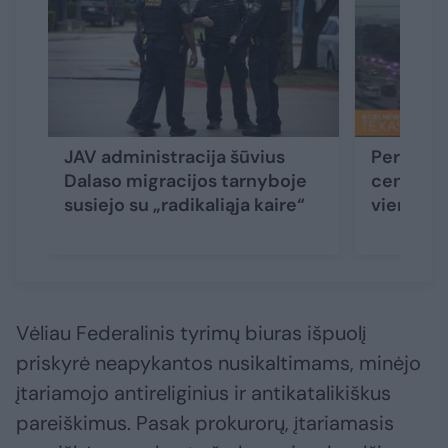
JAV administracija šūvius
Per šaud
Dalaso migracijos tarnyboje
centre du
susiejo su „radikaliąja kaire“
vienas s
Vėliau Federalinis tyrimų biuras išpuolį
priskyrė neapykantos nusikaltimams, minėjo
įtariamojo antireliginius ir antikatalikiškus
pareiškimus. Pasak prokurorų, įtariamasis