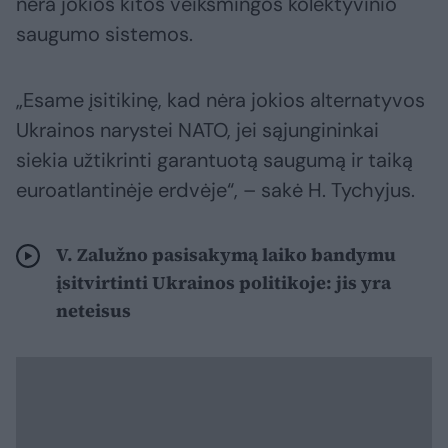
nėra jokios kitos veiksmingos kolektyvinio
saugumo sistemos.
„Esame įsitikinę, kad nėra jokios alternatyvos
Ukrainos narystei NATO, jei sąjungininkai
siekia užtikrinti garantuotą saugumą ir taiką
euroatlantinėje erdvėje“, – sakė H. Tychyjus.
V. Zalužno pasisakymą laiko bandymu
įsitvirtinti Ukrainos politikoje: jis yra
neteisus