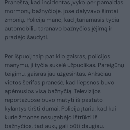
Pranešta, kad incidentas įvyko per pamaldas
mormonų bažnyčioje, jose dalyvavo šimtai
žmonių. Policija mano, kad įtariamasis tyčia
automobiliu taranavo bažnyčios įėjimą ir
pradėjo šaudyti.
Per išpuolį taip pat kilo gaisras, policijos
manymu, jį tyčia sukėlė užpuolikas. Pareigūnų
teigimu, gaisras jau užgesintas. Anksčiau
vietos šerifas pranešė, kad liepsnos buvo
apėmusios visą bažnyčią. Televizijos
reportažuose buvo matyti iš pastato
kylantys tiršti dūmai. Policija įtaria, kad kai
kurie žmonės nesugebėjo ištrūkti iš
bažnyčios, tad aukų gali būti daugiau.