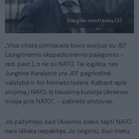
Daugiau nuotraukų (3)
„Visa citata pirmiausia buvo susijusi su JEF
(Jungtinėmis ekspedicinėmis pajėgomis –
red. past.), o ne su NATO. Tai logiška, nes
Jungtinė Karalystė yra JEF pagrindinė
valstybė ir šio formato lyderė. Kalbant apie
stojimą į NATO, šį klausimą kuruoja Ukrainos
misija prie NATO“, – pabrėžė atstovas.
Jis pažymėjo, kad Ukrainos siekis tapti NATO
nare išlieka nepakitęs. Jo teigimu, šiuo metu