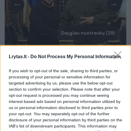
Daugiau nuotraukų (29)
V. Zalužnas savo interviu tvirtino jau ne vieną
Lrytas.lt -
Do Not Process My Personal Information
dešimtmetį girdintis pažadus dėl Ukrainos
If you wish to opt-out of the sale, sharing to third parties, or
prisijungimo prie Aljanso, tačiau esą jie ir liks
processing of your personal or sensitive information for
tik pažadais. A. Valionis su tokia išvada
targeted advertising by us, please use the below opt-out
section to confirm your selection. Please note that after your
nesutiko.
opt-out request is processed you may continue seeing
interest-based ads based on personal information utilized by
us or personal information disclosed to third parties prior to
„Jeigu atsakyčiau vienu sakiniu, manau, kad
your opt-out. You may separately opt-out of the further
jis neteisus“, – pareiškė diplomatas. Jo
disclosure of your personal information by third parties on the
IAB’s list of downstream participants. This information may
teigimu, vertinant visą NATO ir Ukrainos