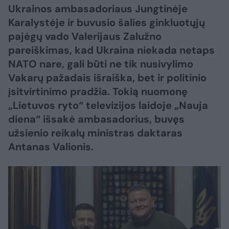
Ukrainos ambasadoriaus Jungtinėje
Karalystėje ir buvusio šalies ginkluotųjų
pajėgų vado Valerijaus Zalužno
pareiškimas, kad Ukraina niekada netaps
NATO nare, gali būti ne tik nusivylimo
Vakarų pažadais išraiška, bet ir politinio
įsitvirtinimo pradžia. Tokią nuomonę
„Lietuvos ryto“ televizijos laidoje „Nauja
diena“ išsakė ambasadorius, buvęs
užsienio reikalų ministras daktaras
Antanas Valionis.