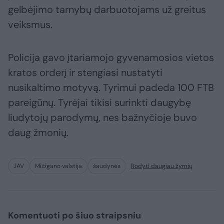
gelbėjimo tarnybų darbuotojams už greitus
veiksmus.
Policija gavo įtariamojo gyvenamosios vietos
kratos orderį ir stengiasi nustatyti
nusikaltimo motyvą. Tyrimui padeda 100 FTB
pareigūnų. Tyrėjai tikisi surinkti daugybę
liudytojų parodymų, nes bažnyčioje buvo
daug žmonių.
JAV
Mičigano valstija
šaudynės
Rodyti daugiau žymių
Komentuoti po šiuo straipsniu