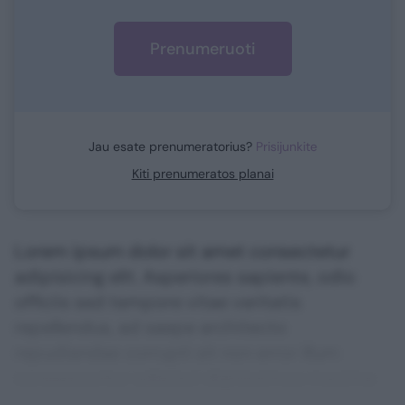
Prenumeruoti
Jau esate prenumeratorius?
Prisijunkite
Kiti prenumeratos planai
Lorem ipsum dolor sit amet consectetur
adipisicing elit. Asperiores sapiente, odio
officiis sed tempore vitae veritatis
repellendus, ad saepe architecto
repudiandae corrupti sit non error illum
consequuntur adipisci dignissimos maxime.