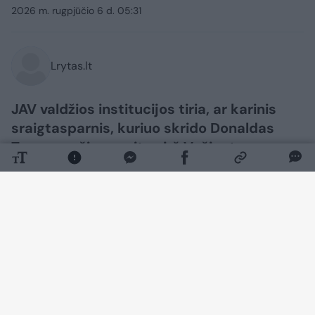
2026 m. rugpjūčio 6 d. 05:31
Lrytas.lt
JAV valdžios institucijos tiria, ar karinis
sraigtasparnis, kuriuo skrido Donaldas
Trumpas, šią savaitę virš Vašingtono
negalėjo pernelyg prisiartinti prie
keleivinio lėktuvo, nors Baltieji rūmai
trečiadienį tvirtino, kad prezidentui joks
pavojus negrėsė.