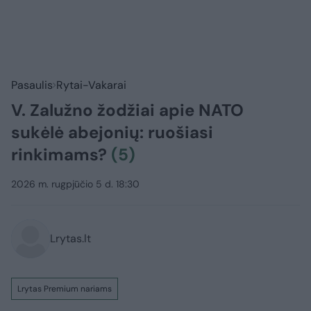
Pasaulis
Rytai-Vakarai
V. Zalužno žodžiai apie NATO
sukėlė abejonių: ruošiasi
rinkimams?
(5)
2026 m. rugpjūčio 5 d. 18:30
Lrytas.lt
Lrytas Premium nariams