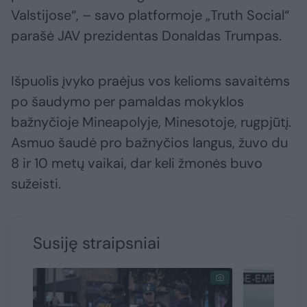
Valstijose“, – savo platformoje „Truth Social“
parašė JAV prezidentas Donaldas Trumpas.
Išpuolis įvyko praėjus vos kelioms savaitėms
po šaudymo per pamaldas mokyklos
bažnyčioje Mineapolyje, Minesotoje, rugpjūtį.
Asmuo šaudė pro bažnyčios langus, žuvo du
8 ir 10 metų vaikai, dar keli žmonės buvo
sužeisti.
Susiję straipsniai