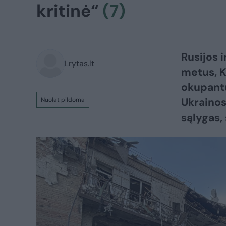
kritinė“
(7)
Rusijos i
Lrytas.lt
metus, K
okupantų
Ukrainos 
Nuolat pildoma
sąlygas, sąju