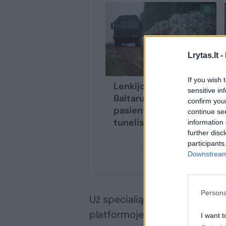
Lrytas.lt -
If you wish 
Lenkijos ir
sensitive in
Baltarusijos
confirm you
pasienyje aptiktas
continue se
tunelis
information 
further disc
participants
Downstream 
Persona
Už specialiąsias tarnybas at
platformoje „X“ paskelbė, kad į
I want t