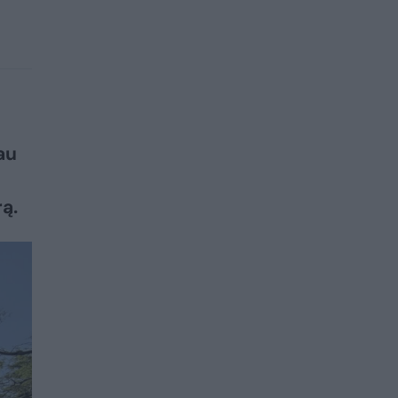
au
​​​