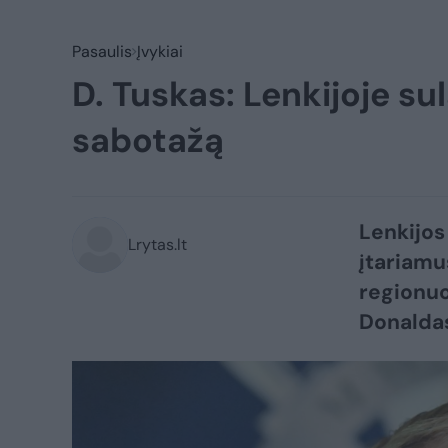
Pasaulis
Įvykiai
D. Tuskas: Lenkijoje sul
sabotažą
Lenkijos
Lrytas.lt
įtariamu
regionuo
Donaldas