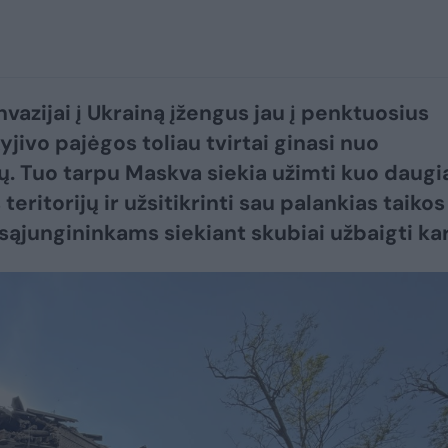
nvazijai į Ukrainą įžengus jau į penktuosius
yjivo pajėgos toliau tvirtai ginasi nuo
. Tuo tarpu Maskva siekia užimti kuo daugi
teritorijų ir užsitikrinti sau palankias taikos
ngininkams siekiant skubiai užbaigti karą.​​​​​​​​​​​​​​​​​​​​​​​​