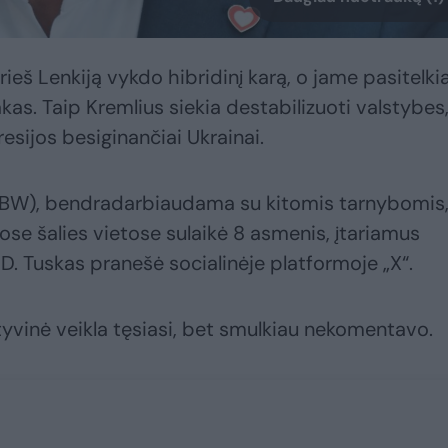
rieš Lenkiją vykdo hibridinį karą, o jame pasitelki
as. Taip Kremlius siekia destabilizuoti valstybes
esijos besiginančiai Ukrainai.
BW), bendradarbiaudama su kitomis tarnybomis
ose šalies vietose sulaikė 8 asmenis, įtariamus
D. Tuskas pranešė socialinėje platformoje „X“.
yvinė veikla tęsiasi, bet smulkiau nekomentavo.