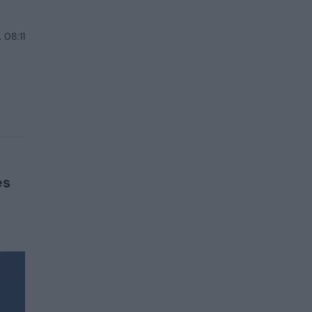
 08:11
es