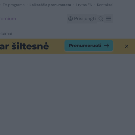
TV programa
Laikraščio prenumerata
Lrytas EN
Kontaktai
Premium
Prisijungti
lbimai