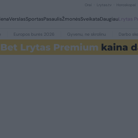
Orai
Lrytas.tv
Horoskopai
iena
Verslas
Sportas
Pasaulis
Žmonės
Sveikata
Daugiau
Lrytas 
e
Europos burės 2026
Gyvenu, ne skrolinu
Darbo ske