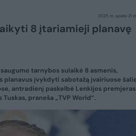
2025 m. spalio 21 d.
aikyti 8 įtariamieji planavę
 saugumo tarnybos sulaikė 8 asmenis,
s planavus įvykdyti sabotažą įvairiuose šali
se, antradienį paskelbė Lenkijos premjeras
 Tuskas, praneša „TVP World“.