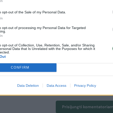
yba, rengėsi sabotažo veiksmams ir tiesioginių
In
o opt-out of the Sale of my Personal Data.
In
to opt-out of processing my Personal Data for Targeted
ing.
In
o opt-out of Collection, Use, Retention, Sale, and/or Sharing
ersonal Data that Is Unrelated with the Purposes for which it
lected.
Out
CONFIRM
uoti vartotojai. Prisijunkite prie registruotų vartotojų
Data Deletion
Data Access
Privacy Policy
omentaruose!
Prisijungti komentatoria