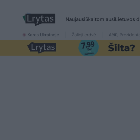
Naujausi
Skaitomiausi
Lietuvos d
Karas Ukrainoje
Žalioji erdvė
Ačiū, Prezident