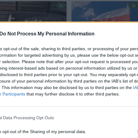
Do Not Process My Personal Information
to opt-out of the sale, sharing to third parties, or processing of your per
Lenkijos kaime įvyko
Lenkijoje sulaikytas
formation for targeted advertising by us, please use the below opt-out s
tikras bulvių
įtariamasis, ketinęs
r selection. Please note that after your opt-out request is processed y
kriminalas: po
sviesti Molotovo
eing interest-based ads based on personal information utilized by us or
politiko pareiškimo
kokteilį į premjero
disclosed to third parties prior to your opt-out. You may separately opt-
losure of your personal information by third parties on the IAB’s list of
dingo 150 tonų
partijos būstinę
. This information may also be disclosed by us to third parties on the
IA
Participants
that may further disclose it to other third parties.
l Data Processing Opt Outs
sakingas ministras Tomaszas Siemoniakas socialin
tariamieji užsiėmė karinių objektų ir kritinės
o opt-out of the Sharing of my personal data.