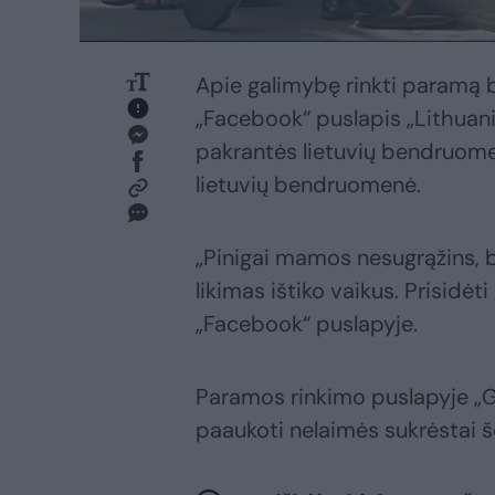
Apie galimybę rinkti paramą be
„Facebook“ puslapis „Lithuani
pakrantės lietuvių bendruome
lietuvių bendruomenė.
„Pinigai mamos nesugrąžins, b
likimas ištiko vaikus. Prisidė
„Facebook“ puslapyje.
Paramos rinkimo puslapyje „Go
paaukoti nelaimės sukrėstai š