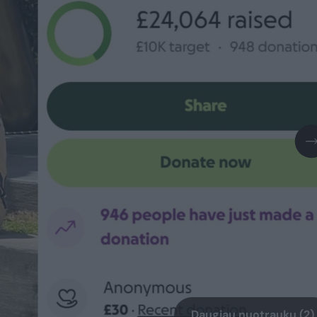
Daugiau nuotraukų (2)