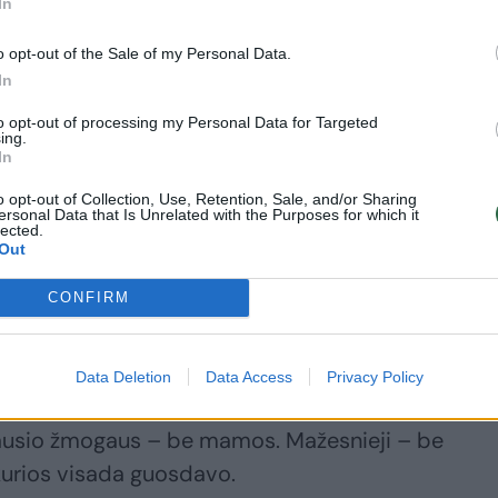
In
o opt-out of the Sale of my Personal Data.
In
keičia. Akimirkų, po kurių niekas nebebūna taip, ka
udaužė ir šios šeimos pasaulį į tūkstančius
to opt-out of processing my Personal Data for Targeted
ing.
enimo buvo žiauriai ir neteisingai išplėšta Agnė 
In
s, kurie ją pažinojo. Mylinti, šeimai atsidavusi m
o opt-out of Collection, Use, Retention, Sale, and/or Sharing
ersonal Data that Is Unrelated with the Purposes for which it
, geraširdė kaimynė. Žmogus, kurio šypsena šildė,
lected.
Out
niekada nepavargo dalinti aplinkiniams meilę“, –
CONFIRM
i liko be svarbiausio žmogaus – mamos.
Data Deletion
Data Access
Privacy Policy
biausio žmogaus – be mamos. Mažesnieji – be
kurios visada guosdavo.