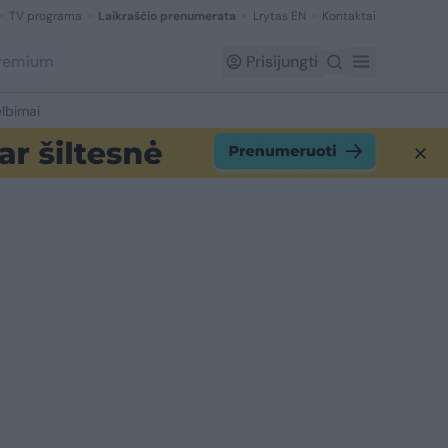
TV programa
Laikraščio prenumerata
Lrytas EN
Kontaktai
Premium
Prisijungti
lbimai