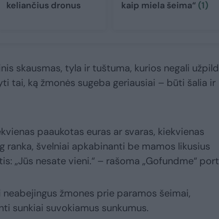
keliančius dronus
kaip miela šeima“
(1)
linis skausmas, tyla ir tuštuma, kurios negali užpild
ti tai, ką žmonės sugeba geriausiai – būti šalia ir
kvienas paaukotas euras ar svaras, kiekvienas
lyg ranka, švelniai apkabinanti be mamos likusius
ntis: „Jūs nesate vieni.“ – rašoma „Gofundme“ port
ėti neabejingus žmones prie paramos šeimai,
nti sunkiai suvokiamus sunkumus.