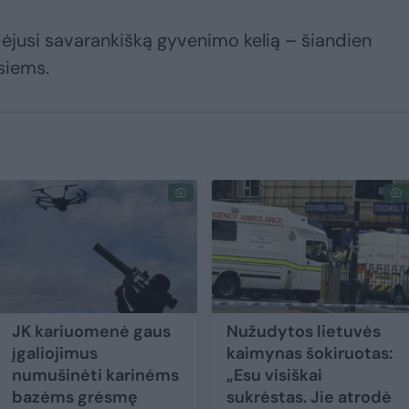
adėjusi savarankišką gyvenimo kelią – šiandien
siems.
JK kariuomenė gaus
Nužudytos lietuvės
įgaliojimus
kaimynas šokiruotas:
numušinėti karinėms
„Esu visiškai
bazėms grėsmę
sukrėstas. Jie atrodė