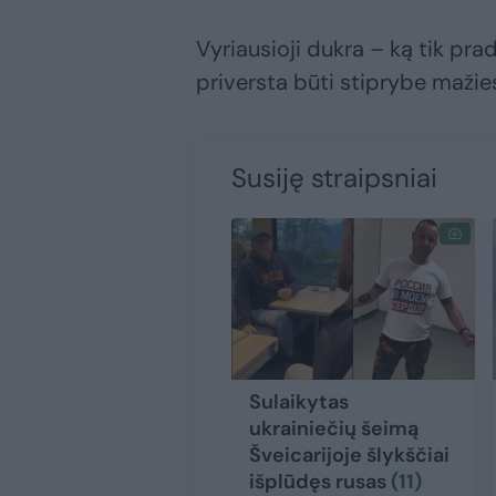
Vyriausioji dukra – ką tik pr
priversta būti stiprybe mažie
Susiję straipsniai
Sulaikytas
ukrainiečių šeimą
Šveicarijoje šlykščiai
išplūdęs rusas
(11)