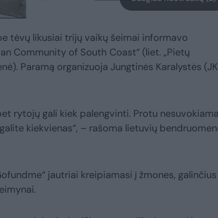
 tėvų likusiai trijų vaikų šeimai informavo
an Community of South Coast“ (liet. „Pietų
nė). Paramą organizuoja Jungtinės Karalystės (JK
et rytojų gali kiek palengvinti. Protu nesuvokiam
ti galite kiekvienas“, – rašoma lietuvių bendruome
fundme“ jautriai kreipiamasi į žmones, galinčius
eimynai.