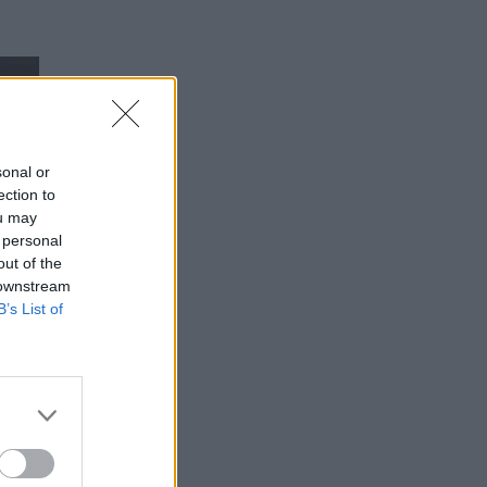
sonal or
ection to
ou may
 personal
out of the
 downstream
B’s List of