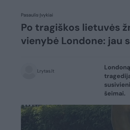
Pasaulis
Įvykiai
Po tragiškos lietuvės 
vienybė Londone: jau s
Londoną 
Lrytas.lt
tragedij
susivien
šeimai.