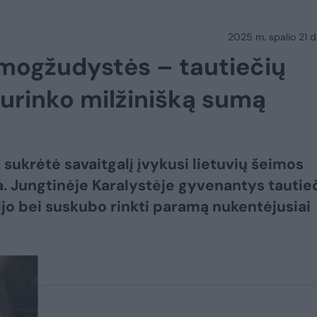
2025 m. spalio 21 d.
žmogžudystės – tautiečių
urinko milžinišką sumą
sukrėtė savaitgalį įvykusi lietuvių šeimos
a. Jungtinėje Karalystėje gyvenantys tautieč
ijo bei suskubo rinkti paramą nukentėjusiai