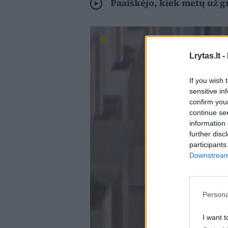
Paaiškėjo, kiek metų už g
Lrytas.lt -
If you wish 
sensitive in
confirm you
continue se
information 
further disc
participants
Downstream 
Persona
I want t