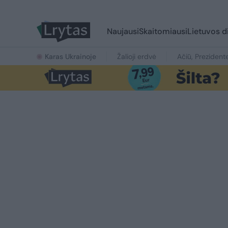
Naujausi
Skaitomiausi
Lietuvos d
Karas Ukrainoje
Žalioji erdvė
Ačiū, Prezident