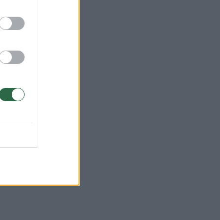
ip
–
ama,