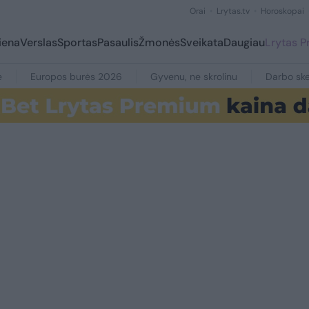
Orai
Lrytas.tv
Horoskopai
iena
Verslas
Sportas
Pasaulis
Žmonės
Sveikata
Daugiau
Lrytas 
e
Europos burės 2026
Gyvenu, ne skrolinu
Darbo ske