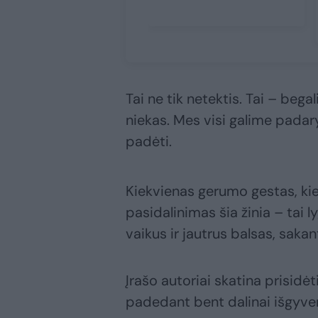
Tai ne tik netektis. Tai – bega
niekas. Mes visi galime padary
padėti.
Kiekvienas gerumo gestas, kie
pasidalinimas šia žinia – tai 
vaikus ir jautrus balsas, saka
Įrašo autoriai skatina prisid
padedant bent dalinai išgyve