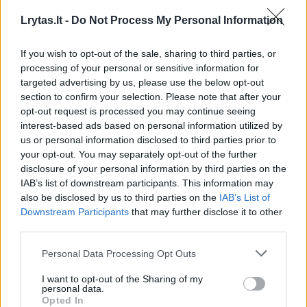
Lrytas.lt -
Do Not Process My Personal Information
Vaizdo įraše matyti, kaip viena iš išvažiavimo
If you wish to opt-out of the sale, sharing to third parties, or
perėjų pirmiausia pereina suaugęs žmogus ir
processing of your personal or sensitive information for
vaikas su dviratuku. Netrukus į perėją
targeted advertising by us, please use the below opt-out
section to confirm your selection. Please note that after your
išvažiuoja dar vienas vaikas su dviratuku,
opt-out request is processed you may continue seeing
sekantis paskui.
interest-based ads based on personal information utilized by
us or personal information disclosed to third parties prior to
your opt-out. You may separately opt-out of the further
Tuo metu iš žiedinės sankryžos išvažiuojantis
disclosure of your personal information by third parties on the
IAB’s list of downstream participants. This information may
automobilis pralekia visai prieš vaiko nosį.
also be disclosed by us to third parties on the
IAB’s List of
Suaugusysis vaiką sugriebia už apykaklės
Downstream Participants
that may further disclose it to other
paskutinę sekundę.
third parties.
Personal Data Processing Opt Outs
I want to opt-out of the Sharing of my
personal data.
Opted In