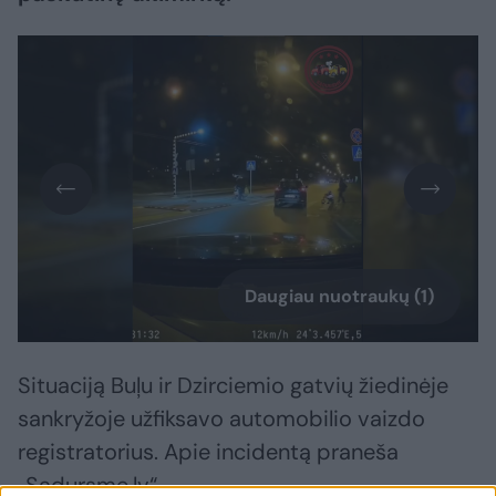
Daugiau nuotraukų (1)
Situaciją Buļu ir Dzirciemio gatvių žiedinėje
sankryžoje užfiksavo automobilio vaizdo
registratorius. Apie incidentą praneša
„Sadursme.lv“.