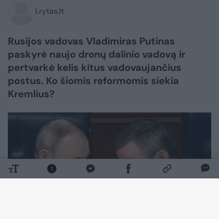
Lrytas.lt
Rusijos vadovas Vladimiras Putinas
paskyrė naujo dronų dalinio vadovą ir
pertvarkė kelis kitus vadovaujančius
postus. Ko šiomis reformomis siekia
Kremlius?