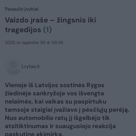
Pasaulis
Įvykiai
Vaizdo įraše – žingsnis iki
tragedijos
(1)
2025 m. lapkričio 30 d. 05:35
Lrytas.lt
Vienoje iš Latvijos sostinės Rygos
žiedinėje sankryžoje vos išvengta
nelaimės, kai vaikas su paspirtuku
tamsoje staigiai įvažiavo į pėsčiųjų perėją.
Nuo automobilio ratų jį išgelbėjo tik
atsitiktinumas ir suaugusiojo reakcija
paskutinę akimirką.