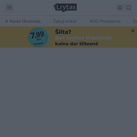
Karas Ukrainoje
Žalioji erdvė
Ačiū, Prezidente
E