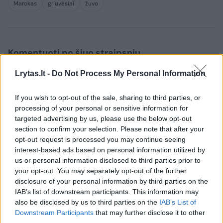
Marokas
griuvėsiai
žuvo
Komentuoti po šiuo straipsniu
Lrytas.lt -
Do Not Process My Personal Information
Komentuoti gali tik Lrytas registruoti vartotojai.
Prisijunkite prie registruotų vartotojų
If you wish to opt-out of the sale, sharing to third parties, or
bendruomenės ir bendraukite komentaruose!
processing of your personal or sensitive information for
targeted advertising by us, please use the below opt-out
section to confirm your selection. Please note that after your
opt-out request is processed you may continue seeing
Rodyti komentarus
interest-based ads based on personal information utilized by
us or personal information disclosed to third parties prior to
Prisijungti komentatoriams
your opt-out. You may separately opt-out of the further
disclosure of your personal information by third parties on the
IAB’s list of downstream participants. This information may
also be disclosed by us to third parties on the
IAB’s List of
Downstream Participants
that may further disclose it to other
third parties.