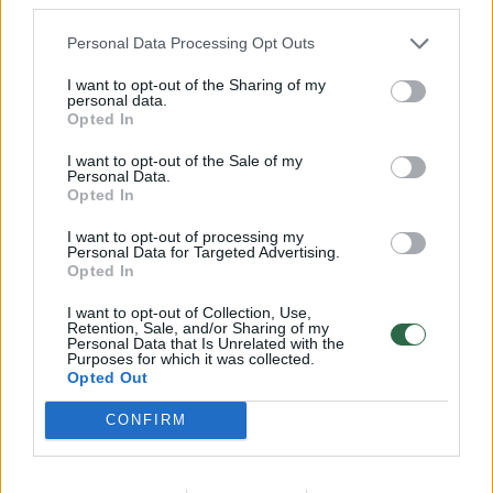
Personal Data Processing Opt Outs
I want to opt-out of the Sharing of my
personal data.
Opted In
I want to opt-out of the Sale of my
Personal Data.
Opted In
I want to opt-out of processing my
Personal Data for Targeted Advertising.
Pasaulis
Įvykiai
Opted In
Tragedija JAV: sudužus
I want to opt-out of Collection, Use,
Retention, Sale, and/or Sharing of my
sraigtasparniui žuvo du pilotai
Personal Data that Is Unrelated with the
Purposes for which it was collected.
Opted Out
2026 m. rugpjūčio 9 d. 16:15
CONFIRM
Lrytas.lt