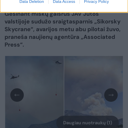
Data Deletion
Data Access
Privacy Policy
Gesinant miškų gaisrus JAV Jutos
valstijoje sudužo sraigtasparnis „Sikorsky
Skycrane“, avarijos metu abu pilotai žuvo,
praneša naujienų agentūra „Associated
Press“.
Daugiau nuotraukų (1)