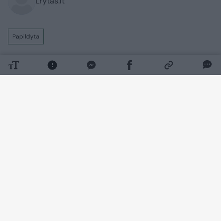
Lrytas.lt
Papildyta
Kirgizijos kalnuose dingo keliautojas iš
Lietuvos Sergej Rubcov. Artimieji prašo
pagalbos jų paieškos operacijai.