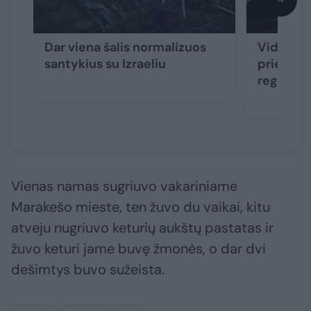
Dar viena šalis normalizuos
Vidurinės
santykius su Izraeliu
priėmęs 
regiono 
Vienas namas sugriuvo vakariniame
Marakešo mieste, ten žuvo du vaikai, kitu
atveju nugriuvo keturių aukštų pastatas ir
žuvo keturi jame buvę žmonės, o dar dvi
dešimtys buvo sužeista.