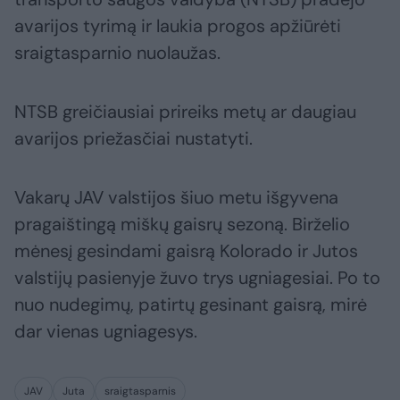
avarijos tyrimą ir laukia progos apžiūrėti
sraigtasparnio nuolaužas.
NTSB greičiausiai prireiks metų ar daugiau
avarijos priežasčiai nustatyti.
Vakarų JAV valstijos šiuo metu išgyvena
pragaištingą miškų gaisrų sezoną. Birželio
mėnesį gesindami gaisrą Kolorado ir Jutos
valstijų pasienyje žuvo trys ugniagesiai. Po to
nuo nudegimų, patirtų gesinant gaisrą, mirė
dar vienas ugniagesys.
JAV
Juta
sraigtasparnis