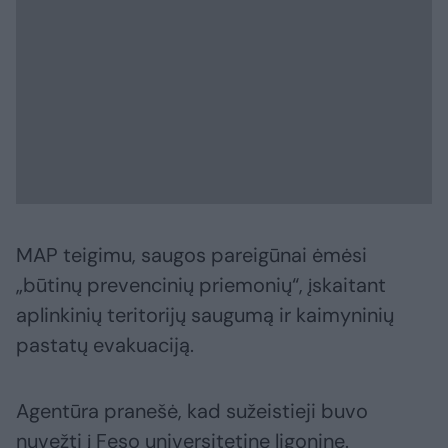
MAP teigimu, saugos pareigūnai ėmėsi
„būtinų prevencinių priemonių“, įskaitant
aplinkinių teritorijų saugumą ir kaimyninių
pastatų evakuaciją.
Agentūra pranešė, kad sužeistieji buvo
nuvežti į Feso universitetinę ligoninę.