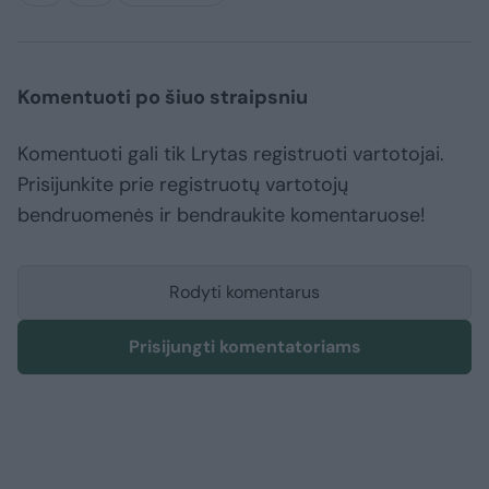
Komentuoti po šiuo straipsniu
Komentuoti gali tik Lrytas registruoti vartotojai.
Prisijunkite prie registruotų vartotojų
bendruomenės ir bendraukite komentaruose!
Rodyti komentarus
Prisijungti komentatoriams