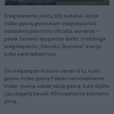
Sraigtasparnio pilotų žūtį sudužus Jutoje
miško gaisrą gesinusiam sraigtasparniui
šeštadienį patvirtino oficialūs asmenys –
pasak Sevierio apygardos šerifo, pražūtinga
sraigtasparnio „Sikorsky Skycrane“ avarija
įvyko penktadienį ryte.
Šis sraigtasparnis buvo vienas iš tų, kurie
gesino miško gaisrą Fišleiko nacionaliniame
miške. Avarija sukėlė naują gaisrą, kuris išplito
į jau degantį beveik 451 kvadratinio kilometro
plotą.