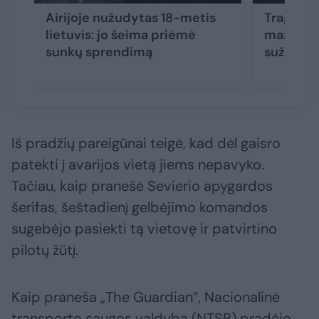
Airijoje nužudytas 18-metis
Tragedija
lietuvis: jo šeima priėmė
mažiausi
sunkų sprendimą
sužeistų
Iš pradžių pareigūnai teigė, kad dėl gaisro
patekti į avarijos vietą jiems nepavyko.
Tačiau, kaip pranešė Sevierio apygardos
šerifas, šeštadienį gelbėjimo komandos
sugebėjo pasiekti tą vietovę ir patvirtino
pilotų žūtį.
Kaip praneša „The Guardian“, Nacionalinė
transporto saugos valdyba (NTSB) pradėjo