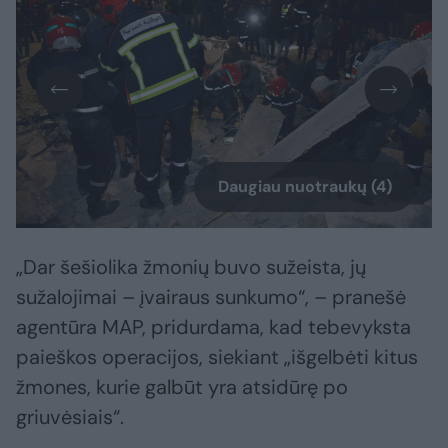
Daugiau nuotraukų (4)
„Dar šešiolika žmonių buvo sužeista, jų
sužalojimai – įvairaus sunkumo“, – pranešė
agentūra MAP, pridurdama, kad tebevyksta
paieškos operacijos, siekiant „išgelbėti kitus
žmones, kurie galbūt yra atsidūrę po
griuvėsiais“.