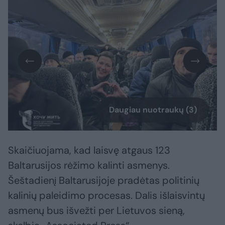
Daugiau nuotraukų (3)
Skaičiuojama, kad laisvę atgaus 123
Baltarusijos rėžimo kalinti asmenys. ​
Šeštadienį Baltarusijoje pradėtas politinių
kalinių paleidimo procesas. Dalis išlaisvintų
asmenų bus išvežti per Lietuvos sieną,