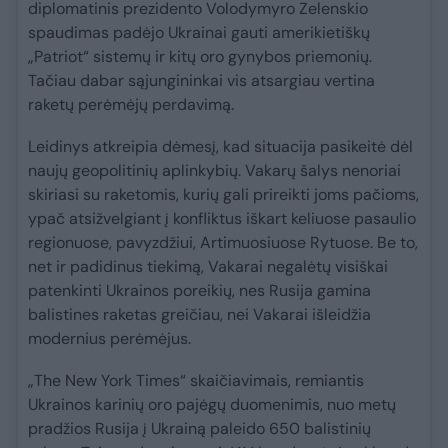
diplomatinis prezidento Volodymyro Zelenskio
spaudimas padėjo Ukrainai gauti amerikietiškų
„Patriot“ sistemų ir kitų oro gynybos priemonių.
Tačiau dabar sąjungininkai vis atsargiau vertina
raketų perėmėjų perdavimą.
Leidinys atkreipia dėmesį, kad situacija pasikeitė dėl
naujų geopolitinių aplinkybių. Vakarų šalys nenoriai
skiriasi su raketomis, kurių gali prireikti joms pačioms,
ypač atsižvelgiant į konfliktus iškart keliuose pasaulio
regionuose, pavyzdžiui, Artimuosiuose Rytuose. Be to,
net ir padidinus tiekimą, Vakarai negalėtų visiškai
patenkinti Ukrainos poreikių, nes Rusija gamina
balistines raketas greičiau, nei Vakarai išleidžia
modernius perėmėjus.
„The New York Times“ skaičiavimais, remiantis
Ukrainos karinių oro pajėgų duomenimis, nuo metų
pradžios Rusija į Ukrainą paleido 650 balistinių