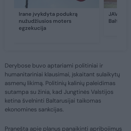
Irane įvykdyta podukrą
JAV pana
nužudžiusios moters
Baltarus
egzekucija
Derybose buvo aptariami politiniai ir
humanitariniai klausimai, įskaitant sulaikytų
asmenų likimą. Politinių kalinių paleidimas
sutampa su žinia, kad Jungtinės Valstijos
ketina švelninti Baltarusijai taikomas
ekonomines sankcijas.
Pranešta apie planus panaikinti apribojimus