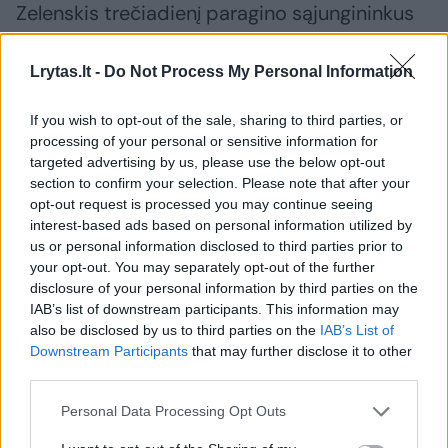
Zelenskis trečiadienį paragino sąjungininkus
atsiųsti daugiau antibalistinių oro gynybos
priemonių.
Lrytas.lt -
Do Not Process My Personal Information
If you wish to opt-out of the sale, sharing to third parties, or
„Balistinių raketų perėmėjai galėjo išgelbėti
processing of your personal or sensitive information for
targeted advertising by us, please use the below opt-out
šiandien žuvusių žmonių gyvybes. Labai
section to confirm your selection. Please note that after your
svarbu, kad partneriai suprastų, jog jų
opt-out request is processed you may continue seeing
tiekimo vėlavimai arba nesugebėjimas
interest-based ads based on personal information utilized by
us or personal information disclosed to third parties prior to
parūpinti antibalistinių priemonių lemia
your opt-out. You may separately opt-out of the further
tokias siaubingas aukas ir sugriovimus“, –
disclosure of your personal information by third parties on the
IAB’s list of downstream participants. This information may
socialiniuose tinkluose pareiškė V. Zelenskis.
also be disclosed by us to third parties on the
IAB’s List of
Downstream Participants
that may further disclose it to other
third parties.
Ukrainos valdžios institucijos trečiadienį
pranešė, kad naktį per Rusijos raketų ir dronų
Personal Data Processing Opt Outs
smūgius Kyjive ir aplinkiniame regione žuvo