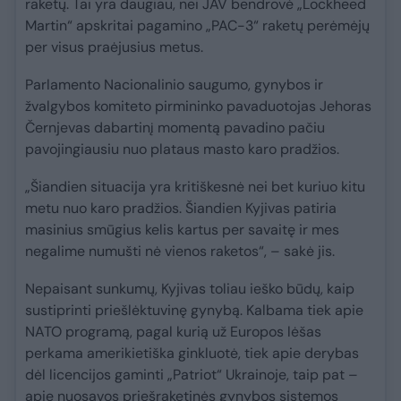
raketų. Tai yra daugiau, nei JAV bendrovė „Lockheed
Martin“ apskritai pagamino „PAC-3“ raketų perėmėjų
per visus praėjusius metus.
Parlamento Nacionalinio saugumo, gynybos ir
žvalgybos komiteto pirmininko pavaduotojas Jehoras
Černjevas dabartinį momentą pavadino pačiu
pavojingiausiu nuo plataus masto karo pradžios.
„Šiandien situacija yra kritiškesnė nei bet kuriuo kitu
metu nuo karo pradžios. Šiandien Kyjivas patiria
masinius smūgius kelis kartus per savaitę ir mes
negalime numušti nė vienos raketos“, – sakė jis.
Nepaisant sunkumų, Kyjivas toliau ieško būdų, kaip
sustiprinti priešlėktuvinę gynybą. Kalbama tiek apie
NATO programą, pagal kurią už Europos lėšas
perkama amerikietiška ginkluotė, tiek apie derybas
dėl licencijos gaminti „Patriot“ Ukrainoje, taip pat –
apie nuosavos priešraketinės gynybos sistemos