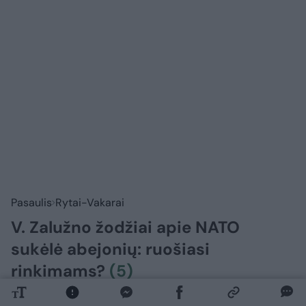
Pasaulis
Rytai-Vakarai
V. Zalužno žodžiai apie NATO
sukėlė abejonių: ruošiasi
rinkimams?
(5)
2026 m. rugpjūčio 5 d. 18:30