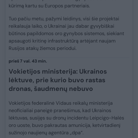
kūrimą kartu su Europos partneriais.
Tuo pačiu metu, pažymi leidinys, visi šie projektai
reikalauja laiko, o Ukrainai jau dabar gyvybiškai
būtinos papildomos oro gynybos sistemos, siekiant
apsaugoti kritinę infrastruktūrą artėjant naujam
Rusijos atakų žiemos periodui.
prieš 7 val. 43 min.
Vokietijos ministerija: Ukrainos
lėktuve, prie kurio buvo rastas
dronas, šaudmenų nebuvo
Vokietijos federalinė Vidaus reikalų ministerija
neoficialiai paneigė pranešimus, kad Ukrainos
lėktuvas, susijęs su dronų incidentu Leipcigo-Halės
oro uoste, buvo pakrautas amunicija, ketvirtadienį
sužinojo naujienų agentūra „dpa“.