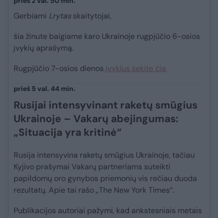
prieš 2 val. 50 min.
Gerbiami
Lrytas
skaitytojai,
šia žinute baigiame karo Ukrainoje rugpjūčio 6-osios
įvykių aprašymą.
Rugpjūčio 7-osios dienos
įvykius sekite čia
.
prieš 5 val. 44 min.
Rusijai intensyvinant raketų smūgius
Ukrainoje – Vakarų abejingumas:
„Situacija yra kritinė“
Rusija intensyvina raketų smūgius Ukrainoje, tačiau
Kyjivo prašymai Vakarų partneriams suteikti
papildomų oro gynybos priemonių vis rečiau duoda
rezultatų. Apie tai rašo „The New York Times“.
Publikacijos autoriai pažymi, kad ankstesniais metais