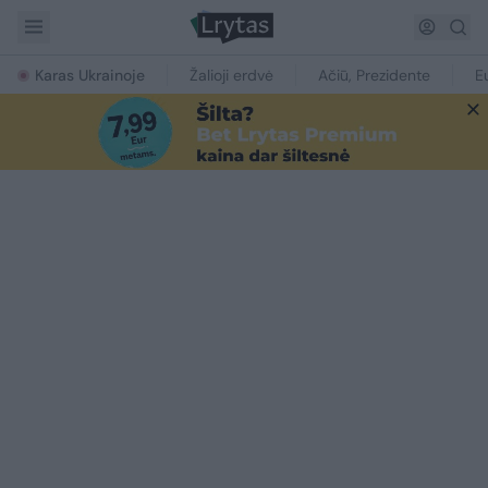
Karas Ukrainoje
Žalioji erdvė
Ačiū, Prezidente
E