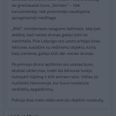
tai greičiausiai buvo „Semtex“ – tiek
kariuomenėje, tiek pramonėje naudojama
sprogstamoji medžiaga.
„Bild“, remdamasis saugumo šaltiniais, taip pat
skelbia, kad rastas dronas galėjo būti ne
vienintelis. Prie Leipcigo oro uosto artėjęs kitas
lėktuvas susidūrė su nežinomu objektu, kuris,
kaip įtariama, galėjo būti dar vienas dronas.
Po pirmojo drono aptikimo oro uostas buvo
skubiai uždarytas, todėl šis lėktuvas turėjo
nutraukti tūpimą ir kilti antram ratui. Vėliau jis
nusileido Hanoveryje, kur buvo nustatyta
nedidelių apgadinimų.
Policija šiuo metu ieško antrojo objekto nuolaužų.