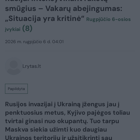
smūgius – Vakarų abejingumas:
„Situacija yra kritinė“
Rugpjūčio 6-osios
(8)
įvykiai
2026 m. rugpjūčio 6 d. 04:01
Lrytas.lt
Papildyta
Rusijos invazijai į Ukrainą įžengus jau į
penktuosius metus, Kyjivo pajėgos toliau
tvirtai ginasi nuo okupantų. Tuo tarpu
Maskva siekia užimti kuo daugiau
Ukrainos teritorijų ir užsitikrinti sau