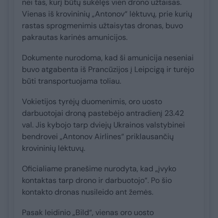
nei tas, kurį būtų sukėlęs vien drono užtaisas.
Vienas iš krovininių „Antonov“ lėktuvų, prie kurių
rastas sprogmenimis užtaisytas dronas, buvo
pakrautas karinės amunicijos.
Dokumente nurodoma, kad ši amunicija neseniai
buvo atgabenta iš Prancūzijos į Leipcigą ir turėjo
būti transportuojama toliau.
Vokietijos tyrėjų duomenimis, oro uosto
darbuotojai droną pastebėjo antradienį 23.42
val. Jis kybojo tarp dviejų Ukrainos valstybinei
bendrovei „Antonov Airlines“ priklausančių
krovininių lėktuvų.
Oficialiame pranešime nurodyta, kad „įvyko
kontaktas tarp drono ir darbuotojo“. Po šio
kontakto dronas nusileido ant žemės.
Pasak leidinio „Bild“, vienas oro uosto