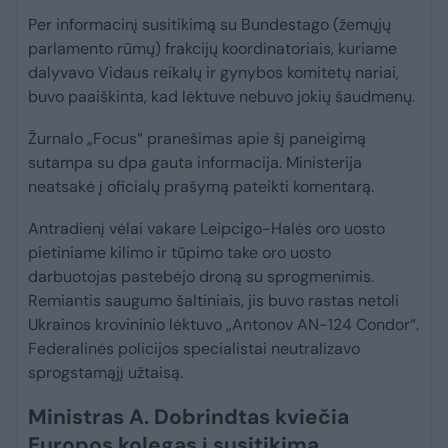
Per informacinį susitikimą su Bundestago (žemųjų
parlamento rūmų) frakcijų koordinatoriais, kuriame
dalyvavo Vidaus reikalų ir gynybos komitetų nariai,
buvo paaiškinta, kad lėktuve nebuvo jokių šaudmenų.
Žurnalo „Focus“ pranešimas apie šį paneigimą
sutampa su dpa gauta informacija. Ministerija
neatsakė į oficialų prašymą pateikti komentarą.
Antradienį vėlai vakare Leipcigo-Halės oro uosto
pietiniame kilimo ir tūpimo take oro uosto
darbuotojas pastebėjo droną su sprogmenimis.
Remiantis saugumo šaltiniais, jis buvo rastas netoli
Ukrainos krovininio lėktuvo „Antonov AN-124 Condor“.
Federalinės policijos specialistai neutralizavo
sprogstamąjį užtaisą.
Ministras A. Dobrindtas kviečia
Europos kolegas į susitikimą