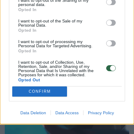
I want to opt-out of the Sharing of my
personal data.
mažiausiai 17 žmonių, o dar per 40 buvo
Opted In
sužeista.
I want to opt-out of the Sale of my
Personal Data.
Opted In
V. Zalužno pasisakymą laiko bandymu
I want to opt-out of processing my
įsitvirtinti Ukrainos politikoje: jis yra
Personal Data for Targeted Advertising.
Opted In
neteisus
I want to opt-out of Collection, Use,
Retention, Sale, and/or Sharing of my
Personal Data that Is Unrelated with the
Purposes for which it was collected.
Opted Out
CONFIRM
Data Deletion
Data Access
Privacy Policy