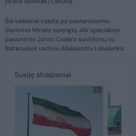
jis bus išvežtas į Lietuvą.
Šie veiksmai vyksta po pastarosiomis
dienomis Minske surengtų JAV specialiojo
pasiuntinio Johno Coale’o susitikimų su
Baltarusijos vadovu Aliaksandru Lukašenka.
Susiję straipsniai