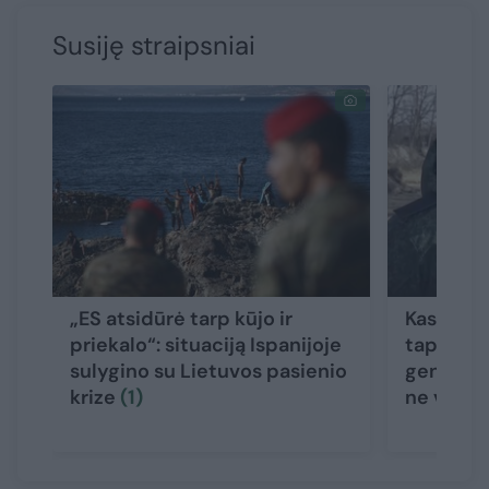
Susiję straipsniai
„ES atsidūrė tarp kūjo ir
Kas yra 
priekalo“: situaciją Ispanijoje
tapęs ži
sulygino su Lietuvos pasienio
generola
krize
(1)
ne vieni