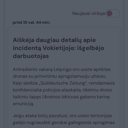
Naujausi viršuje
prieš 10 val. 44 min.
Aiškėja daugiau detalių apie
incidentą Vokietijoje: išgelbėjo
darbuotojas
Antradienio vakarą Leipcigo oro uoste aptiktas
dronas su pritvirtintu sprogstamuoju užtaisu.
Kaip skelbia „Süddeutsche Zeitung“, remdamasis
konfidencialia policijos ataskaita, tikėtinu drono
taikiniu tapęs Ukrainos lėktuvas gabeno karinę
amuniciją.
Jeigu ataka būtų pavykusi, oro uosto teritorijoje
galėjo nugriaudėti gerokai galingesnis sprogimas