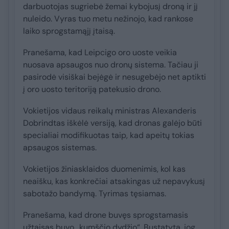
darbuotojas sugriebė žemai kybojusį droną ir jį
nuleido. Vyras tuo metu nežinojo, kad rankose
laiko sprogstamąjį įtaisą.
Pranešama, kad Leipcigo oro uoste veikia
nuosava apsaugos nuo dronų sistema. Tačiau ji
pasirodė visiškai bejėgė ir nesugebėjo net aptikti
į oro uosto teritoriją patekusio drono.
Vokietijos vidaus reikalų ministras Alexanderis
Dobrindtas iškėlė versiją, kad dronas galėjo būti
specialiai modifikuotas taip, kad apeitų tokias
apsaugos sistemas.
Vokietijos žiniasklaidos duomenimis, kol kas
neaišku, kas konkrečiai atsakingas už nepavykusį
sabotažo bandymą. Tyrimas tęsiamas.
Pranešama, kad drone buvęs sprogstamasis
užtaisas buvo „kumščio dydžio“. Bustatyta, jog