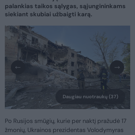
palankias taikos sąlygas, sąjungininkams
siekiant skubiai užbaigti karą.​​​​​​​​​​​​​​​​​​​​​​​​​​​
Daugiau nuotraukų (37)
Po Rusijos smūgių, kurie per naktį pražudė 17
žmonių, Ukrainos prezidentas Volodymyras