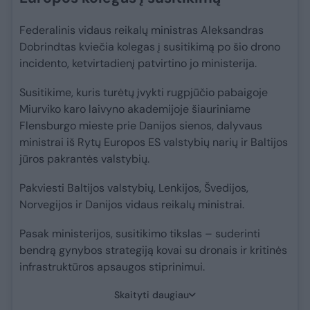
Federalinis vidaus reikalų ministras Aleksandras
Dobrindtas kviečia kolegas į susitikimą po šio drono
incidento, ketvirtadienį patvirtino jo ministerija.
Susitikime, kuris turėtų įvykti rugpjūčio pabaigoje
Miurviko karo laivyno akademijoje šiauriniame
Flensburgo mieste prie Danijos sienos, dalyvaus
ministrai iš Rytų Europos ES valstybių narių ir Baltijos
jūros pakrantės valstybių.
Pakviesti Baltijos valstybių, Lenkijos, Švedijos,
Norvegijos ir Danijos vidaus reikalų ministrai.
Pasak ministerijos, susitikimo tikslas – suderinti
bendrą gynybos strategiją kovai su dronais ir kritinės
infrastruktūros apsaugos stiprinimui.
Skaityti daugiau