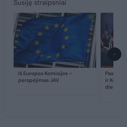
Susiję straipsniai
→
Iš Europos Komisijos –
Pasienio 
perspėjimas JAV
ir Kambo
dienų d