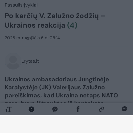
Pasaulis
Įvykiai
Po karčių V. Zalužno žodžių –
Ukrainos reakcija
(4)
2026 m. rugpjūčio 6 d. 05:14
Lrytas.lt
Ukrainos ambasadoriaus Jungtinėje
Karalystėje (JK) Valerijaus Zalužno
pareiškimas, kad Ukraina netaps NATO
nare, buvo ištrauktas iš konteksto,
žurnalistams pareiškė Ukrainos užsienio
reikalų ministerijos atstovas Heorhijus
Tychyjus.