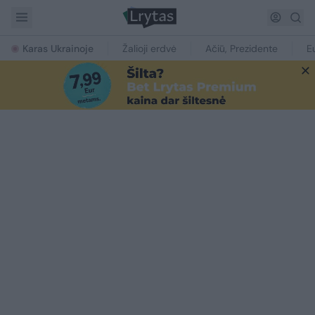
Karas Ukrainoje
Žalioji erdvė
Ačiū, Prezidente
E