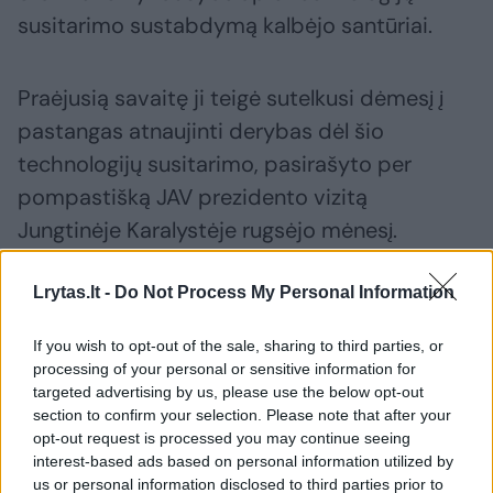
susitarimo sustabdymą kalbėjo santūriai.
Praėjusią savaitę ji teigė sutelkusi dėmesį į
pastangas atnaujinti derybas dėl šio
technologijų susitarimo, pasirašyto per
pompastišką JAV prezidento vizitą
Jungtinėje Karalystėje rugsėjo mėnesį.
Lrytas.lt -
Do Not Process My Personal Information
Londono vieša reakcija į antradienį JAV
paskelbtas vizų sankcijas taip pat buvo
If you wish to opt-out of the sale, sharing to third parties, or
švelnesnė nei kitų Europos sostinių.
processing of your personal or sensitive information for
targeted advertising by us, please use the below opt-out
Prancūzijos prezidentas Emmanuelis
section to confirm your selection. Please note that after your
Macronas JAV apkaltino bauginimu ir
opt-out request is processed you may continue seeing
interest-based ads based on personal information utilized by
prievarta, o Berlynas pavadino šias sankcijas
us or personal information disclosed to third parties prior to