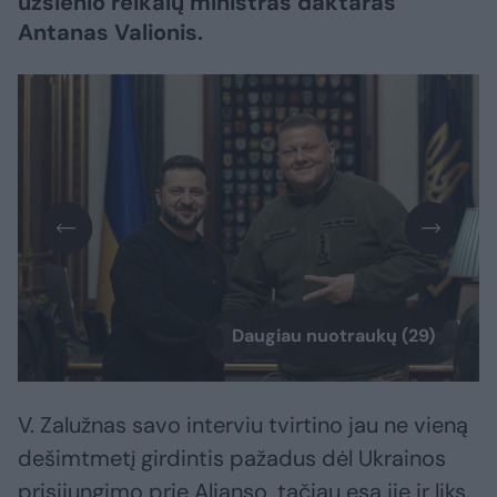
užsienio reikalų ministras daktaras
Antanas Valionis.
Daugiau nuotraukų (29)
V. Zalužnas savo interviu tvirtino jau ne vieną
dešimtmetį girdintis pažadus dėl Ukrainos
prisijungimo prie Aljanso, tačiau esą jie ir liks