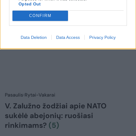
Opted Out
CONFIRM
Data Deletion
Data Access
Privacy Policy
Pasaulis
Rytai-Vakarai
V. Zalužno žodžiai apie NATO
sukėlė abejonių: ruošiasi
rinkimams?
(5)