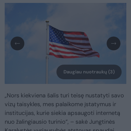
Daugiau nuotraukų (3)
„Nors kiekviena šalis turi teisę nustatyti savo
vizų taisykles, mes palaikome įstatymus ir
institucijas, kurie siekia apsaugoti internetą
nuo žalingiausio turinio“, – sakė Jungtinės
Karalystės vyriausybės atstovas spaudai.