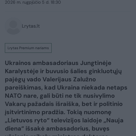
2026 m. rugpjūčio 5 d. 18:30
Lrytas.lt
Lrytas Premium nariams
Ukrainos ambasadoriaus Jungtinėje
Karalystėje ir buvusio šalies ginkluotųjų
pajėgų vado Valerijaus Zalužno
pareiškimas, kad Ukraina niekada netaps
NATO nare, gali būti ne tik nusivylimo
Vakarų pažadais išraiška, bet ir politinio
įsitvirtinimo pradžia. Tokią nuomonę
„Lietuvos ryto“ televizijos laidoje „Nauja
diena“ išsakė ambasadorius, buvęs