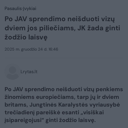
Pasaulis
Įvykiai
Po JAV sprendimo neišduoti vizų
dviem jos piliečiams, JK žada ginti
žodžio laisvę
2025 m. gruodžio 24 d. 16:46
Lrytas.lt
Po JAV sprendimo neišduoti vizų penkiems
žinomiems europiečiams, tarp jų ir dviem
britams, Jungtinės Karalystės vyriausybė
trečiadienį pareiškė esanti „visiškai
įsipareigojusi“ ginti žodžio laisvę.