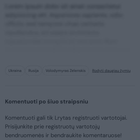
Lorem ipsum dolor sit amet consectetur
adipisicing elit. Asperiores sapiente, odio
officiis sed tempore vitae veritatis
repellendus, ad saepe architecto
repudiandae corrupti sit non error illum
consequuntur adipisci dignissimos maxime.
Ukraina
Rusija
Volodymyras Zelenskis
Rodyti daugiau žymių
Komentuoti po šiuo straipsniu
Komentuoti gali tik Lrytas registruoti vartotojai.
Prisijunkite prie registruotų vartotojų
bendruomenės ir bendraukite komentaruose!