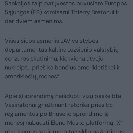
Sankcijos taip pat įvestos buvusiam Europos
Sąjungos (ES) komisarui Thierry Bretonui ir
dar dviem asmenims.
Visus šiuos asmenis JAV valstybės
departamentas kaltina „užsienio valstybių
cenzūros skatinimu, kiekvienu atveju
nukreiptu prieš kalbančius amerikietiškai ir
amerikiečių įmones“.
Apie šį sprendimą neišduoti vizų paskelbta
Vašingtonui griežtinant retoriką prieš ES
reglamentus po Briuselio sprendimo šį
mėnesį nubausti Elono Musko platformą „X“
už reklamos skaidrumo taisyklių pažeidimus