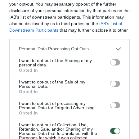
vadino nepriimtinomis.
your opt-out. You may separately opt-out of the further
disclosure of your personal information by third parties on the
IAB’s list of downstream participants. This information may
JAV
viza
Jungtinė Karalystė
also be disclosed by us to third parties on the
IAB’s List of
Downstream Participants
that may further disclose it to other
third parties.
Personal Data Processing Opt Outs
Komentuoti po šiuo straipsniu
I want to opt-out of the Sharing of my
personal data.
Komentuoti gali tik Lrytas registruoti vartotojai.
Opted In
Prisijunkite prie registruotų vartotojų
I want to opt-out of the Sale of my
bendruomenės ir bendraukite komentaruose!
Personal Data.
Opted In
I want to opt-out of processing my
Personal Data for Targeted Advertising.
Rodyti komentarus
Opted In
Prisijungti komentatoriams
I want to opt-out of Collection, Use,
Retention, Sale, and/or Sharing of my
Personal Data that Is Unrelated with the
Purposes for which it was collected.