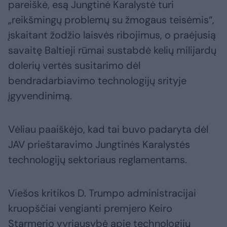
pareiškė, esą Jungtinė Karalystė turi
„reikšmingų problemų su žmogaus teisėmis“,
įskaitant žodžio laisvės ribojimus, o praėjusią
savaitę Baltieji rūmai sustabdė kelių milijardų
dolerių vertės susitarimo dėl
bendradarbiavimo technologijų srityje
įgyvendinimą.
Vėliau paaiškėjo, kad tai buvo padaryta dėl
JAV prieštaravimo Jungtinės Karalystės
technologijų sektoriaus reglamentams.
Viešos kritikos D. Trumpo administracijai
kruopščiai vengianti premjero Keiro
Starmerio vyriausybė apie technologijų