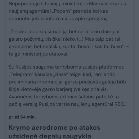
Nepaprastųjų situacijų ministerijos Maskvos skyrius
naujienų agentūrai „Podem“ pranešė kol kas
neturintis jokios informacijos apie sprogimą.
„Žinome apie šią situaciją, bet nėra jokių dūmų ar
gaisro požymių, visiškai nieko. (…) Mes taip pat tai
girdėjome, bet neaišku, kur tai buvo ir kas tai buvo“, –
teigė ministerijos atstovai.
Su Rusijos saugumo tarnybomis susijęs platformos
„Telegram“ kanalas „Baza“ teigė, kad, remiantis
preliminaria informacija, garso priežastis galėjo būti
šioje vietovėje garso barjerą įveikęs orlaivis.
Avarinėms tarnyboms artimas šaltinis pateikė tą
pačią versiją Rusijos verslo naujienų agentūrai RBC.
prieš 54 min.
Krymo aerodrome po atakos
užsidegė degalų saugykla