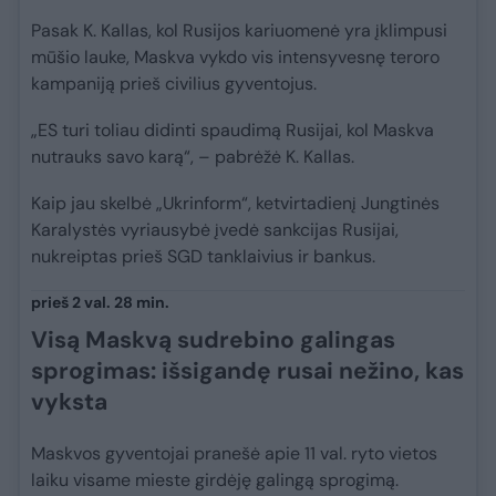
Pasak K. Kallas, kol Rusijos kariuomenė yra įklimpusi
mūšio lauke, Maskva vykdo vis intensyvesnę teroro
kampaniją prieš civilius gyventojus.
„ES turi toliau didinti spaudimą Rusijai, kol Maskva
nutrauks savo karą“, – pabrėžė K. Kallas.
Kaip jau skelbė „Ukrinform“, ketvirtadienį Jungtinės
Karalystės vyriausybė įvedė sankcijas Rusijai,
nukreiptas prieš SGD tanklaivius ir bankus.
prieš 2 val. 28 min.
Visą Maskvą sudrebino galingas
sprogimas: išsigandę rusai nežino, kas
vyksta
Maskvos gyventojai pranešė apie 11 val. ryto vietos
laiku visame mieste girdėję galingą sprogimą.