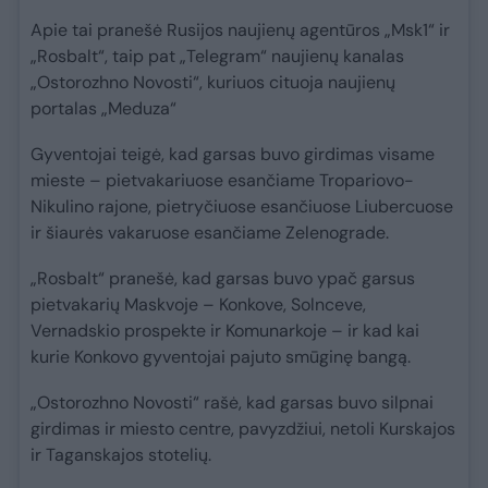
Apie tai pranešė Rusijos naujienų agentūros „Msk1“ ir
„Rosbalt“, taip pat „Telegram“ naujienų kanalas
„Ostorozhno Novosti“, kuriuos cituoja naujienų
portalas „Meduza“
Gyventojai teigė, kad garsas buvo girdimas visame
mieste – pietvakariuose esančiame Tropariovo-
Nikulino rajone, pietryčiuose esančiuose Liubercuose
ir šiaurės vakaruose esančiame Zelenograde.
„Rosbalt“ pranešė, kad garsas buvo ypač garsus
pietvakarių Maskvoje – Konkove, Solnceve,
Vernadskio prospekte ir Komunarkoje – ir kad kai
kurie Konkovo gyventojai pajuto smūginę bangą.
„Ostorozhno Novosti“ rašė, kad garsas buvo silpnai
girdimas ir miesto centre, pavyzdžiui, netoli Kurskajos
ir Taganskajos stotelių.