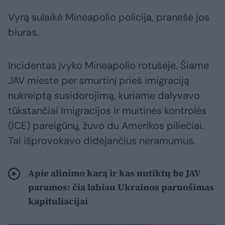
Vyrą sulaikė Mineapolio policija, pranešė jos
biuras.
Incidentas įvyko Mineapolio rotušėje. Šiame
JAV mieste per smurtinį prieš imigraciją
nukreiptą susidorojimą, kuriame dalyvavo
tūkstančiai Imigracijos ir muitinės kontrolės
(ICE) pareigūnų, žuvo du Amerikos piliečiai.
Tai išprovokavo didėjančius neramumus.
Apie alinimo karą ir kas nutiktų be JAV
paramos: čia labiau Ukrainos paruošimas
kapituliacijai