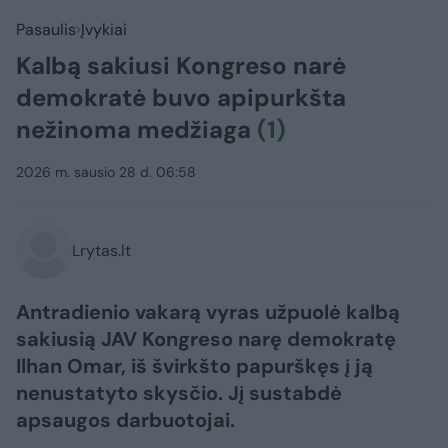
Pasaulis
Įvykiai
Kalbą sakiusi Kongreso narė
demokratė buvo apipurkšta
nežinoma medžiaga
(1)
2026 m. sausio 28 d. 06:58
Lrytas.lt
Antradienio vakarą vyras užpuolė kalbą
sakiusią JAV Kongreso narę demokratę
Ilhan Omar, iš švirkšto papurškęs į ją
nenustatyto skysčio. Jį sustabdė
apsaugos darbuotojai.