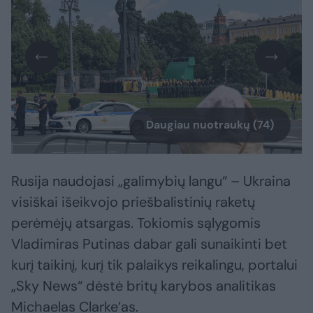
Daugiau nuotraukų (74)
Rusija naudojasi „galimybių langu“ – Ukraina
visiškai išeikvojo priešbalistinių raketų
perėmėjų atsargas. Tokiomis sąlygomis
Vladimiras Putinas dabar gali sunaikinti bet
kurį taikinį, kurį tik palaikys reikalingu, portalui
„Sky News“ dėstė britų karybos analitikas
Michaelas Clarke’as.