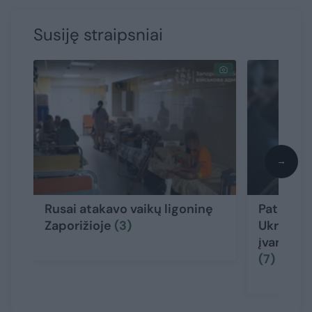
Susiję straipsniai
→
Rusai atakavo vaikų ligoninę
Pateikė 
Zaporižioje
(3)
Ukrainos
įvardijo 
(7)