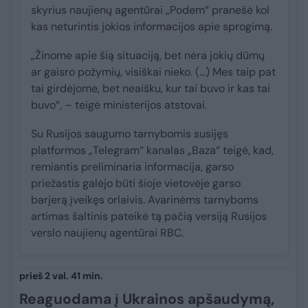
skyrius naujienų agentūrai „Podem“ pranešė kol
kas neturintis jokios informacijos apie sprogimą.
„Žinome apie šią situaciją, bet nėra jokių dūmų
ar gaisro požymių, visiškai nieko. (…) Mes taip pat
tai girdėjome, bet neaišku, kur tai buvo ir kas tai
buvo“, – teigė ministerijos atstovai.
Su Rusijos saugumo tarnybomis susijęs
platformos „Telegram“ kanalas „Baza“ teigė, kad,
remiantis preliminaria informacija, garso
priežastis galėjo būti šioje vietovėje garso
barjerą įveikęs orlaivis. Avarinėms tarnyboms
artimas šaltinis pateikė tą pačią versiją Rusijos
verslo naujienų agentūrai RBC.
prieš 2 val. 41 min.
Reaguodama į Ukrainos apšaudymą,