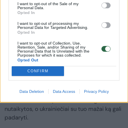
visiems aiškiai paaiškino Volodymyras
I want to opt-out of the Sale of my
Personal Data.
Zelenskis – kad Ukrainai katastrofiškai trūksta
Opted In
šaudmenų, gebančių numušti balistines
I want to opt-out of processing my
raketas“, – pabrėžė M. Clarke'as.
Personal Data for Targeted Advertising.
Opted In
I want to opt-out of Collection, Use,
Ekspertas pridūrė, kad rusai naudoja ne tik
Retention, Sale, and/or Sharing of my
Personal Data that Is Unrelated with the
turimas savo balistines raketas, bet ir iš
Purposes for which it was collected.
Opted Out
Šiaurės Korėjos gautas KN-23 tipo balistines
CONFIRM
raketas.
„V. Putinas žino, kad turi galimybių langą, kai
Data Deletion
Data Access
Privacy Policy
balistinės raketos pataiko maždaug ten, kur
nutaikytos, o ukrainiečiai su tuo mažai ką gali
padaryti.