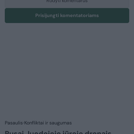
Rodyti komentarus
Prisijungti komentatoriams
Pasaulis
Konfliktai ir saugumas
Rusai Juodojoje jūroje dronais