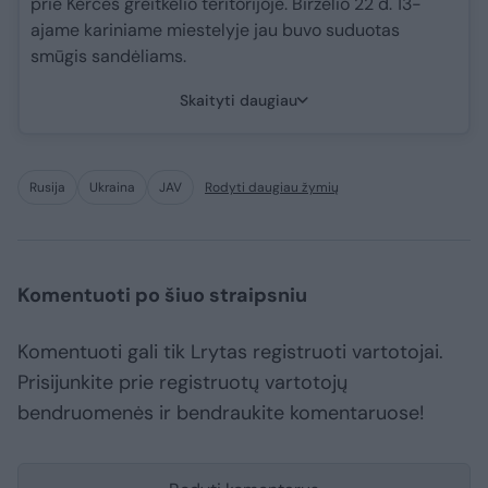
prie Kerčės greitkelio teritorijoje. Birželio 22 d. 13-
ajame kariniame miestelyje jau buvo suduotas
smūgis sandėliams.
Skaityti daugiau
Rusija
Ukraina
JAV
Rodyti daugiau žymių
Komentuoti po šiuo straipsniu
Komentuoti gali tik Lrytas registruoti vartotojai.
Prisijunkite prie registruotų vartotojų
bendruomenės ir bendraukite komentaruose!