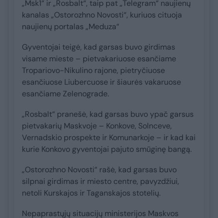
„Msk1“ ir „Rosbalt“, taip pat „Telegram“ naujienų
kanalas „Ostorozhno Novosti“, kuriuos cituoja
naujienų portalas „Meduza“
Gyventojai teigė, kad garsas buvo girdimas
visame mieste – pietvakariuose esančiame
Tropariovo-Nikulino rajone, pietryčiuose
esančiuose Liubercuose ir šiaurės vakaruose
esančiame Zelenograde.
„Rosbalt“ pranešė, kad garsas buvo ypač garsus
pietvakarių Maskvoje – Konkove, Solnceve,
Vernadskio prospekte ir Komunarkoje – ir kad kai
kurie Konkovo gyventojai pajuto smūginę bangą.
„Ostorozhno Novosti“ rašė, kad garsas buvo
silpnai girdimas ir miesto centre, pavyzdžiui,
netoli Kurskajos ir Taganskajos stotelių.
Nepaprastųjų situacijų ministerijos Maskvos