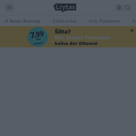
Karas Ukrainoje
Žalioji erdvė
Ačiū, Prezidente
E