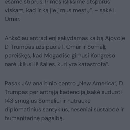
esame stiprūs. Ir mes išliksime atsparūs
viskam, kad ir ką jie į mus mestų“, – sakė I.
Omar.
Anksčiau antradienį sakydamas kalbą Ajovoje
D. Trumpas užsipuolė I. Omar ir Somalį,
pareiškęs, kad Mogadiše gimusi Kongreso
narė „kilusi iš šalies, kuri yra katastrofa“.
Pasak JAV analitinio centro „New America“, D.
Trumpas per antrąją kadenciją įsakė suduoti
143 smūgius Somaliui ir nutraukė
diplomatinius santykius, neseniai sustabdė ir
humanitarinę pagalbą.