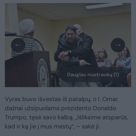
Daugiau nuotraukų (1)
Vyras buvo išvestas iš patalpų, o I. Omar,
dažnai užsipuolama prezidento Donaldo
Trumpo, tęsė savo kalbą. „Išliksime atsparūs,
kad ir ką jie į mus mestų“, – sakė ji.