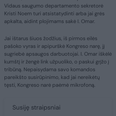
Vidaus saugumo departamento sekretorė
Kristi Noem turi atsistatydinti arba jai grės
apkalta, aidint plojimams sakė I. Omar.
Jai ištarus šiuos žodžius, iš pirmos eilės
pašoko vyras ir apipurškė Kongreso narę, jį
sugriebė apsaugos darbuotojai. I. Omar iškėlė
kumštį ir žengė link užpuoliko, o paskui grįžo į
tribūną. Nepaisydama savo komandos
pareikšto susirūpinimo, kad jai nereikėtų
tęsti, Kongreso narė paėmė mikrofoną.
Susiję straipsniai