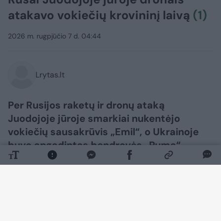
atakavo vokiečių krovininį laivą
(1)
2026 m. rugpjūčio 7 d. 04:44
Lrytas.lt
Per Rusijos raketų ir dronų ataką
Juodojoje jūroje smarkiai nukentėjo
vokiečių sausakrūvis „Emil“, o Ukrainoje
buvo apgadintas bendrovės „Puma“
sandėlis ir sunaikintas centrinis vokiečių
automobilių chemijos produktų gamintojo
„Liqui Moly“ sandėlis.