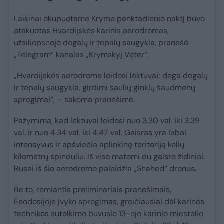
Laikinai okupuotame Kryme penktadienio naktį buvo
atakuotas Hvardijskės karinis aerodromas,
užsiliepsnojo degalų ir tepalų saugykla, pranešė
„Telegram“ kanalas „Krymskyj Veter“.
„Hvardijskės aerodrome leidosi lėktuvai; dega degalų
ir tepalų saugykla, girdimi šaulių ginklų šaudmenų
sprogimai“, – sakoma pranešime.
Pažymima, kad lėktuvai leidosi nuo 3.30 val. iki 3.39
val. ir nuo 4.34 val. iki 4.47 val. Gaisras yra labai
intensyvus ir apšviečia aplinkinę teritoriją kelių
kilometrų spinduliu. Iš viso matomi du gaisro židiniai.
Rusai iš šio aerodromo paleidžia „Shahed“ dronus.
Be to, remiantis preliminariais pranešimais,
Feodosijoje įvyko sprogimas, greičiausiai dėl karinės
technikos sutelkimo buvusio 13-ojo karinio miestelio