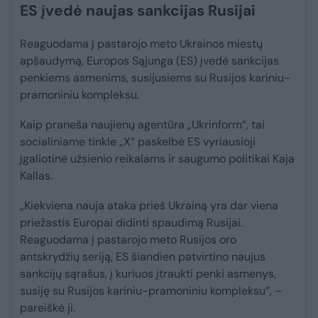
ES įvedė naujas sankcijas Rusijai
Reaguodama į pastarojo meto Ukrainos miestų
apšaudymą, Europos Sąjunga (ES) įvedė sankcijas
penkiems asmenims, susijusiems su Rusijos kariniu-
pramoniniu kompleksu.
Kaip praneša naujienų agentūra „Ukrinform“, tai
socialiniame tinkle „X“ paskelbė ES vyriausioji
įgaliotinė užsienio reikalams ir saugumo politikai Kaja
Kallas.
„Kiekviena nauja ataka prieš Ukrainą yra dar viena
priežastis Europai didinti spaudimą Rusijai.
Reaguodama į pastarojo meto Rusijos oro
antskrydžių seriją, ES šiandien patvirtino naujus
sankcijų sąrašus, į kuriuos įtraukti penki asmenys,
susiję su Rusijos kariniu-pramoniniu kompleksu“, –
pareiškė ji.