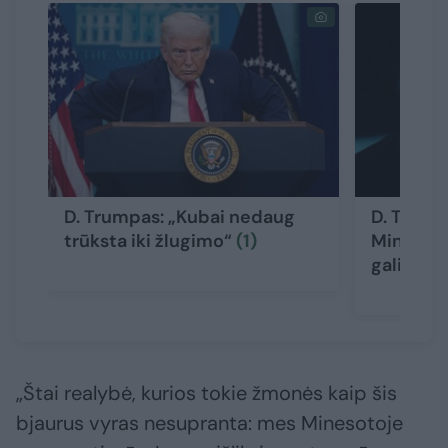
D. Trumpas: „Kubai nedaug
D. Trump
trūksta iki žlugimo“
(1)
Mineapol
galimai 
„Štai realybė, kurios tokie žmonės kaip šis
bjaurus vyras nesupranta: mes Minesotoje