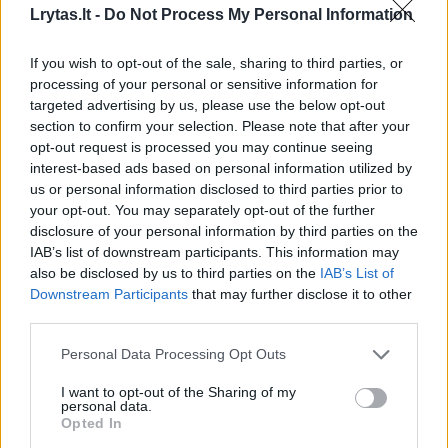
V. Zalužno pasisakymą laiko bandymu
Lrytas.lt -
Do Not Process My Personal Information
įsitvirtinti Ukrainos politikoje: jis yra
neteisus
If you wish to opt-out of the sale, sharing to third parties, or
processing of your personal or sensitive information for
targeted advertising by us, please use the below opt-out
section to confirm your selection. Please note that after your
opt-out request is processed you may continue seeing
interest-based ads based on personal information utilized by
us or personal information disclosed to third parties prior to
your opt-out. You may separately opt-out of the further
disclosure of your personal information by third parties on the
IAB’s list of downstream participants. This information may
also be disclosed by us to third parties on the
IAB’s List of
Downstream Participants
that may further disclose it to other
third parties.
Personal Data Processing Opt Outs
I want to opt-out of the Sharing of my
„Šios atakos, be abejo, tęsis tol, kol rusai
personal data.
galės jas tęsti, nes rusai žino tą patį, ką mums
Opted In