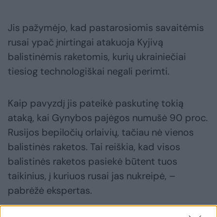
Jis pažymėjo, kad pastarosiomis savaitėmis
rusai ypač įnirtingai atakuoja Kyjivą
balistinėmis raketomis, kurių ukrainiečiai
tiesiog technologiškai negali perimti.
Kaip pavyzdį jis pateikė paskutinę tokią
ataką, kai Gynybos pajėgos numušė 90 proc.
Rusijos bepiločių orlaivių, tačiau nė vienos
balistinės raketos. Tai reiškia, kad visos
balistinės raketos pasiekė būtent tuos
taikinius, į kuriuos rusai jas nukreipė, –
pabrėžė ekspertas.