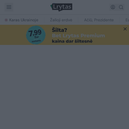
Karas Ukrainoje
Žalioji erdvė
Ačiū, Prezidente
E