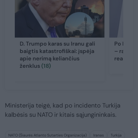
D. Trumpo karas su Iranu gali
Po D. Tr
baigtis katastrofiškai: įspėja
– rami I
apie nerimą keliančius
reakcija
ženklus
(18)
Ministerija teigė, kad po incidento Turkija
kalbėsis su NATO ir kitais sąjungininkais.
NATO (Šiaurės Atlanto Sutarties Organizacija)
Iranas
Turkija