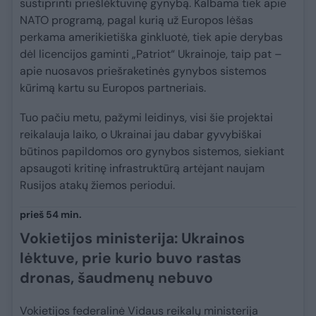
sustiprinti priešlėktuvinę gynybą. Kalbama tiek apie
NATO programą, pagal kurią už Europos lėšas
perkama amerikietiška ginkluotė, tiek apie derybas
dėl licencijos gaminti „Patriot“ Ukrainoje, taip pat –
apie nuosavos priešraketinės gynybos sistemos
kūrimą kartu su Europos partneriais.
Tuo pačiu metu, pažymi leidinys, visi šie projektai
reikalauja laiko, o Ukrainai jau dabar gyvybiškai
būtinos papildomos oro gynybos sistemos, siekiant
apsaugoti kritinę infrastruktūrą artėjant naujam
Rusijos atakų žiemos periodui.
prieš 54 min.
Vokietijos ministerija: Ukrainos
lėktuve, prie kurio buvo rastas
dronas, šaudmenų nebuvo
Vokietijos federalinė Vidaus reikalų ministerija