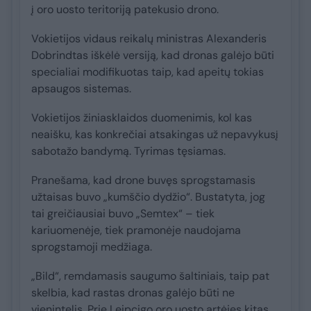
į oro uosto teritoriją patekusio drono.
Vokietijos vidaus reikalų ministras Alexanderis
Dobrindtas iškėlė versiją, kad dronas galėjo būti
specialiai modifikuotas taip, kad apeitų tokias
apsaugos sistemas.
Vokietijos žiniasklaidos duomenimis, kol kas
neaišku, kas konkrečiai atsakingas už nepavykusį
sabotažo bandymą. Tyrimas tęsiamas.
Pranešama, kad drone buvęs sprogstamasis
užtaisas buvo „kumščio dydžio“. Bustatyta, jog
tai greičiausiai buvo „Semtex“ – tiek
kariuomenėje, tiek pramonėje naudojama
sprogstamoji medžiaga.
„Bild“, remdamasis saugumo šaltiniais, taip pat
skelbia, kad rastas dronas galėjo būti ne
vienintelis. Prie Leipcigo oro uosto artėjęs kitas