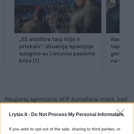
„ES atsidūrė tarp kūjo ir
Kas yra 
priekalo“: situaciją Ispanijoje
tapęs ži
sulygino su Lietuvos pasienio
generola
krize
(1)
ne vieni
Naujienų agentūros AFP žurnalistai matė, kad
auštant virš sostinės tvyrojo dūmų debesis,
Lrytas.lt -
Do Not Process My Personal Information
nes dėl atakų keliose regiono vietose kilo
gaisrai.
If you wish to opt-out of the sale, sharing to third parties, or