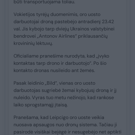
būti transportuojama toliau.
Vokietijos tyrėjų duomenimis, oro uosto
darbuotojai droną pastebėjo antradienį 23.42
val. Jis kybojo tarp dviejų Ukrainos valstybinei
bendrovei „Antonov Airlines“ priklausančių
krovininių lėktuvų.
Oficialiame pranešime nurodyta, kad „įvyko
kontaktas tarp drono ir darbuotojo“. Po šio
kontakto dronas nusileido ant žemės.
Pasak leidinio „Bild“, vienas oro uosto
darbuotojas sugriebė žemai kybojusį droną ir jį
nuleido. Vyras tuo metu nežinojo, kad rankose
laiko sprogstamąjį įtaisą.
Pranešama, kad Leipcigo oro uoste veikia
nuosava apsaugos nuo dronų sistema. Tačiau ji
pasirodė visiškai bejėgė ir nesugebėjo net aptikti