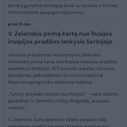
bendrą gynybos strategiją kovai su dronais ir kritinės
infrastruktūros apsaugos stiprinimui.
prieš 15 min.
V. Zelenskis pirmą kartą nuo Rusijos
invazijos pradžios lankysis Serbijoje
Ukrainos prezidentas Volodymyras Zelenskis
šeštadienį pirmą kartą nuo Rusijos invazijos pradžios
apsilankys Serbijoje, AFP pranešė aukštas Ukrainos
pareigūnas, pabrėždamas šio vizito į tradicinę
Maskvos sąjungininkę simbolinę reikšmę.
„Turime atitraukti serbus nuo Rusijos“, – sakė šaltinis,
pavadinęs V. Zelenskio vizitą į Belgradą „antausiu
rusams“.
V. Zelenskis, kuris apkeliavo didelę pasaulio dalį,
siekdamas sutelkti paramą Ukrainos gynybai nuo