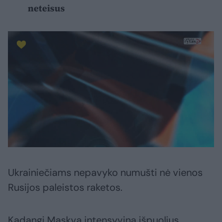
neteisus
Ukrainiečiams nepavyko numušti nė vienos
Rusijos paleistos raketos.
Kadangi Maskva intensyvina išpuolius,