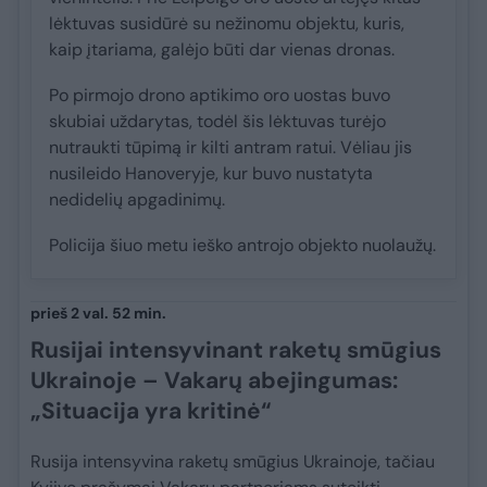
lėktuvas susidūrė su nežinomu objektu, kuris,
kaip įtariama, galėjo būti dar vienas dronas.
Po pirmojo drono aptikimo oro uostas buvo
skubiai uždarytas, todėl šis lėktuvas turėjo
nutraukti tūpimą ir kilti antram ratui. Vėliau jis
nusileido Hanoveryje, kur buvo nustatyta
nedidelių apgadinimų.
Policija šiuo metu ieško antrojo objekto nuolaužų.
prieš 2 val. 52 min.
Rusijai intensyvinant raketų smūgius
Ukrainoje – Vakarų abejingumas:
„Situacija yra kritinė“
Rusija intensyvina raketų smūgius Ukrainoje, tačiau