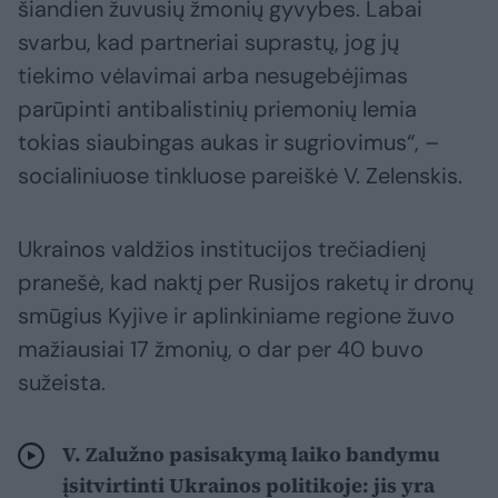
šiandien žuvusių žmonių gyvybes. Labai
svarbu, kad partneriai suprastų, jog jų
tiekimo vėlavimai arba nesugebėjimas
parūpinti antibalistinių priemonių lemia
tokias siaubingas aukas ir sugriovimus“, –
socialiniuose tinkluose pareiškė V. Zelenskis.
Ukrainos valdžios institucijos trečiadienį
pranešė, kad naktį per Rusijos raketų ir dronų
smūgius Kyjive ir aplinkiniame regione žuvo
mažiausiai 17 žmonių, o dar per 40 buvo
sužeista.
V. Zalužno pasisakymą laiko bandymu
įsitvirtinti Ukrainos politikoje: jis yra