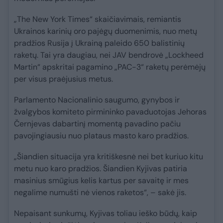
„The New York Times“ skaičiavimais, remiantis
Ukrainos karinių oro pajėgų duomenimis, nuo metų
pradžios Rusija į Ukrainą paleido 650 balistinių
raketų. Tai yra daugiau, nei JAV bendrovė „Lockheed
Martin“ apskritai pagamino „PAC-3“ raketų perėmėjų
per visus praėjusius metus.
Parlamento Nacionalinio saugumo, gynybos ir
žvalgybos komiteto pirmininko pavaduotojas Jehoras
Černjevas dabartinį momentą pavadino pačiu
pavojingiausiu nuo plataus masto karo pradžios.
„Šiandien situacija yra kritiškesnė nei bet kuriuo kitu
metu nuo karo pradžios. Šiandien Kyjivas patiria
masinius smūgius kelis kartus per savaitę ir mes
negalime numušti nė vienos raketos“, – sakė jis.
Nepaisant sunkumų, Kyjivas toliau ieško būdų, kaip