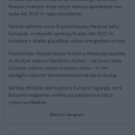
Rusijos invazijos, šioje šalyje nebuvo apsilankęs nuo
tada, kai 2019 m. tapo prezidentu.
Serbija laikoma viena iš palankiausių Maskvai šalių
Europoje. Ji neįvedė sankcijų Rusijai dėl 2022 m.
invazijos ir išlaikė glaudžius ryšius energetikos srityje.
Prezidentas Aleksandaras Vučičius Maskvoje susitiko
su Rusijos vadovu Vladimiru Putinu – tai buvo retas
Europos lyderio vizitas invazijos metu – ir ten
paragino stiprinti bendradarbiavimą bei prekybą.
Serbija oficialiai siekia įstoti į Europos Sąjungą, nors
Briuselis neigiamai vertina jos palaikomus šiltus
ryšius su Maskva.
Skaityti daugiau