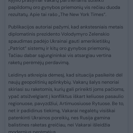
Kyjivo prašymai Vakarų partneriams suteikti
papildomų oro gynybos priemonių vis rečiau duoda
rezultatų. Apie tai rašo „The New York Times“.
Publikacijos autoriai pažymi, kad ankstesniais metais
diplomatinis prezidento Volodymyro Zelenskio
spaudimas padėjo Ukrainai gauti amerikietiškų
„Patriot“ sistemų ir kitų oro gynybos priemonių.
Tačiau dabar sąjungininkai vis atsargiau vertina
raketų perėmėjų perdavimą.
Leidinys atkreipia dėmesį, kad situacija pasikeitė dėl
naujų geopolitinių aplinkybių. Vakarų šalys nenoriai
skiriasi su raketomis, kurių gali prireikti joms pačioms,
ypač atsižvelgiant į konfliktus iškart keliuose pasaulio
regionuose, pavyzdžiui, Artimuosiuose Rytuose. Be to,
net ir padidinus tiekimą, Vakarai negalėtų visiškai
patenkinti Ukrainos poreikių, nes Rusija gamina
balistines raketas greičiau, nei Vakarai išleidžia
modernius perėmėjus.