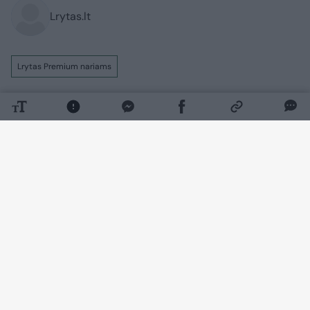
Lrytas.lt
Lrytas Premium nariams
Ukrainos ambasadoriaus Jungtinėje
Karalystėje ir buvusio šalies ginkluotųjų
pajėgų vado Valerijaus Zalužno
pareiškimas, kad Ukraina niekada netaps
NATO nare, gali būti ne tik nusivylimo
Vakarų pažadais išraiška, bet ir politinio
įsitvirtinimo pradžia. Tokią nuomonę
„Lietuvos ryto“ televizijos laidoje „Nauja
diena“ išsakė ambasadorius, buvęs
užsienio reikalų ministras daktaras
Antanas Valionis.