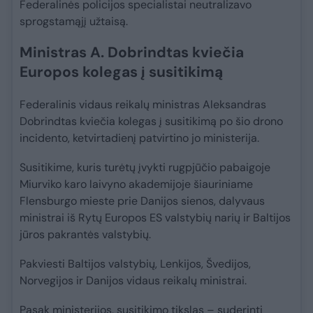
Federalinės policijos specialistai neutralizavo
sprogstamąjį užtaisą.
Ministras A. Dobrindtas kviečia
Europos kolegas į susitikimą
Federalinis vidaus reikalų ministras Aleksandras
Dobrindtas kviečia kolegas į susitikimą po šio drono
incidento, ketvirtadienį patvirtino jo ministerija.
Susitikime, kuris turėtų įvykti rugpjūčio pabaigoje
Miurviko karo laivyno akademijoje šiauriniame
Flensburgo mieste prie Danijos sienos, dalyvaus
ministrai iš Rytų Europos ES valstybių narių ir Baltijos
jūros pakrantės valstybių.
Pakviesti Baltijos valstybių, Lenkijos, Švedijos,
Norvegijos ir Danijos vidaus reikalų ministrai.
Pasak ministerijos, susitikimo tikslas – suderinti