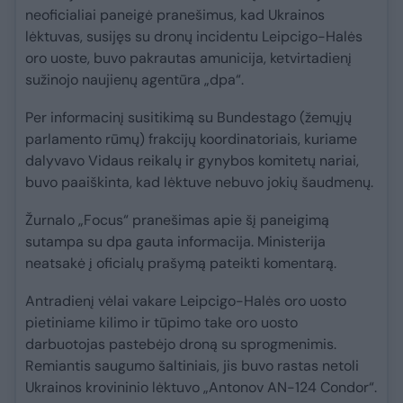
neoficialiai paneigė pranešimus, kad Ukrainos
lėktuvas, susijęs su dronų incidentu Leipcigo-Halės
oro uoste, buvo pakrautas amunicija, ketvirtadienį
sužinojo naujienų agentūra „dpa“.
Per informacinį susitikimą su Bundestago (žemųjų
parlamento rūmų) frakcijų koordinatoriais, kuriame
dalyvavo Vidaus reikalų ir gynybos komitetų nariai,
buvo paaiškinta, kad lėktuve nebuvo jokių šaudmenų.
Žurnalo „Focus“ pranešimas apie šį paneigimą
sutampa su dpa gauta informacija. Ministerija
neatsakė į oficialų prašymą pateikti komentarą.
Antradienį vėlai vakare Leipcigo-Halės oro uosto
pietiniame kilimo ir tūpimo take oro uosto
darbuotojas pastebėjo droną su sprogmenimis.
Remiantis saugumo šaltiniais, jis buvo rastas netoli
Ukrainos krovininio lėktuvo „Antonov AN-124 Condor“.