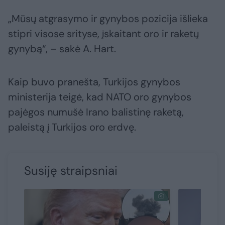
„Mūsų atgrasymo ir gynybos pozicija išlieka
stipri visose srityse, įskaitant oro ir raketų
gynybą“, – sakė A. Hart.
Kaip buvo pranešta, Turkijos gynybos
ministerija teigė, kad NATO oro gynybos
pajėgos numušė Irano balistinę raketą,
paleistą į Turkijos oro erdvę.
Susiję straipsniai