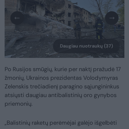
Daugiau nuotraukų (37)
Po Rusijos smūgių, kurie per naktį pražudė 17
žmonių, Ukrainos prezidentas Volodymyras
Zelenskis trečiadienį paragino sąjungininkus
atsiųsti daugiau antibalistinių oro gynybos
priemonių.
„Balistinių raketų perėmėjai galėjo išgelbėti