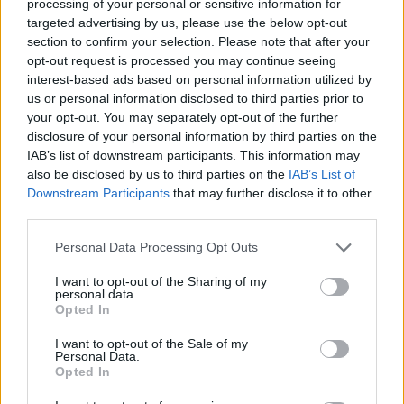
processing of your personal or sensitive information for
targeted advertising by us, please use the below opt-out
Sekite svarbiausias karo Ukrainoje naujienas
section to confirm your selection. Please note that after your
su
Lrytas
.​​​
opt-out request is processed you may continue seeing
interest-based ads based on personal information utilized by
us or personal information disclosed to third parties prior to
your opt-out. You may separately opt-out of the further
disclosure of your personal information by third parties on the
IAB’s list of downstream participants. This information may
GYVAI
also be disclosed by us to third parties on the
IAB’s List of
Karas Ukrainoje. Rugpjūčio 6-osios
Downstream Participants
that may further disclose it to other
third parties.
naujienos
Personal Data Processing Opt Outs
I want to opt-out of the Sharing of my
personal data.
Naujausi viršuje
Opted In
prieš 2 val. 7 min.
I want to opt-out of the Sale of my
Personal Data.
Opted In
Aiškėja daugiau detalių apie