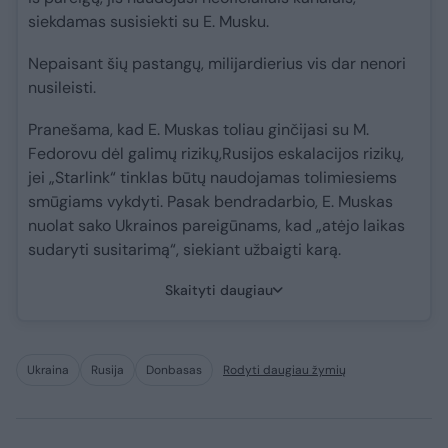
siekdamas susisiekti su E. Musku.
Nepaisant šių pastangų, milijardierius vis dar nenori
nusileisti.
Pranešama, kad E. Muskas toliau ginčijasi su M.
Fedorovu dėl galimų rizikų,Rusijos eskalacijos rizikų,
jei „Starlink“ tinklas būtų naudojamas tolimiesiems
smūgiams vykdyti. Pasak bendradarbio, E. Muskas
nuolat sako Ukrainos pareigūnams, kad „atėjo laikas
sudaryti susitarimą“, siekiant užbaigti karą.
Skaityti daugiau
Ukraina
Rusija
Donbasas
Rodyti daugiau žymių