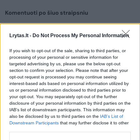
Komentuoti po šiuo straipsniu
Komentuoti gali tik Lrytas registruoti vartotojai.
Lrytas.lt -
Do Not Process My Personal Information
Prisijunkite prie registruotų vartotojų
bendruomenės ir bendraukite komentaruose!
If you wish to opt-out of the sale, sharing to third parties, or
processing of your personal or sensitive information for
targeted advertising by us, please use the below opt-out
Rodyti komentarus
section to confirm your selection. Please note that after your
opt-out request is processed you may continue seeing
interest-based ads based on personal information utilized by
Prisijungti komentatoriams
us or personal information disclosed to third parties prior to
your opt-out. You may separately opt-out of the further
disclosure of your personal information by third parties on the
IAB’s list of downstream participants. This information may
also be disclosed by us to third parties on the
IAB’s List of
Downstream Participants
that may further disclose it to other
third parties.