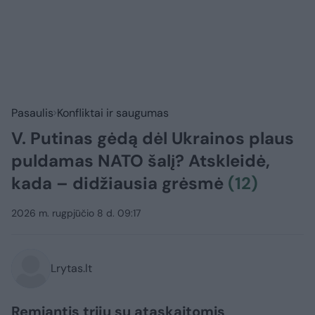
Pasaulis
Konfliktai ir saugumas
V. Putinas gėdą dėl Ukrainos plaus
puldamas NATO šalį? Atskleidė,
kada – didžiausia grėsmė
(12)
2026 m. rugpjūčio 8 d. 09:17
Lrytas.lt
Remiantis trijų su ataskaitomis