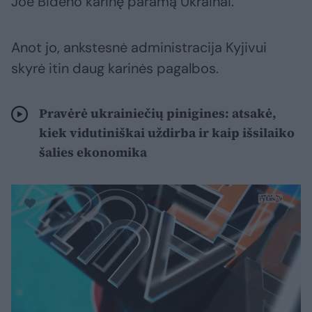
Joe Bideno karinę paramą Ukrainai.
Anot jo, ankstesnė administracija Kyjivui
skyrė itin daug karinės pagalbos.
Pravėrė ukrainiečių pinigines: atsakė,
kiek vidutiniškai uždirba ir kaip išsilaiko
šalies ekonomika