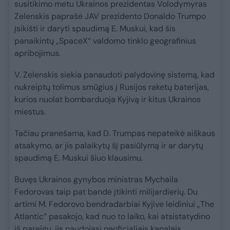
susitikimo metu Ukrainos prezidentas Volodymyras
Zelenskis paprašė JAV prezidento Donaldo Trumpo
įsikišti ir daryti spaudimą E. Muskui, kad šis
panaikintų „SpaceX“ valdomo tinklo geografinius
apribojimus.
V. Zelenskis siekia panaudoti palydovinę sistemą, kad
nukreiptų tolimus smūgius į Rusijos raketų baterijas,
kurios nuolat bombarduoja Kyjivą ir kitus Ukrainos
miestus.
Tačiau pranešama, kad D. Trumpas nepateikė aiškaus
atsakymo, ar jis palaikytų šį pasiūlymą ir ar darytų
spaudimą E. Muskui šiuo klausimu.
Buvęs Ukrainos gynybos ministras Mychaila
Fedorovas taip pat bandė įtikinti milijardierių. Du
artimi M. Fedorovo bendradarbiai Kyjive leidiniui „The
Atlantic“ pasakojo, kad nuo to laiko, kai atsistatydino
iš pareigų, jis naudojasi neoficialiais kanalais,