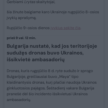
Gerbiami
Lrytas
skaitytojai,
šia žinute baigiame karo Ukrainoje rugpjūčio 8-osios
įvykių aprašymą.
Rupjūčio 9-osios dienos
įvykius sekite čia
.
prieš 9 val. 12 min.
Bulgarija nustatė, kad jos teritorijoje
sudužęs dronas buvo Ukrainos,
išsikvietė ambasadorių
Dronas, kuris rugpjūčio 8 d. ryte sudužo ir sprogo
Bulgarijoje, greičiausiai buvo „Maya“ tipo
klaidinantysis dronas, kurį plačiai naudoja Ukrainos
ginkluotosios pajėgos. Šeštadienį vakare Bulgarija
pranešė dėl šio incidento išsikvietusi Ukrainos
ambasadorių.