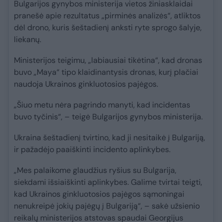
Bulgarijos gynybos ministerija vietos žiniasklaidai
pranešė apie rezultatus „pirminės analizės“, atliktos
dėl drono, kuris šeštadienį anksti ryte sprogo šalyje,
liekanų.
Ministerijos teigimu, „labiausiai tikėtina“, kad dronas
buvo „Maya“ tipo klaidinantysis dronas, kurį plačiai
naudoja Ukrainos ginkluotosios pajėgos.
„Šiuo metu nėra pagrindo manyti, kad incidentas
buvo tyčinis“, – teigė Bulgarijos gynybos ministerija.
Ukraina šeštadienį tvirtino, kad ji nesitaikė į Bulgariją,
ir pažadėjo paaiškinti incidento aplinkybes.
„Mes palaikome glaudžius ryšius su Bulgarija,
siekdami išsiaiškinti aplinkybes. Galime tvirtai teigti,
kad Ukrainos ginkluotosios pajėgos sąmoningai
nenukreipė jokių pajėgų į Bulgariją“, – sakė užsienio
reikalų ministerijos atstovas spaudai Georgijus