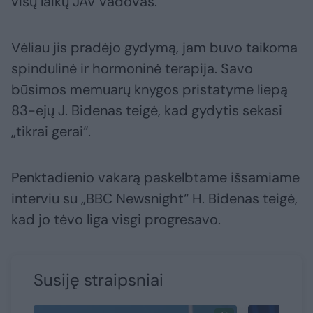
visų laikų JAV vadovas.
Vėliau jis pradėjo gydymą, jam buvo taikoma
spindulinė ir hormoninė terapija. Savo
būsimos memuarų knygos pristatyme liepą
83-ejų J. Bidenas teigė, kad gydytis sekasi
„tikrai gerai“.
Penktadienio vakarą paskelbtame išsamiame
interviu su „BBC Newsnight“ H. Bidenas teigė,
kad jo tėvo liga visgi progresavo.
Susiję straipsniai