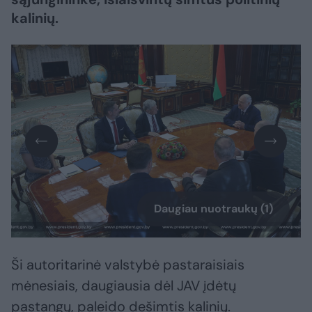
kalinių.
Daugiau nuotraukų (1)
Ši autoritarinė valstybė pastaraisiais
mėnesiais, daugiausia dėl JAV įdėtų
pastangų, paleido dešimtis kalinių.