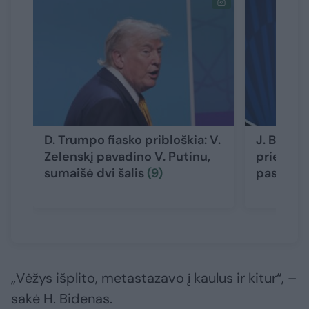
D. Trumpo fiasko pribloškia: V.
J. Biden
Zelenskį pavadino V. Putinu,
prieš pro
sumaišė dvi šalis
(9)
pasidali
„Vėžys išplito, metastazavo į kaulus ir kitur“, –
sakė H. Bidenas.