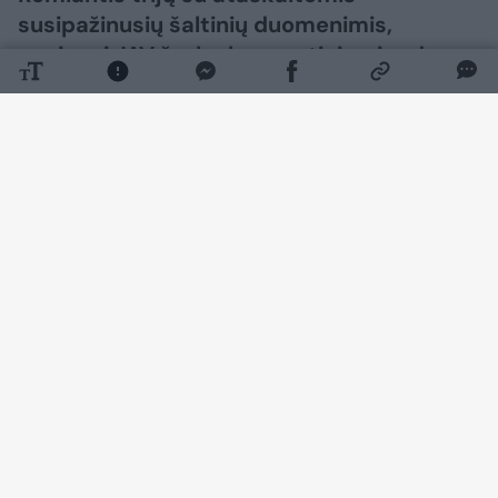
susipažinusių šaltinių duomenimis,
naujausi JAV žvalgybos vertinimai rodo,
kad Rusijos prezidentas Vladimiras
Putinas per ateinančius kelerius metus
gali pamėginti patikrinti NATO ryžtą,
surengdamas ribotą ataką prieš kurią
nors aljanso šalį, rašo CNN.