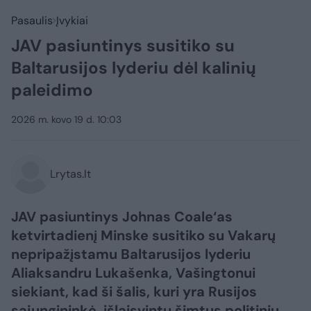
Pasaulis
Įvykiai
JAV pasiuntinys susitiko su
Baltarusijos lyderiu dėl kalinių
paleidimo
2026 m. kovo 19 d. 10:03
Lrytas.lt
JAV pasiuntinys Johnas Coale‘as
ketvirtadienį Minske susitiko su Vakarų
nepripažįstamu Baltarusijos lyderiu
Aliaksandru Lukašenka, Vašingtonui
siekiant, kad ši šalis, kuri yra Rusijos
sąjungininkė, išlaisvintų šimtus politinių