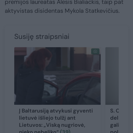
premijos laureatas Alesis Bialiackis, taip pat
aktyvistas disidentas Mykola Statkevičius.
Susiję straipsniai
Į Baltarusiją atvykusi gyventi
S. Cicha
lietuvė išliejo tulžį ant
delegacij
Lietuvos: „Viską nugriovė,
gali pale
nieko nebeliko“
(39)
politinių