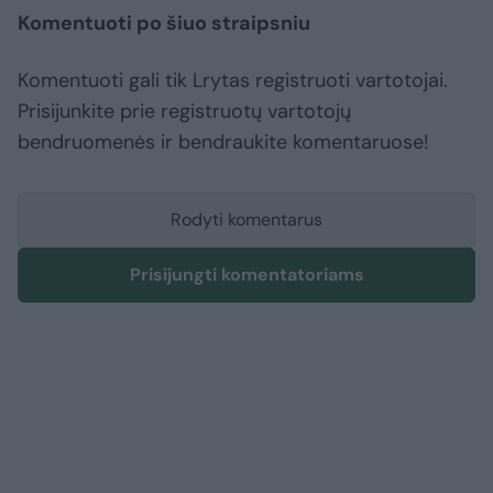
Komentuoti po šiuo straipsniu
Komentuoti gali tik Lrytas registruoti vartotojai.
Prisijunkite prie registruotų vartotojų
bendruomenės ir bendraukite komentaruose!
Rodyti komentarus
Prisijungti komentatoriams