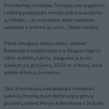
Prezidentas Donaldas Trumpas nuo sugrįžimo
į valdžią praėjusiais metais siekia suartėjimo
su Minsku – jis sušvelnino šaliai taikomas
sankcijas ir priėmė ją į savo „Taikos tarybą“.
Pasak žmogaus teisių centro „Viasna“,
Baltarusijos kalėjimuose yra daugiau kaip 1,1
tūkst. politinių kalinių, dauguma jų buvo
sulaikyti po ginčijamų 2020 m. rinkimų, kurie
sukėlė didelius protestus.
Tarp žinomiausių pastaraisiais mėnesiais
paleistų žmonių buvo Baltarusijos gatvių
protestų lyderė Maryja Kalesnikava ir Nobelio