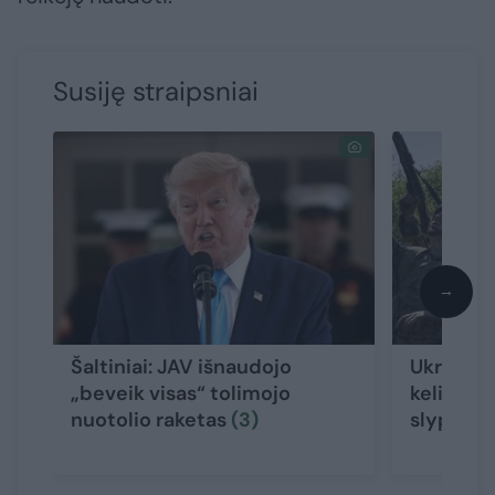
Susiję straipsniai
→
Šaltiniai: JAV išnaudojo
Ukrainos
„beveik visas“ tolimojo
keliantis
nuotolio raketas
(3)
slypi
(8)