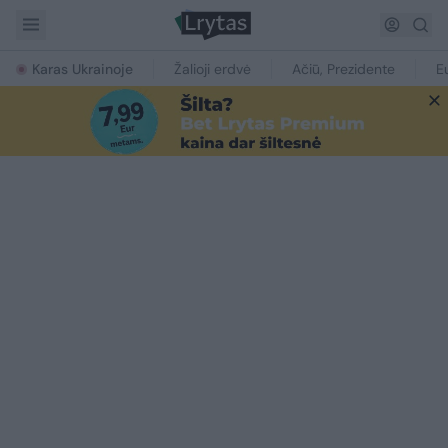
Karas Ukrainoje
Žalioji erdvė
Ačiū, Prezidente
E