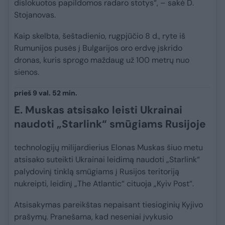
dislokuotos papildomos radaro stotys“, – sakė D.
Stojanovas.
Kaip skelbta, šeštadienio, rugpjūčio 8 d., ryte iš
Rumunijos pusės į Bulgarijos oro erdvę įskrido
dronas, kuris sprogo maždaug už 100 metrų nuo
sienos.
prieš 9 val. 52 min.
E. Muskas atsisako leisti Ukrainai
naudoti „Starlink“ smūgiams Rusijoje
technologijų milijardierius Elonas Muskas šiuo metu
atsisako suteikti Ukrainai leidimą naudoti „Starlink“
palydovinį tinklą smūgiams į Rusijos teritoriją
nukreipti, leidinį „The Atlantic“ cituoja „Kyiv Post“.
Atsisakymas pareikštas nepaisant tiesioginių Kyjivo
prašymų. Pranešama, kad neseniai įvykusio