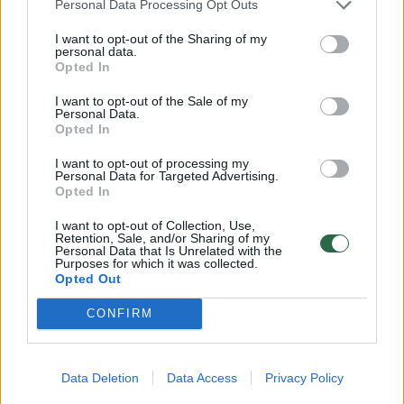
Personal Data Processing Opt Outs
I want to opt-out of the Sharing of my
personal data.
Opted In
I want to opt-out of the Sale of my
Personal Data.
Opted In
Pasaulis
Konfliktai ir saugumas
I want to opt-out of processing my
Personal Data for Targeted Advertising.
Iš E. Musko – skaudus smūgis
Opted In
Ukrainai dėl „Starlink“ naudojimo
I want to opt-out of Collection, Use,
Retention, Sale, and/or Sharing of my
(10)
Personal Data that Is Unrelated with the
Rugpjūčio 8-osios įvykiai
Purposes for which it was collected.
Opted Out
2026 m. rugpjūčio 8 d. 05:16
CONFIRM
Lrytas.lt
Data Deletion
Data Access
Privacy Policy