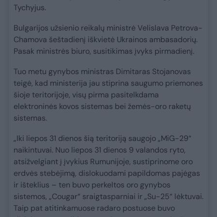
Tychyjus.
Bulgarijos užsienio reikalų ministrė Velislava Petrova-
Chamova šeštadienį iškvietė Ukrainos ambasadorių.
Pasak ministrės biuro, susitikimas įvyks pirmadienį.
Tuo metu gynybos ministras Dimitaras Stojanovas
teigė, kad ministerija jau stiprina saugumo priemones
šioje teritorijoje, visų pirma pasitelkdama
elektroninės kovos sistemas bei žemės-oro raketų
sistemas.
„Iki liepos 31 dienos šią teritoriją saugojo „MiG-29“
naikintuvai. Nuo liepos 31 dienos 9 valandos ryto,
atsižvelgiant į įvykius Rumunijoje, sustiprinome oro
erdvės stebėjimą, dislokuodami papildomas pajėgas
ir išteklius – ten buvo perkeltos oro gynybos
sistemos, „Cougar“ sraigtasparniai ir „Su-25“ lėktuvai.
Taip pat atitinkamuose radaro postuose buvo