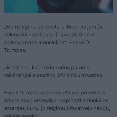
„Mums irgi reikia raketų. J. Bidenas jam (V.
Zelenskiui - red. past.) davė 300 mlrd.
dolerių vertės amunicijos“, – sakė D.
Trumpas.
Jis tvirtino, kad tokia karinė parama
reikšmingai sumažino JAV ginklų atsargas.
Pasak D. Trumpo, dabar JAV yra priverstos
atkurti savo arsenalą ir papildyti amunicijos
atsargas, kurių, jo teigimu, kitu atveju nebūtų
reikėję naudoti.